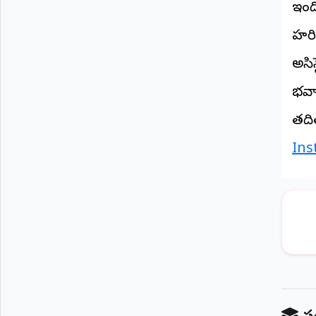
ఇంది
©
2026
హరిక
NTODAY
NEWS
అసిస
ప్రతి
క్షణం
-
భవా
ప్రజల
పక్షం
తది
Ins
స