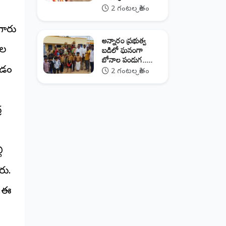
2 గంటల క్రితం
గారు
అన్నారం ప్రభుత్వ
బడిలో ఘనంగా
ాల
బోనాల పండుగ.....
చడం
2 గంటల క్రితం
ర
ి
రు.
ు.ఈ