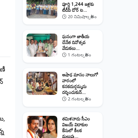
పూర్తి 1,244 ఇళ్లకు
టీడీపీ డోర్‌ ట...
20 నిమిషాల క్రితం
ఘనంగా జాతీయ
చేనేత దినోత్సవ
వేడుకలు...
1 గంటల క్రితం
ణీ
ఆషాఢ మాసం నాలుగో
వారంలో
న్
కనకదుర్గమ్మను
దర్శించుకున్...
2 గంటల క్రితం
తమిళనాడు సీఎం
లు,
విజయ్‌ విడాకుల
కేసులో కీలక
్న
మలుపు...