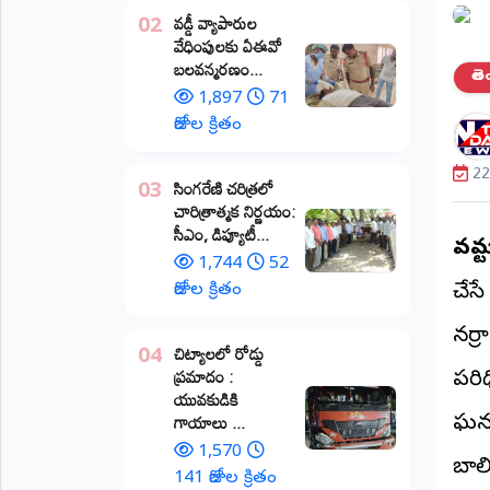
వడ్డీ వ్యాపారుల
02
ప్రాంతీయ
వేధింపులకు ఏఈవో
వార్తలు
బలవన్మరణం...
(STATE)
తె
1,897
71
తెలంగాణ
రోజుల క్రితం
ఆంధ్రప్రదేశ్
22
​సింగరేణి చరిత్రలో
03
చారిత్రాత్మక నిర్ణయం:
ప్రధాన
సీఎం, డిప్యూటీ...
విభాగాలు
వట్
(MAIN)
1,744
52
రోజుల క్రితం
చేసే
వినోదం
నర్
చిట్యాలలో రోడ్డు
04
భక్తి
ప్రమాదం :
పరిధ
యువకుడికి
క్రీడలు
గాయాలు ​...
ఘనంగ
1,570
బాలి
జాతీయం
141 రోజుల క్రితం