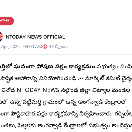
లంగాణ
NTODAY NEWS OFFICIAL
 Apr, 2025 - 09:00 AM
310
వీక్షణలు
టిమర్తిలో ఘనంగా పోషణ పక్షం కార్యక్రమం
ప్రభుత్వం పంపి
 పౌష్టిక ఆహారాన్ని వినియోగించండి .-- మార్కెట్ కమిటీ చైర్మ
రా వినోద NTODAY NEWS నల్గొండ జిల్లా చిట్యాల మండల
ిలో ఉన్న వట్టిమర్తి గ్రామంలో ఉన్న అంగన్వాడి కేంద్రాలలో
ా పౌష్టికాహార పక్షం కార్యక్రమాన్ని నిర్వహించారు. గర్భిణీ
ంతలు, పిల్లలకు అంగన్వాడి కేంద్రాలలో ప్రభుత్వం అందిస్తున