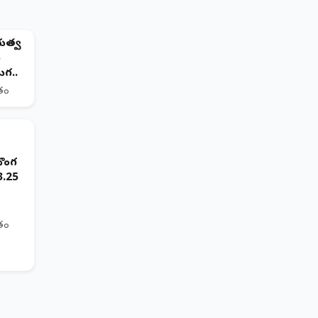
భుత్వ
ా
గ..
ితం
దొంగ
.3.25
ితం