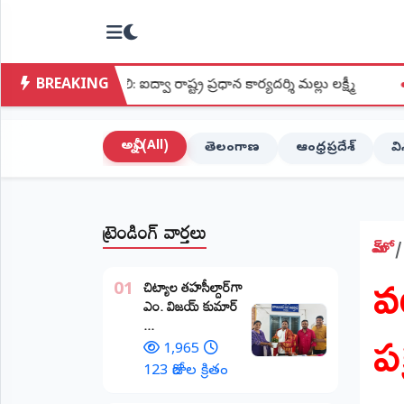
NTODAY
×
NEWS
BREAKING
లి: ఐద్వా రాష్ట్ర ప్రధాన కార్యదర్శి మల్లు లక్ష్మీ
●
శ్రీ కపిలేశ్వర
హోమ్
(Home)
అన్నీ (All)
తెలంగాణ
ఆంధ్రప్రదేశ్
వ
LIVE
STREAMING
ట్రెండింగ్ వార్తలు
లైవ్
టీవీ
హోమ్
వ
(Live
​చిట్యాల తహసీల్దార్‌గా
TV)
01
ఎం. విజయ్ కుమార్
ప
...
లైవ్
రేడియో
1,965
(Live
123 రోజుల క్రితం
Radio)