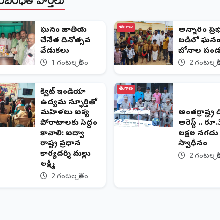
తెలంగాణ
ఘనంగా జాతీయ
అన్నారం ప్ర
చేనేత దినోత్సవ
బడిలో ఘనంగ
వేడుకలు
బోనాల పండు
1 గంటల క్రితం
2 గంటల క్ర
తెలంగాణ
క్విట్ ఇండియా
ఉద్యమ స్ఫూర్తితో
మహిళలు ఐక్య
అంతర్రాష్ట్ర 
పోరాటాలకు సిద్ధం
అరెస్ట్ .. రూ
కావాలి: ఐద్వా
లక్షల నగదు
రాష్ట్ర ప్రధాన
స్వాధీనం
కార్యదర్శి మల్లు
2 గంటల క్ర
లక్ష్మీ
2 గంటల క్రితం