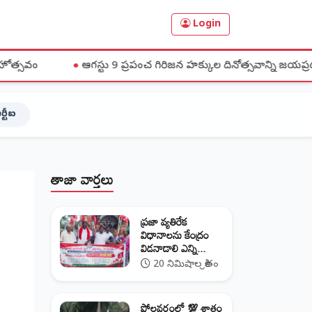
Login
●
ఆగస్టు 9 ప్రపంచ గిరిజన హక్కుల దినోత్సవాన్ని జయప్రదం చేయండి
ర్టీఐ
తాజా వార్తలు
ప్రజా వ్యతిరేక
విధానాలను కేంద్రం
విడనాడాలి ఎన్ని...
20 నిమిషాల క్రితం
పోలవరంలో 💯 శాతం