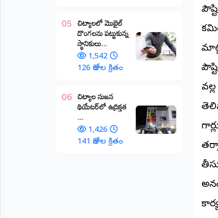
పౌష
అంతర్జాతీయం
చిట్యాలలో మొబైల్
05
కమిట
దొంగలను పట్టుకున్న
ఆర్టీఐ
స్థానికులు...
మాట
1,542
రిపోర్టర్స్
పౌష
126 రోజుల క్రితం
డెస్క్
(REPORTERS
వల్ల
DESK)
చిట్యాల సుజన
06
థియేటర్‌లో ఉద్రిక్తత
తెల
మా
...
రిపోర్టర్లు
గార్
1,426
రిపోర్టర్‌గా
141 రోజుల క్రితం
తర్
చేరండి
తీసు
లాగిన్
అనం
(Login)
కార