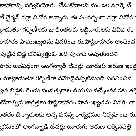
్టికాహారాన్ని సద్వినియోగం చేసుకోవాలని మండల మార్కెట్
ీ చైర్మన్ నర్రా వినోద అన్నారు. ఈ సందర్భంగా నర్రా వినోద 
్లాడుతూ గర్భిణీలకు బాలింతలకు లబ్ధిదారులకు వివిధ రక
్టికాహారం ప్రాముఖ్యతను వివరించారు.పౌష్టికాహారం అందిం
 పుట్టిన బిడ్డ భవిష్యత్తుకు అది పునాది అవుతుందని
ిపారు.అదేవిధంగా అంగన్వాడీ టీచర్లు బూరుగు అరుణ ఇంద్
లు మాట్లాడుతూ గర్భిణీగా నమోదైనప్పటినుండి ప్రసవించిన
వాత బిడ్డకు రెండు సంవత్సరాల వయసు వచ్చేంతవరకు తల్ల
కోవాల్సిన జాగ్రత్తలు పౌష్టికాహారం ప్రాముఖ్యతను వివరించా
తరం చిన్నారులకు అన్న ప్రసన్న కార్యక్రమం నిర్వహించార
్యక్రమంలో అంగన్వాడి టీచర్లు బూరుగు అరుణ అక్కెనపల్లి