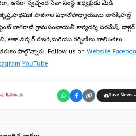
రా, ఆసరా స్వచ్ఛంద సేవా సంస్థ అధ్యక్షుడు మేడి
ృష్ణ,ప్రాథమిక పాఠశాల ప్రధానోపాధ్యాయులు జానకి,హెల్త్
్టెంట్ నాగరాణి గ్రామపంచాయతీ కార్యదర్శి పరమేష్, డాక్టర్
ని, ఆశా వర్కర్ రజిత,మరియు గర్భిణీలు బాలింతలు
తరులు పాల్గొన్నారు. Follow us on
Website
Facebo
tagram
YouTube
Save News
షేర్ చేయండి
ంబంధిత వార్తలు