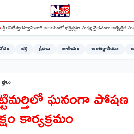
స్వామివారి ఆలయంలో భక్తిశ్రద్ధల మధ్య వైభవంగా ఆడికృత్తిక మహోత్సవం
ినోదం
భక్తి
క్రీడలు
జాతీయం
అంతర్జాతీయం
ఆ
వార్తలు
ట్టిమర్తిలో ఘనంగా పోషణ
క్షం కార్యక్రమం