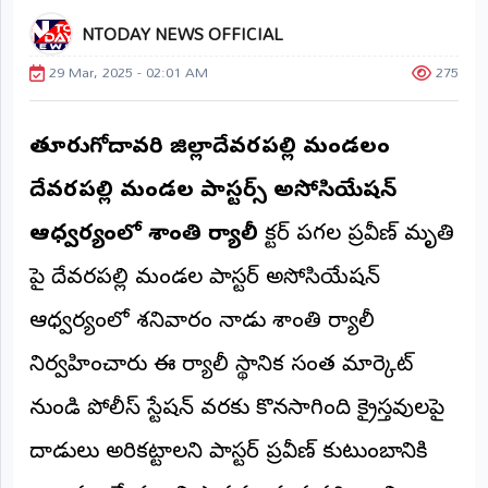
NTODAY NEWS OFFICIAL
ప్రాంతీయ
వార్తలు
(STATE)
29 Mar, 2025 - 02:01 AM
275
తెలంగాణ
తూర్పుగోదావరి జిల్లాదేవరపల్లి మండలం
ఆంధ్రప్రదేశ్
దేవరపల్లి మండల పాస్టర్స్ అసోసియేషన్
ప్రధాన
ఆధ్వర్యంలో శాంతి ర్యాలీ
డాక్టర్ పగడాల ప్రవీణ్ మృతి
విభాగాలు
(MAIN)
పై దేవరపల్లి మండల పాస్టర్ అసోసియేషన్
వినోదం
ఆధ్వర్యంలో శనివారం నాడు శాంతి ర్యాలీ
భక్తి
నిర్వహించారు ఈ ర్యాలీ స్థానిక సంత మార్కెట్
నుండి పోలీస్ స్టేషన్ వరకు కొనసాగింది క్రైస్తవులపై
క్రీడలు
దాడులు అరికట్టాలని పాస్టర్ ప్రవీణ్ కుటుంబానికి
జాతీయం