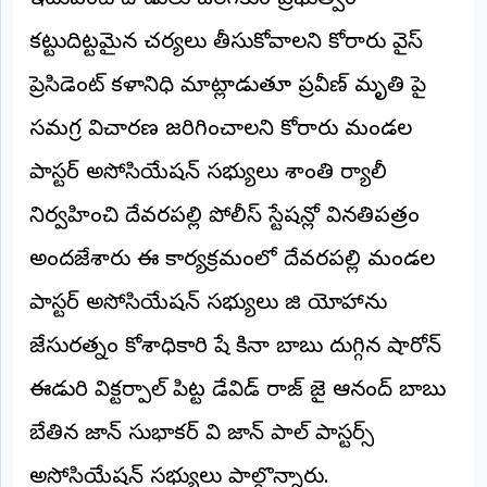
ఇటువంటి దాడులు జరగకుండా ప్రభుత్వం
©
2026
కట్టుదిట్టమైన చర్యలు తీసుకోవాలని కోరారు వైస్
NTODAY
NEWS
ప్రెసిడెంట్ కళానిధి మాట్లాడుతూ ప్రవీణ్ మృతి పై
ప్రతి
క్షణం
సమగ్ర విచారణ జరిగించాలని కోరారు మండల
-
ప్రజల
పక్షం
పాస్టర్ అసోసియేషన్ సభ్యులు శాంతి ర్యాలీ
నిర్వహించి దేవరపల్లి పోలీస్ స్టేషన్లో వినతిపత్రం
అందజేశారు ఈ కార్యక్రమంలో దేవరపల్లి మండల
పాస్టర్ అసోసియేషన్ సభ్యులు జి యోహాను
జేసురత్నం కోశాధికారి షే కినా బాబు దుగ్గిన షారోన్
ఈడురి విక్టర్పాల్ పిట్ట డేవిడ్ రాజ్ జై ఆనంద్ బాబు
బేతిన జాన్ సుభాకర్ వి జాన్ పాల్ పాస్టర్స్
అసోసియేషన్ సభ్యులు పాల్గొన్నారు.