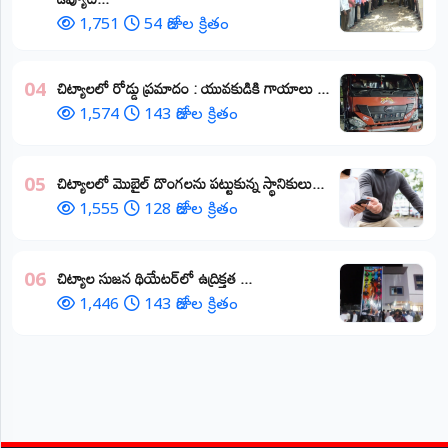
1,751
54 రోజుల క్రితం
చిట్యాలలో రోడ్డు ప్రమాదం : యువకుడికి గాయాలు ​...
04
1,574
143 రోజుల క్రితం
చిట్యాలలో మొబైల్ దొంగలను పట్టుకున్న స్థానికులు...
05
1,555
128 రోజుల క్రితం
చిట్యాల సుజన థియేటర్‌లో ఉద్రిక్తత ...
06
1,446
143 రోజుల క్రితం