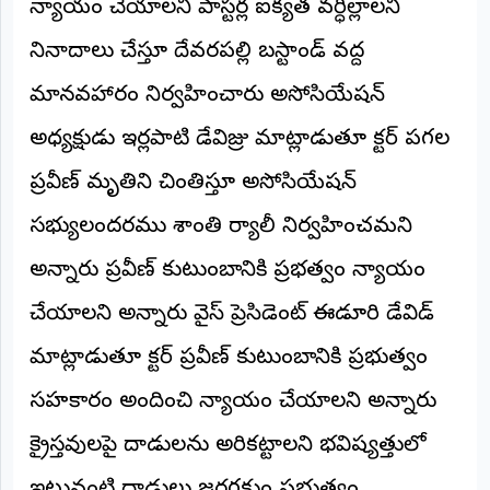
న్యాయం చేయాలని పాస్టర్ల ఐక్యత వర్ధిల్లాలని
అంతర్జాతీయం
నినాదాలు చేస్తూ దేవరపల్లి బస్టాండ్ వద్ద
ఆర్టీఐ
మానవహారం నిర్వహించారు అసోసియేషన్
అధ్యక్షుడు ఇర్లపాటి డేవిడ్రాజు మాట్లాడుతూ డాక్టర్ పగడాల
రిపోర్టర్స్
డెస్క్
ప్రవీణ్ మృతిని చింతిస్తూ అసోసియేషన్
(REPORTERS
DESK)
సభ్యులందరము శాంతి ర్యాలీ నిర్వహించమని
మా
రిపోర్టర్లు
అన్నారు ప్రవీణ్ కుటుంబానికి ప్రభత్వం న్యాయం
చేయాలని అన్నారు వైస్ ప్రెసిడెంట్ ఈడూరి డేవిడ్
రిపోర్టర్‌గా
చేరండి
మాట్లాడుతూ డాక్టర్ ప్రవీణ్ కుటుంబానికి ప్రభుత్వం
లాగిన్
సహకారం అందించి న్యాయం చేయాలని అన్నారు
(Login)
క్రైస్తవులపై దాడులను అరికట్టాలని భవిష్యత్తులో