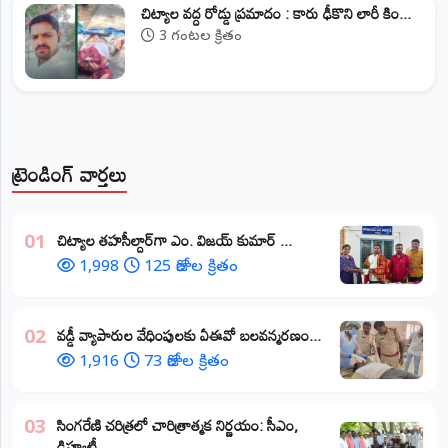
చిట్యాల వద్ద రోడ్డు ప్రమాదం : కారు ఢీకొని లారీ కిం...
3 గంటల క్రితం
ట్రెండింగ్ వార్తలు
​చిట్యాల తహసీల్దార్‌గా ఎం. విజయ్ కుమార్ ...
01
1,998
125 రోజుల క్రితం
వడ్డీ వ్యాపారుల వేధింపులకు ఏఈవో బలవన్మరణం...
02
1,916
73 రోజుల క్రితం
​సింగరేణి చరిత్రలో చారిత్రాత్మక నిర్ణయం: సీఎం,
03
డిప్యూటీ...