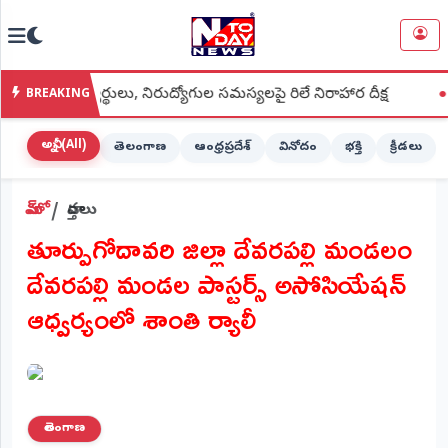
NTODAY
×
NEWS
విద్యార్థులు, నిరుద్యోగుల సమస్యలపై రిలే నిరాహార దీక్ష
●
శ్రీశైలం జ
BREAKING
హోమ్
(Home)
అన్నీ (All)
తెలంగాణ
ఆంధ్రప్రదేశ్
వినోదం
భక్తి
క్రీడలు
LIVE
హోమ్
వార్తలు
STREAMING
తూర్పుగోదావరి జిల్లా దేవరపల్లి మండలం
లైవ్
దేవరపల్లి మండల పాస్టర్స్ అసోసియేషన్
టీవీ
(Live
ఆధ్వర్యంలో శాంతి ర్యాలీ
TV)
లైవ్
రేడియో
(Live
Radio)
తెలంగాణ