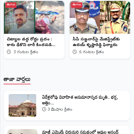
తెలంగాణ
తెలంగాణ
చిట్యాల వద్ద రోడ్డు ప్రమాదం :
సీపీ సజ్జనార్‌పై మేజిస్ట్రేట్‌కు
కారు ఢీకొని లారీ కిందపడి
ఉదయ్ కృష్ణారెడ్డి ఫిర్యాదు
యువకుడు మృతి
3 గంటల క్రితం
6 గంటల క్రితం
తాజా వార్తలు
ఏడేళ్లలోపు వివాహిత అనుమానాస్పద మృతి.. భర్త,
అత్తిం...
3 నిమిషాల క్రితం
మాజీ ఎమ్మెల్యే చిరుమర్తి సమక్షంలో ఆవుల ఆనంద్