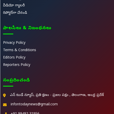
వీడియో గ్యాలరీ
రిపోర్టర్‌గా చేరండి
పాలసీలు & నిబంధనలు
Privacy Policy
Terms & Conditions
Editors Policy
Reporters Policy
సంప్రదించండి
ఎన్ టుడే న్యూస్, ప్రతి క్షణం - ప్రజల పక్షం , తెలంగాణ, ఆంధ్ర ప్రదేశ్
infontodaynews@gmail.com