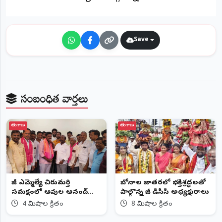
Save
సంబంధిత వార్తలు
తెలంగాణ
తెలంగాణ
మాజీ ఎమ్మెల్యే చిరుమర్తి
బోనాల జాతరలో భక్తిశ్రద్ధలతో
సమక్షంలో ఆవుల ఆనంద్
పాల్గొన్న మాజీ డీసీసీ అధ్యక్షురాలు
యాదవ్ జన్మదిన వేడుకలు
4 నిమిషాల క్రితం
8 నిమిషాల క్రితం