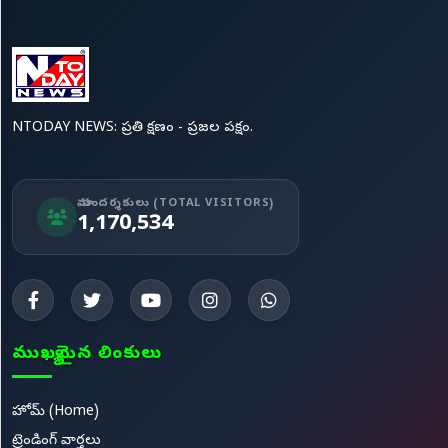
NTODAY NEWS: ప్రతి క్షణం - ప్రజల పక్షం.
మా సందర్శకులు (TOTAL VISITORS)
1,170,534
ముఖ్యమైన లింకులు
హోమ్ (Home)
ట్రెండింగ్ వార్తలు