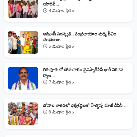
యాదవ్...
4 నిమిషాల క్రితం
ఆదివాసీ సంస్కృతి.. సంప్రదాయాల మధ్య సీఎం
చంద్రబాబు...
5 నిమిషాల క్రితం
తిరువూరులో సోమవారం వైఎస్సార్‌సీపీ భారీ నిరసన
ర్యాల...
7 నిమిషాల క్రితం
బోనాల జాతరలో భక్తిశ్రద్ధలతో పాల్గొన్న మాజీ డీసీసీ ...
8 నిమిషాల క్రితం