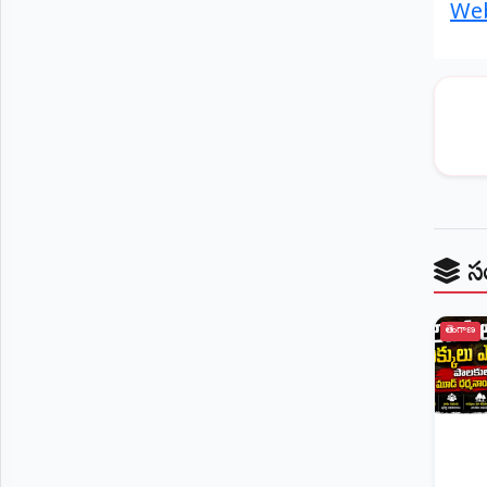
Web
స
తెలంగాణ