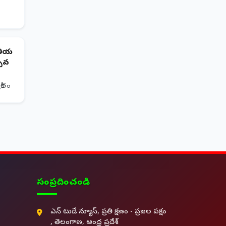
తీయ
్సవ
రితం
సంప్రదించండి
ఎన్ టుడే న్యూస్, ప్రతి క్షణం - ప్రజల పక్షం
, తెలంగాణ, ఆంధ్ర ప్రదేశ్