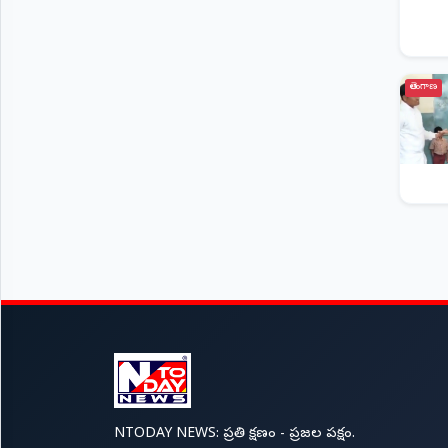
తెలంగాణ
NTODAY NEWS: ప్రతి క్షణం - ప్రజల పక్షం.