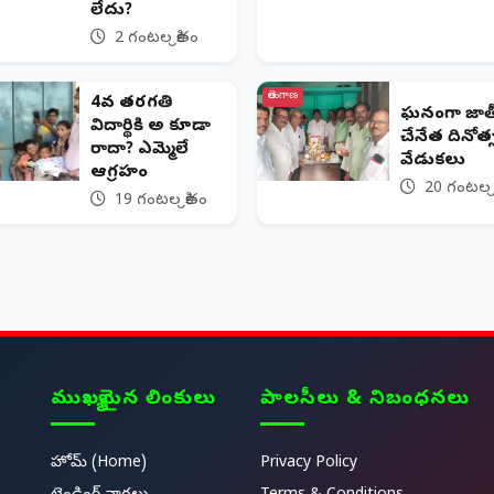
లేదు?
2 గంటల క్రితం
తెలంగాణ
4వ తరగతి
ఘనంగా జా
విద్యార్థికి అ కూడా
చేనేత దినోత
రాదా? ఎమ్మెల్యే
వేడుకలు
ఆగ్రహం
20 గంటల క్
19 గంటల క్రితం
ముఖ్యమైన లింకులు
పాలసీలు & నిబంధనలు
హోమ్ (Home)
Privacy Policy