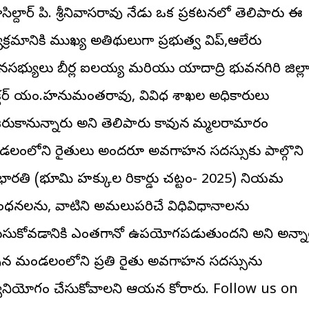
ల్దార్ పి. శ్రీనివాసరావు నేడు ఒక ప్రకటనలో తెలిపారు ఈ
యక్రమానికి ముఖ్య అతిథులుగా ప్రభుత్వ విప్,ఆలేరు
నసభ్యులు బీర్ల ఐలయ్య మరియు యాదాద్రి భువనగిరి జిల్ల
క్టర్ యం.హనుమంతరావు, వివిధ శాఖల అధికారులు
రుకానున్నారు అని తెలిపారు కావున బొమ్మలరామారం
లంలోని రైతులు అందరూ అవగాహన సదస్సుకు పాల్గొని
ారతి (భూమి హక్కుల రికార్డు చట్టం- 2025) నియమ
ంధనలను, వాటిని అమలుపరిచే విధివిధానాలను
ుసుకోవడానికి ఎంతగానో ఉపయోగపడుతుందని అని అన్నా
ున మండలంలోని ప్రతి రైతు అవగాహన సదస్సును
వినియోగం చేసుకోవాలని ఆయన కోరారు. Follow us on