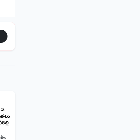
తన
్యతలు
ెల్లి
రితం