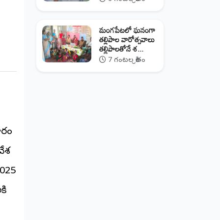
మంగపేటలో ఘనంగా
తల్లిపాల వారోత్సవాలు
తల్లిపాలతోనే శ...
7 గంటల క్రితం
ారం
వేశ
2025
కి