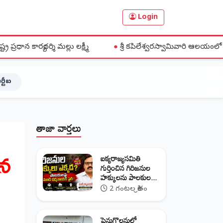
Login
ల్లు లక్ష్మీ
●
శ్రీ కపిలేశ్వరస్వామివారి ఆలయంలో భక్తిశ్రద్ధల మధ్య
ర్టీఐ
తాజా వార్తలు
హన
ఐక్యరాజ్యసమితి
గుర్తించిన గిరిజనుల
హక్కులను పాలకుల...
2 గంటల క్రితం
పెనుగొలనులో