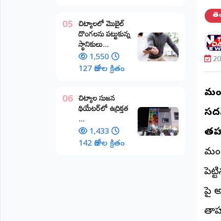
అంతర్జాతీయం
తె
చిట్యాలలో మొబైల్
05
దొంగలను పట్టుకున్న
ఆర్టీఐ
స్థానికులు...
20
1,550
రిపోర్టర్స్
127 రోజుల క్రితం
డెస్క్
(REPORTERS
DESK)
మండ
చిట్యాల సుజన
06
థియేటర్‌లో ఉద్రిక్తత
మా
సదస
...
రిపోర్టర్లు
తహసి
1,433
రిపోర్టర్‌గా
142 రోజుల క్రితం
మండ
చేరండి
పెట
లాగిన్
(Login)
పై 
తాహ