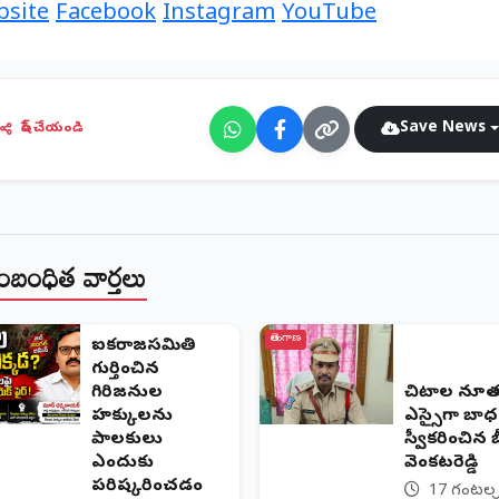
site
Facebook
Instagram
YouTube
Save News
షేర్ చేయండి
ంబంధిత వార్తలు
తెలంగాణ
ఐక్యరాజ్యసమితి
గుర్తించిన
గిరిజనుల
​చిట్యాల నూ
హక్కులను
ఎస్సైగా బాధ
పాలకులు
స్వీకరించిన బీర
ఎందుకు
వెంకటరెడ్డి
పరిష్కరించడం
17 గంటల క్