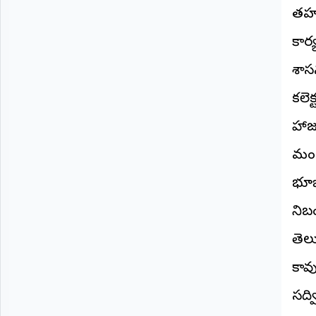
©
తహసి
2026
NTODAY
కార్
NEWS
ప్రతి
శాస
క్షణం
-
కలె
ప్రజల
పక్షం
హాజ
మండ
భూభ
నిబ
తెల
కావ
సద్