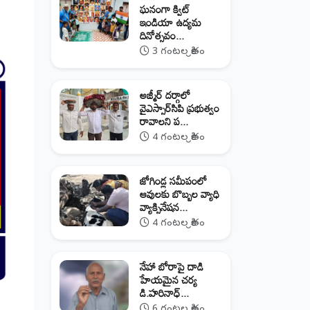
ఘనంగా క్విట్
ఇండియా ఉద్యమ
దినోత్సవం...
3 గంటల క్రితం
అజ్మీర్ దర్గాలో
వైఎస్సార్‌సిపి ప్రభుత్వం
రావాలని ప...
4 గంటల క్రితం
జోగిండ్ల సమీపంలో
ఆవులకు బొబ్బల వ్యాధి
వ్యాక్సినేషన...
4 గంటల క్రితం
నేహా బోరాపై దాడి
హేయమైన చర్య
డి.హరినాధ్...
6 గంటల క్రితం