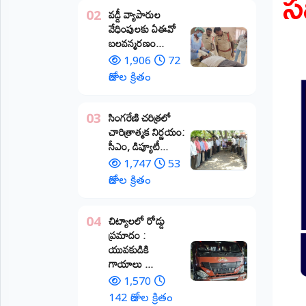
స
వడ్డీ వ్యాపారుల
02
ప్రాంతీయ
వేధింపులకు ఏఈవో
వార్తలు
బలవన్మరణం...
(STATE)
1,906
72
తెలంగాణ
రోజుల క్రితం
ఆంధ్రప్రదేశ్
​సింగరేణి చరిత్రలో
03
చారిత్రాత్మక నిర్ణయం:
ప్రధాన
సీఎం, డిప్యూటీ...
విభాగాలు
(MAIN)
1,747
53
రోజుల క్రితం
వినోదం
చిట్యాలలో రోడ్డు
04
భక్తి
ప్రమాదం :
యువకుడికి
క్రీడలు
గాయాలు ​...
1,570
జాతీయం
142 రోజుల క్రితం