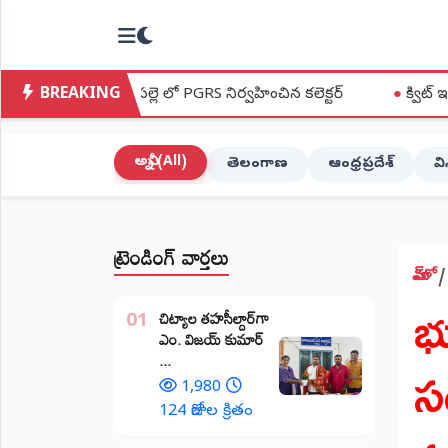
NTODAY
×
NEWS
BREAKING
పల్లె లో PGRS నిర్వహించిన కలెక్టర్
●
క్విట్ ఇండియా ఉద్యమ స్ఫూర్
హోమ్
(Home)
అన్నీ (All)
తెలంగాణ
ఆంధ్రప్రదేశ్
వ
LIVE
STREAMING
ట్రెండింగ్ వార్తలు
లైవ్
టీవీ
హోమ్
భ
(Live
​చిట్యాల తహసీల్దార్‌గా
TV)
01
ఎం. విజయ్ కుమార్
స
...
లైవ్
రేడియో
1,980
(Live
124 రోజుల క్రితం
Radio)