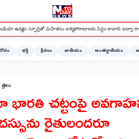
తితో మహిళలు ఐక్య పోరాటాలకు సిద్ధం కావాలి: ఐద్వా రాష్ట్ర ప్రధాన కార్యదర్శి మ
ినోదం
భక్తి
క్రీడలు
జాతీయం
అంతర్జాతీయం
ఆ
వార్తలు
ూ భారతి చట్టంపై అవగా
దస్సును రైతులందరూ