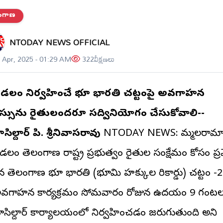
లంగాణ
NTODAY NEWS OFFICIAL
 Apr, 2025 - 01:29 AM
322
వీక్షణలు
లంలో నిర్వహించే భూ భారతి చట్టంపై అవగాహన
్సును రైతులందరూ సద్వినియోగం చేసుకోవాలి--
ల్దార్ పి. శ్రీనివాసరావు
NTODAY NEWS: బొమ్మలరామ
లం తెలంగాణ రాష్ట్ర ప్రభుత్వం రైతుల సంక్షేమం కోసం ప్ర
్టిన తెలంగాణ భూ భారతి (భూమి హక్కుల రికార్డు) చట్టం -
అవగాహన కార్యక్రమం సోమవారం రోజున ఉదయం 9 గంటల
సిల్దార్ కార్యాలయంలో నిర్వహించడం జరుగుతుంది అని