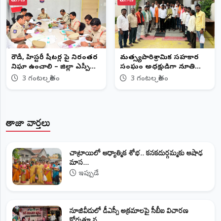
తెలంగాణ
తెలంగాణ
రౌడీ, హిస్టరీ షీటర్ల పై నిరంతర
మత్స్యపారిశ్రామిక సహకార
నిఘా ఉంచాలి – జిల్లా ఎస్పీ
సంఘం అధ్యక్షుడిగా నూతి
అశోక్ కుమార్, ఐపీఎస్....
వెంకటేశం
3 గంటల క్రితం
3 గంటల క్రితం
తాజా వార్తలు
చాట్రాయిలో ఆధ్యాత్మిక శోభ.. కనకదుర్గమ్మకు ఆషాఢ
మాస...
ఇప్పుడే
నూజివీడులో డీఎస్సీ అక్రమాలపై సీబీఐ విచారణ
కోరుతూ వ...