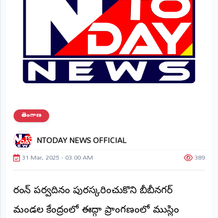
ప్రాంతీయ
వార్తలు
(STATE)
తెలంగాణ
ఆంధ్రప్రదేశ్
ప్రధాన
విభాగాలు
(MAIN)
తెలంగాణ
వినోదం
NTODAY NEWS OFFICIAL
31 Mar, 2025 - 03:00 AM
389
భక్తి
క్రీడలు
రంజాన్ పర్వదినం పురస్కరించుకొని బీబీనగర్
జాతీయం
మండల కేంద్రంలో ఈద్గా ప్రాంగణంలో ముస్లిం