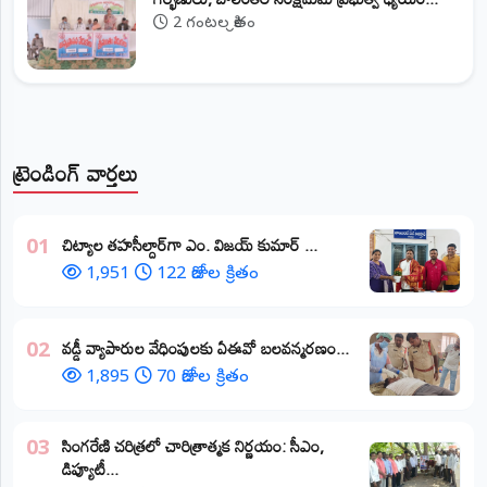
2 గంటల క్రితం
ట్రెండింగ్ వార్తలు
​చిట్యాల తహసీల్దార్‌గా ఎం. విజయ్ కుమార్ ...
01
1,951
122 రోజుల క్రితం
వడ్డీ వ్యాపారుల వేధింపులకు ఏఈవో బలవన్మరణం...
02
1,895
70 రోజుల క్రితం
​సింగరేణి చరిత్రలో చారిత్రాత్మక నిర్ణయం: సీఎం,
03
డిప్యూటీ...