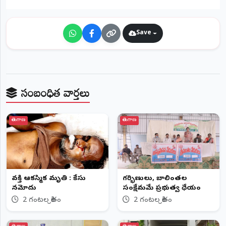
©
2026
NTODAY
Save
NEWS
ప్రతి
క్షణం
-
ప్రజల
పక్షం
సంబంధిత వార్తలు
తెలంగాణ
తెలంగాణ
వ్యక్తి ఆకస్మిక మృతి : కేసు
గర్భిణులు, బాలింతల
నమోదు
సంక్షేమమే ప్రభుత్వ ధ్యేయం
2 గంటల క్రితం
2 గంటల క్రితం