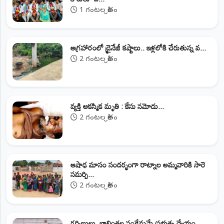
1 గంటల క్రితం
అగ్రహారంలో డ్రైనేజీ కష్టాలు.. ఇళ్లలోకి చేరుతున్న వ...
2 గంటల క్రితం
వ్యక్తి ఆకస్మిక మృతి : కేసు నమోదు...
2 గంటల క్రితం
ఆషాఢ మాసం సందర్భంగా రాట్నాల అమ్మవారికి సారె
సమర్పి...
2 గంటల క్రితం
గర్భిణులు, బాలింతల సంక్షేమమే ప్రభుత్వ ధ్యేయం...