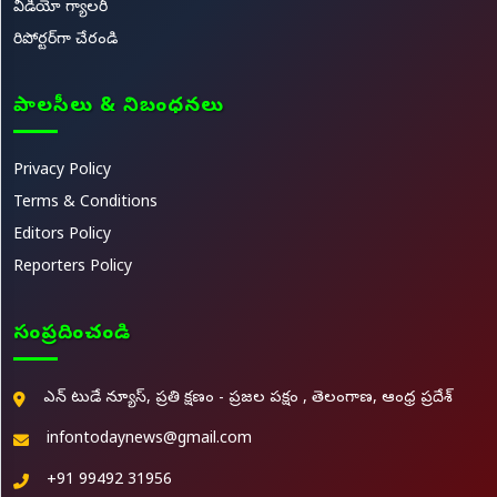
వీడియో గ్యాలరీ
రిపోర్టర్‌గా చేరండి
పాలసీలు & నిబంధనలు
Privacy Policy
Terms & Conditions
Editors Policy
Reporters Policy
సంప్రదించండి
ఎన్ టుడే న్యూస్, ప్రతి క్షణం - ప్రజల పక్షం , తెలంగాణ, ఆంధ్ర ప్రదేశ్
infontodaynews@gmail.com
+91 99492 31956