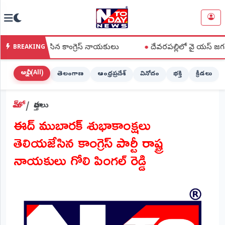
NTODAY
×
NEWS
ా కలిసిన కాంగ్రెస్ నాయకులు
●
దేవరపల్లిలో వై యస్ జగన్ పొగాకు రైత
BREAKING
హోమ్
(Home)
అన్నీ (All)
తెలంగాణ
ఆంధ్రప్రదేశ్
వినోదం
భక్తి
క్రీడలు
LIVE
హోమ్
వార్తలు
STREAMING
ఈద్ ముబారక్ శుభాకాంక్షలు
లైవ్
తెలియజేసిన కాంగ్రెస్ పార్టీ రాష్ట్ర
టీవీ
(Live
నాయకులు గోలి పింగల్ రెడ్డి
TV)
లైవ్
రేడియో
(Live
Radio)