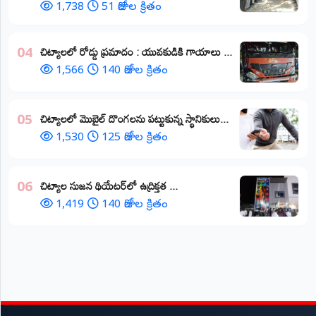
1,738
51 రోజుల క్రితం
చిట్యాలలో రోడ్డు ప్రమాదం : యువకుడికి గాయాలు ​...
04
1,566
140 రోజుల క్రితం
చిట్యాలలో మొబైల్ దొంగలను పట్టుకున్న స్థానికులు...
05
1,530
125 రోజుల క్రితం
చిట్యాల సుజన థియేటర్‌లో ఉద్రిక్తత ...
06
1,419
140 రోజుల క్రితం