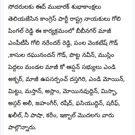
సోదరులకు ఈద్ ముబారక్ శుభాకాంక్షలు
అంతర్జాతీయం
తెలియజేసిన కాంగ్రెస్ పార్టీ రాష్ట్ర నాయకులు గోలి
ఆర్టీఐ
పింగల్ రెడ్డి ఈ కార్యక్రమంలో బీబీనగర్ మాజీ
రిపోర్టర్స్
ఎంపీటీసీ గోలి నరేందర్ రెడ్డి, పంజాల వెంకటేష్ గౌడ్
డెస్క్
(REPORTERS
,కాసుల రఘునందన్ గౌడ్, పొట్ట నవీన్, ముస్లిం
DESK)
మా
పెద్దలు మండల మాజీ కో ఆప్షన్ సభ్యులు ఎండి
రిపోర్టర్లు
అక్బర్, మాజీ ఉపసర్పంచ్ దస్తగిరి, ఎండి మోయిన్,
రిపోర్టర్‌గా
మిట్టు, మస్తాన్, అస్లాం, మోయినవుద్దిన్, మిస్బా,
చేరండి
అస్గర్ అలీ, జహంగీర్, రషీద్, ఫసియుద్దిన్, షరీఫ్,
లాగిన్
(Login)
ఖలీల్, జానీ పాషా, కరీం, ఇక్బాల్ మొదలగు వారు
పాల్గొన్నారు.