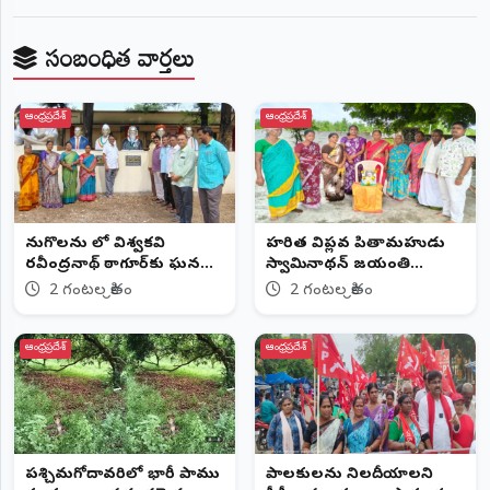
©
2026
సంబంధిత వార్తలు
NTODAY
NEWS
ప్రతి
ఆంధ్రప్రదేశ్
ఆంధ్రప్రదేశ్
క్షణం
-
ప్రజల
పక్షం
పెనుగొలను లో విశ్వకవి
హరిత విప్లవ పితామహుడు
రవీంద్రనాథ్ ఠాగూర్‌కు ఘన
స్వామినాథన్ జయంతి
నివాళి
వేడుకలు
2 గంటల క్రితం
2 గంటల క్రితం
ఆంధ్రప్రదేశ్
ఆంధ్రప్రదేశ్
పశ్చిమగోదావరిలో భారీ పాము
పాలకులను నిలదీయాలని