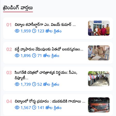
ట్రెండింగ్ వార్తలు
​చిట్యాల తహసీల్దార్‌గా ఎం. విజయ్ కుమార్ ...
01
1,959
123 రోజుల క్రితం
వడ్డీ వ్యాపారుల వేధింపులకు ఏఈవో బలవన్మరణం...
02
1,896
71 రోజుల క్రితం
​సింగరేణి చరిత్రలో చారిత్రాత్మక నిర్ణయం: సీఎం,
03
డిప్యూటీ...
1,739
52 రోజుల క్రితం
చిట్యాలలో రోడ్డు ప్రమాదం : యువకుడికి గాయాలు ​...
04
1,567
141 రోజుల క్రితం