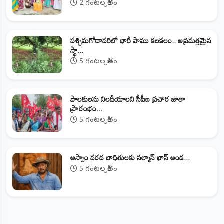
2 గంటల క్రితం
పశ్చిమగోదావరిలో భారీ పాము కలకలం.. అప్రమత్తమైన
స్థా...
5 గంటల క్రితం
పాలకులను నిలదీయాలని సీపీఐ ప్రచార జాతా
ప్రారంభం...
5 గంటల క్రితం
అస్సాం వరద బాధితులకు సల్మాన్ ఖాన్ అండ...
5 గంటల క్రితం