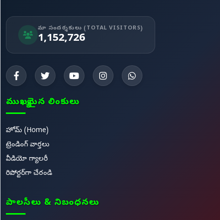
మా సందర్శకులు (TOTAL VISITORS)
1,152,726
ముఖ్యమైన లింకులు
హోమ్ (Home)
ట్రెండింగ్ వార్తలు
వీడియో గ్యాలరీ
రిపోర్టర్‌గా చేరండి
పాలసీలు & నిబంధనలు