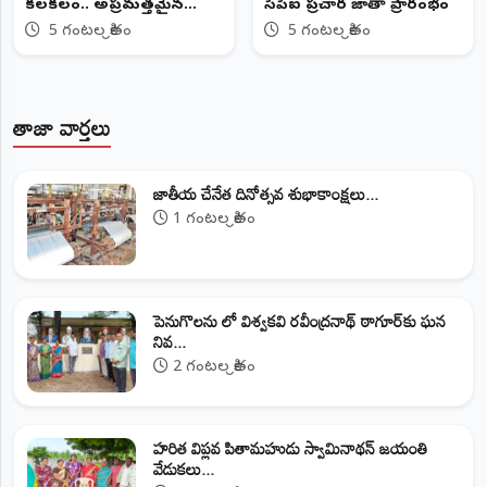
కలకలం.. అప్రమత్తమైన
సీపీఐ ప్రచార జాతా ప్రారంభం
స్థానికులు
5 గంటల క్రితం
5 గంటల క్రితం
తాజా వార్తలు
జాతీయ చేనేత దినోత్సవ శుభాకాంక్షలు...
1 గంటల క్రితం
పెనుగొలను లో విశ్వకవి రవీంద్రనాథ్ ఠాగూర్‌కు ఘన
నివ...
2 గంటల క్రితం
హరిత విప్లవ పితామహుడు స్వామినాథన్ జయంతి
వేడుకలు...