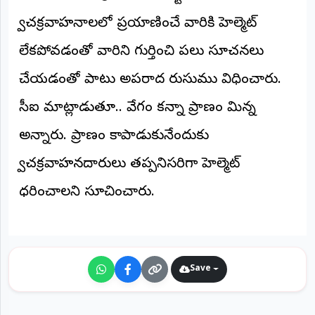
అంతర్జాతీయం
ద్విచక్రవాహనాలలో ప్రయాణించే వారికి హెల్మెట్
లేకపోవడంతో వారిని గుర్తించి పలు సూచనలు
ఆర్టీఐ
చేయడంతో పాటు అపరాద రుసుము విధించారు.
రిపోర్టర్స్
సీఐ మాట్లాడుతూ.. వేగం కన్నా ప్రాణం మిన్న
డెస్క్
(REPORTERS
DESK)
అన్నారు. ప్రాణం కాపాడుకునేందుకు
మా
ద్విచక్రవాహనదారులు తప్పనిసరిగా హెల్మెట్
రిపోర్టర్లు
ధరించాలని సూచించారు.
రిపోర్టర్‌గా
చేరండి
లాగిన్
(Login)
Save