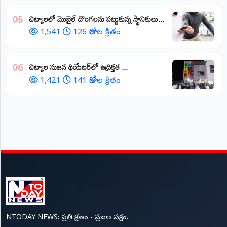
చిట్యాలలో మొబైల్ దొంగలను పట్టుకున్న స్థానికులు...
05
1,541
126 రోజుల క్రితం
చిట్యాల సుజన థియేటర్‌లో ఉద్రిక్తత ...
06
1,421
141 రోజుల క్రితం
NTODAY NEWS: ప్రతి క్షణం - ప్రజల పక్షం.