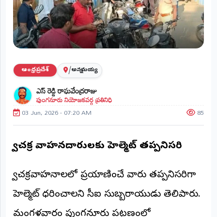
ప్రాంతీయ
వార్తలు
(STATE)
తెలంగాణ
/
ఆంధ్రప్రదేశ్
అన్నమయ్య
ఆంధ్రప్రదేశ్
ఎస్ రెడ్డి రాఘవేంద్రరాజు
పుంగనూరు నియోజకవర్గ ప్రతినిధి
ప్రధాన
విభాగాలు
03 Jun, 2026 - 07:20 AM
85
(MAIN)
వినోదం
ద్విచక్ర వాహనదారులకు హెల్మెట్ తప్పనిసరి
భక్తి
ద్విచక్రవాహనాలలో ప్రయాణించే వారు తప్పనిసరిగా
క్రీడలు
హెల్మెట్ ధరించాలని సీఐ సుబ్బరాయుడు తెలిపారు.
జాతీయం
మంగళవారం పుంగనూరు పట్టణంలో