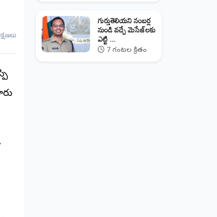
గుర్తుతెలియని నంబర్ల
నుండి వచ్చే మెసేజ్‌లకు
ీక్షణలు
ఎట్టి ...
7 గంటల క్రితం
్పి
డారు
.