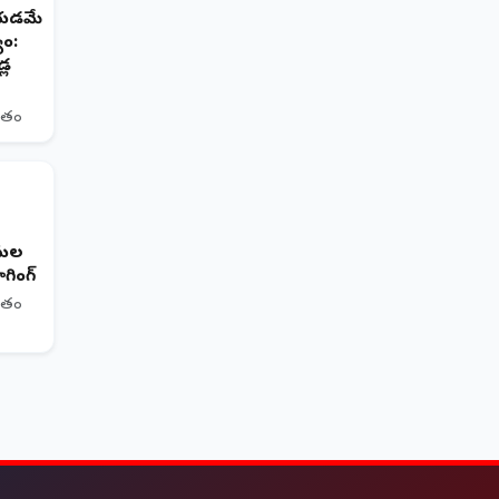
ేయడమే
యం:
్ల
ితం
ోమల
గింగ్
ితం