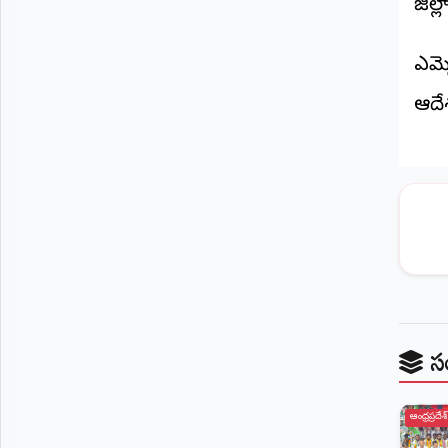
జిల్
©
2026
NTODAY
ఎమ్
NEWS
ప్రతి
ఆదేశ
క్షణం
-
ప్రజల
పక్షం
స
ఆంధ్రప్రదేశ్