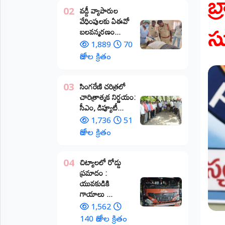
బ
వడ్డీ వ్యాపారుల
02
ప్రాంతీయ
సు
వేధింపులకు ఏఈవో
వార్తలు
బలవన్మరణం...
(STATE)
1,889
70
తెలంగాణ
రోజుల క్రితం
ఆంధ్రప్రదేశ్
​సింగరేణి చరిత్రలో
03
చారిత్రాత్మక నిర్ణయం:
ప్రధాన
సీఎం, డిప్యూటీ...
విభాగాలు
(MAIN)
1,736
51
రోజుల క్రితం
వినోదం
చిట్యాలలో రోడ్డు
04
భక్తి
ప్రమాదం :
యువకుడికి
క్రీడలు
గాయాలు ​...
1,562
జాతీయం
140 రోజుల క్రితం