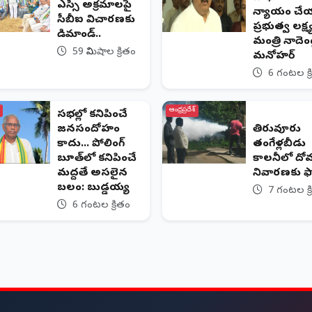
డీఎస్సీ అక్రమాలపై
న్యాయం చ
సీబీఐ విచారణకు
ప్రభుత్వ లక్ష్
డిమాండ్..
మంత్రి నాదెండ
59 నిమిషాల క్రితం
మనోహర్
6 గంటల క్ర
ఆంధ్రప్రదేశ్
సభల్లో కనిపించే
జనసందోహం
తిరువూరు
కాదు... పోలింగ్
తంగేళ్లబీడు
బూత్‌లో కనిపించే
కాలనీలో ద
మద్దతే అసలైన
నివారణకు ఫా
బలం: బుడ్డయ్య
7 గంటల క్ర
6 గంటల క్రితం