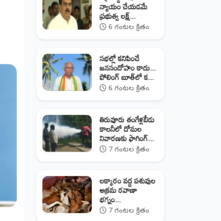
న్యాయం చేయడమే
ప్రభుత్వ లక్ష్...
6 గంటల క్రితం
సభల్లో కనిపించే
జనసందోహం కాదు...
పోలింగ్ బూత్‌లో క...
6 గంటల క్రితం
తిరువూరు తంగేళ్లబీడు
కాలనీలో దోమల
నివారణకు ఫాగింగ్...
7 గంటల క్రితం
లక్కారం వద్ద పశువుల
అక్రమ రవాణా
భగ్నం...
7 గంటల క్రితం