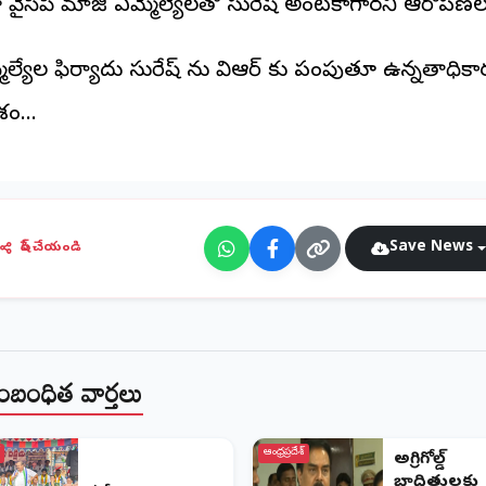
లాలో వైసీపీ మాజీ ఎమ్మెల్యేలతో సురేష్ అంటకాగారని ఆరోపణలు
మెల్యేల ఫిర్యాదు సురేష్ ను విఆర్ కు పంపుతూ ఉన్నతాధిక
ం...
Save News
షేర్ చేయండి
ంబంధిత వార్తలు
ఆంధ్రప్రదేశ్
అగ్రిగోల్డ్
బాధితులకు