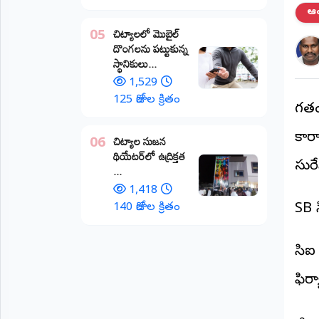
ఆంధ
అంతర్జాతీయం
చిట్యాలలో మొబైల్
05
దొంగలను పట్టుకున్న
ఆర్టీఐ
స్థానికులు...
1,529
రిపోర్టర్స్
125 రోజుల క్రితం
డెస్క్
గతంల
(REPORTERS
DESK)
కార్
చిట్యాల సుజన
06
థియేటర్‌లో ఉద్రిక్తత
మా
సురే
...
రిపోర్టర్లు
1,418
రిపోర్టర్‌గా
140 రోజుల క్రితం
SB 
చేరండి
సిఐ
లాగిన్
(Login)
ఫిర్