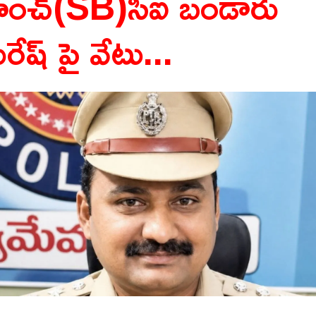
్రాంచ్(SB)సిఐ బండారు
రేష్ పై వేటు...