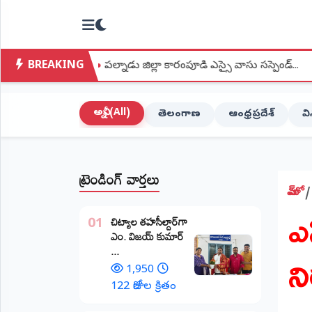
NTODAY
×
NEWS
BREAKING
●
పల్నాడు జిల్లా కారంపూడి ఎస్సై వాసు సస్పెండ్...
●
వెంకట్రావ
హోమ్
(Home)
అన్నీ (All)
తెలంగాణ
ఆంధ్రప్రదేశ్
వ
LIVE
STREAMING
ట్రెండింగ్ వార్తలు
లైవ్
టీవీ
హోమ్
ఎ
(Live
​చిట్యాల తహసీల్దార్‌గా
TV)
01
ఎం. విజయ్ కుమార్
ని
...
లైవ్
రేడియో
1,950
(Live
122 రోజుల క్రితం
Radio)