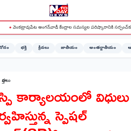
ుపేట అంగన్‌వాడీ కేంద్రాల సమస్యల పరిష్కారానికి సర్పంచ్‌కు వినతిపత్రం
ినోదం
భక్తి
క్రీడలు
జాతీయం
అంతర్జాతీయం
ఆ
వార్తలు
స్పి కార్యాలయంలో విధులు
ర్వహిస్తున్న స్పెషల్