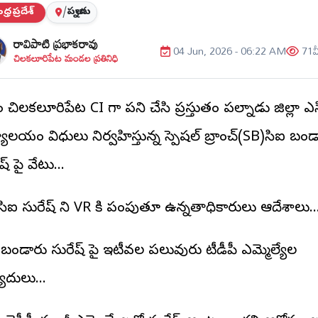
్రప్రదేశ్
/
పల్నాడు
రావిపాటి ప్రభాకరావు
04 Jun, 2026 - 06:22 AM
71
వ
చిలకలూరిపేట మండల ప్రతినిధి
ో చిలకలూరిపేటలో CI గా పని చేసి ప్రస్తుతం పల్నాడు జిల్లా ఎస
యాలయంలో విధులు నిర్వహిస్తున్న స్పెషల్ బ్రాంచ్(SB)సిఐ బం
ష్ పై వేటు...
సిఐ సురేష్ ని VR కి పంపుతూ ఉన్నతాధికారులు ఆదేశాలు..
 బండారు సురేష్ పై ఇటీవల పలువురు టీడీపీ ఎమ్మెల్యేల
యాదులు...