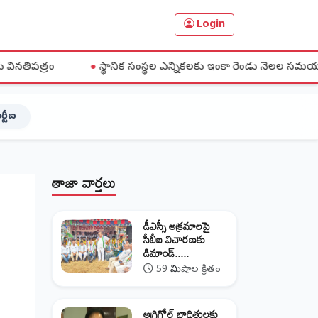
Login
●
స్థానిక సంస్థల ఎన్నికలకు ఇంకా రెండు నెలల సమయం: ఎన్నికల కమి
ర్టీఐ
తాజా వార్తలు
డీఎస్సీ అక్రమాలపై
సీబీఐ విచారణకు
డిమాండ్.....
59 నిమిషాల క్రితం
అగ్రిగోల్డ్ బాధితులకు