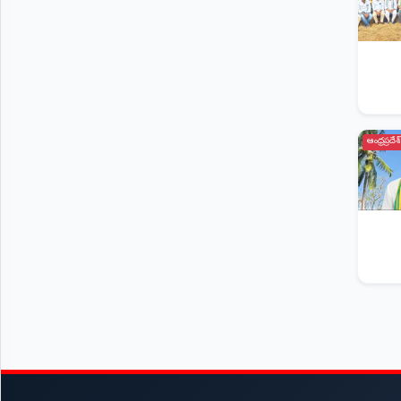
ఆంధ్రప్రదేశ్