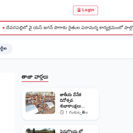
Login
ై యస్ జగన్ పొగాకు రైతుల పరామర్శ కార్యక్రమంలో పాల్గొన్న జిల్లా అధ్యక్షులు చి
ర్టీఐ
తాజా వార్తలు
జాతీయ చేనేత
దినోత్సవ
శుభాకాంక్షలు...
1 గంటల క్రితం
పెనుగొలను లో