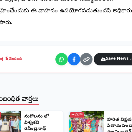
్వహించేందుకు ఈ వాహనం ఉపయోగపడుతుందని అధికార
పారు.
Save News
షేర్ చేయండి
ంబంధిత వార్తలు
ఆంధ్రప్రదేశ్
పెనుగొలను లో
హరిత విప్లవ
విశ్వకవి
పితామహుడ
రవీంద్రనాథ్