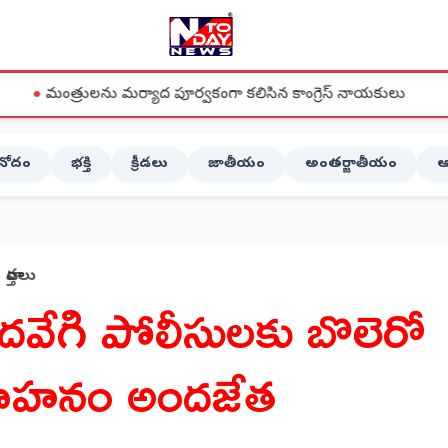
ను మర్యాద పూర్వకంగా కలిసిన కాంగ్రెస్ నాయకులు
●
దేవరపల్లిలో వ
ినోదం
భక్తి
క్రీడలు
జాతీయం
అంతర్జాతీయం
ఆ
వార్తలు
ెదవేగి పోలీసులకు బొలెరో
ాహనం అందజేత