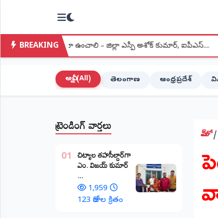
NTODAY
×
NEWS
BREAKING
రంతర నిఘా ఉంచాలి – జిల్లా ఎస్పీ అశోక్ కుమార్, ఐపీఎస్....
●
మంత్రుల
హోమ్
(Home)
అన్నీ (All)
తెలంగాణ
ఆంధ్రప్రదేశ్
వ
LIVE
STREAMING
ట్రెండింగ్ వార్తలు
లైవ్
టీవీ
హోమ్
ప
(Live
​చిట్యాల తహసీల్దార్‌గా
TV)
01
ఎం. విజయ్ కుమార్
వ
...
లైవ్
రేడియో
1,959
(Live
123 రోజుల క్రితం
Radio)