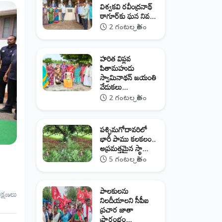
విశ్వకవి రవీంద్రనాథ్
ఠాగూర్‌కు ఘన నివ...
2 గంటల క్రితం
హరిత విప్లవ
పితామహుడు
స్వామినాథన్ జయంతి
వేడుకలు...
2 గంటల క్రితం
పశ్చిమగోదావరిలో
భారీ పాము కలకలం..
అప్రమత్తమైన స్థా...
5 గంటల క్రితం
పాలకులను
ీక్షణలు
నిలదీయాలని సీపీఐ
ప్రచార జాతా
ప్రారంభం...