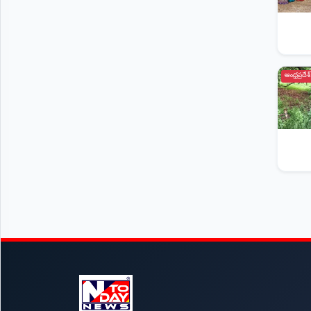
ఆంధ్రప్రదేశ్