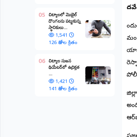
పెద
అంతర్జాతీయం
చిట్యాలలో మొబైల్
05
దొంగలను పట్టుకున్న
ఆర్టీఐ
దెం
స్థానికులు...
1,541
మండ
రిపోర్టర్స్
126 రోజుల క్రితం
డెస్క్
యాజ
(REPORTERS
DESK)
చిట్యాల సుజన
06
రెస్
థియేటర్‌లో ఉద్రిక్తత
మా
...
రిపోర్టర్లు
పోల
1,421
రిపోర్టర్‌గా
141 రోజుల క్రితం
జిల్
చేరండి
అంద
లాగిన్
(Login)
ఆర్‌
ప్ర