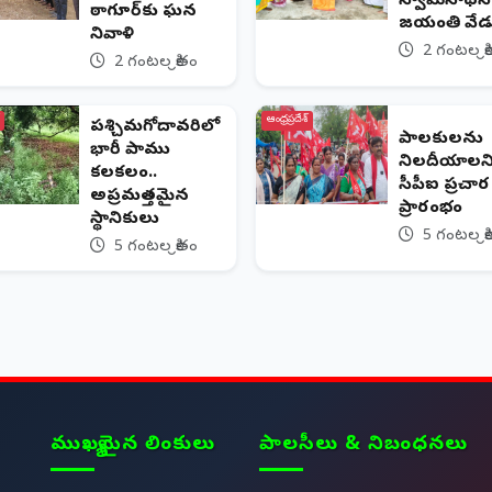
స్వామినాథన్
ఠాగూర్‌కు ఘన
జయంతి వేడ
నివాళి
2 గంటల క్ర
2 గంటల క్రితం
ఆంధ్రప్రదేశ్
పశ్చిమగోదావరిలో
పాలకులను
భారీ పాము
నిలదీయాలన
కలకలం..
సీపీఐ ప్రచా
అప్రమత్తమైన
ప్రారంభం
స్థానికులు
5 గంటల క్ర
5 గంటల క్రితం
ముఖ్యమైన లింకులు
పాలసీలు & నిబంధనలు