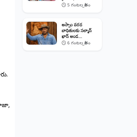
5 గంటల క్రితం
అస్సాం వరద
బాధితులకు సల్మాన్
ఖాన్ అండ...
6 గంటల క్రితం
రు.
ాజా,