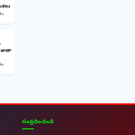
ుకలు
ితం
ి
ర జాతా
ితం
సంప్రదించండి