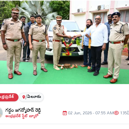
్రప్రదేశ్
/
ఏలూరు
గడ్డం జగన్మోహన్ రెడ్డి
02 Jun, 2026 - 07:55 AM
135
వ
ఆంధ్రప్రదేశ్ స్టేట్ బ్యూరో