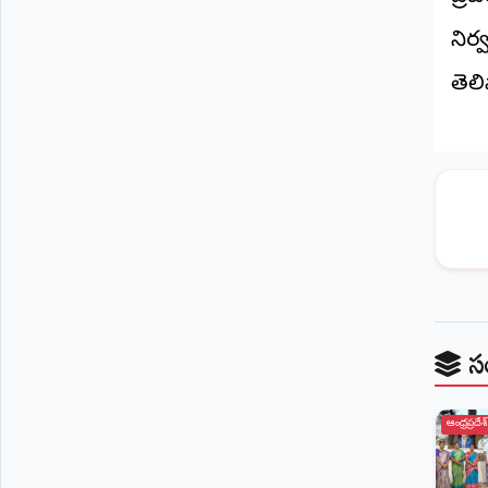
©
2026
నిర
NTODAY
తెలి
NEWS
ప్రతి
క్షణం
-
ప్రజల
పక్షం
స
ఆంధ్రప్రదేశ్