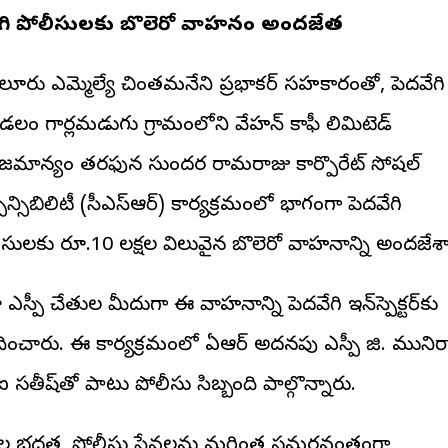
వేగి పోలీసులకు బొలెరో వాహనం అందజేత
దులూరు ఎమ్మెల్యే చింతమనేని ప్రభాకర్ సహకారంతో, పెదవేగి
లం గార్లమడుగు గ్రామంలోని వేహన్ కాఫీ లిమిటెడ్
మాన్యం తరఫున సుందర రామరాజు కార్పొరేట్ సోషల్
పాన్సిబిలిటీ (సీఎస్‌ఆర్) కార్యక్రమంలో భాగంగా పెదవేగి
ీసులకు రూ.10 లక్షల విలువైన బొలెరో వాహనాన్ని అందజేశా
లా ఎస్పీ చేతుల మీదుగా ఈ వాహనాన్ని పెదవేగి ఇన్‌స్పెక్టర్‌కు
ించారు. ఈ కార్యక్రమంలో ఏఆర్ అదనపు ఎస్పీ జి. మునిర
ఐ సతీష్‌తో పాటు పోలీసు సిబ్బంది పాల్గొన్నారు.
జల భద్రత, పోలీసు సేవలను మరింత సమర్థవంతంగా