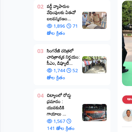
వడ్డీ వ్యాపారుల
02
ప్రాంతీయ
వేధింపులకు ఏఈవో
వార్తలు
బలవన్మరణం...
(STATE)
1,896
71
తెలంగాణ
రోజుల క్రితం
ఆంధ్రప్రదేశ్
​సింగరేణి చరిత్రలో
03
చారిత్రాత్మక నిర్ణయం:
ప్రధాన
సీఎం, డిప్యూటీ...
విభాగాలు
(MAIN)
1,744
52
రోజుల క్రితం
వినోదం
చిట్యాలలో రోడ్డు
04
భక్తి
ఆంధ
ప్రమాదం :
యువకుడికి
క్రీడలు
గాయాలు ​...
1,567
జాతీయం
141 రోజుల క్రితం