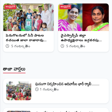
ఆంధ్రప్రదేశ్
ఆంధ్రప్రదేశ్
పెనుగొలనులో సినీ పాటల
వైఎస్సార్సీపీ జిల్లా
రచయిత జాలాది రాజారావు
ఉపాధ్యక్షురాలు జగ్గవరపు
94వ జయంతి వేడుకలు
జానకిరెడ్డి కన్నుమూత
5 గంటల క్రితం
5 గంటల క్రితం
తాజా వార్తలు
ఘనంగా నిర్వహించిన ఆదివాసీల భారీ ర్యాలీ........
1 గంటల క్రితం