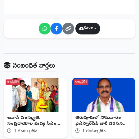
©
2026
NTODAY
NEWS
Save
ప్రతి
క్షణం
-
ప్రజల
పక్షం
సంబంధిత వార్తలు
ఆంధ్రప్రదేశ్
ఆంధ్రప్రదేశ్
ఆదివాసీ సంస్కృతి..
తిరువూరులో సోమవారం
సంప్రదాయాల మధ్య సీఎం
వైఎస్సార్‌సీపీ భారీ నిరసన
చంద్రబాబు
ర్యాలీ
1 గంటల క్రితం
1 గంటల క్రితం