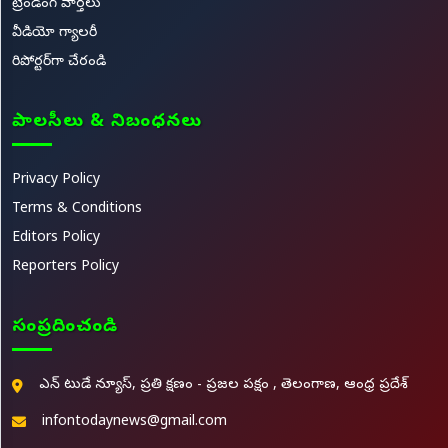
ట్రెండింగ్ వార్తలు
వీడియో గ్యాలరీ
రిపోర్టర్‌గా చేరండి
పాలసీలు & నిబంధనలు
Privacy Policy
Terms & Conditions
Editors Policy
Reporters Policy
సంప్రదించండి
ఎన్ టుడే న్యూస్, ప్రతి క్షణం - ప్రజల పక్షం , తెలంగాణ, ఆంధ్ర ప్రదేశ్
infontodaynews@gmail.com