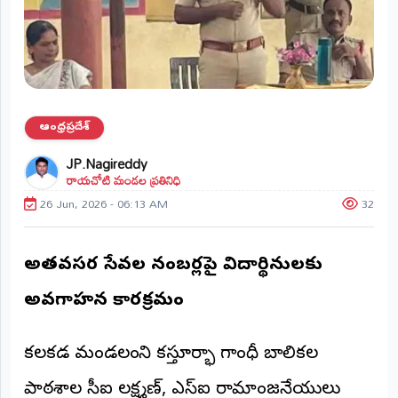
ప్రాంతీయ
వార్తలు
(STATE)
తెలంగాణ
ఆంధ్రప్రదేశ్
ఆంధ్రప్రదేశ్
JP.Nagireddy
రాయచోటి మండల ప్రతినిధి
ప్రధాన
విభాగాలు
26 Jun, 2026 - 06:13 AM
32
(MAIN)
వినోదం
అత్యవసర సేవల నంబర్లపై విద్యార్థినులకు
భక్తి
అవగాహన కార్యక్రమం
క్రీడలు
కలకడ మండలంలోని కస్తూర్భా గాంధీ బాలికల
జాతీయం
పాఠశాలలో సీఐ లక్ష్మణ్, ఎస్ఐ రామాంజనేయులు