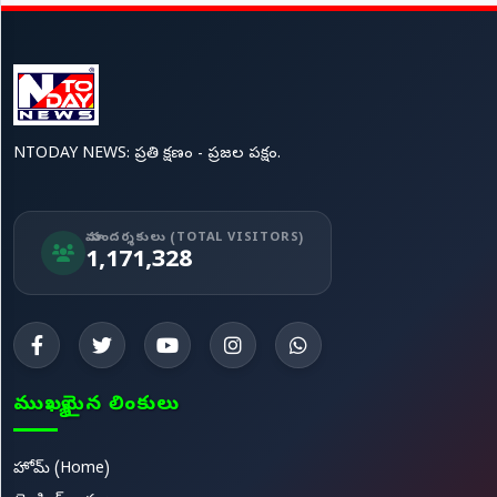
NTODAY NEWS: ప్రతి క్షణం - ప్రజల పక్షం.
మా సందర్శకులు (TOTAL VISITORS)
1,171,328
ముఖ్యమైన లింకులు
హోమ్ (Home)