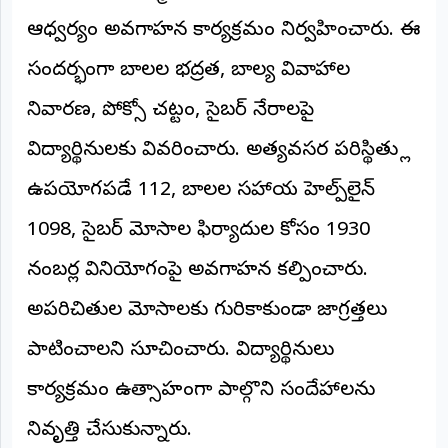
ఆధ్వర్యంలో అవగాహన కార్యక్రమం నిర్వహించారు. ఈ
అంతర్జాతీయం
సందర్భంగా బాలల భద్రత, బాల్య వివాహాల
ఆర్టీఐ
నివారణ, పోక్సో చట్టం, సైబర్ నేరాలపై
రిపోర్టర్స్
విద్యార్థినులకు వివరించారు. అత్యవసర పరిస్థితుల్లో
డెస్క్
(REPORTERS
DESK)
ఉపయోగపడే 112, బాలల సహాయ హెల్ప్‌లైన్
మా
1098, సైబర్ మోసాల ఫిర్యాదుల కోసం 1930
రిపోర్టర్లు
నంబర్ల వినియోగంపై అవగాహన కల్పించారు.
రిపోర్టర్‌గా
అపరిచితుల మోసాలకు గురికాకుండా జాగ్రత్తలు
చేరండి
పాటించాలని సూచించారు. విద్యార్థినులు
లాగిన్
(Login)
కార్యక్రమంలో ఉత్సాహంగా పాల్గొని సందేహాలను
నివృత్తి చేసుకున్నారు.