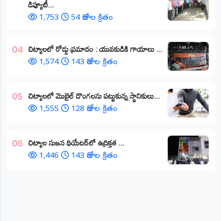
డిప్యూటీ...
1,753
54 రోజుల క్రితం
చిట్యాలలో రోడ్డు ప్రమాదం : యువకుడికి గాయాలు ​...
04
1,574
143 రోజుల క్రితం
చిట్యాలలో మొబైల్ దొంగలను పట్టుకున్న స్థానికులు...
05
1,555
128 రోజుల క్రితం
చిట్యాల సుజన థియేటర్‌లో ఉద్రిక్తత ...
06
1,446
143 రోజుల క్రితం