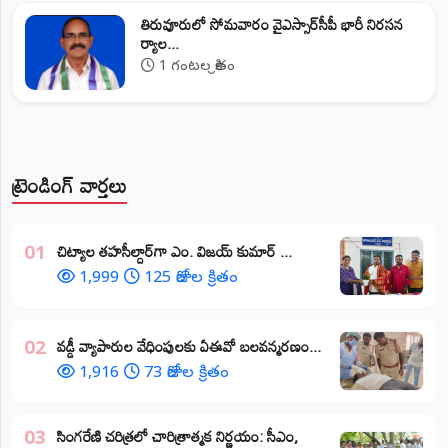
తిరువూరులో సోమవారం వైఎస్సార్‌సీపీ భారీ నిరసన
ర్యాల...
1 గంటల క్రితం
ట్రెండింగ్ వార్తలు
​చిట్యాల తహసీల్దార్‌గా ఎం. విజయ్ కుమార్ ...
01
1,999
125 రోజుల క్రితం
వడ్డీ వ్యాపారుల వేధింపులకు ఏఈవో బలవన్మరణం...
02
1,916
73 రోజుల క్రితం
​సింగరేణి చరిత్రలో చారిత్రాత్మక నిర్ణయం: సీఎం,
03