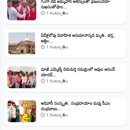
గంగా దేవి అమ్మవారి ఆశీస్సులతో ప్రజలందరూ
సుఖసంతోషాల...
1 గంటల క్రితం
ఏడేళ్లలోపు వివాహిత అనుమానాస్పద మృతి.. భర్త,
అత్తిం...
1 గంటల క్రితం
మాజీ ఎమ్మెల్యే చిరుమర్తి సమక్షంలో ఆవుల ఆనంద్
యాదవ్...
1 గంటల క్రితం
ఆదివాసీ సంస్కృతి.. సంప్రదాయాల మధ్య సీఎం
చంద్రబాబు...
1 గంటల క్రితం