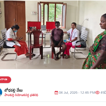
లంగాణ
బోధపల్లి వేణు
04 Jul, 2026 - 12:46 PM
49
వ
పాలకుర్తి నియోజకవర్గ ప్రతినిధి