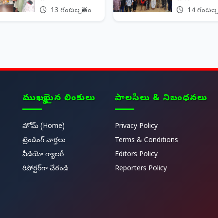
13 గంటల క్రితం
14 గంటల క్
ముఖ్యమైన లింకులు
పాలసీలు & నిబంధనలు
హోమ్ (Home)
Privacy Policy
ట్రెండింగ్ వార్తలు
Terms & Conditions
వీడియో గ్యాలరీ
Editors Policy
రిపోర్టర్‌గా చేరండి
Reporters Policy