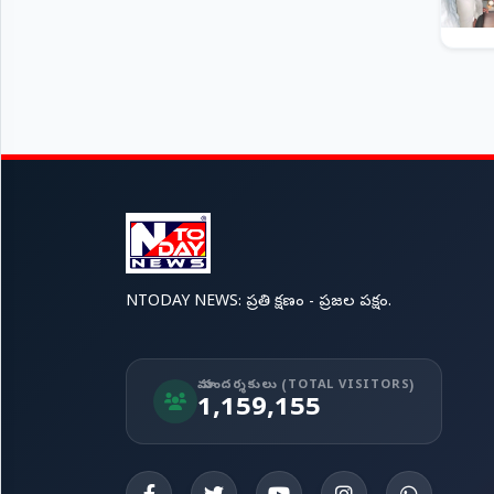
NTODAY NEWS: ప్రతి క్షణం - ప్రజల పక్షం.
మా సందర్శకులు (TOTAL VISITORS)
1,159,155