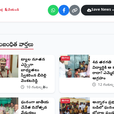
Save News
షేర్ చేయండి
ంబంధిత వార్తలు
తెలంగాణ
​చిట్యాల నూతన
4వ తరగతి
ఎస్సైగా
విద్యార్థికి 
బాధ్యతలు
రాదా? ఎమ్మెల్
స్వీకరించిన బీరెల్లి
ఆగ్రహం
వెంకటరెడ్డి
12 గంటల క్
10 గంటల క్రితం
తెలంగాణ
ఘనంగా జాతీయ
అన్నారం ప్ర
చేనేత దినోత్సవ
బడిలో ఘనం
వేడుకలు
బోనాల పండు