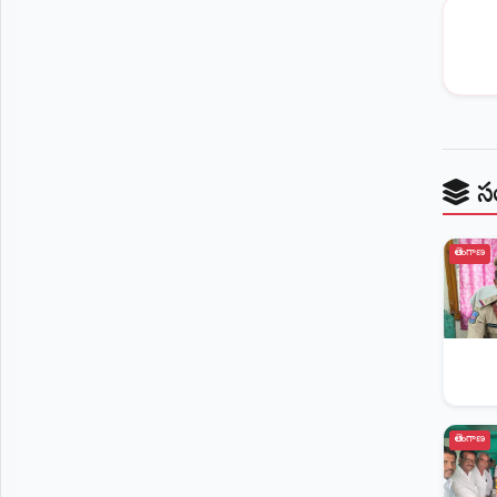
©
2026
NTODAY
NEWS
ప్రతి
క్షణం
-
ప్రజల
పక్షం
స
తెలంగాణ
తెలంగాణ