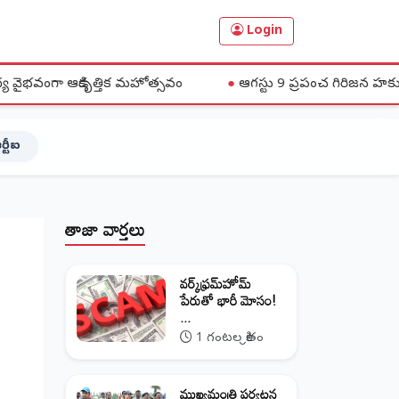
Login
ికృత్తిక మహోత్సవం
●
ఆగస్టు 9 ప్రపంచ గిరిజన హక్కుల దినోత్సవాన్
ర్టీఐ
తాజా వార్తలు
వర్క్‌ఫ్రమ్‌హోమ్‌
పేరుతో భారీ మోసం!
...
1 గంటల క్రితం
ముఖ్యమంత్రి పర్యటన