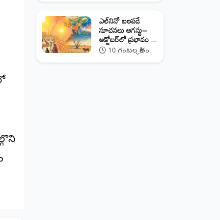
ఎల్‌నినో బలపడే
సూచనలు ఆగస్టు–
అక్టోబర్‌లో ప్రభావం ...
10 గంటల క్రితం
లో
గొని
ం