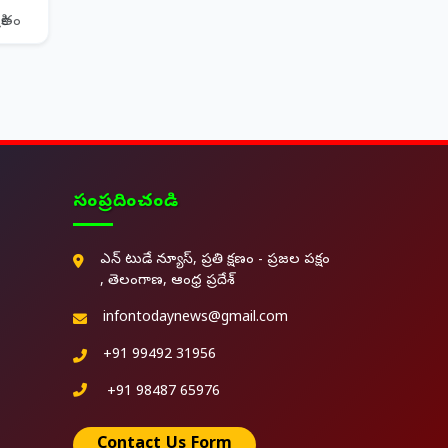
రితం
సంప్రదించండి
ఎన్ టుడే న్యూస్, ప్రతి క్షణం - ప్రజల పక్షం
, తెలంగాణ, ఆంధ్ర ప్రదేశ్
infontodaynews@gmail.com
+91 99492 31956
+91 98487 65976
Contact Us Form