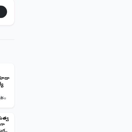
అ కూడా
యే
రితం
భుత్వ
గా
గ..