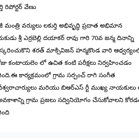
ర్తి రిపోర్టర్ వేణు
 మంత్రి వర్యులు పాలకుర్తి అభివృద్ధి ప్రదాత అభిమాన
ుడు శ్రీ ఎర్రబెల్లి దయాకర్ రావు గారి 70వ జన్మ దినాన్ని
స్కరించుకొని శరత్ మాక్సివిజన్ హన్మకొండ వారి ఆధ్వర్యం
జు కంటాయపాలెం లో ఉచిత కంటి పరీక్షలు నిర్వహించడం
ింది.ఈ కార్యక్రమంలో గ్రామ సర్పంచ్ రాగి సంగీత
శ్వరాచార్యులు మరియు బిఆర్ఎస్ పార్టీ ముఖ్య నాయకులు పాల్
వకాశాన్ని గ్రామ ప్రజలు సద్వినియోగం చేసుకోవాలని కోరడ
ింది