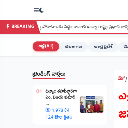
NTODAY
×
NEWS
BREAKING
క్య పోరాటాలకు సిద్ధం కావాలి: ఐద్వా రాష్ట్ర ప్రధాన కార్యదర్శి మల్లు లక్ష్మీ
హోమ్
(Home)
అన్నీ (All)
తెలంగాణ
ఆంధ్రప్రదేశ్
వ
LIVE
STREAMING
ట్రెండింగ్ వార్తలు
లైవ్
టీవీ
హోమ్
ఎ
(Live
​చిట్యాల తహసీల్దార్‌గా
TV)
01
ఎం. విజయ్ కుమార్
జన
...
లైవ్
రేడియో
1,978
(Live
124 రోజుల క్రితం
Radio)