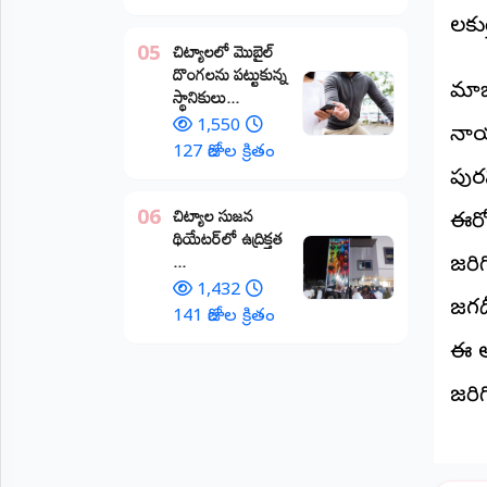
పాలకు
అంతర్జాతీయం
చిట్యాలలో మొబైల్
05
దొంగలను పట్టుకున్న
ఆర్టీఐ
మాజీ
స్థానికులు...
1,550
నాయక
రిపోర్టర్స్
127 రోజుల క్రితం
డెస్క్
పుర
(REPORTERS
DESK)
చిట్యాల సుజన
06
ఈరో
థియేటర్‌లో ఉద్రిక్తత
మా
...
రిపోర్టర్లు
జరిగ
1,432
జగదీ
రిపోర్టర్‌గా
141 రోజుల క్రితం
చేరండి
ఈ అ
లాగిన్
జరిగ
(Login)