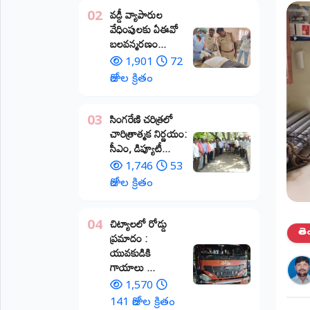
వడ్డీ వ్యాపారుల
02
ప్రాంతీయ
వేధింపులకు ఏఈవో
వార్తలు
బలవన్మరణం...
(STATE)
1,901
72
తెలంగాణ
రోజుల క్రితం
ఆంధ్రప్రదేశ్
​సింగరేణి చరిత్రలో
03
చారిత్రాత్మక నిర్ణయం:
ప్రధాన
సీఎం, డిప్యూటీ...
విభాగాలు
(MAIN)
1,746
53
రోజుల క్రితం
వినోదం
చిట్యాలలో రోడ్డు
04
భక్తి
తె
ప్రమాదం :
యువకుడికి
క్రీడలు
గాయాలు ​...
1,570
జాతీయం
141 రోజుల క్రితం