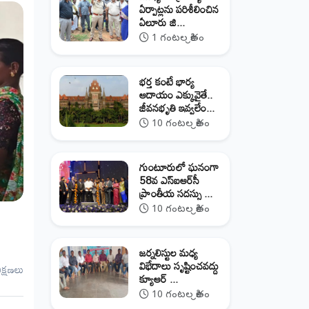
ఏర్పాట్లను పరిశీలించిన
ఏలూరు జి...
1 గంటల క్రితం
భర్త కంటే భార్య
ఆదాయం ఎక్కువైతే..
జీవనభృతి ఇవ్వలేం...
10 గంటల క్రితం
గుంటూరులో ఘనంగా
58వ ఎస్‌ఐఆర్‌సీ
ప్రాంతీయ సదస్సు ...
10 గంటల క్రితం
జర్నలిస్టుల మధ్య
విభేదాలు సృష్టించవద్దు
ీక్షణలు
క్యూఆర్‌ ...
10 గంటల క్రితం