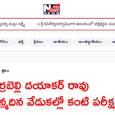
●
శ్రీ కపిలేశ్వరస్వామివారి ఆలయంలో భక్తిశ్రద్ధల మధ్య వైభవంగా ఆడ
ినోదం
భక్తి
క్రీడలు
జాతీయం
అంతర్జాతీయం
ఆ
వార్తలు
ర్రబెల్లి దయాకర్ రావు
్మదిన వేడుకల్లో కంటి పరీక్ష