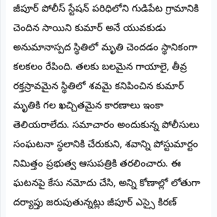
హాజీపూర్ పోలీస్ స్టేషన్ పరిధిలోని గుడిపేట గ్రామానికి
అంతర్జాతీయం
చెందిన సాయిని కుమార్ అనే యువకుడు
ఆర్టీఐ
అనుమానాస్పద స్థితిలో మృతి చెందడం స్థానికంగా
రిపోర్టర్స్
కలకలం రేపింది. తలకు బలమైన గాయాలై, తీవ్ర
డెస్క్
(REPORTERS
రక్తస్రావమైన స్థితిలో శవమై కనిపించిన కుమార్
DESK)
మృతికి గల ఖచ్చితమైన కారణాలు ఇంకా
మా
రిపోర్టర్లు
తెలియరాలేదు. సమాచారం అందుకున్న పోలీసులు
రిపోర్టర్‌గా
సంఘటనా స్థలానికి చేరుకుని, శవాన్ని పోస్టుమార్టం
చేరండి
నిమిత్తం ప్రభుత్వ ఆసుపత్రికి తరలించారు. ఈ
లాగిన్
ఘటనపై కేసు నమోదు చేసి, అన్ని కోణాల్లో లోతుగా
(Login)
దర్యాప్తు జరుపుతున్నట్లు హాజీపూర్ ఎస్సై కిరణ్