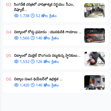
​సింగరేణి చరిత్రలో చారిత్రాత్మక నిర్ణయం: సీఎం,
03
డిప్యూటీ...
1,738
52 రోజుల క్రితం
చిట్యాలలో రోడ్డు ప్రమాదం : యువకుడికి గాయాలు ​...
04
1,566
140 రోజుల క్రితం
చిట్యాలలో మొబైల్ దొంగలను పట్టుకున్న స్థానికులు...
05
1,532
126 రోజుల క్రితం
చిట్యాల సుజన థియేటర్‌లో ఉద్రిక్తత ...
06
1,420
140 రోజుల క్రితం