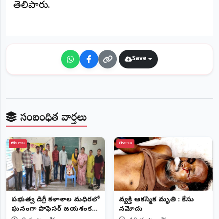
తెలిపారు.
©
2026
NTODAY
NEWS
ప్రతి
క్షణం
Save
-
ప్రజల
పక్షం
సంబంధిత వార్తలు
తెలంగాణ
తెలంగాణ
ప్రభుత్వ డిగ్రీ కళాశాల మధిరలో
వ్యక్తి ఆకస్మిక మృతి : కేసు
ఘనంగా ప్రొఫెసర్ జయశంకర్
నమోదు
జయంతి వేడుకలు