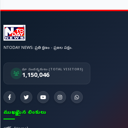
NTODAY NEWS: ప్రతి క్షణం - ప్రజల పక్షం.
మా సందర్శకులు (TOTAL VISITORS)
1,150,046
ముఖ్యమైన లింకులు