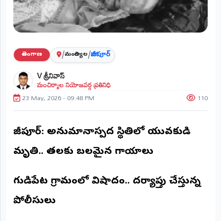
ప్రాంతీయ
వార్తలు
(STATE)
తెలంగాణ
/
/
హాజీపూర్
తెలంగాణ
మంచిర్యాల
V శ్రీనివాస్
ఆంధ్రప్రదేశ్
మంచిర్యాల నియోజవర్గ ప్రతినిధి
23 May, 2026 - 09:48 PM
110
ప్రధాన
విభాగాలు
(MAIN)
హాజీపూర్: అనుమానాస్పద స్థితిలో యువకుడి
వినోదం
మృతి.. తలకు బలమైన గాయాలు
భక్తి
గుడిపేట గ్రామంలో విషాదం.. దర్యాప్తు చేస్తున్న
క్రీడలు
పోలీసులు
జాతీయం