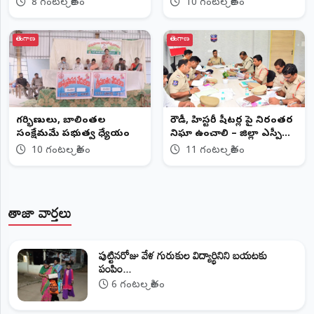
8 గంటల క్రితం
10 గంటల క్రితం
తెలంగాణ
తెలంగాణ
గర్భిణులు, బాలింతల
రౌడీ, హిస్టరీ షీటర్ల పై నిరంతర
సంక్షేమమే ప్రభుత్వ ధ్యేయం
నిఘా ఉంచాలి – జిల్లా ఎస్పీ
అశోక్ కుమార్, ఐపీఎస్....
10 గంటల క్రితం
11 గంటల క్రితం
తాజా వార్తలు
పుట్టినరోజు వేళ గురుకుల విద్యార్థినిని బయటకు
పంపిం...
6 గంటల క్రితం