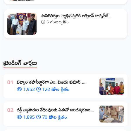
ఊపిరితిత్తుల వ్యాధిగ్రస్తుడికి ఆక్సిజన్ కాన్సన్‌ట్...
6 గంటల క్రితం
ట్రెండింగ్ వార్తలు
​చిట్యాల తహసీల్దార్‌గా ఎం. విజయ్ కుమార్ ...
01
1,952
122 రోజుల క్రితం
వడ్డీ వ్యాపారుల వేధింపులకు ఏఈవో బలవన్మరణం...
02
1,895
70 రోజుల క్రితం