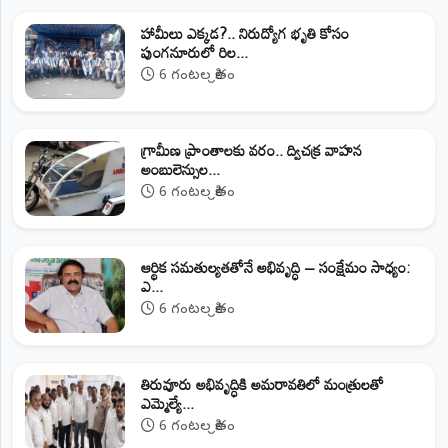
హామీలు ఎక్కడ?.. నిరుద్యోగ భృతి కోసం
పుంగనూరులో రిల...
6 గంటల క్రితం
గ్రామీణ ప్రాంతాలకు వరం.. ద్విచక్ర వాహన
అంబులెన్సుల...
6 గంటల క్రితం
ఆర్థిక సమతుల్యతతోనే అభివృద్ధి – సంక్షేమం సాధ్యం:
ఎ...
6 గంటల క్రితం
తిరువూరు అభివృద్ధికి అమరావతిలో మంత్రులతో
ఎమ్మెల్యే...
6 గంటల క్రితం