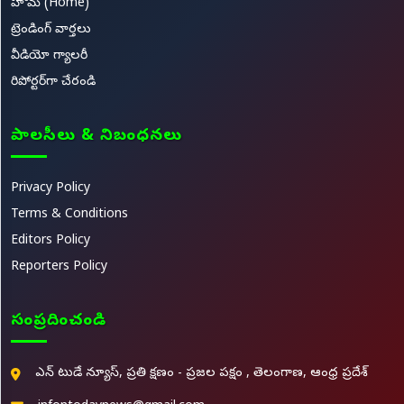
హోమ్ (Home)
ట్రెండింగ్ వార్తలు
వీడియో గ్యాలరీ
రిపోర్టర్‌గా చేరండి
పాలసీలు & నిబంధనలు
Privacy Policy
Terms & Conditions
Editors Policy
Reporters Policy
సంప్రదించండి
ఎన్ టుడే న్యూస్, ప్రతి క్షణం - ప్రజల పక్షం , తెలంగాణ, ఆంధ్ర ప్రదేశ్