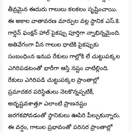
అంతర్జాతీయం
తీవ్రమైన ఈదురు గాలులు కలకలం సృష్టించాయి.
ఈ అకాల వాతావరణ మార్పుల వల్ల స్థానిక ఎస్.కె.
ఆర్టీఐ
గార్డెన్ ఫంక్షన్ హాల్ పైకప్పు పూర్తిగా చిన్నాభిన్నమైంది.
రిపోర్టర్స్
అతివేగంగా వీచిన గాలుల ధాటికి పైకప్పుకు
డెస్క్
(REPORTERS
DESK)
సంబంధించిన ఇనుప రేకులు గాల్లోకి లేచి చుట్టుపక్కల
మా
ఎగిరిపడటంతో భారీగా ఆస్తి నష్టం వాటిల్లింది.
రిపోర్టర్లు
రేకులు ఎగిరిపడి చుట్టుపక్కల ప్రాంతాల్లో
రిపోర్టర్‌గా
చేరండి
ప్రమాదకర పరిస్థితులు నెలకొన్నప్పటికీ,
అదృష్టవశాత్తూ ఎలాంటి ప్రాణనష్టం
లాగిన్
(Login)
జరగకపోవడంతో స్థానికులు ఊపిరి పీల్చుకున్నారు.
ఈ వర్షం, గాలుల ప్రభావంతో పరిసర ప్రాంతాల్లో