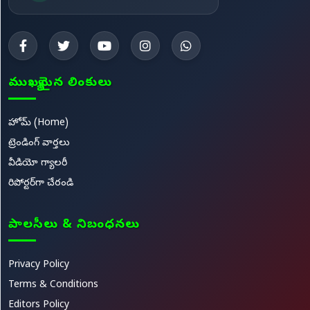
ముఖ్యమైన లింకులు
హోమ్ (Home)
ట్రెండింగ్ వార్తలు
వీడియో గ్యాలరీ
రిపోర్టర్‌గా చేరండి
పాలసీలు & నిబంధనలు
Privacy Policy
Terms & Conditions
Editors Policy