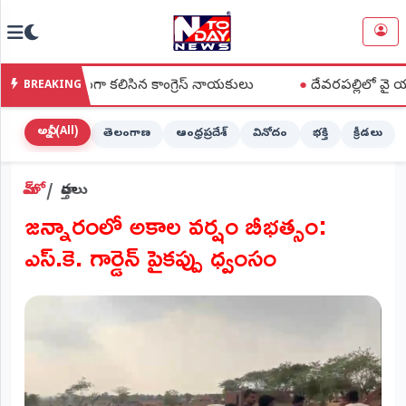
NTODAY
×
NEWS
వకంగా కలిసిన కాంగ్రెస్ నాయకులు
●
దేవరపల్లిలో వై యస్ జగన్ పొగాక
BREAKING
హోమ్
(Home)
అన్నీ (All)
తెలంగాణ
ఆంధ్రప్రదేశ్
వినోదం
భక్తి
క్రీడలు
LIVE
హోమ్
వార్తలు
STREAMING
​జన్నారంలో అకాల వర్షం బీభత్సం:
లైవ్
ఎస్.కె. గార్డెన్ పైకప్పు ధ్వంసం
టీవీ
(Live
TV)
లైవ్
రేడియో
(Live
Radio)