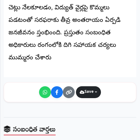
©
చెట్లు నేలకూలడం, విద్యుత్ వైర్లపై కొమ్మలు
2026
NTODAY
పడటంతో సరఫరాకు తీవ్ర అంతరాయం ఏర్పడి
NEWS
ప్రతి
జనజీవనం స్తంభించింది. ప్రస్తుతం సంబంధిత
క్షణం
-
ప్రజల
అధికారులు రంగంలోకి దిగి సహాయక చర్యలు
పక్షం
ముమ్మరం చేశారు
Save
సంబంధిత వార్తలు