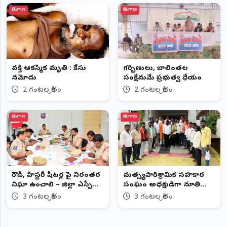
తెలంగాణ
తెలంగాణ
వ్యక్తి ఆకస్మిక మృతి : కేసు
గర్భిణులు, బాలింతల
నమోదు
సంక్షేమమే ప్రభుత్వ ధ్యేయం
2 గంటల క్రితం
2 గంటల క్రితం
తెలంగాణ
తెలంగాణ
రౌడీ, హిస్టరీ షీటర్ల పై నిరంతర
మత్స్యపారిశ్రామిక సహకార
నిఘా ఉంచాలి – జిల్లా ఎస్పీ
సంఘం అధ్యక్షుడిగా నూతి
అశోక్ కుమార్, ఐపీఎస్....
వెంకటేశం
3 గంటల క్రితం
3 గంటల క్రితం