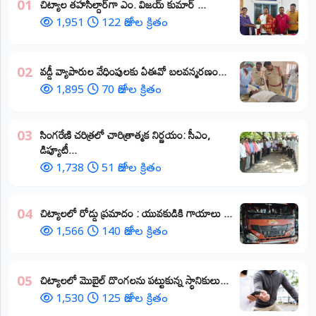
​చిట్యాల తహసీల్దార్‌గా ఎం. విజయ్ కుమార్ ...
01
1,951
122 రోజుల క్రితం
వడ్డీ వ్యాపారుల వేధింపులకు ఏఈవో బలవన్మరణం...
02
1,895
70 రోజుల క్రితం
​సింగరేణి చరిత్రలో చారిత్రాత్మక నిర్ణయం: సీఎం,
03
డిప్యూటీ...
1,738
51 రోజుల క్రితం
చిట్యాలలో రోడ్డు ప్రమాదం : యువకుడికి గాయాలు ​...
04
1,566
140 రోజుల క్రితం
చిట్యాలలో మొబైల్ దొంగలను పట్టుకున్న స్థానికులు...
05
1,530
125 రోజుల క్రితం