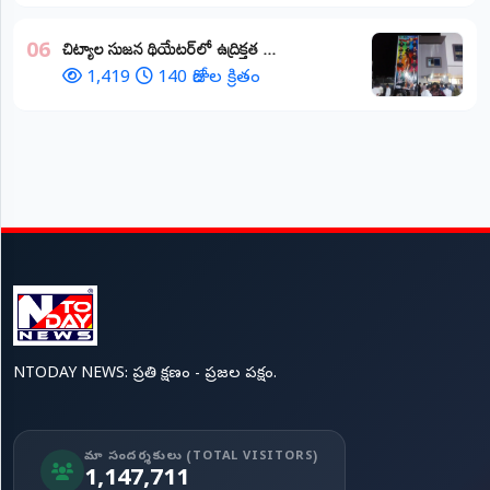
చిట్యాల సుజన థియేటర్‌లో ఉద్రిక్తత ...
06
1,419
140 రోజుల క్రితం
NTODAY NEWS: ప్రతి క్షణం - ప్రజల పక్షం.
మా సందర్శకులు (TOTAL VISITORS)
1,147,711