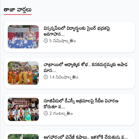
తాజా వార్తలు
విస్సన్నపేటలో విద్యార్థులకు సైబర్ భద్రతపై
అవగాహన...
5 నిమిషాల క్రితం
చాట్రాయిలో ఆధ్యాత్మిక శోభ.. కనకదుర్గమ్మకు ఆషాఢ
మాస...
14 నిమిషాల క్రితం
నూజివీడులో డీఎస్సీ అక్రమాలపై సీబీఐ విచారణ
కోరుతూ వ...
2 గంటల క్రితం
అగ్రహారంలో డ్రైనేజీ కష్టాలు.. ఇళ్లలోకి చేరుతున్న వ...