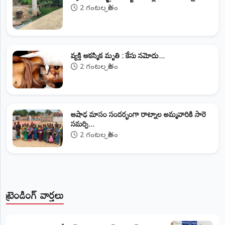
2 గంటల క్రితం
వ్యక్తి ఆకస్మిక మృతి : కేసు నమోదు...
2 గంటల క్రితం
ఆషాఢ మాసం సందర్భంగా రాట్నాల అమ్మవారికి సారె
సమర్పి...
2 గంటల క్రితం
ట్రెండింగ్ వార్తలు