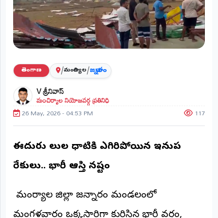
ప్రాంతీయ
వార్తలు
(STATE)
తెలంగాణ
/
/
జన్నారం
తెలంగాణ
మంచిర్యాల
ఆంధ్రప్రదేశ్
V శ్రీనివాస్
మంచిర్యాల నియోజవర్గ ప్రతినిధి
ప్రధాన
విభాగాలు
26 May, 2026 - 04:53 PM
117
(MAIN)
వినోదం
ఈదురు గాలుల ధాటికి ఎగిరిపోయిన ఇనుప
భక్తి
రేకులు.. భారీగా ఆస్తి నష్టం
క్రీడలు
​ మంచిర్యాల జిల్లా జన్నారం మండలంలో
జాతీయం
మంగళవారం ఒక్కసారిగా కురిసిన భారీ వర్షం,