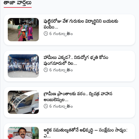
తాజా వార్తలు
పుట్టినరోజు వేళ గురుకుల విద్యార్థినిని బయటకు
పంపిం...
6 గంటల క్రితం
హామీలు ఎక్కడ?.. నిరుద్యోగ భృతి కోసం
పుంగనూరులో రిల...
6 గంటల క్రితం
గ్రామీణ ప్రాంతాలకు వరం.. ద్విచక్ర వాహన
అంబులెన్సుల...
6 గంటల క్రితం
ఆర్థిక సమతుల్యతతోనే అభివృద్ధి – సంక్షేమం సాధ్యం:
ఎ...