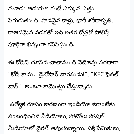
మూడు అడుగుల కంటే ఎక్కువ ఎత్తు
అంతర్జాతీయం
పెరుగుతుంది. పొడవైన కాళ్లు, భారీ శరీరాకృతి,
ఆర్టీఐ
రాజసమైన నడకతో ఇది ఇతర కోళ్లతో పోలిస్తే
రిపోర్టర్స్
పూర్తిగా భిన్నంగా కనిపిస్తుంది.
డెస్క్
(REPORTERS
DESK)
ఈ కోడిని చూసిన చాలామంది నెటిజన్లు సరదాగా
మా
రిపోర్టర్లు
"కోడి కాదు... డైనోసార్ వారసుడు!", "KFC ఫైనల్
బాస్!" అంటూ కామెంట్లు చేస్తున్నారు.
రిపోర్టర్‌గా
చేరండి
ప్రత్యేక రూపం కారణంగా ఇండియో జిగాంటేకు
లాగిన్
(Login)
సంబంధించిన వీడియోలు, ఫోటోలు సోషల్
మీడియాలో వైరల్ అవుతున్నాయి. పక్షి ప్రేమికులు,