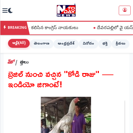
NTODAY
×
NEWS
కంగా కలిసిన కాంగ్రెస్ నాయకులు
●
దేవరపల్లిలో వై యస్ జగన్ పొగాకు 
BREAKING
హోమ్
(Home)
అన్నీ (All)
తెలంగాణ
ఆంధ్రప్రదేశ్
వినోదం
భక్తి
క్రీడలు
LIVE
హోమ్
వార్తలు
STREAMING
బ్రెజిల్ నుంచి వచ్చిన "కోడి రాజు" —
లైవ్
ఇండియో జిగాంటే!
టీవీ
(Live
TV)
లైవ్
రేడియో
(Live
Radio)