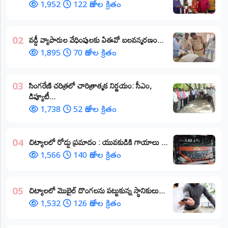
1,952
122 రోజుల క్రితం
వడ్డీ వ్యాపారుల వేధింపులకు ఏఈవో బలవన్మరణం...
02
1,895
70 రోజుల క్రితం
​సింగరేణి చరిత్రలో చారిత్రాత్మక నిర్ణయం: సీఎం,
03
డిప్యూటీ...
1,738
52 రోజుల క్రితం
చిట్యాలలో రోడ్డు ప్రమాదం : యువకుడికి గాయాలు ​...
04
1,566
140 రోజుల క్రితం
చిట్యాలలో మొబైల్ దొంగలను పట్టుకున్న స్థానికులు...
05
1,532
126 రోజుల క్రితం