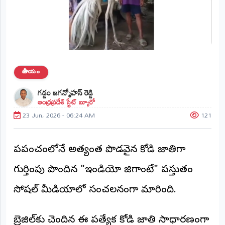
ప్రాంతీయ
వార్తలు
(STATE)
తెలంగాణ
జాతీయం
ఆంధ్రప్రదేశ్
గడ్డం జగన్మోహన్ రెడ్డి
ఆంధ్రప్రదేశ్ స్టేట్ బ్యూరో
ప్రధాన
విభాగాలు
23 Jun, 2026 - 06:24 AM
121
(MAIN)
వినోదం
ప్రపంచంలోనే అత్యంత పొడవైన కోడి జాతిగా
భక్తి
గుర్తింపు పొందిన "ఇండియో జిగాంటే" ప్రస్తుతం
సోషల్ మీడియాలో సంచలనంగా మారింది.
క్రీడలు
జాతీయం
బ్రెజిల్‌కు చెందిన ఈ ప్రత్యేక కోడి జాతి సాధారణంగా