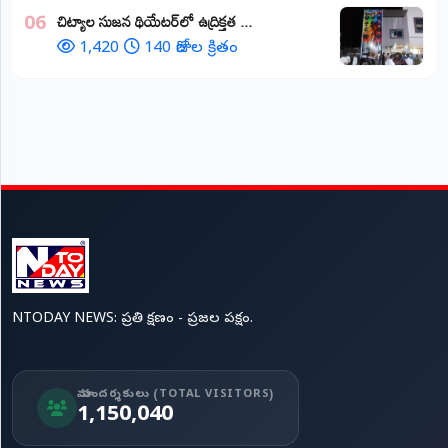
చిట్యాల సుజన థియేటర్‌లో ఉద్రిక్తత ...
06
1,420
140 రోజుల క్రితం
NTODAY NEWS: ప్రతి క్షణం - ప్రజల పక్షం.
మా సందర్శకులు (TOTAL VISITORS)
1,150,040