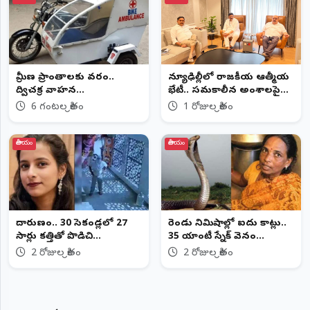
గ్రామీణ ప్రాంతాలకు వరం..
న్యూఢిల్లీలో రాజకీయ ఆత్మీయ
ద్విచక్ర వాహన
భేటీ.. సమకాలీన అంశాలపై
అంబులెన్సులకు కేంద్రం గ్రీన్
చర్చ
6 గంటల క్రితం
1 రోజుల క్రితం
సిగ్నల్ దిశగా అడుగులు
జాతీయం
జాతీయం
దారుణం.. 30 సెకండ్లలో 27
రెండు నిమిషాల్లో ఐదు కాట్లు..
సార్లు కత్తితో పొడిచి
35 యాంటీ స్నేక్ వెనం
ఉపాధ్యాయురాలి హత్య
ఇంజెక్షన్లతో మహిళకు
2 రోజుల క్రితం
2 రోజుల క్రితం
ప్రాణాపాయం తప్పింది