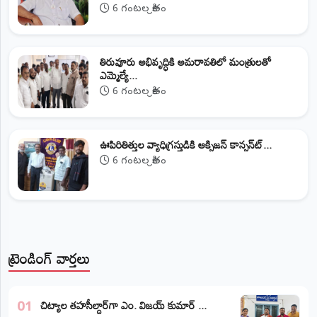
6 గంటల క్రితం
తిరువూరు అభివృద్ధికి అమరావతిలో మంత్రులతో
ఎమ్మెల్యే...
6 గంటల క్రితం
ఊపిరితిత్తుల వ్యాధిగ్రస్తుడికి ఆక్సిజన్ కాన్సన్‌ట్...
6 గంటల క్రితం
ట్రెండింగ్ వార్తలు
​చిట్యాల తహసీల్దార్‌గా ఎం. విజయ్ కుమార్ ...
01