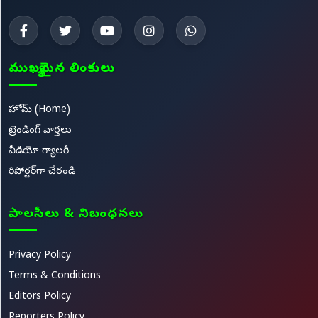
ముఖ్యమైన లింకులు
హోమ్ (Home)
ట్రెండింగ్ వార్తలు
వీడియో గ్యాలరీ
రిపోర్టర్‌గా చేరండి
పాలసీలు & నిబంధనలు
Privacy Policy
Terms & Conditions
Editors Policy
Reporters Policy