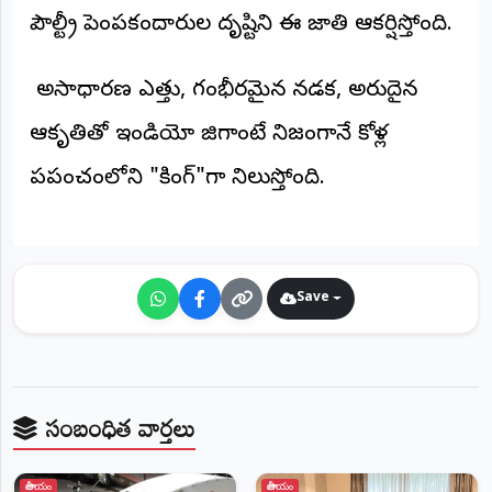
©
పౌల్ట్రీ పెంపకందారుల దృష్టిని ఈ జాతి ఆకర్షిస్తోంది.
2026
NTODAY
NEWS
అసాధారణ ఎత్తు, గంభీరమైన నడక, అరుదైన
ప్రతి
క్షణం
ఆకృతితో ఇండియో జిగాంటే నిజంగానే కోళ్ల
-
ప్రజల
పక్షం
ప్రపంచంలోని "కింగ్"గా నిలుస్తోంది.
Save
సంబంధిత వార్తలు
జాతీయం
జాతీయం