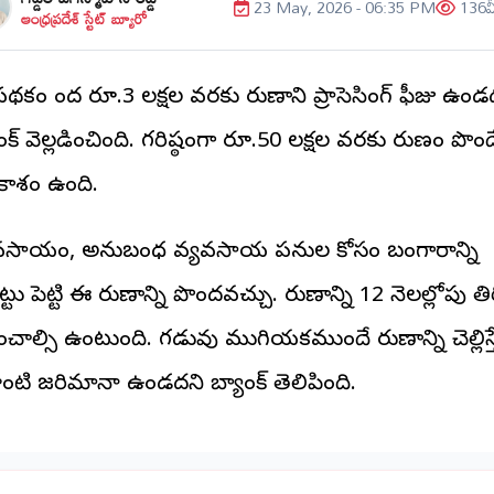
23 May, 2026 - 06:35 PM
136
వ
ఆంధ్రప్రదేశ్ స్టేట్ బ్యూరో
కం కింద రూ.3 లక్షల వరకు రుణానికి ప్రాసెసింగ్ ఫీజు ఉండ
ంక్ వెల్లడించింది. గరిష్ఠంగా రూ.50 లక్షల వరకు రుణం పొంద
ాశం ఉంది.
వసాయం, అనుబంధ వ్యవసాయ పనుల కోసం బంగారాన్ని
్టు పెట్టి ఈ రుణాన్ని పొందవచ్చు. రుణాన్ని 12 నెలల్లోపు తిర
లించాల్సి ఉంటుంది. గడువు ముగియకముందే రుణాన్ని చెల్లిస్త
ంటి జరిమానా ఉండదని బ్యాంక్ తెలిపింది.