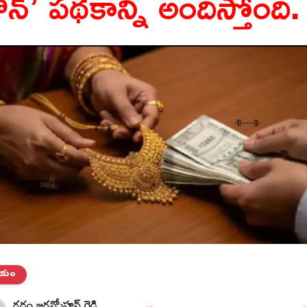
ోన్’ పథకాన్ని అందిస్తోంది.
తీయం
గడ్డం జగన్మోహన్ రెడ్డి