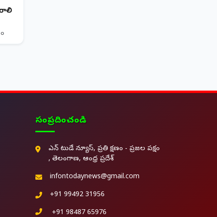
ాలి
తం
సంప్రదించండి
ఎన్ టుడే న్యూస్, ప్రతి క్షణం - ప్రజల పక్షం
, తెలంగాణ, ఆంధ్ర ప్రదేశ్
infontodaynews@gmail.com
+91 99492 31956
+91 98487 65976