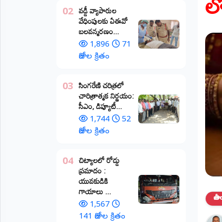
ల
వడ్డీ వ్యాపారుల
02
ప్రాంతీయ
వేధింపులకు ఏఈవో
వార్తలు
బలవన్మరణం...
(STATE)
1,896
71
తెలంగాణ
రోజుల క్రితం
ఆంధ్రప్రదేశ్
​సింగరేణి చరిత్రలో
03
చారిత్రాత్మక నిర్ణయం:
ప్రధాన
సీఎం, డిప్యూటీ...
విభాగాలు
(MAIN)
1,744
52
రోజుల క్రితం
వినోదం
చిట్యాలలో రోడ్డు
04
భక్తి
ప్రమాదం :
యువకుడికి
క్రీడలు
గాయాలు ​...
జా
1,567
జాతీయం
141 రోజుల క్రితం