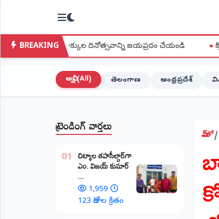
NTODAY
×
NEWS
BREAKING
రిజన హక్కుల దినోత్సవాన్ని జయప్రదం చేయండి
●
క్విట్ ఇండియా ఉద్
హోమ్
(Home)
అన్నీ (All)
తెలంగాణ
ఆంధ్రప్రదేశ్
వ
LIVE
STREAMING
ట్రెండింగ్ వార్తలు
లైవ్
టీవీ
హోమ్
బ
(Live
​చిట్యాల తహసీల్దార్‌గా
TV)
01
ఎం. విజయ్ కుమార్
కో
...
లైవ్
రేడియో
1,959
(Live
123 రోజుల క్రితం
Radio)