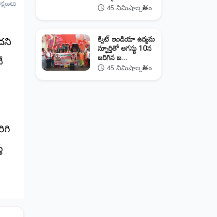
ీక్షణలు
45 నిమిషాల క్రితం
క్విట్ ఇండియా ఉద్యమ
దని
స్ఫూర్తితో ఆగస్టు 10న
జరిగిన జ...
ే
45 నిమిషాల క్రితం
ిగి
ే