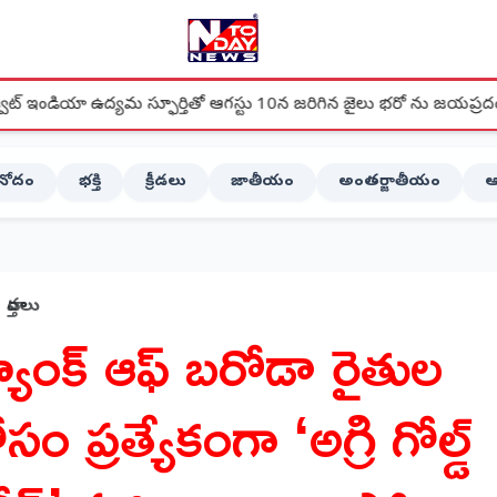
యమ స్ఫూర్తితో ఆగస్టు 10న జరిగిన జైలు భరో ను జయప్రదం చేద్దాం - citu
ినోదం
భక్తి
క్రీడలు
జాతీయం
అంతర్జాతీయం
ఆ
వార్తలు
్యాంక్ ఆఫ్ బరోడా రైతుల
సం ప్రత్యేకంగా ‘అగ్రి గోల్డ్