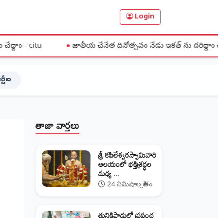
Login
●
జాతీయ చేనేత దినోత్సవం నేడు ఇకత్ ను దరిద్దాం చేనేతను ఆదరిద్ద
ర్టీఐ
తాజా వార్తలు
శ్రీ కపిలేశ్వరస్వామివారి
ఆలయంలో భక్తిశ్రద్ధల
మధ్య ...
24 నిమిషాల క్రితం
తునికిపాడులో ప్రపంచ