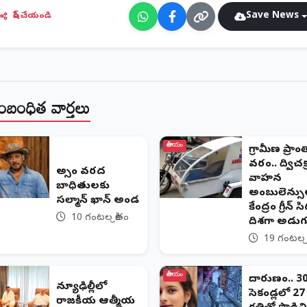
Save News
షేర్ చేయండి
ంబంధిత వార్తలు
జాతీయం
గ్రామీణ ప్రా
వరం.. ద్విచక్
అస్సాం వరద
వాహన
బాధితులకు
అంబులెన్సు
సల్మాన్ ఖాన్ అండ
కేంద్రం గ్రీన్ సి
10 గంటల క్రితం
దిశగా అడుగ
19 గంటల క్
జాతీయం
దారుణం.. 3
న్యూఢిల్లీలో
సెకండ్లలో 27 సా
రాజకీయ ఆత్మీయ