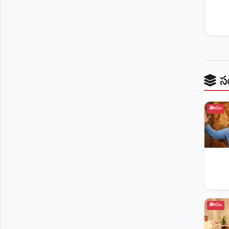
©
2026
NTODAY
NEWS
ప్రతి
క్షణం
-
ప్రజల
స
పక్షం
జాతీయం
జాతీయం