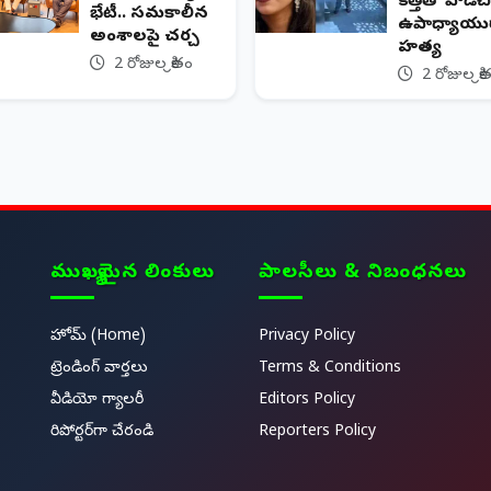
కత్తితో పొడిచి
భేటీ.. సమకాలీన
ఉపాధ్యాయుర
అంశాలపై చర్చ
హత్య
2 రోజుల క్రితం
2 రోజుల క్రి
ముఖ్యమైన లింకులు
పాలసీలు & నిబంధనలు
హోమ్ (Home)
Privacy Policy
ట్రెండింగ్ వార్తలు
Terms & Conditions
వీడియో గ్యాలరీ
Editors Policy
రిపోర్టర్‌గా చేరండి
Reporters Policy