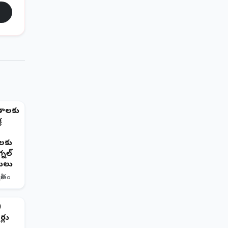
ంతాలకు
ర
లకు
గ్నల్
ులు
రితం
0
ర్లు