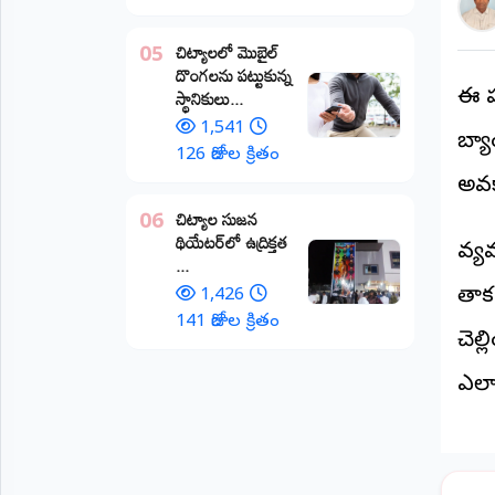
అంతర్జాతీయం
చిట్యాలలో మొబైల్
05
దొంగలను పట్టుకున్న
ఆర్టీఐ
స్థానికులు...
ఈ పథ
1,541
బ్యా
రిపోర్టర్స్
126 రోజుల క్రితం
డెస్క్
అవక
(REPORTERS
DESK)
చిట్యాల సుజన
06
థియేటర్‌లో ఉద్రిక్తత
మా
వ్య
...
రిపోర్టర్లు
తాకట
1,426
రిపోర్టర్‌గా
141 రోజుల క్రితం
చెల్
చేరండి
ఎలా
లాగిన్
(Login)