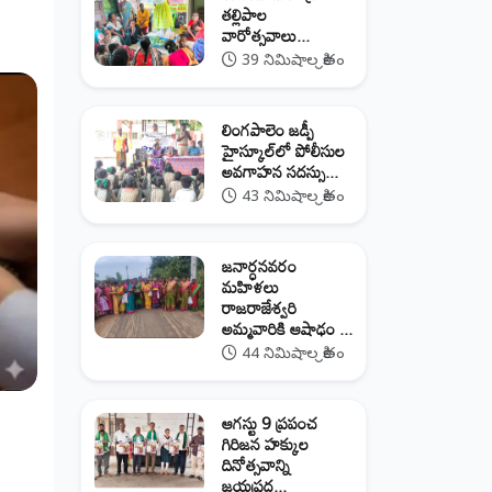
తల్లిపాల
వారోత్సవాలు...
39 నిమిషాల క్రితం
లింగపాలెం జడ్పీ
హైస్కూల్‌లో పోలీసుల
అవగాహన సదస్సు...
43 నిమిషాల క్రితం
జనార్ధనవరం
మహిళలు
రాజరాజేశ్వరి
అమ్మవారికి ఆషాఢం ...
44 నిమిషాల క్రితం
ఆగస్టు 9 ప్రపంచ
గిరిజన హక్కుల
దినోత్సవాన్ని
జయప్రద...