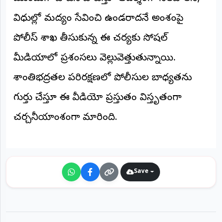
©
2026
విధుల్లో మద్యం సేవించి ఉండరాదనే అంశంపై
NTODAY
పోలీస్ శాఖ తీసుకున్న ఈ చర్యకు సోషల్
NEWS
ప్రతి
క్షణం
మీడియాలో ప్రశంసలు వెల్లువెత్తుతున్నాయి.
-
ప్రజల
శాంతిభద్రతల పరిరక్షణలో పోలీసుల బాధ్యతను
పక్షం
గుర్తు చేస్తూ ఈ వీడియో ప్రస్తుతం విస్తృతంగా
చర్చనీయాంశంగా మారింది.
Save