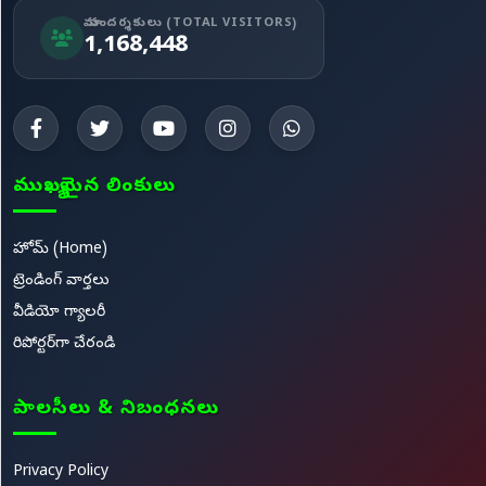
మా సందర్శకులు (TOTAL VISITORS)
1,168,448
ముఖ్యమైన లింకులు
హోమ్ (Home)
ట్రెండింగ్ వార్తలు
వీడియో గ్యాలరీ
రిపోర్టర్‌గా చేరండి
పాలసీలు & నిబంధనలు
Privacy Policy