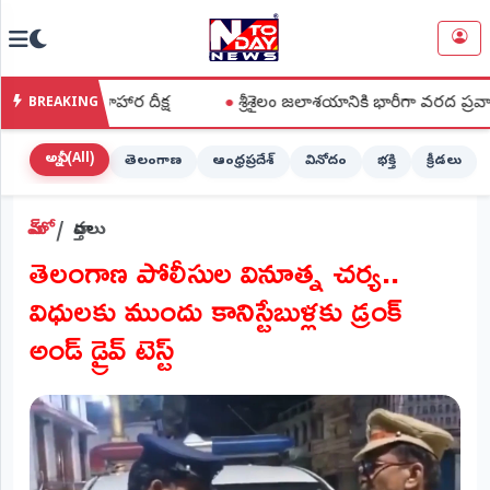
NTODAY
×
NEWS
 నిరాహార దీక్ష
●
శ్రీశైలం జలాశయానికి భారీగా వరద ప్రవాహం
BREAKING
హోమ్
(Home)
అన్నీ (All)
తెలంగాణ
ఆంధ్రప్రదేశ్
వినోదం
భక్తి
క్రీడలు
LIVE
హోమ్
వార్తలు
STREAMING
తెలంగాణ పోలీసుల వినూత్న చర్య..
లైవ్
విధులకు ముందు కానిస్టేబుళ్లకు డ్రంక్
టీవీ
(Live
అండ్ డ్రైవ్ టెస్ట్
TV)
లైవ్
రేడియో
(Live
Radio)