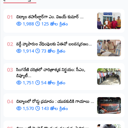
​చిట్యాల తహసీల్దార్‌గా ఎం. విజయ్ కుమార్ ...
01
1,988
125 రోజుల క్రితం
వడ్డీ వ్యాపారుల వేధింపులకు ఏఈవో బలవన్మరణం...
02
1,914
73 రోజుల క్రితం
​సింగరేణి చరిత్రలో చారిత్రాత్మక నిర్ణయం: సీఎం,
03
డిప్యూటీ...
1,751
54 రోజుల క్రితం
చిట్యాలలో రోడ్డు ప్రమాదం : యువకుడికి గాయాలు ​...
04
1,570
143 రోజుల క్రితం