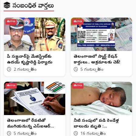
సంబంధిత వార్తలు
తెలంగాణ
తెలంగాణ
సీపీ సజ్జనార్‌పై మేజిస్ట్రేట్‌కు
తెలంగాణలో స్మార్ట్ రేషన్
ఉదయ్ కృష్ణారెడ్డి ఫిర్యాదు
కార్డులు.. అక్రమాలకు చెక్!
2 గంటల క్రితం
5 గంటల క్రితం
తెలంగాణ
తెలంగాణ
తెలంగాణలో రేపటితో
నీటి సంపులో పడి రెండేళ్ల
ముగియనున్న ఎస్‌ఐఆర్
బాలుడు మృతి :
గడువు
చెరువుగట్టులో విషాదం
5 గంటల క్రితం
16 గంటల క్రితం