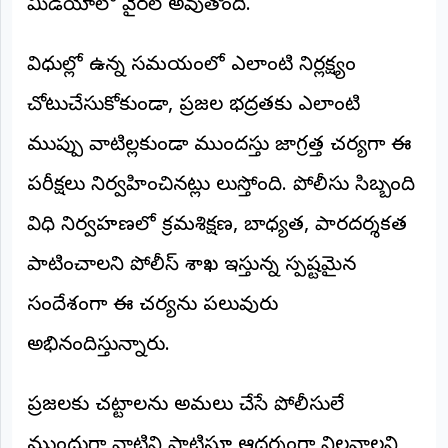
మీడియాలో వైరల్ అవుతోంది.
అంతర్జాతీయం
విధుల్లో ఉన్న సమయంలో ఎలాంటి నిర్లక్ష్యం
ఆర్టీఐ
చోటుచేసుకోకుండా, ప్రజల భద్రతకు ఎలాంటి
రిపోర్టర్స్
ముప్పు వాటిల్లకుండా ముందస్తు జాగ్రత్త చర్యగా ఈ
డెస్క్
(REPORTERS
పరీక్షలు నిర్వహించినట్లు తెలుస్తోంది. పోలీసు సిబ్బంది
DESK)
మా
విధి నిర్వహణలో క్రమశిక్షణ, బాధ్యత, పారదర్శకత
రిపోర్టర్లు
పాటించాలని పోలీస్ శాఖ ఇస్తున్న స్పష్టమైన
రిపోర్టర్‌గా
సందేశంగా ఈ చర్యను పలువురు
చేరండి
అభినందిస్తున్నారు.
లాగిన్
(Login)
ప్రజలకు చట్టాలను అమలు చేసే పోలీసులే
ముందుగా వాటిని పాటిస్తూ ఆదర్శంగా నిలవాలని,