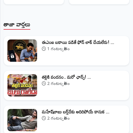
తాజా వార్తలు
ఈఎంఐ బకాయి పడితే ఫోన్‌ లాక్‌ చేయలేరు! ...
1 గంటల క్రితం
తల్లికి వందనం.. మరో ఛాన్స్! ...
2 గంటల క్రితం
మహేష్‌బాబు బర్త్‌డేకు అదిరిపోయే కానుక ...
2 గంటల క్రితం