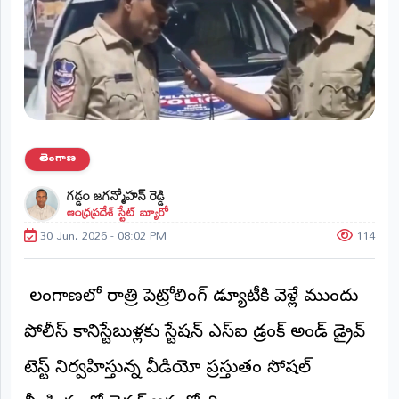
ప్రాంతీయ
వార్తలు
(STATE)
తెలంగాణ
ఆంధ్రప్రదేశ్
తెలంగాణ
ప్రధాన
గడ్డం జగన్మోహన్ రెడ్డి
విభాగాలు
ఆంధ్రప్రదేశ్ స్టేట్ బ్యూరో
(MAIN)
30 Jun, 2026 - 08:02 PM
114
వినోదం
భక్తి
తెలంగాణలో రాత్రి పెట్రోలింగ్ డ్యూటీకి వెళ్లే ముందు
పోలీస్ కానిస్టేబుళ్లకు స్టేషన్ ఎస్ఐ డ్రంక్ అండ్ డ్రైవ్
క్రీడలు
టెస్ట్ నిర్వహిస్తున్న వీడియో ప్రస్తుతం సోషల్
జాతీయం