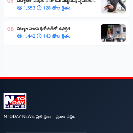
చిట్యాలలో మొబైల్ దొంగలను పట్టుకున్న స్థానికులు...
05
1,553
128 రోజుల క్రితం
చిట్యాల సుజన థియేటర్‌లో ఉద్రిక్తత ...
06
1,442
143 రోజుల క్రితం
NTODAY NEWS: ప్రతి క్షణం - ప్రజల పక్షం.