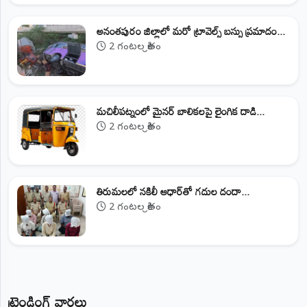
అనంతపురం జిల్లాలో మరో ట్రావెల్స్‌ బస్సు ప్రమాదం...
2 గంటల క్రితం
మచిలీపట్నంలో మైనర్ బాలికలపై లైంగిక దాడి...
2 గంటల క్రితం
తిరుమలలో నకిలీ ఆధార్‌తో గదుల దందా...
2 గంటల క్రితం
ట్రెండింగ్ వార్తలు