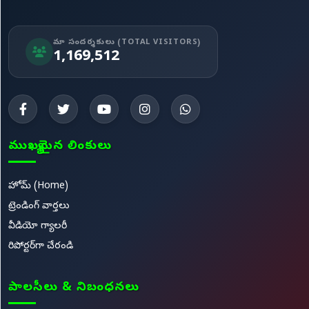
మా సందర్శకులు (TOTAL VISITORS)
1,169,512
ముఖ్యమైన లింకులు
హోమ్ (Home)
ట్రెండింగ్ వార్తలు
వీడియో గ్యాలరీ
రిపోర్టర్‌గా చేరండి
పాలసీలు & నిబంధనలు