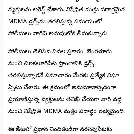
అంతర్జాతీయం
వ్యక్తులను అరెస్ట్ చేశారు. నిషేధిత మత్తు పదార్థమైన
MDMA డ్రగ్స్‌ను తరలిస్తున్న సమయంలో
ఆర్టీఐ
పోలీసులు వారిని అదుపులోకి తీసుకున్నారు.
రిపోర్టర్స్
డెస్క్
(REPORTERS
పోలీసులు తెలిపిన వివరాల ప్రకారం, బెంగళూరు
DESK)
నుంచి చిలకలూరిపేట ప్రాంతానికి డ్రగ్స్
మా
రిపోర్టర్లు
తరలిస్తున్నారనే సమాచారం మేరకు ప్రత్యేక నిఘా
రిపోర్టర్‌గా
ఏర్పాటు చేశారు. ఈ క్రమంలో అనుమానాస్పదంగా
చేరండి
ప్రయాణిస్తున్న వ్యక్తులను తనిఖీ చేయగా వారి వద్ద
లాగిన్
నుంచి నిషేధిత MDMA మత్తు పదార్థం లభ్యమైంది.
(Login)
ఈ కేసులో ప్రధాన నిందితుడిగా నరసరావుపేటకు