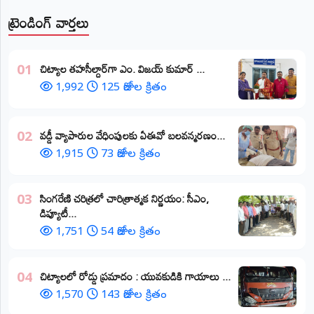
ట్రెండింగ్ వార్తలు
​చిట్యాల తహసీల్దార్‌గా ఎం. విజయ్ కుమార్ ...
01
1,992
125 రోజుల క్రితం
వడ్డీ వ్యాపారుల వేధింపులకు ఏఈవో బలవన్మరణం...
02
1,915
73 రోజుల క్రితం
​సింగరేణి చరిత్రలో చారిత్రాత్మక నిర్ణయం: సీఎం,
03
డిప్యూటీ...
1,751
54 రోజుల క్రితం
చిట్యాలలో రోడ్డు ప్రమాదం : యువకుడికి గాయాలు ​...
04
1,570
143 రోజుల క్రితం