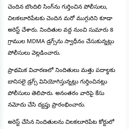
©
చెందిన బొందిలి సింగ్‌ను గుర్తించిన పోలీసులు,
2026
NTODAY
చిలకలూరిపేటకు చెందిన మరో ముగ్గురిని కూడా
NEWS
ప్రతి
అరెస్ట్ చేశారు. నిందితుల వద్ద నుంచి సుమారు 8
క్షణం
-
ప్రజల
గ్రాముల MDMA డ్రగ్స్‌ను స్వాధీనం చేసుకున్నట్లు
పక్షం
పోలీసులు వెల్లడించారు.
ప్రాథమిక విచారణలో నిందితులు మత్తు పదార్థాలకు
బానిసలై డ్రగ్స్ వినియోగిస్తున్నట్లు గుర్తించినట్లు
పోలీసులు తెలిపారు. అనంతరం వారిపై కేసు
నమోదు చేసి దర్యాప్తు ప్రారంభించారు.
అరెస్ట్ చేసిన నిందితులను చిలకలూరిపేట కోర్టులో