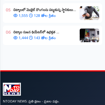
చిట్యాలలో మొబైల్ దొంగలను పట్టుకున్న స్థానికులు...
05
1,555
128 రోజుల క్రితం
చిట్యాల సుజన థియేటర్‌లో ఉద్రిక్తత ...
06
1,444
143 రోజుల క్రితం
NTODAY NEWS: ప్రతి క్షణం - ప్రజల పక్షం.