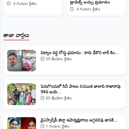
ట్రావెల్స్‌ బస్సు ప్రమాదం
4 గంటల క్రితం
4 గంటల క్రితం
తాజా వార్తలు
చిట్యాల వద్ద రోడ్డు ప్రమాదం : కారు ఢీకొని లారీ కిం...
59 నిమిషాల క్రితం
పెనుగొలనులో సినీ పాటల రచయిత జాలాది రాజారావు
94వ జయ...
60 నిమిషాల క్రితం
వైఎస్సార్సీపీ జిల్లా ఉపాధ్యక్షురాలు జగ్గవరపు జానకి...
1 గంటల క్రితం