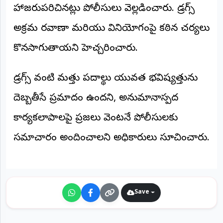
హాజరుపరిచినట్లు పోలీసులు వెల్లడించారు. డ్రగ్స్
అక్రమ రవాణా మరియు వినియోగంపై కఠిన చర్యలు
కొనసాగుతాయని హెచ్చరించారు.
డ్రగ్స్ వంటి మత్తు పదార్థాలు యువత భవిష్యత్తును
దెబ్బతీసే ప్రమాదం ఉందని, అనుమానాస్పద
కార్యకలాపాలపై ప్రజలు వెంటనే పోలీసులకు
సమాచారం అందించాలని అధికారులు సూచించారు.
Save