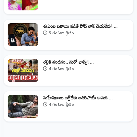
ఈఎంఐ బకాయి పడితే ఫోన్‌ లాక్‌ చేయలేరు! ...
3 గంటల క్రితం
తల్లికి వందనం.. మరో ఛాన్స్! ...
4 గంటల క్రితం
మహేష్‌బాబు బర్త్‌డేకు అదిరిపోయే కానుక ...
4 గంటల క్రితం