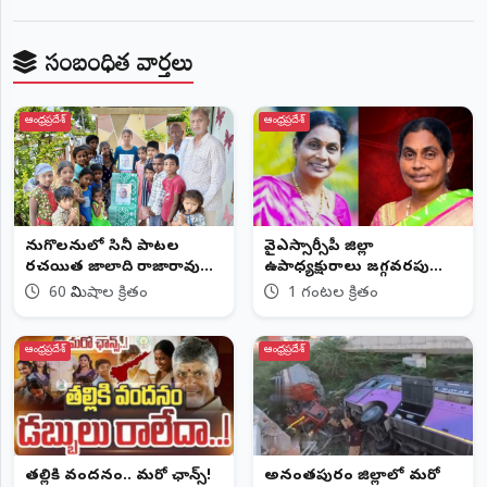
సంబంధిత వార్తలు
ఆంధ్రప్రదేశ్
ఆంధ్రప్రదేశ్
పెనుగొలనులో సినీ పాటల
వైఎస్సార్సీపీ జిల్లా
రచయిత జాలాది రాజారావు
ఉపాధ్యక్షురాలు జగ్గవరపు
94వ జయంతి వేడుకలు
జానకిరెడ్డి కన్నుమూత
60 నిమిషాల క్రితం
1 గంటల క్రితం
ఆంధ్రప్రదేశ్
ఆంధ్రప్రదేశ్
తల్లికి వందనం.. మరో ఛాన్స్!
అనంతపురం జిల్లాలో మరో