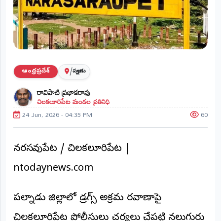
ప్రాంతీయ
వార్తలు
(STATE)
తెలంగాణ
/
ఆంధ్రప్రదేశ్
పల్నాడు
ఆంధ్రప్రదేశ్
రావిపాటి ప్రభాకరావు
చిలకలూరిపేట మండల ప్రతినిధి
ప్రధాన
విభాగాలు
24 Jun, 2026 - 04:35 PM
60
(MAIN)
వినోదం
నరసరావుపేట / చిలకలూరిపేట |
భక్తి
ntodaynews.com
క్రీడలు
పల్నాడు జిల్లాలో డ్రగ్స్ అక్రమ రవాణాపై
జాతీయం
చిలకలూరిపేట పోలీసులు చర్యలు చేపట్టి నలుగురు