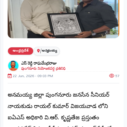
ప్రాంతీయ
వార్తలు
(STATE)
తెలంగాణ
ఆంధ్రప్రదేశ్
/
ఆంధ్రప్రదేశ్
అన్నమయ్య
ప్రధాన
ఎస్ రెడ్డి రాఘవేంద్రరాజు
విభాగాలు
పుంగనూరు నియోజకవర్గ ప్రతినిధి
(MAIN)
22 Jun, 2026 - 09:03 PM
57
వినోదం
భక్తి
అన్నమయ్య జిల్లా పుంగనూరు జనసేన సీనియర్
నాయకుడు రాయల్ కుమార్ విజయవాడ లోని
క్రీడలు
ఐఏఎస్ అధికారి వి.ఆర్. కృష్ణతేజ ప్రస్తుతం
జాతీయం