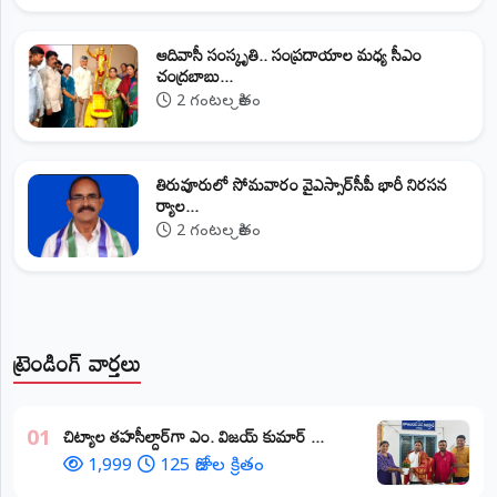
ఆదివాసీ సంస్కృతి.. సంప్రదాయాల మధ్య సీఎం
చంద్రబాబు...
2 గంటల క్రితం
తిరువూరులో సోమవారం వైఎస్సార్‌సీపీ భారీ నిరసన
ర్యాల...
2 గంటల క్రితం
ట్రెండింగ్ వార్తలు
​చిట్యాల తహసీల్దార్‌గా ఎం. విజయ్ కుమార్ ...
01
1,999
125 రోజుల క్రితం