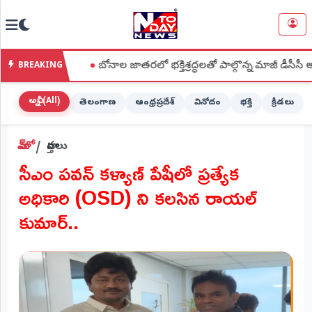
NTODAY
×
NEWS
ి
●
బోనాల జాతరలో భక్తిశ్రద్ధలతో పాల్గొన్న మాజీ డీసీసీ అధ్యక్షురాలు
BREAKING
హోమ్
(Home)
అన్నీ (All)
తెలంగాణ
ఆంధ్రప్రదేశ్
వినోదం
భక్తి
క్రీడలు
LIVE
హోమ్
వార్తలు
STREAMING
సీఎం పవన్ కళ్యాణ్ పేషీలో ప్రత్యేక
లైవ్
అధికారి (OSD) ని కలసిన రాయల్
టీవీ
(Live
కుమార్..
TV)
లైవ్
రేడియో
(Live
Radio)