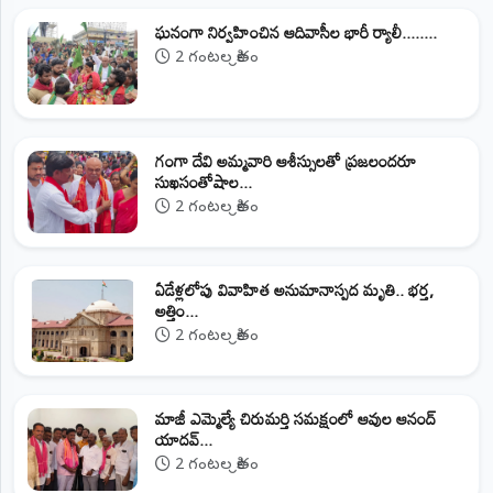
ఘనంగా నిర్వహించిన ఆదివాసీల భారీ ర్యాలీ........
2 గంటల క్రితం
గంగా దేవి అమ్మవారి ఆశీస్సులతో ప్రజలందరూ
సుఖసంతోషాల...
2 గంటల క్రితం
ఏడేళ్లలోపు వివాహిత అనుమానాస్పద మృతి.. భర్త,
అత్తిం...
2 గంటల క్రితం
మాజీ ఎమ్మెల్యే చిరుమర్తి సమక్షంలో ఆవుల ఆనంద్
యాదవ్...
2 గంటల క్రితం