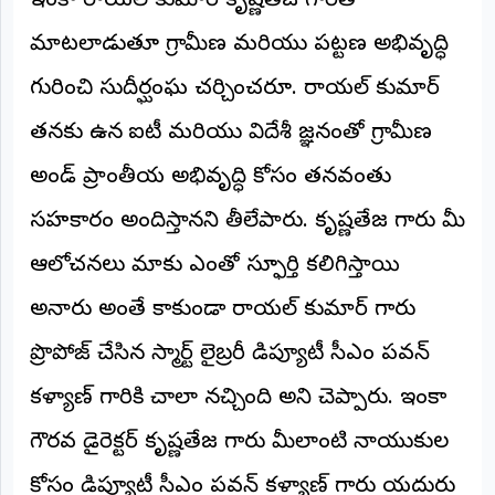
ఇంకా రాయల్ కుమార్ కృష్ణతేజ గారితో
©
2026
మాటలాడుతూ గ్రామీణ మరియు పట్టణ అభివృద్ధి
NTODAY
NEWS
గురించి సుదీర్ఘంఘ చర్చించరూ. రాయల్ కుమార్
ప్రతి
క్షణం
తనకు ఉన్న ఐటీ మరియు విదేశీ జ్ఞనంతో గ్రామీణ
-
ప్రజల
పక్షం
అండ్ ప్రాంతీయ అభివృద్ధి కోసం తనవంతు
సహకారం అందిస్తానని తీలేపారు. కృష్ణతేజ గారు మీ
ఆలోచనలు మాకు ఎంతో స్ఫూర్తి కలిగిస్తాయి
అన్నారు అంతే కాకుండా రాయల్ కుమార్ గారు
ప్రొపోజ్ చేసిన స్మార్ట్ లైబ్రరీ డిప్యూటీ సీఎం పవన్
కళ్యాణ్ గారికి చాలా నచ్చింది అని చెప్పారు. ఇంకా
గౌరవ డైరెక్టర్ కృష్ణతేజ గారు మీలాంటి నాయుకుల
కోసం డిప్యూటీ సీఎం పవన్ కళ్యాణ్ గారు యదురు