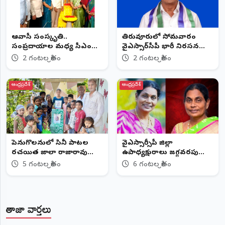
ఆదివాసీ సంస్కృతి..
తిరువూరులో సోమవారం
సంప్రదాయాల మధ్య సీఎం
వైఎస్సార్‌సీపీ భారీ నిరసన
చంద్రబాబు
ర్యాలీ
2 గంటల క్రితం
2 గంటల క్రితం
ఆంధ్రప్రదేశ్
ఆంధ్రప్రదేశ్
పెనుగొలనులో సినీ పాటల
వైఎస్సార్సీపీ జిల్లా
రచయిత జాలాది రాజారావు
ఉపాధ్యక్షురాలు జగ్గవరపు
94వ జయంతి వేడుకలు
జానకిరెడ్డి కన్నుమూత
5 గంటల క్రితం
6 గంటల క్రితం
తాజా వార్తలు