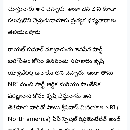
చూస్తున్నారు అని చెప్పారు. ఇంకా జెన్ Z ని కూడా
కలుపుకొని వెళ్లుతున్నాదూకు ప్రత్యక ధన్యవాదాలు
తెలియజషారు.
రాయల్ కుమార్ మాట్లాడుతు జనసేన పార్టీ
బలోపేతం కోసం తనవంతు సహకారం కృషి
యాళ్లవేలల్ల ఉన్నాయ్ అని చెప్పారు. ఇంకా తాను
NRI నుంచి పార్టీ ఆర్ధిక మరియు సాంకేతిక
పరిజ్ఞానాన్ని కోసం కృషి చేస్తున్నాను అని
తెలిపారు.వారితో పాటు శ్రీనివాస్ మిరియాల NRI (
North america) ఏపీ స్పెషల్ రిప్రజెంటేటివ్ అండ్