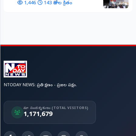
1,446
143 రోజుల క్రితం
NTODAY NEWS: ప్రతి క్షణం - ప్రజల పక్షం.
మా సందర్శకులు (TOTAL VISITORS)
1,171,679