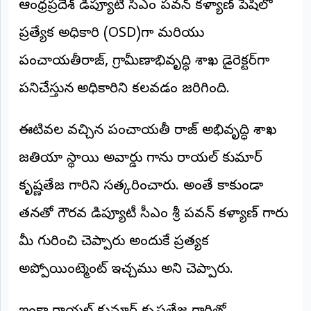
ఆంధ్రప్రదేశ్ డిప్యూటీ సీఎం పవన్ కళ్యాణ్ పేషీలో
అంతర్జాతీయం
ప్రత్యేక అధికారి (OSD)గా మరియు
ఆర్టీఐ
పంచాయతీరాజ్, గ్రామీణాభివృద్ధి శాఖ డైరెక్టర్‌గా
పనిచేస్తున్న అధికారిని కలవడం జరిగింది.
రిపోర్టర్స్
డెస్క్
(REPORTERS
DESK)
ఈటివల వచ్చిన పంచాయతీ రాజ్ అభివృద్ధి శాఖ
మా
జతియా స్థాయి అవార్డు గాను రాయల్ కుమార్
రిపోర్టర్లు
కృష్ణతేజ గారిని సత్కరించారు. అంతే కాకుండా
రిపోర్టర్‌గా
తనతో గౌరవ డిప్యూటీ సీఎం శ్రీ పవన్ కళ్యాణ్ గారు
చేరండి
మీ గురించి చెప్పారు అందుకే ప్రత్యక
లాగిన్
(Login)
అప్పోయింట్మెంట్ ఇచ్చము అని చెప్పారు.