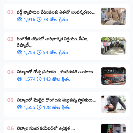
వడ్డీ వ్యాపారుల వేధింపులకు ఏఈవో బలవన్మరణం...
02
1,916
73 రోజుల క్రితం
​సింగరేణి చరిత్రలో చారిత్రాత్మక నిర్ణయం: సీఎం,
03
డిప్యూటీ...
1,753
54 రోజుల క్రితం
చిట్యాలలో రోడ్డు ప్రమాదం : యువకుడికి గాయాలు ​...
04
1,574
143 రోజుల క్రితం
చిట్యాలలో మొబైల్ దొంగలను పట్టుకున్న స్థానికులు...
05
1,555
128 రోజుల క్రితం
చిట్యాల సుజన థియేటర్‌లో ఉద్రిక్తత ...
06