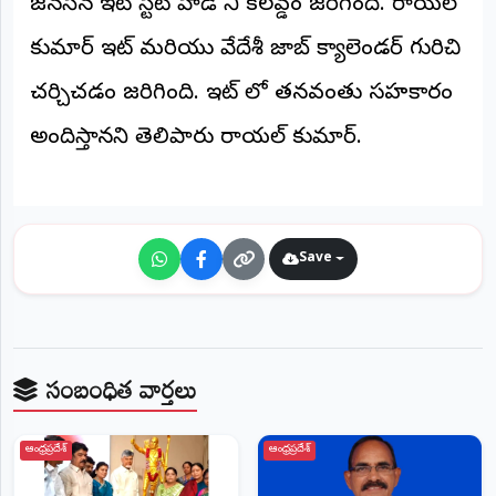
జనసేన ఇట్ స్టేట్ హెడ్ ని కలవ్డం జరిగింది. రాయల్
కుమార్ ఇట్ మరియు వేదేశీ జాబ్ క్యాలెండర్ గురిచి
చర్చిచడం జరిగింది. ఇట్ లో తనవంతు సహకారం
అందిస్తానని తెలిపారు రాయల్ కుమార్.
Save
సంబంధిత వార్తలు
ఆంధ్రప్రదేశ్
ఆంధ్రప్రదేశ్