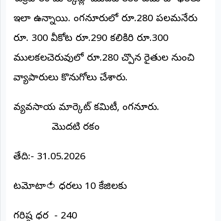
అంతర్జాతీయం
ఇలా ఉన్నాయి. పుంగనూరులో రూ.280 పలమనేరు
రూ. 300 వీకోట రూ.290 కలికిరి రూ.300
ఆర్టీఐ
ములకలచెరువులో రూ.280 చొప్పున రైతుల నుంచి
రిపోర్టర్స్
డెస్క్
వ్యాపారులు కొనుగోలు చేశారు.
(REPORTERS
DESK)
వ్యవసాయ మార్కెట్ కమిటీ, పుంగనూరు.
మా
రిపోర్టర్లు
మొదటి రకం
రిపోర్టర్‌గా
చేరండి
తేది:- 31.05.2026
లాగిన్
టమోటా🍅 ధరలు 10 కేజిలకు
(Login)
గరిష్ఠ ధర - 240