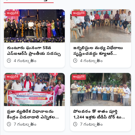
ఆంధ్రప్రదేశ్
ఆంధ్రప్రదేశ్
గుంటూరులో ఘనంగా 58వ
జర్నలిస్టుల మధ్య విభేదాలు
ఎస్‌ఐఆర్‌సీ ప్రాంతీయ సదస్సు
సృష్టించవద్దు క్యూఆర్‌
కోడ్,ప్రెస్‌ స్టిక్కర్ల పేరుతో
4 గంటల క్రితం
4 గంటల క్రితం
ఆంక్షలు సరికాదు
ఆంధ్రప్రదేశ్
ఆంధ్రప్రదేశ్
ప్రజా వ్యతిరేక విధానాలను
పోలవరంలో 💯 శాతం పూర్తి
కేంద్రం విడనాడాలి ఎన్నికల
1,244 ఇళ్లకు టీడీపీ డోర్‌ టు
హామీలను అమలు చేయాలని
డోర్‌ మరిడి వెంకటేశ్వర రావు
7 గంటల క్రితం
7 గంటల క్రితం
సీపీఐ డిమాండ్
(చిట్టిబాబు)