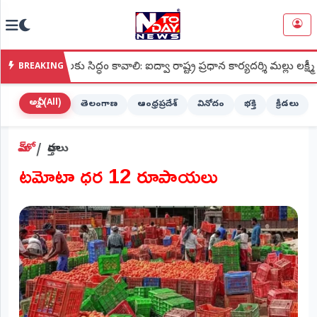
NTODAY
×
NEWS
ు సిద్ధం కావాలి: ఐద్వా రాష్ట్ర ప్రధాన కార్యదర్శి మల్లు లక్ష్మీ
●
శ్
BREAKING
హోమ్
(Home)
అన్నీ (All)
తెలంగాణ
ఆంధ్రప్రదేశ్
వినోదం
భక్తి
క్రీడలు
LIVE
హోమ్
వార్తలు
STREAMING
టమోటా ధర 12 రూపాయలు
లైవ్
టీవీ
(Live
TV)
లైవ్
రేడియో
(Live
Radio)