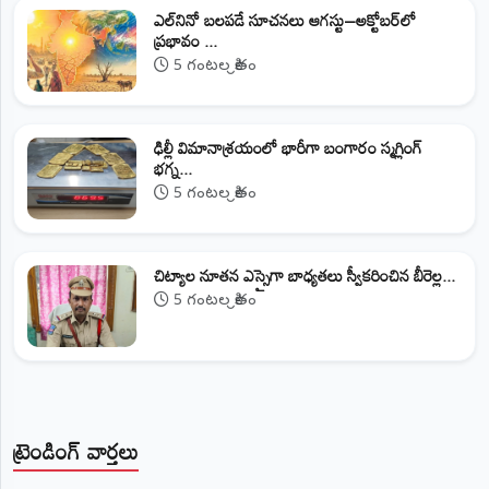
ఎల్‌నినో బలపడే సూచనలు ఆగస్టు–అక్టోబర్‌లో
ప్రభావం ...
5 గంటల క్రితం
ఢిల్లీ విమానాశ్రయంలో భారీగా బంగారం స్మగ్లింగ్
భగ్న...
5 గంటల క్రితం
​చిట్యాల నూతన ఎస్సైగా బాధ్యతలు స్వీకరించిన బీరెల్ల...
5 గంటల క్రితం
ట్రెండింగ్ వార్తలు