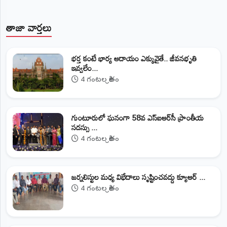
తాజా వార్తలు
భర్త కంటే భార్య ఆదాయం ఎక్కువైతే.. జీవనభృతి
ఇవ్వలేం...
4 గంటల క్రితం
గుంటూరులో ఘనంగా 58వ ఎస్‌ఐఆర్‌సీ ప్రాంతీయ
సదస్సు ...
4 గంటల క్రితం
జర్నలిస్టుల మధ్య విభేదాలు సృష్టించవద్దు క్యూఆర్‌ ...
4 గంటల క్రితం