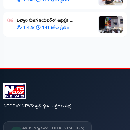
1,548
127 రోజుల క్రితం
చిట్యాల సుజన థియేటర్‌లో ఉద్రిక్తత ...
06
1,428
141 రోజుల క్రితం
NTODAY NEWS: ప్రతి క్షణం - ప్రజల పక్షం.
మా సందర్శకులు (TOTAL VISITORS)