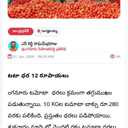
ప్రాంతీయ
వార్తలు
(STATE)
తెలంగాణ
/
ఆంధ్రప్రదేశ్
అన్నమయ్య
ఎస్ రెడ్డి రాఘవేంద్రరాజు
ఆంధ్రప్రదేశ్
పుంగనూరు నియోజకవర్గ ప్రతినిధి
01 Jun, 2026 - 08:29 AM
84
ప్రధాన
విభాగాలు
(MAIN)
టమోటా ధర 12 రూపాయలు
వినోదం
పుంగనూరు టమోటా ధరలు క్రమంగా తగ్గుముఖం
భక్తి
పడుతున్నాయి. 10 KGల టమాటా బాక్సు రూ.280
క్రీడలు
వరకు పలికింది. ప్రస్తుతం ధరలు పడిపోయాయి.
జాతీయం
శుక్రవారం మార్కెట్లో మొదటి రకం టమాటా ధరలు