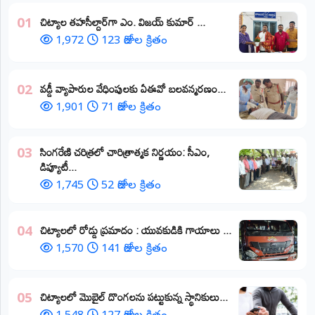
​చిట్యాల తహసీల్దార్‌గా ఎం. విజయ్ కుమార్ ...
01
1,972
123 రోజుల క్రితం
వడ్డీ వ్యాపారుల వేధింపులకు ఏఈవో బలవన్మరణం...
02
1,901
71 రోజుల క్రితం
​సింగరేణి చరిత్రలో చారిత్రాత్మక నిర్ణయం: సీఎం,
03
డిప్యూటీ...
1,745
52 రోజుల క్రితం
చిట్యాలలో రోడ్డు ప్రమాదం : యువకుడికి గాయాలు ​...
04
1,570
141 రోజుల క్రితం
చిట్యాలలో మొబైల్ దొంగలను పట్టుకున్న స్థానికులు...
05