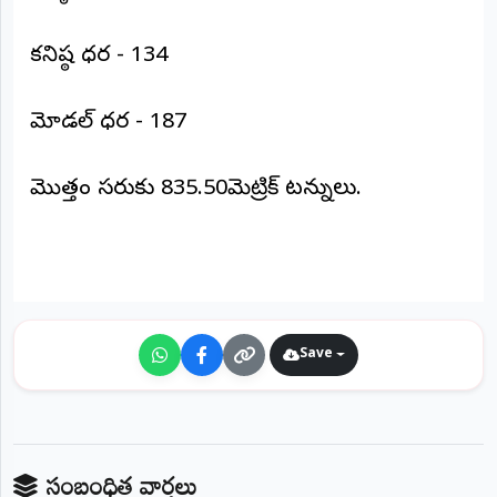
©
2026
కనిష్ఠ ధర - 134
NTODAY
NEWS
ప్రతి
మోడల్ ధర - 187
క్షణం
-
ప్రజల
పక్షం
మొత్తం సరుకు 835.50మెట్రిక్ టన్నులు.
Save
సంబంధిత వార్తలు