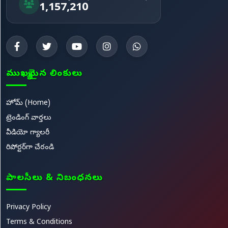
1,157,210
ముఖ్యమైన లింకులు
హోమ్ (Home)
ట్రెండింగ్ వార్తలు
వీడియో గ్యాలరీ
రిపోర్టర్‌గా చేరండి
పాలసీలు & నిబంధనలు
Privacy Policy
Terms & Conditions