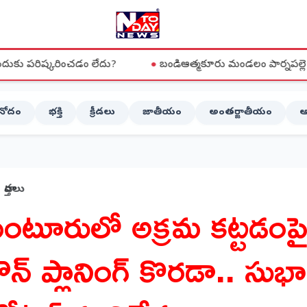
డం లేదు?
●
బండిఆత్మకూరు మండలం పార్నపల్లె లో PGRS నిర్వహించి
ినోదం
భక్తి
క్రీడలు
జాతీయం
అంతర్జాతీయం
ఆ
వార్తలు
ుంటూరులో అక్రమ కట్టడంప
ౌన్ ప్లానింగ్ కొరడా.. సుభా