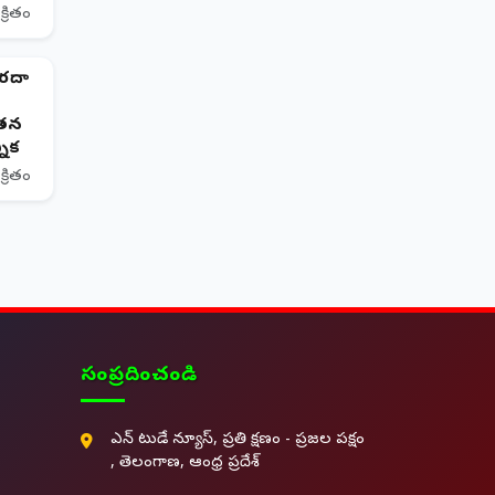
క్రితం
వరదా
తన
నిక
క్రితం
సంప్రదించండి
ఎన్ టుడే న్యూస్, ప్రతి క్షణం - ప్రజల పక్షం
, తెలంగాణ, ఆంధ్ర ప్రదేశ్