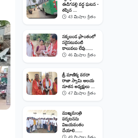
ఈడిగపల్లి వద్ద ఘటన -
తప్పిన ...
43 నిమిషాల క్రితం
నక్కబండ ప్రాంతంలో
సరైనటువంటి
కాలువలు లేవు......
46 నిమిషాల క్రితం
శ్రీ మాణిక్య వరదా
రాజా స్వామి ఆలయ
నూతన అధ్యక్షులు ...
47 నిమిషాల క్రితం
ముఖ్యమంత్రి
పర్యటనను
విజయవంతం
చేయాలి......
49 నిమిషాల క్రితం