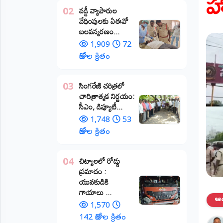
హ
వడ్డీ వ్యాపారుల
02
ప్రాంతీయ
వేధింపులకు ఏఈవో
వార్తలు
బలవన్మరణం...
(STATE)
1,909
72
తెలంగాణ
రోజుల క్రితం
ఆంధ్రప్రదేశ్
​సింగరేణి చరిత్రలో
03
చారిత్రాత్మక నిర్ణయం:
ప్రధాన
సీఎం, డిప్యూటీ...
విభాగాలు
(MAIN)
1,748
53
రోజుల క్రితం
వినోదం
చిట్యాలలో రోడ్డు
04
భక్తి
ప్రమాదం :
యువకుడికి
క్రీడలు
గాయాలు ​...
ఆంధ
1,570
జాతీయం
142 రోజుల క్రితం