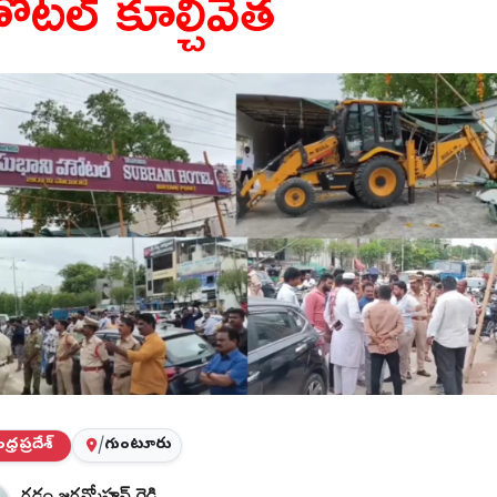
ోటల్ కూల్చివేత
్రప్రదేశ్
/
గుంటూరు
గడ్డం జగన్మోహన్ రెడ్డి