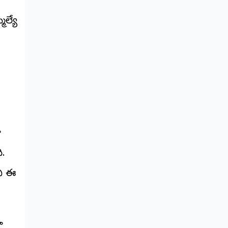
ల్యే
ా
ి.
ని ఈ
ా