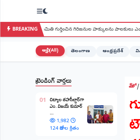
NTODAY
×
NEWS
BREAKING
జ్యసమితి గుర్తించిన గిరిజనుల హక్కులను పాలకులు ఎందుకు పరిష్కరించ
హోమ్
(Home)
అన్నీ (All)
తెలంగాణ
ఆంధ్రప్రదేశ్
వ
LIVE
STREAMING
ట్రెండింగ్ వార్తలు
లైవ్
టీవీ
హోమ్
గ
(Live
​చిట్యాల తహసీల్దార్‌గా
TV)
01
ఎం. విజయ్ కుమార్
ట
...
లైవ్
రేడియో
1,982
(Live
124 రోజుల క్రితం
Radio)