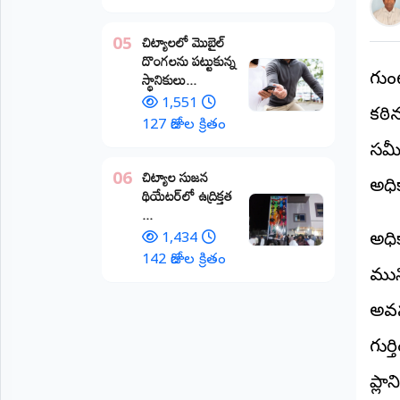
అంతర్జాతీయం
చిట్యాలలో మొబైల్
05
దొంగలను పట్టుకున్న
ఆర్టీఐ
స్థానికులు...
గుంట
1,551
కఠిన
రిపోర్టర్స్
127 రోజుల క్రితం
డెస్క్
(REPORTERS
సమీ
DESK)
చిట్యాల సుజన
06
అధి
థియేటర్‌లో ఉద్రిక్తత
మా
...
రిపోర్టర్లు
1,434
అధి
రిపోర్టర్‌గా
142 రోజుల క్రితం
మున్
చేరండి
అవస
లాగిన్
(Login)
గుర్
ప్లా