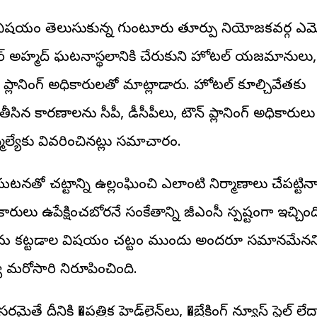
ిషయం తెలుసుకున్న గుంటూరు తూర్పు నియోజకవర్గ ఎమ్మె
ర్ అహ్మద్ ఘటనాస్థలానికి చేరుకుని హోటల్ యజమానులు,
 ప్లానింగ్ అధికారులతో మాట్లాడారు. హోటల్ కూల్చివేతకు
తీసిన కారణాలను సీపీ, డీసీపీలు, టౌన్ ప్లానింగ్ అధికారులు
మెల్యేకు వివరించినట్లు సమాచారం.
టనతో చట్టాన్ని ఉల్లంఘించి ఎలాంటి నిర్మాణాలు చేపట్టిన
ారులు ఉపేక్షించబోరనే సంకేతాన్ని జీఎంసీ స్పష్టంగా ఇచ్చింద
రమ కట్టడాల విషయంలో చట్టం ముందు అందరూ సమానమేన
య మరోసారి నిరూపించింది.
మైతే దీనికి �⁠పత్రిక హెడ్‌లైన్‌లు, �⁠బ్రేకింగ్ న్యూస్ స్టైల్ లేద