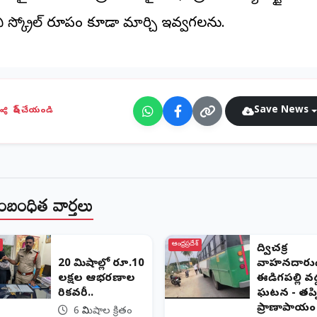
వీ స్క్రోల్ రూపంలో కూడా మార్చి ఇవ్వగలను.
Save News
షేర్ చేయండి
ంబంధిత వార్తలు
ఆంధ్రప్రదేశ్
ద్విచక్ర
20 నిమిషాల్లో రూ.10
వాహనదారుడ
లక్షల ఆభరణాల
ఈడిగపల్లి వద
రికవరీ..
ఘటన - తప్
ప్రాణాపాయం
6 నిమిషాల క్రితం