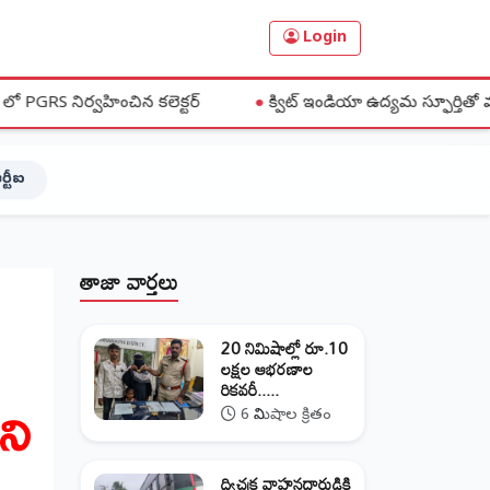
Login
న కలెక్టర్
●
క్విట్ ఇండియా ఉద్యమ స్ఫూర్తితో మహిళలు ఐక్య పోరాటాలకు
ర్టీఐ
తాజా వార్తలు
ై
20 నిమిషాల్లో రూ.10
లక్షల ఆభరణాల
రికవరీ.....
ని
6 నిమిషాల క్రితం
ద్విచక్ర వాహనదారుడికి