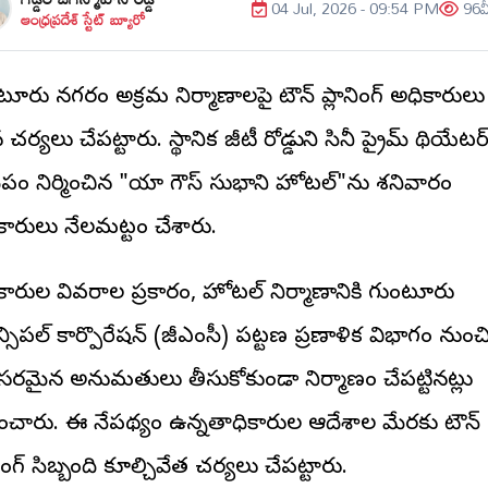
04 Jul, 2026 - 09:54 PM
96
వ
ఆంధ్రప్రదేశ్ స్టేట్ బ్యూరో
ూరు నగరంలో అక్రమ నిర్మాణాలపై టౌన్ ప్లానింగ్ అధికారులు
 చర్యలు చేపట్టారు. స్థానిక జీటీ రోడ్డులోని సినీ ప్రైమ్ థియేటర
పంలో నిర్మించిన "యా గౌస్ సుభాని హోటల్"ను శనివారం
కారులు నేలమట్టం చేశారు.
కారుల వివరాల ప్రకారం, హోటల్ నిర్మాణానికి గుంటూరు
సిపల్ కార్పొరేషన్ (జీఎంసీ) పట్టణ ప్రణాళిక విభాగం నుంచ
రమైన అనుమతులు తీసుకోకుండా నిర్మాణం చేపట్టినట్లు
తించారు. ఈ నేపథ్యంలో ఉన్నతాధికారుల ఆదేశాల మేరకు టౌన్
నింగ్ సిబ్బంది కూల్చివేత చర్యలు చేపట్టారు.