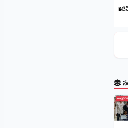
�⁠టీ
స
ఆంధ్రప్రదేశ్