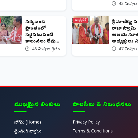
43 నిమిషాల 
ఆంధ్రప్రదేశ్
నక్కబండ
శ్రీ మాణిక్య 
ప్రాంతంలో
రాజా స్వామి
సరైనటువంటి
ఆలయ నూ
కాలువలు లేవు...
అధ్యక్షులు ఎన్
46 నిమిషాల క్రితం
47 నిమిషాల 
ముఖ్యమైన లింకులు
పాలసీలు & నిబంధనలు
హోమ్ (Home)
Privacy Policy
ట్రెండింగ్ వార్తలు
Terms & Conditions