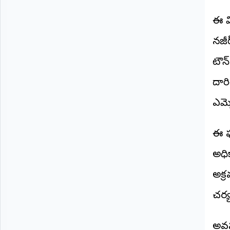
©
2026
ఈ వ
NTODAY
NEWS
నజీ
ప్రతి
క్షణం
టౌన్
-
ప్రజల
పక్షం
దారి
ఎమ్
ఈ ఘ
అధిక
అక్
చర్
అవసర