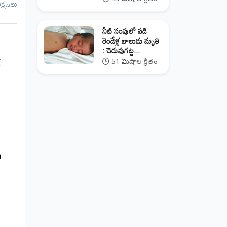
ీక్షణలు
నీటి సంపులో పడి
రెండేళ్ల బాలుడు మృతి
: చెరువుగట్ట...
51 నిమిషాల క్రితం
్
ి