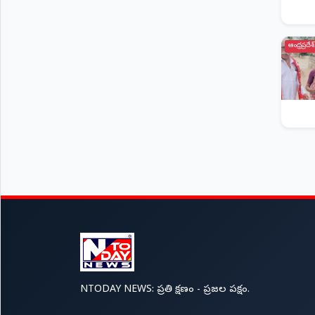
ఆంధ్రప్రదేశ్
NTODAY NEWS: ప్రతి క్షణం - ప్రజల పక్షం.