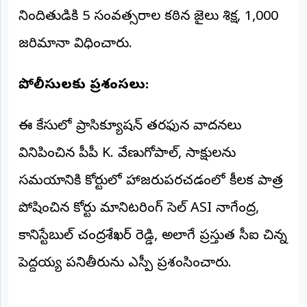
నిందితుడికి 5 సంవత్సరాల కఠిన జైలు శిక్ష, ₹1,000
జరిమానా విధించారు.
పోలీసులకు ప్రశంసలు:
ఈ కేసులో ప్రాసిక్యూషన్ తరఫున వాదనలు
వినిపించిన పీపీ K. వేణుగోపాల్, సాక్షులను
సమయానికి కోర్టులో హాజరుపరచడంలో కీలక పాత్ర
పోషించిన కోర్టు మానిటరింగ్ సెల్ ASI నాగేంద్ర,
కానిస్టేబుల్ చంద్రశేఖర్ రెడ్డి, అలాగే ప్రస్తుత సీఐ చిన్న
పెద్దయ్య పనితీరును ఎస్పీ ప్రశంసించారు.