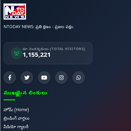
NTODAY NEWS: ప్రతి క్షణం - ప్రజల పక్షం.
మా సందర్శకులు (TOTAL VISITORS)
1,155,221
ముఖ్యమైన లింకులు
హోమ్ (Home)
ట్రెండింగ్ వార్తలు
వీడియో గ్యాలరీ