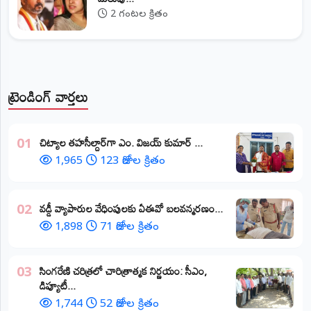
2 గంటల క్రితం
ట్రెండింగ్ వార్తలు
​చిట్యాల తహసీల్దార్‌గా ఎం. విజయ్ కుమార్ ...
01
1,965
123 రోజుల క్రితం
వడ్డీ వ్యాపారుల వేధింపులకు ఏఈవో బలవన్మరణం...
02
1,898
71 రోజుల క్రితం
​సింగరేణి చరిత్రలో చారిత్రాత్మక నిర్ణయం: సీఎం,
03
డిప్యూటీ...
1,744
52 రోజుల క్రితం