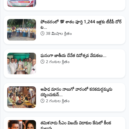
పోలవరంలో 💯 శాతం పూర్తి 1,244 ఇళ్లకు టీడీపీ డోర్‌
ట...
38 నిమిషాల క్రితం
ఘనంగా జాతీయ చేనేత దినోత్సవ వేడుకలు...
2 గంటల క్రితం
ఆషాఢ మాసం నాలుగో వారంలో కనకదుర్గమ్మను
దర్శించుకున్...
2 గంటల క్రితం
తమిళనాడు సీఎం విజయ్‌ విడాకుల కేసులో కీలక
మలుపు...