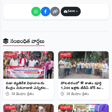
Save
సంబంధిత వార్తలు
ఆంధ్రప్రదేశ్
ఆంధ్రప్రదేశ్
ప్రజా వ్యతిరేక విధానాలను
పోలవరంలో 💯 శాతం పూర్తి
కేంద్రం విడనాడాలి ఎన్నికల
1,244 ఇళ్లకు టీడీపీ డోర్‌ టు
హామీలను అమలు చేయాలని
డోర్‌ మరిడి వెంకటేశ్వర రావు
38 నిమిషాల క్రితం
38 నిమిషాల క్రితం
సీపీఐ డిమాండ్
(చిట్టిబాబు)
ఆంధ్రప్రదేశ్
ఆంధ్రప్రదేశ్