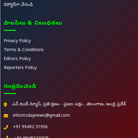
రిపోర్టర్‌గా చేరండి
పాలసీలు & నిబంధనలు
Privacy Policy
Terms & Conditions
Editors Policy
Reporters Policy
సంప్రదించండి
ఎన్ టుడే న్యూస్, ప్రతి క్షణం - ప్రజల పక్షం , తెలంగాణ, ఆంధ్ర ప్రదేశ్
infontodaynews@gmail.com
+91 99492 31956