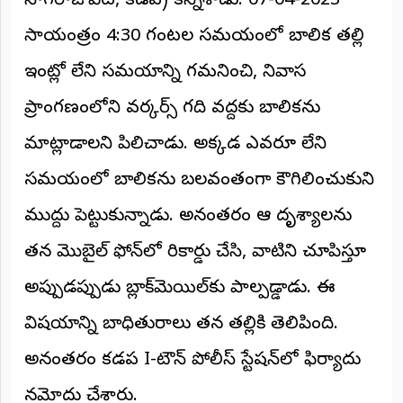
నాగరాజుపేట, కడప) కన్నేశాడు. 07-04-2023
©
2026
సాయంత్రం 4:30 గంటల సమయంలో బాలిక తల్లి
NTODAY
NEWS
ఇంట్లో లేని సమయాన్ని గమనించి, నివాస
ప్రతి
క్షణం
ప్రాంగణంలోని వర్కర్స్ గది వద్దకు బాలికను
-
ప్రజల
పక్షం
మాట్లాడాలని పిలిచాడు. అక్కడ ఎవరూ లేని
సమయంలో బాలికను బలవంతంగా కౌగిలించుకుని
ముద్దు పెట్టుకున్నాడు. అనంతరం ఆ దృశ్యాలను
తన మొబైల్ ఫోన్‌లో రికార్డు చేసి, వాటిని చూపిస్తూ
అప్పుడప్పుడు బ్లాక్‌మెయిల్‌కు పాల్పడ్డాడు. ఈ
విషయాన్ని బాధితురాలు తన తల్లికి తెలిపింది.
అనంతరం కడప I-టౌన్ పోలీస్ స్టేషన్‌లో ఫిర్యాదు
నమోదు చేశారు.