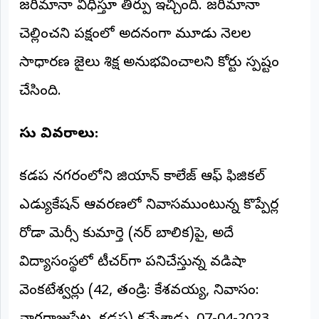
జరిమానా విధిస్తూ తీర్పు ఇచ్చింది. జరిమానా
అంతర్జాతీయం
చెల్లించని పక్షంలో అదనంగా మూడు నెలల
ఆర్టీఐ
సాధారణ జైలు శిక్ష అనుభవించాలని కోర్టు స్పష్టం
చేసింది.
రిపోర్టర్స్
డెస్క్
(REPORTERS
DESK)
కేసు వివరాలు:
మా
రిపోర్టర్లు
కడప నగరంలోని జియాన్ కాలేజ్ ఆఫ్ ఫిజికల్
ఎడ్యుకేషన్ ఆవరణలో నివాసముంటున్న కొప్పేర్ల
రిపోర్టర్‌గా
చేరండి
రోడా మెర్సీ కుమార్తె (మైనర్ బాలిక)పై, అదే
లాగిన్
విద్యాసంస్థలో టీచర్‌గా పనిచేస్తున్న వడిషా
(Login)
వెంకటేశ్వర్లు (42, తండ్రి: కేశవయ్య, నివాసం: