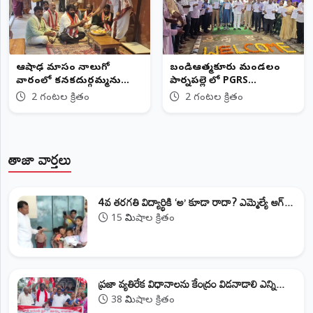
ఆషాఢ మాసం నాలుగో
బండిఆత్మకూరు మండలం
వారంలో కనకదుర్గమ్మను
పార్నపల్లె లో PGRS
దర్శించుకున్న ఏపీ హెచ్‌జీ స్టేట్
నిర్వహించిన కలెక్టర్
2 గంటల క్రితం
2 గంటల క్రితం
సెక్రటరీ
తాజా వార్తలు
4వ తరగతి విద్యార్థికి ‘అ’ కూడా రాదా? ఎమ్మెల్యే ఆగ్...
15 నిమిషాల క్రితం
ప్రజా వ్యతిరేక విధానాలను కేంద్రం విడనాడాలి ఎన్ని...
38 నిమిషాల క్రితం