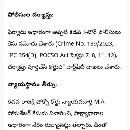
పోలీసుల దర్యాప్తు:
ఫిర్యాదు ఆధారంగా అప్పటి కడప I-టౌన్ పోలీసులు
కేసు నమోదు చేశారు (Crime No. 139/2023,
IPC 354(D), POCSO Act సెక్షన్లు 7, 8, 11, 12).
దర్యాప్తు పూర్తిచేసి కోర్టులో చార్జ్‌షీట్ దాఖలు చేశారు.
న్యాయస్థానం తీర్పు:
కడప రాజశ్రీ పోక్సో కోర్టు న్యాయమూర్తి M.A.
సోమశేఖర్ కేసును విచారించి, సాక్ష్యాధారాల
ఆధారంగా నేరం రుజువైనట్లు తేల్చారు. దీంతో