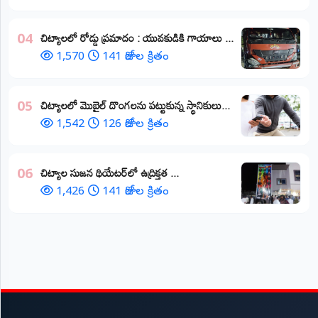
చిట్యాలలో రోడ్డు ప్రమాదం : యువకుడికి గాయాలు ​...
04
1,570
141 రోజుల క్రితం
చిట్యాలలో మొబైల్ దొంగలను పట్టుకున్న స్థానికులు...
05
1,542
126 రోజుల క్రితం
చిట్యాల సుజన థియేటర్‌లో ఉద్రిక్తత ...
06
1,426
141 రోజుల క్రితం