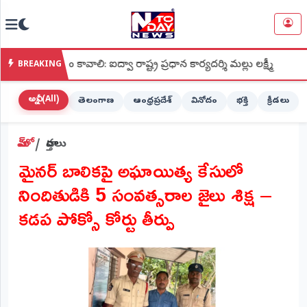
NTODAY
×
NEWS
కావాలి: ఐద్వా రాష్ట్ర ప్రధాన కార్యదర్శి మల్లు లక్ష్మీ
●
శ్రీ కపిలేశ
BREAKING
హోమ్
(Home)
అన్నీ (All)
తెలంగాణ
ఆంధ్రప్రదేశ్
వినోదం
భక్తి
క్రీడలు
LIVE
హోమ్
వార్తలు
STREAMING
మైనర్ బాలికపై అఘాయిత్య కేసులో
లైవ్
నిందితుడికి 5 సంవత్సరాల జైలు శిక్ష –
టీవీ
(Live
కడప పోక్సో కోర్టు తీర్పు
TV)
లైవ్
రేడియో
(Live
Radio)