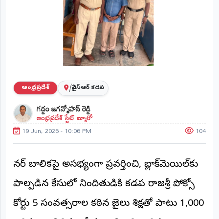
ప్రాంతీయ
వార్తలు
(STATE)
తెలంగాణ
ఆంధ్రప్రదేశ్
/
ఆంధ్రప్రదేశ్
వైఎస్ఆర్ కడప
ప్రధాన
గడ్డం జగన్మోహన్ రెడ్డి
విభాగాలు
ఆంధ్రప్రదేశ్ స్టేట్ బ్యూరో
(MAIN)
19 Jun, 2026 - 10:06 PM
104
వినోదం
భక్తి
మైనర్ బాలికపై అసభ్యంగా ప్రవర్తించి, బ్లాక్‌మెయిల్‌కు
పాల్పడిన కేసులో నిందితుడికి కడప రాజశ్రీ పోక్సో
క్రీడలు
కోర్టు 5 సంవత్సరాల కఠిన జైలు శిక్షతో పాటు ₹1,000
జాతీయం