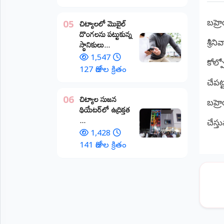
అంతర్జాతీయం
చిట్యాలలో మొబైల్
బహ్ర
05
దొంగలను పట్టుకున్న
ఆర్టీఐ
స్థానికులు...
శ్రీన
1,547
కోల్
రిపోర్టర్స్
127 రోజుల క్రితం
డెస్క్
చేపట
(REPORTERS
DESK)
చిట్యాల సుజన
06
బహ్ర
థియేటర్‌లో ఉద్రిక్తత
మా
...
రిపోర్టర్లు
చేస్త
1,428
రిపోర్టర్‌గా
141 రోజుల క్రితం
చేరండి
లాగిన్
(Login)