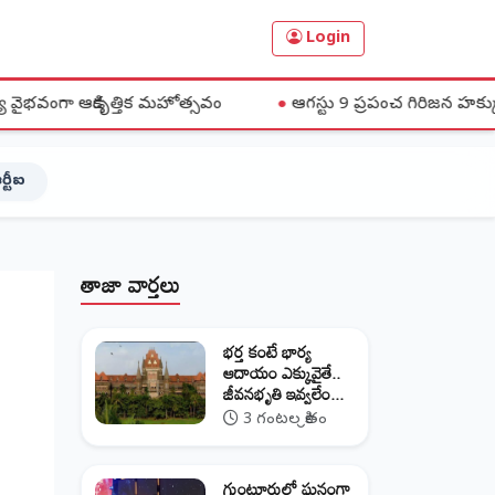
Login
ికృత్తిక మహోత్సవం
●
ఆగస్టు 9 ప్రపంచ గిరిజన హక్కుల దినోత్సవాన్
ర్టీఐ
తాజా వార్తలు
భర్త కంటే భార్య
ఆదాయం ఎక్కువైతే..
జీవనభృతి ఇవ్వలేం...
3 గంటల క్రితం
గుంటూరులో ఘనంగా