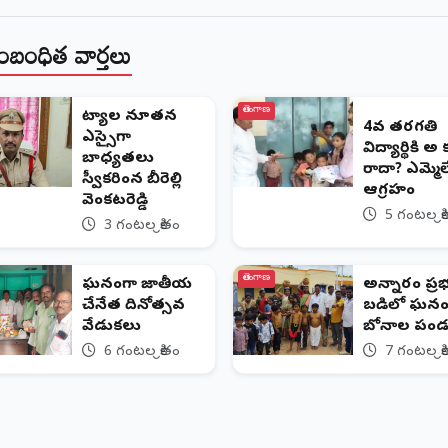
ంబంధిత వార్తలు
తెలంగాణ
​చిట్యాల నూతన
4వ తరగతి
ఎస్సైగా
విద్యార్థికి 
బాధ్యతలు
రాదా? ఎమ్మెల్
స్వీకరించిన బీరెల్లి
ఆగ్రహం
వెంకటరెడ్డి
5 గంటల క్ర
3 గంటల క్రితం
తెలంగాణ
ఘనంగా జాతీయ
అన్నారం ప్ర
చేనేత దినోత్సవ
బడిలో ఘనం
వేడుకలు
బోనాల పండు
6 గంటల క్రితం
7 గంటల క్ర