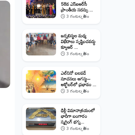
58వ ఎస్‌ఐఆర్‌సీ
ప్రాంతీయ సదస్సు ...
3 గంటల క్రితం
జర్నలిస్టుల మధ్య
విభేదాలు సృష్టించవద్దు
క్యూఆర్‌ ...
3 గంటల క్రితం
ఎల్‌నినో బలపడే
సూచనలు ఆగస్టు–
అక్టోబర్‌లో ప్రభావం ...
3 గంటల క్రితం
ఢిల్లీ విమానాశ్రయంలో
భారీగా బంగారం
స్మగ్లింగ్ భగ్న...
3 గంటల క్రితం