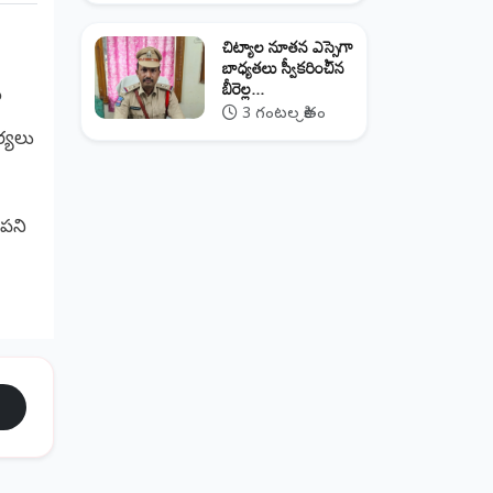
​చిట్యాల నూతన ఎస్సైగా
బాధ్యతలు స్వీకరించిన
బీరెల్ల...
ు
3 గంటల క్రితం
ర్యలు
 పని