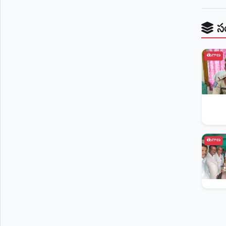
©
2026
స
NTODAY
NEWS
ప్రతి
క్షణం
తెలంగాణ
-
ప్రజల
పక్షం
తెలంగాణ