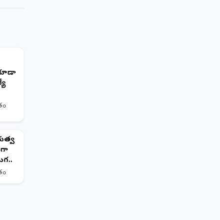
అ కూడా
యే
ితం
భుత్వ
గా
గ..
ితం