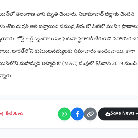
ెయిన్‌లో తెలంగాణ వాసి మృతి చెందారు. నిజామాబాద్ జిల్లాకు చెందిన
ివాస్ తోట దుర్రత్ అల్ బహ్రెయిన్ సముద్ర తీరంలో నీటిలో మునిగి ప్రాణాల
పోయారు. కోస్ట్ గార్డ్ బృందాలు సంఘటనా స్థలానికి చేరుకుని సహాయక చ
్టాయి. భారత్‌లోని కుటుంబసభ్యులకు సమాచారం అందించాయి. కాగా
ెయిన్‌లోని మహమ్మద్‌ అహ్మద్‌ కో (MAC) సంస్థలో శ్రీనివాస్ 2019 నుంచి
ున్నారు.
Save News
షేర్ చేయండి