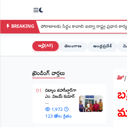
NTODAY
×
NEWS
BREAKING
క్య పోరాటాలకు సిద్ధం కావాలి: ఐద్వా రాష్ట్ర ప్రధాన కార్యదర్శి మల్లు లక్ష్మీ
హోమ్
(Home)
అన్నీ (All)
తెలంగాణ
ఆంధ్రప్రదేశ్
వ
LIVE
STREAMING
ట్రెండింగ్ వార్తలు
లైవ్
టీవీ
హోమ్
బ
(Live
​చిట్యాల తహసీల్దార్‌గా
TV)
01
ఎం. విజయ్ కుమార్
మ
...
లైవ్
రేడియో
1,972
(Live
123 రోజుల క్రితం
Radio)