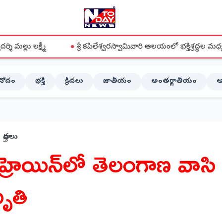
●
శ్రీ కపిలేశ్వరస్వామివారి ఆలయంలో భక్తిశ్రద్ధల మధ్య వైభవంగా ఆడ
ినోదం
భక్తి
క్రీడలు
జాతీయం
అంతర్జాతీయం
ఆ
వార్తలు
హ్రెయిన్‌లో తెలంగాణ వాసి
ృతి