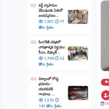
వడ్డీ వ్యాపారుల
02
ప్రాంతీయ
వేధింపులకు ఏఈవో
వార్తలు
బలవన్మరణం...
(STATE)
1,901
71
తెలంగాణ
రోజుల క్రితం
ఆంధ్రప్రదేశ్
​సింగరేణి చరిత్రలో
03
చారిత్రాత్మక నిర్ణయం:
ప్రధాన
సీఎం, డిప్యూటీ...
విభాగాలు
(MAIN)
1,744
52
రోజుల క్రితం
వినోదం
చిట్యాలలో రోడ్డు
04
భక్తి
తె
ప్రమాదం :
యువకుడికి
క్రీడలు
గాయాలు ​...
1,570
06
జాతీయం
141 రోజుల క్రితం