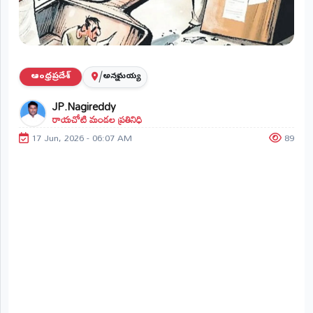
ప్రాంతీయ
వార్తలు
(STATE)
తెలంగాణ
/
ఆంధ్రప్రదేశ్
అన్నమయ్య
JP.Nagireddy
ఆంధ్రప్రదేశ్
రాయచోటి మండల ప్రతినిధి
17 Jun, 2026 - 06:07 AM
89
ప్రధాన
విభాగాలు
(MAIN)
వినోదం
భక్తి
క్రీడలు
జాతీయం