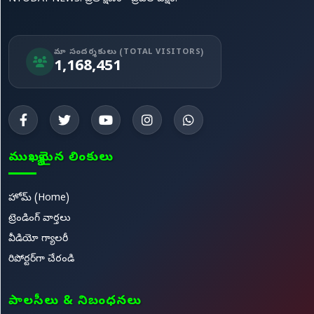
మా సందర్శకులు (TOTAL VISITORS)
1,168,451
ముఖ్యమైన లింకులు
హోమ్ (Home)
ట్రెండింగ్ వార్తలు
వీడియో గ్యాలరీ
రిపోర్టర్‌గా చేరండి
పాలసీలు & నిబంధనలు