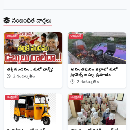
సంబంధిత వార్తలు
ఆంధ్రప్రదేశ్
ఆంధ్రప్రదేశ్
తల్లికి వందనం.. మరో ఛాన్స్!
అనంతపురం జిల్లాలో మరో
ట్రావెల్స్‌ బస్సు ప్రమాదం
2 గంటల క్రితం
2 గంటల క్రితం
ఆంధ్రప్రదేశ్
ఆంధ్రప్రదేశ్