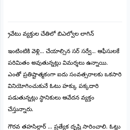
అంతర్జాతీయం
ఆర్టీఐ
ప్రైవేటు వ్యక్తుల చేతిలో బిఎల్వోల లాగిన్
రిపోర్టర్స్
డెస్క్
(REPORTERS
ఇంటింటికి వెళ్లి... చేయాల్సిన సర్ సర్వే... ఆఫీసులకే
DESK)
పరిమితం అవుతున్నట్లు విమర్శలు ఉన్నాయి.
మా
రిపోర్టర్లు
ఎంతో ప్రతిష్టాత్మకంగా ఐదు సంవత్సరాలకు ఒకసారి
రిపోర్టర్‌గా
వినియోగించుకునే ఓటు హక్కు పక్కదారి
చేరండి
పడుతున్నట్లు స్థానికులు ఆవేదన వ్యక్తం
లాగిన్
చేస్తున్నారు.
(Login)
గౌరవ తహసిల్దార్ ... ప్రత్యేక దృష్టి సారించాలి. ఓట్లు