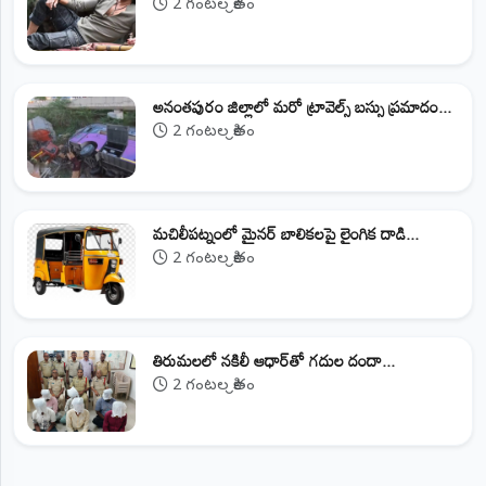
2 గంటల క్రితం
అనంతపురం జిల్లాలో మరో ట్రావెల్స్‌ బస్సు ప్రమాదం...
2 గంటల క్రితం
మచిలీపట్నంలో మైనర్ బాలికలపై లైంగిక దాడి...
2 గంటల క్రితం
తిరుమలలో నకిలీ ఆధార్‌తో గదుల దందా...
2 గంటల క్రితం