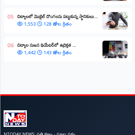
చిట్యాలలో మొబైల్ దొంగలను పట్టుకున్న స్థానికులు...
05
1,553
128 రోజుల క్రితం
చిట్యాల సుజన థియేటర్‌లో ఉద్రిక్తత ...
06
1,442
143 రోజుల క్రితం
NTODAY NEWS: ప్రతి క్షణం - ప్రజల పక్షం.