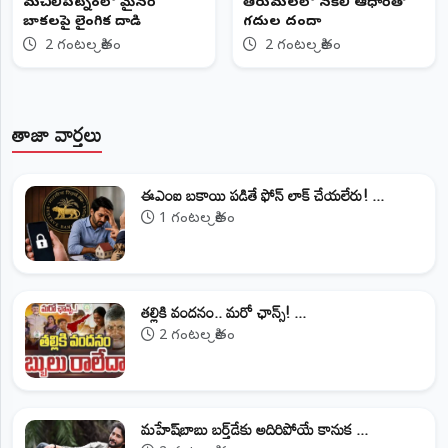
మచిలీపట్నంలో మైనర్
తిరుమలలో నకిలీ ఆధార్‌తో
బాలికలపై లైంగిక దాడి
గదుల దందా
2 గంటల క్రితం
2 గంటల క్రితం
తాజా వార్తలు
ఈఎంఐ బకాయి పడితే ఫోన్‌ లాక్‌ చేయలేరు! ...
1 గంటల క్రితం
తల్లికి వందనం.. మరో ఛాన్స్! ...
2 గంటల క్రితం
మహేష్‌బాబు బర్త్‌డేకు అదిరిపోయే కానుక ...