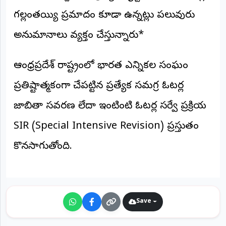
©
గల్లంతయ్యి ప్రమాదం కూడా ఉన్నట్లు పలువురు
2026
NTODAY
అనుమానాలు వ్యక్తం చేస్తున్నారు*
NEWS
ప్రతి
క్షణం
-
ఆంధ్రప్రదేశ్ రాష్ట్రంలో భారత ఎన్నికల సంఘం
ప్రజల
పక్షం
ప్రతిష్టాత్మకంగా చేపట్టిన ప్రత్యేక సమగ్ర ఓటర్ల
జాబితా సవరణ లేదా ఇంటింటి ఓటర్ల సర్వే ప్రక్రియ
SIR (Special Intensive Revision) ప్రస్తుతం
కొనసాగుతోంది.
Save