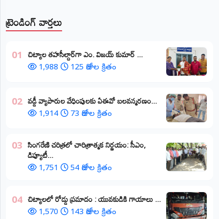
ట్రెండింగ్ వార్తలు
​చిట్యాల తహసీల్దార్‌గా ఎం. విజయ్ కుమార్ ...
01
1,988
125 రోజుల క్రితం
వడ్డీ వ్యాపారుల వేధింపులకు ఏఈవో బలవన్మరణం...
02
1,914
73 రోజుల క్రితం
​సింగరేణి చరిత్రలో చారిత్రాత్మక నిర్ణయం: సీఎం,
03
డిప్యూటీ...
1,751
54 రోజుల క్రితం
చిట్యాలలో రోడ్డు ప్రమాదం : యువకుడికి గాయాలు ​...
04
1,570
143 రోజుల క్రితం