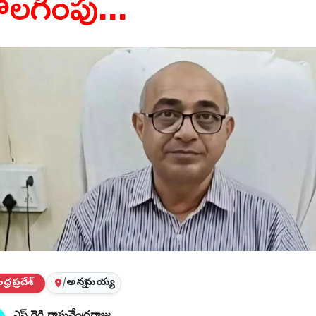
ొలగింపు...
్రప్రదేశ్
/
అన్నమయ్య
ఎస్ రెడ్డి రాఘవేంద్రరాజు