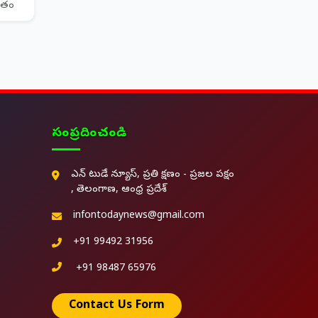
ితం
సంప్రదించండి
ఎన్ టుడే న్యూస్, ప్రతి క్షణం - ప్రజల పక్షం
, తెలంగాణ, ఆంధ్ర ప్రదేశ్
infontodaynews@gmail.com
+91 99492 31956
+91 98487 65976
Contact Us Form