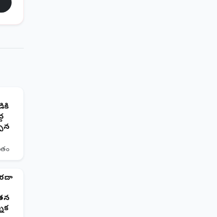
ికి
్ద
పిన
ితం
వరదా
తన
నిక