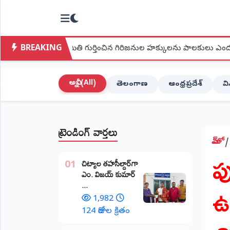
NTODAY
×
NEWS
BREAKING
ాజ్యసమితి గుర్తించిన గిరిజనుల హక్కులను పాలకులు ఎందుకు పరిష్కరిం
హోమ్
(Home)
అన్నీ (All)
తెలంగాణ
ఆంధ్రప్రదేశ్
వ
LIVE
STREAMING
ట్రెండింగ్ వార్తలు
లైవ్
టీవీ
హోమ్
ప
(Live
​చిట్యాల తహసీల్దార్‌గా
TV)
01
ఎం. విజయ్ కుమార్
ఉ
...
లైవ్
రేడియో
1,982
(Live
124 రోజుల క్రితం
Radio)