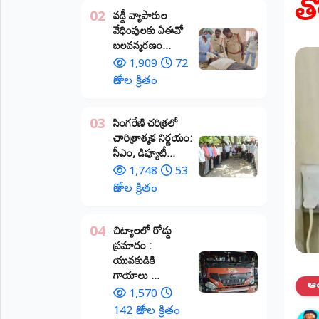
త
వడ్డీ వ్యాపారుల
02
ప్రాంతీయ
వేధింపులకు ఏఈవో
వార్తలు
బలవన్మరణం...
(STATE)
1,909
72
తెలంగాణ
రోజుల క్రితం
ఆంధ్రప్రదేశ్
​సింగరేణి చరిత్రలో
03
చారిత్రాత్మక నిర్ణయం:
ప్రధాన
సీఎం, డిప్యూటీ...
విభాగాలు
(MAIN)
1,748
53
రోజుల క్రితం
వినోదం
చిట్యాలలో రోడ్డు
04
భక్తి
ప్రమాదం :
యువకుడికి
క్రీడలు
గాయాలు ​...
ఆంధ
1,570
జాతీయం
142 రోజుల క్రితం