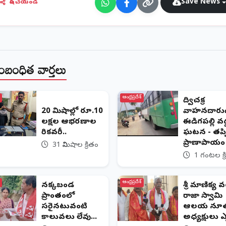
Save News
షేర్ చేయండి
ంబంధిత వార్తలు
ఆంధ్రప్రదేశ్
ద్విచక్ర
20 నిమిషాల్లో రూ.10
వాహనదారుడ
లక్షల ఆభరణాల
ఈడిగపల్లి వద
రికవరీ..
ఘటన - తప్
ప్రాణాపాయం
31 నిమిషాల క్రితం
1 గంటల క్ర
ఆంధ్రప్రదేశ్
నక్కబండ
శ్రీ మాణిక్య 
ప్రాంతంలో
రాజా స్వామి
సరైనటువంటి
ఆలయ నూ
కాలువలు లేవు...
అధ్యక్షులు ఎన్