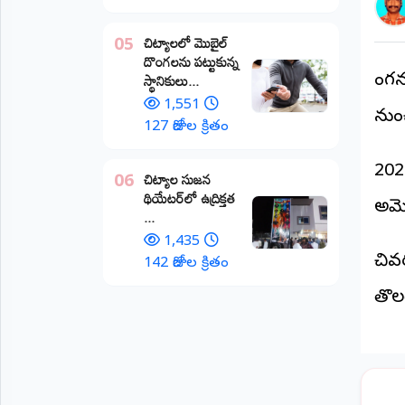
అంతర్జాతీయం
చిట్యాలలో మొబైల్
05
దొంగలను పట్టుకున్న
ఆర్టీఐ
స్థానికులు...
పుంగ
1,551
నుంచ
రిపోర్టర్స్
127 రోజుల క్రితం
డెస్క్
(REPORTERS
DESK)
202
చిట్యాల సుజన
06
థియేటర్‌లో ఉద్రిక్తత
మా
అమెర
...
రిపోర్టర్లు
1,435
చివ
రిపోర్టర్‌గా
142 రోజుల క్రితం
చేరండి
తొలగ
లాగిన్
(Login)