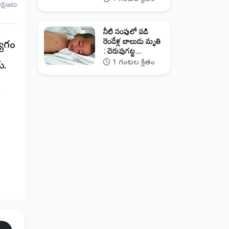
ీక్షణలు
నీటి సంపులో పడి
రెండేళ్ల బాలుడు మృతి
యోగం
: చెరువుగట్ట...
1 గంటల క్రితం
ు.