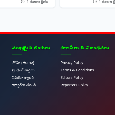
1 గంటల క్రితం
1 గంటల క్ర
ముఖ్యమైన లింకులు
పాలసీలు & నిబంధనలు
హోమ్ (Home)
Privacy Policy
ట్రెండింగ్ వార్తలు
Terms & Conditions
వీడియో గ్యాలరీ
Editors Policy
రిపోర్టర్‌గా చేరండి
Reporters Policy