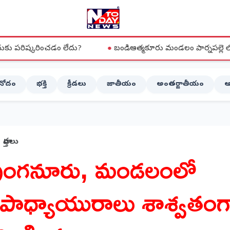
చడం లేదు?
●
బండిఆత్మకూరు మండలం పార్నపల్లె లో PGRS నిర్వహిం
ినోదం
భక్తి
క్రీడలు
జాతీయం
అంతర్జాతీయం
ఆ
వార్తలు
ుంగనూరు, మండలంలో
పాధ్యాయురాలు శాశ్వతంగ