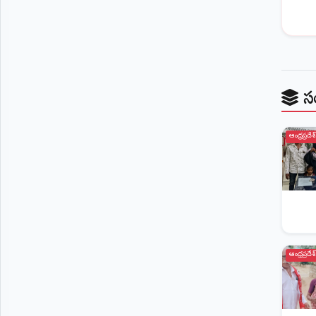
©
2026
NTODAY
NEWS
ప్రతి
క్షణం
స
-
ప్రజల
పక్షం
ఆంధ్రప్రదేశ్
ఆంధ్రప్రదేశ్