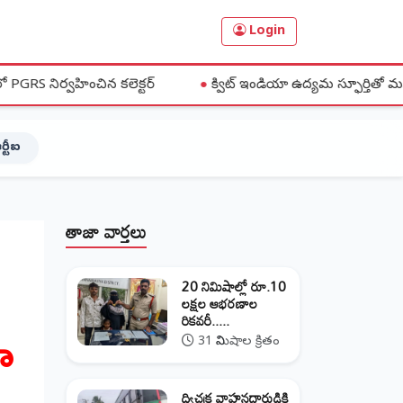
Login
చిన కలెక్టర్
●
క్విట్ ఇండియా ఉద్యమ స్ఫూర్తితో మహిళలు ఐక్య పోరాటాల
ర్టీఐ
తాజా వార్తలు
20 నిమిషాల్లో రూ.10
లక్షల ఆభరణాల
రికవరీ.....
ా
31 నిమిషాల క్రితం
ద్విచక్ర వాహనదారుడికి