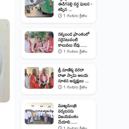
ఈడిగపల్లి వద్ద ఘటన -
తప్పిన ...
1 గంటల క్రితం
నక్కబండ ప్రాంతంలో
సరైనటువంటి
కాలువలు లేవు......
1 గంటల క్రితం
శ్రీ మాణిక్య వరదా
రాజా స్వామి ఆలయ
నూతన అధ్యక్షులు ...
1 గంటల క్రితం
ముఖ్యమంత్రి
పర్యటనను
విజయవంతం
చేయాలి......
1 గంటల క్రితం