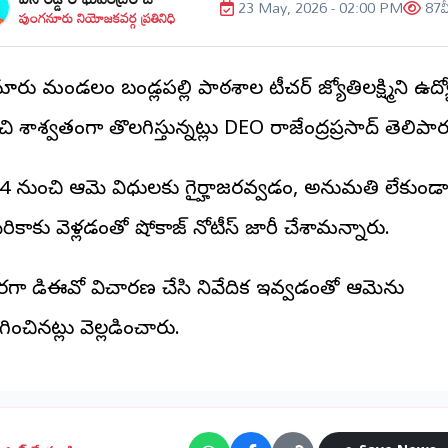
23 May, 2026 - 02:00 PM
87
వ
పుంగనూరు నియోజకవర్గ ప్రతినిధి
నూరు మండలం బండ్లపల్లి పాఠశాల టీచర్ జ్యోతిలక్ష్మిని ఉద్
ి శాశ్వతంగా తొలగిస్తున్నట్లు DEO రాజేంద్రప్రసాద్ తెలిపార
4 నుంచి ఆమె విధులకు గైర్హాజరవ్వడం, అనుమతి లేకుండా
ికాకు వెళ్లడంతో షోకాజ్ నోటీస్ జారీ చేశామన్నారు.
రగా డిఈవో విచారణ చేసి నివేదిక ఇవ్వడంతో ఆమెను
ించినట్లు వెల్లడించారు.