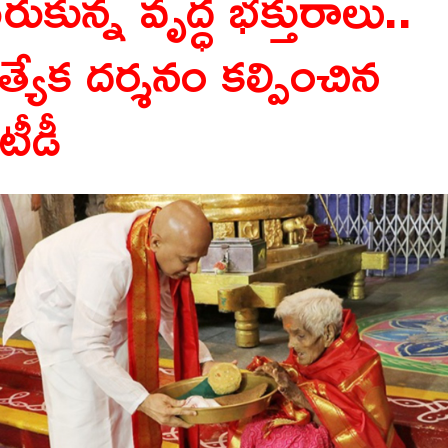
రుకున్న వృద్ధ భక్తురాలు..
రత్యేక దర్శనం కల్పించిన
టీడీ