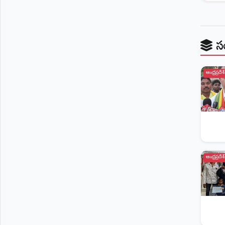
స
ఆంధ్రప్రదేశ్
ఆంధ్రప్రదేశ్