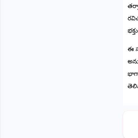
తర్
రవి
భక్త
ఈ స
అను
భాగ్
తెలి