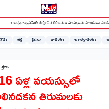
సమితి గుర్తించిన గిరిజనుల హక్కులను పాలకులు ఎందుకు పరిష్కరించడం 
ినోదం
భక్తి
క్రీడలు
జాతీయం
అంతర్జాతీయం
ఆ
వార్తలు
16 ఏళ్ల వయస్సులో
ాలినడకన తిరుమలకు