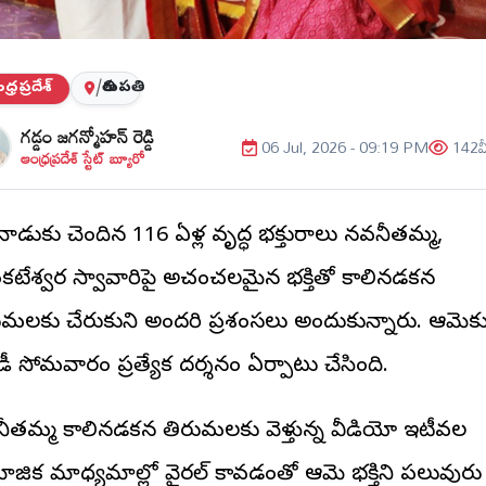
్రప్రదేశ్
/
తిరుపతి
గడ్డం జగన్మోహన్ రెడ్డి
06 Jul, 2026 - 09:19 PM
142
వ
ఆంధ్రప్రదేశ్ స్టేట్ బ్యూరో
నాడుకు చెందిన 116 ఏళ్ల వృద్ధ భక్తురాలు నవనీతమ్మ,
వేంకటేశ్వర స్వామివారిపై అచంచలమైన భక్తితో కాలినడకన
ుమలకు చేరుకుని అందరి ప్రశంసలు అందుకున్నారు. ఆమెక
డీ సోమవారం ప్రత్యేక దర్శనం ఏర్పాటు చేసింది.
ీతమ్మ కాలినడకన తిరుమలకు వెళ్తున్న వీడియో ఇటీవల
ాజిక మాధ్యమాల్లో వైరల్ కావడంతో ఆమె భక్తిని పలువురు