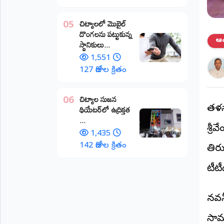
అంతర్జాతీయం
చిట్యాలలో మొబైల్
05
దొంగలను పట్టుకున్న
ఆర్టీఐ
ఆంధ
స్థానికులు...
1,551
రిపోర్టర్స్
127 రోజుల క్రితం
డెస్క్
(REPORTERS
DESK)
చిట్యాల సుజన
06
థియేటర్‌లో ఉద్రిక్తత
తమిళ
మా
...
రిపోర్టర్లు
శ్రీ
1,435
రిపోర్టర్‌గా
142 రోజుల క్రితం
తిర
చేరండి
టీటీ
లాగిన్
(Login)
నవన
సామ