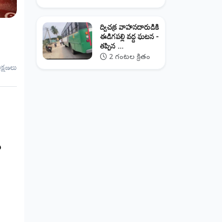
ద్విచక్ర వాహనదారుడికి
ఈడిగపల్లి వద్ద ఘటన -
తప్పిన ...
2 గంటల క్రితం
ీక్షణలు
ు