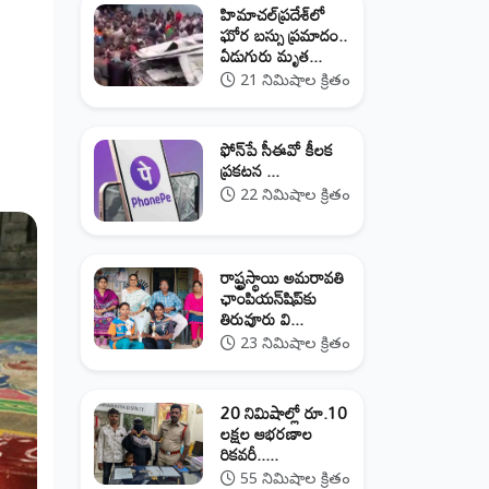
హిమాచల్‌ప్రదేశ్‌లో
ఘోర బస్సు ప్రమాదం..
ఏడుగురు మృత...
21 నిమిషాల క్రితం
ఫోన్‌పే సీఈవో కీలక
ప్రకటన ...
22 నిమిషాల క్రితం
రాష్ట్రస్థాయి అమరావతి
ఛాంపియన్‌షిప్‌కు
తిరువూరు వి...
23 నిమిషాల క్రితం
20 నిమిషాల్లో రూ.10
లక్షల ఆభరణాల
రికవరీ.....
55 నిమిషాల క్రితం