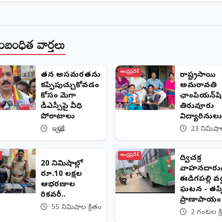
ంబంధిత వార్తలు
ఆంధ్రప్రదేశ్
తన అసమర్థతను
రాష్ట్రస్థాయి
కప్పిపుచ్చుకోవడం
అమరావతి
కోసం మెగా
ఛాంపియన్‌షిప
డీఎస్సీపై వీధి
తిరువూరు
పోరాటాలు
విద్యార్థినులు
ఇప్పుడే
23 నిమిషాల
ఆంధ్రప్రదేశ్
ద్విచక్ర
20 నిమిషాల్లో
వాహనదారుడ
రూ.10 లక్షల
ఈడిగపల్లి వద
ఆభరణాల
ఘటన - తప్
రికవరీ..
ప్రాణాపాయం
55 నిమిషాల క్రితం
2 గంటల క్ర