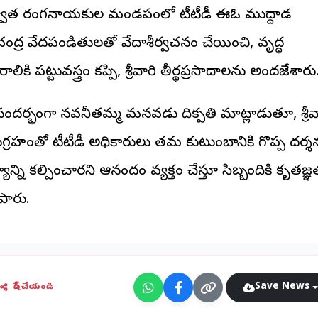
వాత రంగనాయకుల మండపంలో టీటీడీ ఈఓ ముద్దాడ
చంద్ర వేదపండితులతో వేదాశీర్వచనం చేయించి, వృద్ధ
ురాలికి పట్టువస్త్రం కప్పి, శ్రీవారి తీర్థప్రసాదాలను అందజేశారు
ందర్భంగా నవనీతమ్మ మనవడు దిక్పతి మాట్లాడుతూ, శ్రీవ
గ్రహంతో టీటీడీ అధికారులు తమ కుటుంబానికి గొప్ప దర్శ
యాన్ని కల్పించారని ఆనందం వ్యక్తం చేస్తూ సిబ్బందికి కృతజ్
పారు.
Save News
షేర్ చేయండి