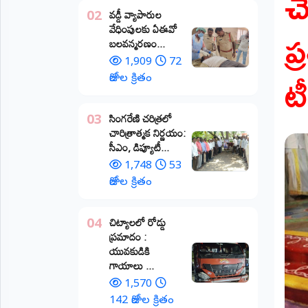
చే
వడ్డీ వ్యాపారుల
02
ప్రాంతీయ
ప్
వేధింపులకు ఏఈవో
వార్తలు
బలవన్మరణం...
(STATE)
1,909
72
టీ
తెలంగాణ
రోజుల క్రితం
ఆంధ్రప్రదేశ్
​సింగరేణి చరిత్రలో
03
చారిత్రాత్మక నిర్ణయం:
ప్రధాన
సీఎం, డిప్యూటీ...
విభాగాలు
(MAIN)
1,748
53
రోజుల క్రితం
వినోదం
చిట్యాలలో రోడ్డు
04
భక్తి
ప్రమాదం :
యువకుడికి
క్రీడలు
గాయాలు ​...
1,570
జాతీయం
142 రోజుల క్రితం