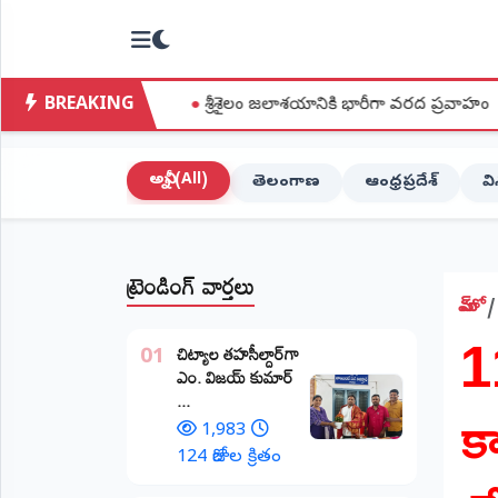
NTODAY
×
NEWS
BREAKING
●
శ్రీశైలం జలాశయానికి భారీగా వరద ప్రవాహం
●
ఐక్యరాజ్య
హోమ్
(Home)
అన్నీ (All)
తెలంగాణ
ఆంధ్రప్రదేశ్
వ
LIVE
STREAMING
ట్రెండింగ్ వార్తలు
లైవ్
టీవీ
హోమ్
1
(Live
​చిట్యాల తహసీల్దార్‌గా
TV)
01
ఎం. విజయ్ కుమార్
క
...
లైవ్
రేడియో
1,983
(Live
124 రోజుల క్రితం
Radio)