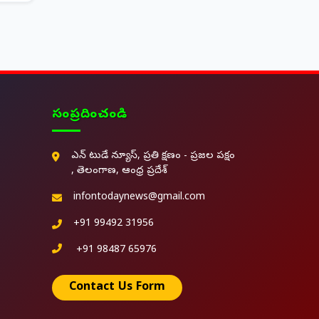
సంప్రదించండి
ఎన్ టుడే న్యూస్, ప్రతి క్షణం - ప్రజల పక్షం
, తెలంగాణ, ఆంధ్ర ప్రదేశ్
infontodaynews@gmail.com
+91 99492 31956
+91 98487 65976
Contact Us Form