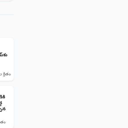
్‌కు
 క్రితం
ికి
్ద
పిన
ితం