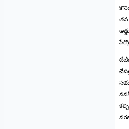
©
కొన
2026
NTODAY
తన 
NEWS
ప్రతి
అడ్డ
క్షణం
-
ప్రజల
పేర్
పక్షం
టీటీ
చేపట
సభ్
నవన
కల్ప
వరకు