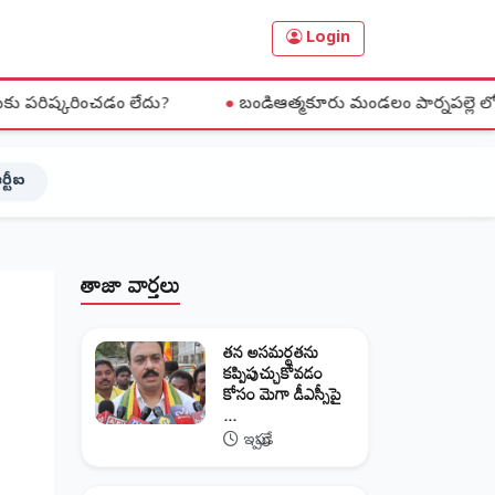
Login
లేదు?
●
బండిఆత్మకూరు మండలం పార్నపల్లె లో PGRS నిర్వహించిన క
ర్టీఐ
తాజా వార్తలు
తన అసమర్థతను
కప్పిపుచ్చుకోవడం
కోసం మెగా డీఎస్సీపై
...
ఇప్పుడే