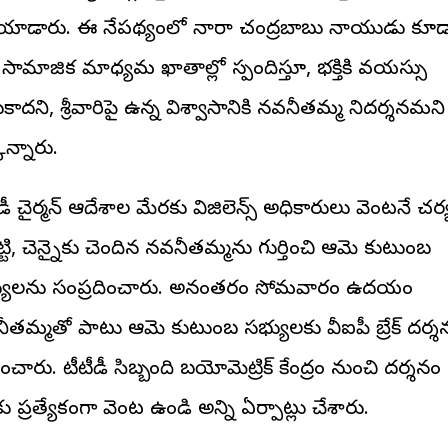
ియాడారు. ఈ నేపథ్యంలో నారా చంద్రబాబు నాయుడు కూడ
సామాజిక మాధ్యమ ఖాతాల్లో స్పందిస్తూ, భక్తికి వయస్సు
ుకాదని, శ్రీవారిపై ఉన్న విశ్వాసానికి నవనీతమ్మ నిదర్శనమని
కొన్నారు.
డీ చైర్మన్ ఆదేశాల మేరకు విజిలెన్స్ అధికారులు వెంటనే చర
్టి, చెన్నైకు చెందిన నవనీతమ్మను గుర్తించి ఆమె కుటుంబ
యులను సంప్రదించారు. అనంతరం సోమవారం ఉదయం
ీతమ్మతో పాటు ఆమె కుటుంబ సభ్యులకు వీఐపీ బ్రేక్ దర్శ
ించారు. టీటీడీ సిబ్బంది బయోమెట్రిక్ కేంద్రం నుంచి దర్శనం
 ప్రత్యేకంగా వెంట ఉండి అన్ని ఏర్పాట్లు చేశారు.