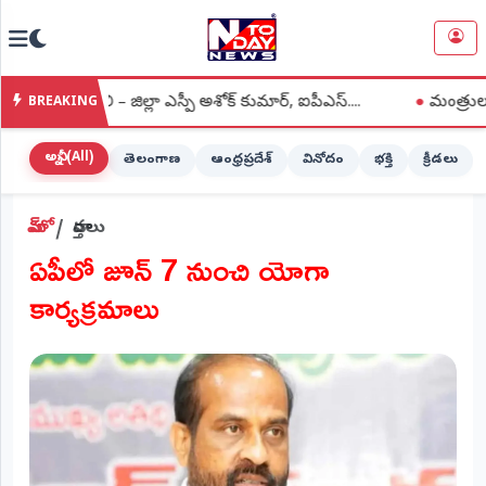
NTODAY
×
NEWS
ంచాలి – జిల్లా ఎస్పీ అశోక్ కుమార్, ఐపీఎస్....
●
మంత్రులను మర్యాద 
BREAKING
హోమ్
(Home)
అన్నీ (All)
తెలంగాణ
ఆంధ్రప్రదేశ్
వినోదం
భక్తి
క్రీడలు
LIVE
హోమ్
వార్తలు
STREAMING
ఏపీలో జూన్ 7 నుంచి యోగా
లైవ్
కార్యక్రమాలు
టీవీ
(Live
TV)
లైవ్
రేడియో
(Live
Radio)