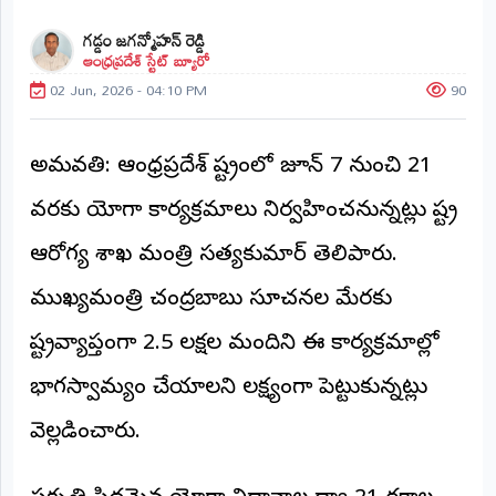
అంతర్జాతీయం
గడ్డం జగన్మోహన్ రెడ్డి
ఆంధ్రప్రదేశ్ స్టేట్ బ్యూరో
02 Jun, 2026 - 04:10 PM
90
ఆర్టీఐ
రిపోర్టర్స్
అమరావతి: ఆంధ్రప్రదేశ్ రాష్ట్రంలో జూన్ 7 నుంచి 21
డెస్క్
(REPORTERS
DESK)
వరకు యోగా కార్యక్రమాలు నిర్వహించనున్నట్లు రాష్ట్ర
మా
ఆరోగ్య శాఖ మంత్రి సత్యకుమార్ తెలిపారు.
రిపోర్టర్లు
ముఖ్యమంత్రి చంద్రబాబు సూచనల మేరకు
రిపోర్టర్‌గా
రాష్ట్రవ్యాప్తంగా 2.5 లక్షల మందిని ఈ కార్యక్రమాల్లో
చేరండి
భాగస్వామ్యం చేయాలని లక్ష్యంగా పెట్టుకున్నట్లు
లాగిన్
(Login)
వెల్లడించారు.