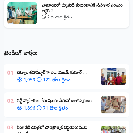
చాట్రాయిలో మృతుడి కుటుంబానికి సహకార సంఘం
ఆర్థిక స...
2 గంటల క్రితం
ట్రెండింగ్ వార్తలు
​చిట్యాల తహసీల్దార్‌గా ఎం. విజయ్ కుమార్ ...
01
1,959
123 రోజుల క్రితం
వడ్డీ వ్యాపారుల వేధింపులకు ఏఈవో బలవన్మరణం...
02
1,896
71 రోజుల క్రితం
​సింగరేణి చరిత్రలో చారిత్రాత్మక నిర్ణయం: సీఎం,
03