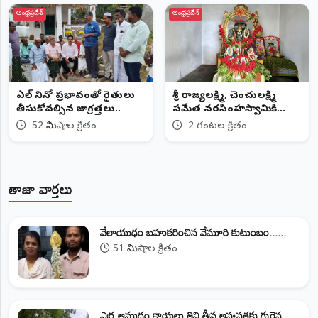
ఆంధ్రప్రదేశ్
ఆంధ్రప్రదేశ్
ఎల్ నినో ప్రభావంతో రైతులు
శ్రీ రాజ్యలక్ష్మి, చెంచులక్ష్మి
తీసుకోవల్సిన జాగ్రత్తలు..
సమేత నరసింహస్వామికి
శాకాంబరి అలంకరణ
52 నిమిషాల క్రితం
2 గంటల క్రితం
తాజా వార్తలు
వేలాయుధం బహుకరించిన వేమూరి కుటుంబం......
51 నిమిషాల క్రితం
ఎర్ర ఆముదం కాయలు తిని తీవ్ర అస్వస్థతకు గురైన