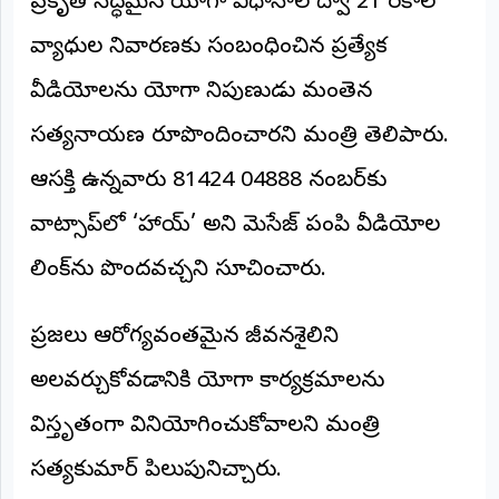
ప్రకృతి సిద్ధమైన యోగా విధానాల ద్వారా 21 రకాల
©
2026
వ్యాధుల నివారణకు సంబంధించిన ప్రత్యేక
NTODAY
NEWS
వీడియోలను యోగా నిపుణుడు మంతెన
ప్రతి
క్షణం
సత్యనారాయణ రూపొందించారని మంత్రి తెలిపారు.
-
ప్రజల
పక్షం
ఆసక్తి ఉన్నవారు 81424 04888 నంబర్‌కు
వాట్సాప్‌లో ‘హాయ్’ అని మెసేజ్ పంపి వీడియోల
లింక్‌ను పొందవచ్చని సూచించారు.
ప్రజలు ఆరోగ్యవంతమైన జీవనశైలిని
అలవర్చుకోవడానికి యోగా కార్యక్రమాలను
విస్తృతంగా వినియోగించుకోవాలని మంత్రి
సత్యకుమార్ పిలుపునిచ్చారు.