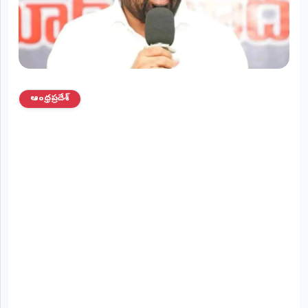
ప్రాంతీయ
వార్తలు
(STATE)
తెలంగాణ
ఆంధ్రప్రదేశ్
ఆంధ్రప్రదేశ్
ప్రధాన
విభాగాలు
(MAIN)
వినోదం
భక్తి
క్రీడలు
జాతీయం