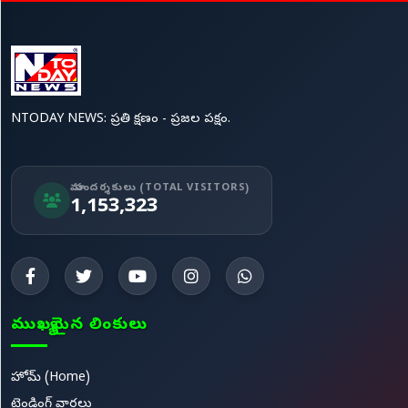
NTODAY NEWS: ప్రతి క్షణం - ప్రజల పక్షం.
మా సందర్శకులు (TOTAL VISITORS)
1,153,323
ముఖ్యమైన లింకులు
హోమ్ (Home)
ట్రెండింగ్ వార్తలు