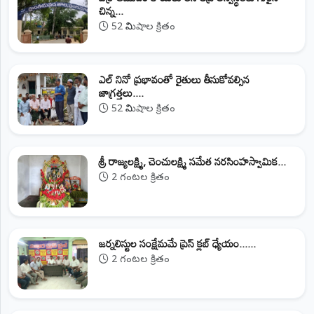
చిన్న...
52 నిమిషాల క్రితం
ఎల్ నినో ప్రభావంతో రైతులు తీసుకోవల్సిన
జాగ్రత్తలు....
52 నిమిషాల క్రితం
శ్రీ రాజ్యలక్ష్మి, చెంచులక్ష్మి సమేత నరసింహస్వామిక...
2 గంటల క్రితం
జర్నలిస్టుల సంక్షేమమే ప్రెస్ క్లబ్ ధ్యేయం......
2 గంటల క్రితం