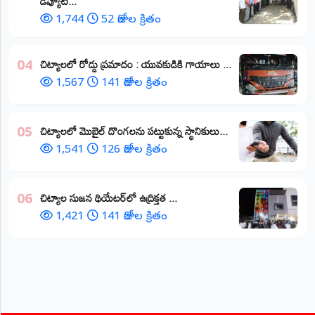
డిప్యూటీ...
1,744
52 రోజుల క్రితం
చిట్యాలలో రోడ్డు ప్రమాదం : యువకుడికి గాయాలు ​...
04
1,567
141 రోజుల క్రితం
చిట్యాలలో మొబైల్ దొంగలను పట్టుకున్న స్థానికులు...
05
1,541
126 రోజుల క్రితం
చిట్యాల సుజన థియేటర్‌లో ఉద్రిక్తత ...
06
1,421
141 రోజుల క్రితం