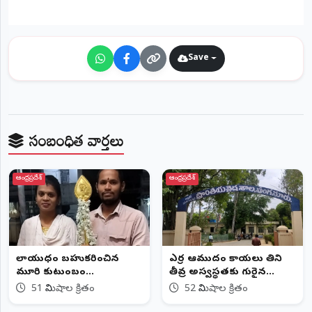
Save
సంబంధిత వార్తలు
ఆంధ్రప్రదేశ్
ఆంధ్రప్రదేశ్
వేలాయుధం బహుకరించిన
ఎర్ర ఆముదం కాయలు తిని
వేమూరి కుటుంబం...
తీవ్ర అస్వస్థతకు గురైన
చిన్నారులు...
51 నిమిషాల క్రితం
52 నిమిషాల క్రితం