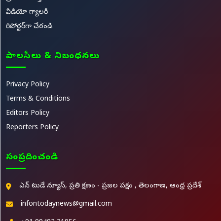
వీడియో గ్యాలరీ
రిపోర్టర్‌గా చేరండి
పాలసీలు & నిబంధనలు
Privacy Policy
Terms & Conditions
Editors Policy
Reporters Policy
సంప్రదించండి
ఎన్ టుడే న్యూస్, ప్రతి క్షణం - ప్రజల పక్షం , తెలంగాణ, ఆంధ్ర ప్రదేశ్
infontodaynews@gmail.com