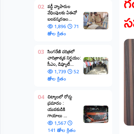
గ
వడ్డీ వ్యాపారుల
02
ప్రాంతీయ
స
వేధింపులకు ఏఈవో
వార్తలు
బలవన్మరణం...
(STATE)
1,896
71
తెలంగాణ
రోజుల క్రితం
ఆంధ్రప్రదేశ్
​సింగరేణి చరిత్రలో
03
చారిత్రాత్మక నిర్ణయం:
ప్రధాన
సీఎం, డిప్యూటీ...
విభాగాలు
(MAIN)
1,739
52
రోజుల క్రితం
వినోదం
చిట్యాలలో రోడ్డు
04
భక్తి
ప్రమాదం :
యువకుడికి
క్రీడలు
గాయాలు ​...
1,567
జాతీయం
141 రోజుల క్రితం