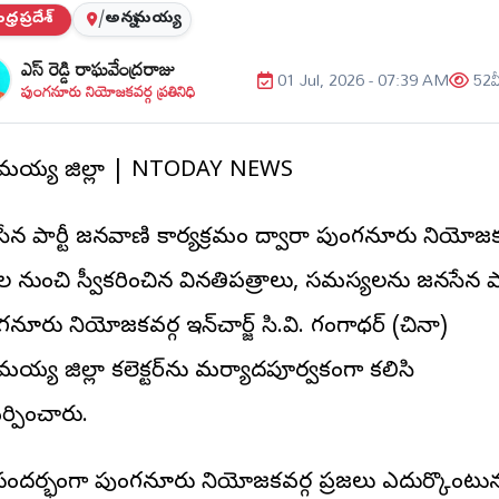
్రప్రదేశ్
/
అన్నమయ్య
ఎస్ రెడ్డి రాఘవేంద్రరాజు
01 Jul, 2026 - 07:39 AM
52
వ
పుంగనూరు నియోజకవర్గ ప్రతినిధి
నమయ్య జిల్లా | NTODAY NEWS
ేన పార్టీ జనవాణి కార్యక్రమం ద్వారా పుంగనూరు నియోజక
జల నుంచి స్వీకరించిన వినతిపత్రాలు, సమస్యలను జనసేన పార
నూరు నియోజకవర్గ ఇన్‌చార్జ్ సి.వి. గంగాధర్ (చిన్నా)
మయ్య జిల్లా కలెక్టర్‌ను మర్యాదపూర్వకంగా కలిసి
్పించారు.
ందర్భంగా పుంగనూరు నియోజకవర్గ ప్రజలు ఎదుర్కొంటున్