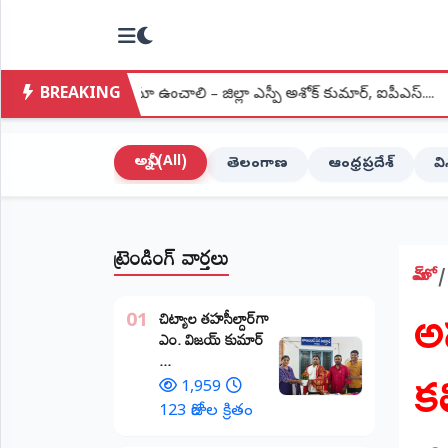
NTODAY
×
NEWS
BREAKING
ంతర నిఘా ఉంచాలి – జిల్లా ఎస్పీ అశోక్ కుమార్, ఐపీఎస్....
●
మంత్రులన
హోమ్
(Home)
అన్నీ (All)
తెలంగాణ
ఆంధ్రప్రదేశ్
వ
LIVE
STREAMING
ట్రెండింగ్ వార్తలు
లైవ్
టీవీ
హోమ్
అన
(Live
​చిట్యాల తహసీల్దార్‌గా
TV)
01
ఎం. విజయ్ కుమార్
క
...
లైవ్
రేడియో
1,959
(Live
123 రోజుల క్రితం
Radio)