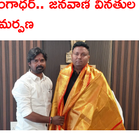
ంగాధర్.. జనవాణి వినతుల
మర్పణ