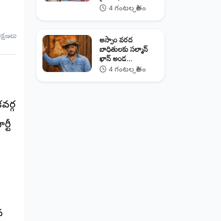
4 గంటల క్రితం
ీక్షణలు
అస్సాం వరద
బాధితులకు సల్మాన్
ఖాన్ అండ...
4 గంటల క్రితం
వర్గ
్టీ
న