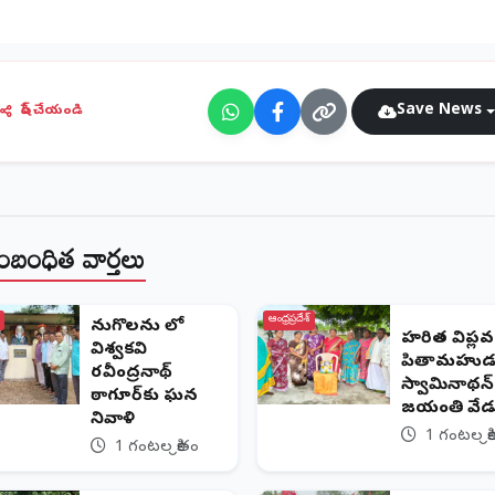
Save News
షేర్ చేయండి
ంబంధిత వార్తలు
ఆంధ్రప్రదేశ్
పెనుగొలను లో
హరిత విప్లవ
విశ్వకవి
పితామహుడ
రవీంద్రనాథ్
స్వామినాథన్
ఠాగూర్‌కు ఘన
జయంతి వేడ
నివాళి
1 గంటల క్ర
1 గంటల క్రితం