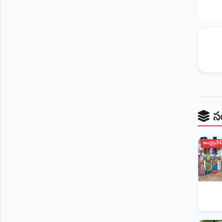
స
ఆంధ్రప్రదేశ్