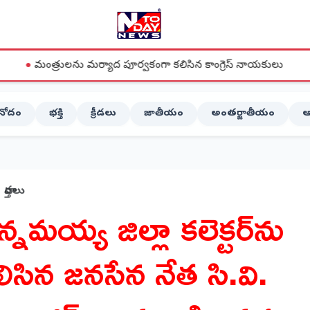
ు మర్యాద పూర్వకంగా కలిసిన కాంగ్రెస్ నాయకులు
●
దేవరపల్లిలో వ
ినోదం
భక్తి
క్రీడలు
జాతీయం
అంతర్జాతీయం
ఆ
వార్తలు
్నమయ్య జిల్లా కలెక్టర్‌ను
లిసిన జనసేన నేత సి.వి.