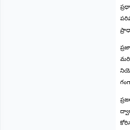
©
ప్రధ
2026
NTODAY
పరిష
NEWS
ప్రతి
ప్రా
క్షణం
-
ప్రజల
పక్షం
ప్ర
మరి
నియో
గంగ
ప్ర
ద్వా
కోర