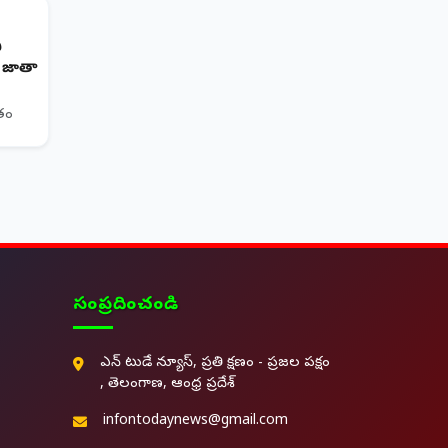
ి
ర జాతా
ితం
సంప్రదించండి
ఎన్ టుడే న్యూస్, ప్రతి క్షణం - ప్రజల పక్షం
, తెలంగాణ, ఆంధ్ర ప్రదేశ్
infontodaynews@gmail.com