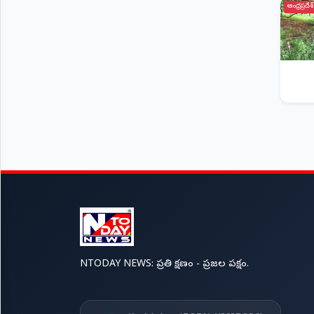
ఆంధ్రప్రదేశ్
NTODAY NEWS: ప్రతి క్షణం - ప్రజల పక్షం.