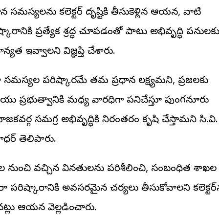
ాన సమస్యలను కలెక్టర్ దృష్టికి తీసుకెళ్లిన ఆయన, వాటి
్కారానికి ప్రత్యేక శ్రద్ధ చూపడంతో పాటు అభివృద్ధి పనులక
ధాన్యత ఇవ్వాలని విజ్ఞప్తి చేశారు.
జా సమస్యల పరిష్కారమే తమ ప్రధాన లక్ష్యమని, ప్రజలకు
యు ప్రభుత్వానికి మధ్య వారధిగా పనిచేస్తూ పుంగనూరు
జకవర్గ సమగ్ర అభివృద్ధికి నిరంతరం కృషి చేస్తామని సి.వి.
ాధర్ తెలిపారు.
జల నుంచి వచ్చిన వినతులను పరిశీలించి, సంబంధిత శాఖల
రా పరిష్కారానికి అవసరమైన చర్యలు తీసుకోవాలని కలెక్టర్‌
ినట్లు ఆయన వెల్లడించారు.