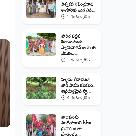
విశ్వకవి రవీంద్రనాథ్
ఠాగూర్‌కు ఘన నివ...
1 గంటల క్రితం
హరిత విప్లవ
పితామహుడు
స్వామినాథన్ జయంతి
వేడుకలు...
1 గంటల క్రితం
పశ్చిమగోదావరిలో
భారీ పాము కలకలం..
అప్రమత్తమైన స్థా...
4 గంటల క్రితం
పాలకులను
నిలదీయాలని సీపీఐ
ప్రచార జాతా
ప్రారంభం...