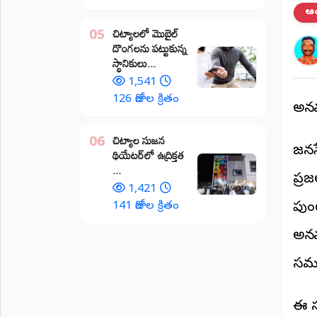
ఆంధ
అంతర్జాతీయం
చిట్యాలలో మొబైల్
05
దొంగలను పట్టుకున్న
ఆర్టీఐ
స్థానికులు...
1,541
రిపోర్టర్స్
126 రోజుల క్రితం
డెస్క్
అన్
(REPORTERS
DESK)
చిట్యాల సుజన
06
జనస
థియేటర్‌లో ఉద్రిక్తత
మా
...
రిపోర్టర్లు
ప్ర
1,421
రిపోర్టర్‌గా
141 రోజుల క్రితం
పుంగ
చేరండి
అన్న
లాగిన్
సమర
(Login)
ఈ స