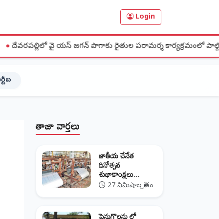
Login
ై యస్ జగన్ పొగాకు రైతుల పరామర్శ కార్యక్రమంలో పాల్గొన్న జిల్లా అధ్యక్షులు చి
ర్టీఐ
తాజా వార్తలు
జాతీయ చేనేత
దినోత్సవ
శుభాకాంక్షలు...
27 నిమిషాల క్రితం
పెనుగొలను లో