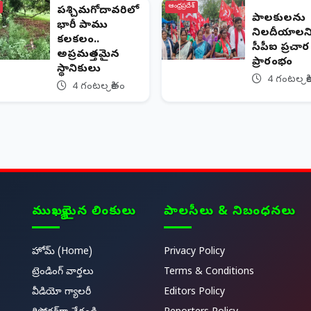
ఆంధ్రప్రదేశ్
పశ్చిమగోదావరిలో
పాలకులను
భారీ పాము
నిలదీయాలన
కలకలం..
సీపీఐ ప్రచా
అప్రమత్తమైన
ప్రారంభం
స్థానికులు
4 గంటల క్ర
4 గంటల క్రితం
ముఖ్యమైన లింకులు
పాలసీలు & నిబంధనలు
హోమ్ (Home)
Privacy Policy
ట్రెండింగ్ వార్తలు
Terms & Conditions
వీడియో గ్యాలరీ
Editors Policy