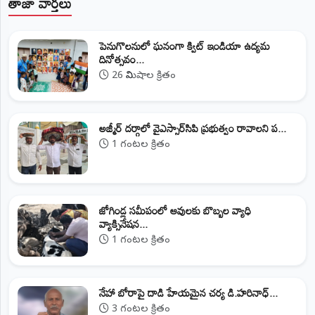
తాజా వార్తలు
పెనుగొలనులో ఘనంగా క్విట్ ఇండియా ఉద్యమ
దినోత్సవం...
26 నిమిషాల క్రితం
అజ్మీర్ దర్గాలో వైఎస్సార్‌సిపి ప్రభుత్వం రావాలని ప...
1 గంటల క్రితం
జోగిండ్ల సమీపంలో ఆవులకు బొబ్బల వ్యాధి
వ్యాక్సినేషన...
1 గంటల క్రితం
నేహా బోరాపై దాడి హేయమైన చర్య డి.హరినాధ్...
3 గంటల క్రితం