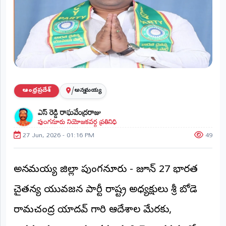
ప్రాంతీయ
వార్తలు
(STATE)
తెలంగాణ
ఆంధ్రప్రదేశ్
/
ఆంధ్రప్రదేశ్
అన్నమయ్య
ప్రధాన
ఎస్ రెడ్డి రాఘవేంద్రరాజు
విభాగాలు
పుంగనూరు నియోజకవర్గ ప్రతినిధి
(MAIN)
27 Jun, 2026 - 01:16 PM
49
వినోదం
భక్తి
అన్నమయ్య జిల్లా పుంగనూరు - జూన్ 27 భారత
చైతన్య యువజన పార్టీ రాష్ట్ర అధ్యక్షులు శ్రీ బోడె
క్రీడలు
రామచంద్ర యాదవ్ గారి ఆదేశాల మేరకు,
జాతీయం