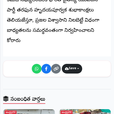
కమిటీ సభ్యులందరికీ భారత చైతన్య యువజన
©
2026
పార్టీ తరఫున హృదయపూర్వక శుభాకాంక్షలు
NTODAY
NEWS
తెలియజేస్తూ, ప్రజల విశ్వాసాన్ని నిలబెట్టే విధంగా
ప్రతి
క్షణం
బాధ్యతలను సమర్థవంతంగా నిర్వహించాలని
-
ప్రజల
పక్షం
కోరారు
Save
సంబంధిత వార్తలు
ఆంధ్రప్రదేశ్
ఆంధ్రప్రదేశ్