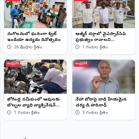
పెనుగొలనులో ఘనంగా క్విట్
అజ్మీర్ దర్గాలో వైఎస్సార్‌సిపి
ఇండియా ఉద్యమ దినోత్సవం
ప్రభుత్వం రావాలని
ప్రార్థనలు...
26 నిమిషాల క్రితం
1 గంటల క్రితం
ఆంధ్రప్రదేశ్
ఆంధ్రప్రదేశ్
జోగిండ్ల సమీపంలో ఆవులకు
నేహా బోరాపై దాడి హేయమైన
బొబ్బల వ్యాధి వ్యాక్సినేషన్...
చర్య డి.హరినాధ్
1 గంటల క్రితం
3 గంటల క్రితం