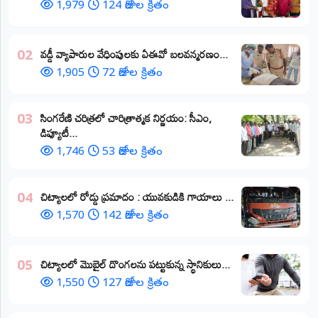
1,979
124 రోజుల క్రితం
వడ్డీ వ్యాపారుల వేధింపులకు ఏఈవో బలవన్మరణం...
02
1,905
72 రోజుల క్రితం
​సింగరేణి చరిత్రలో చారిత్రాత్మక నిర్ణయం: సీఎం,
03
డిప్యూటీ...
1,746
53 రోజుల క్రితం
చిట్యాలలో రోడ్డు ప్రమాదం : యువకుడికి గాయాలు ​...
04
1,570
142 రోజుల క్రితం
చిట్యాలలో మొబైల్ దొంగలను పట్టుకున్న స్థానికులు...
05
1,550
127 రోజుల క్రితం