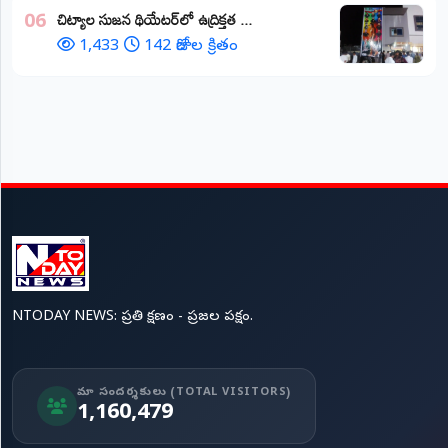
చిట్యాల సుజన థియేటర్‌లో ఉద్రిక్తత ...
06
1,433
142 రోజుల క్రితం
NTODAY NEWS: ప్రతి క్షణం - ప్రజల పక్షం.
మా సందర్శకులు (TOTAL VISITORS)
1,160,479