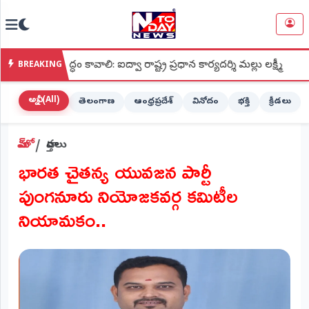
NTODAY
×
NEWS
్ధం కావాలి: ఐద్వా రాష్ట్ర ప్రధాన కార్యదర్శి మల్లు లక్ష్మీ
●
శ్రీ కప
BREAKING
హోమ్
(Home)
అన్నీ (All)
తెలంగాణ
ఆంధ్రప్రదేశ్
వినోదం
భక్తి
క్రీడలు
LIVE
హోమ్
వార్తలు
STREAMING
భారత చైతన్య యువజన పార్టీ
లైవ్
పుంగనూరు నియోజకవర్గ కమిటీల
టీవీ
(Live
నియామకం..
TV)
లైవ్
రేడియో
(Live
Radio)