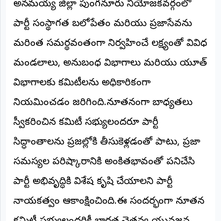
అన్నమయ్య జిల్లా పుంగనూరు నియోజకవర్గంలో
అంతర్జాతీయం
పార్టీ సంస్థాగత బలోపేతం మరియు ప్రజాసేవను
ఆర్టీఐ
మరింత సమర్థవంతంగా నిర్వహించే లక్ష్యంతో వివిధ
మండలాలు, అనుబంధ విభాగాలు మరియు యూత్
రిపోర్టర్స్
డెస్క్
విభాగాలకు కమిటీలను అధికారికంగా
(REPORTERS
DESK)
నియమించడం జరిగింది.నూతనంగా బాధ్యతలు
మా
రిపోర్టర్లు
స్వీకరించిన కమిటీ సభ్యులందరూ పార్టీ
సిద్ధాంతాలను ప్రజల్లోకి తీసుకెళ్లడంతో పాటు, ప్రజా
రిపోర్టర్‌గా
చేరండి
సమస్యల పరిష్కారానికి అంకితభావంతో పనిచేసి
లాగిన్
పార్టీ అభివృద్ధికి విశేష కృషి చేయాలని పార్టీ
(Login)
నాయకత్వం ఆకాంక్షించింది.ఈ సందర్భంగా నూతన