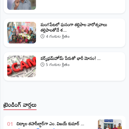
మంగపేటలో ఘనంగా తల్లిపాల వారోత్సవాలు
తల్లిపాలతోనే శ...
4 గంటల క్రితం
వర్క్‌ఫ్రమ్‌హోమ్‌ పేరుతో భారీ మోసం! ...
5 గంటల క్రితం
ట్రెండింగ్ వార్తలు
​చిట్యాల తహసీల్దార్‌గా ఎం. విజయ్ కుమార్ ...
01