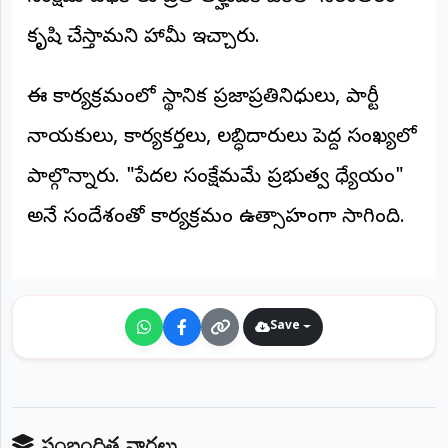
కృషి చేస్తామని హామీ ఇచ్చారు.
ఈ కార్యక్రమంలో స్థానిక ప్రజాప్రతినిధులు, పార్టీ
నాయకులు, కార్యకర్తలు, లబ్ధిదారులు పెద్ద సంఖ్యలో
పాల్గొన్నారు. "పేదల సంక్షేమమే ప్రభుత్వ ధ్యేయం"
అనే సందేశంతో కార్యక్రమం ఉత్సాహంగా సాగింది.
Save
సంబంధిత వార్తలు