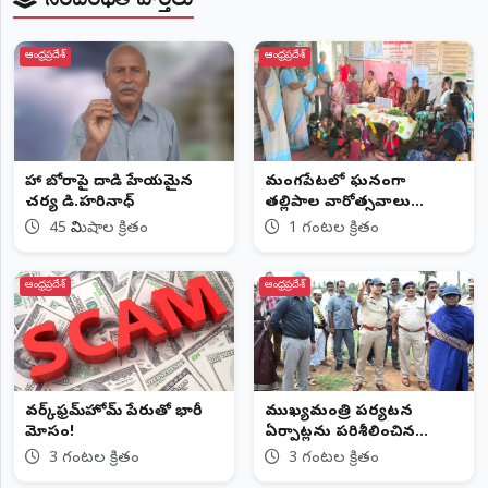
ఆంధ్రప్రదేశ్
ఆంధ్రప్రదేశ్
నేహా బోరాపై దాడి హేయమైన
మంగపేటలో ఘనంగా
చర్య డి.హరినాధ్
తల్లిపాల వారోత్సవాలు
తల్లిపాలతోనే శిశువులకు
45 నిమిషాల క్రితం
1 గంటల క్రితం
సంపూర్ణ ఆరోగ్యం అంగన్వాడీ
కార్యకర్త అనిత
ఆంధ్రప్రదేశ్
ఆంధ్రప్రదేశ్
వర్క్‌ఫ్రమ్‌హోమ్‌ పేరుతో భారీ
ముఖ్యమంత్రి పర్యటన
మోసం!
ఏర్పాట్లను పరిశీలించిన
ఏలూరు జిల్లా కలెక్టర్, ఎస్పీ
3 గంటల క్రితం
3 గంటల క్రితం