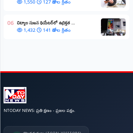
1,550
127 రోజుల క్రితం
చిట్యాల సుజన థియేటర్‌లో ఉద్రిక్తత ...
06
1,432
141 రోజుల క్రితం
NTODAY NEWS: ప్రతి క్షణం - ప్రజల పక్షం.