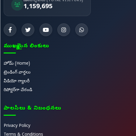
మా సందర్శకులు (TOTAL VISITORS)
1,159,695
ముఖ్యమైన లింకులు
హోమ్ (Home)
ట్రెండింగ్ వార్తలు
వీడియో గ్యాలరీ
రిపోర్టర్‌గా చేరండి
పాలసీలు & నిబంధనలు
Privacy Policy
Terms & Conditions