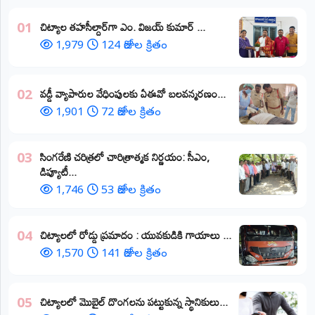
​చిట్యాల తహసీల్దార్‌గా ఎం. విజయ్ కుమార్ ...
01
1,979
124 రోజుల క్రితం
వడ్డీ వ్యాపారుల వేధింపులకు ఏఈవో బలవన్మరణం...
02
1,901
72 రోజుల క్రితం
​సింగరేణి చరిత్రలో చారిత్రాత్మక నిర్ణయం: సీఎం,
03
డిప్యూటీ...
1,746
53 రోజుల క్రితం
చిట్యాలలో రోడ్డు ప్రమాదం : యువకుడికి గాయాలు ​...
04
1,570
141 రోజుల క్రితం
చిట్యాలలో మొబైల్ దొంగలను పట్టుకున్న స్థానికులు...
05