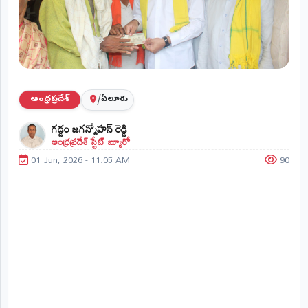
ప్రాంతీయ
వార్తలు
(STATE)
తెలంగాణ
/
ఆంధ్రప్రదేశ్
ఏలూరు
ఆంధ్రప్రదేశ్
గడ్డం జగన్మోహన్ రెడ్డి
ఆంధ్రప్రదేశ్ స్టేట్ బ్యూరో
ప్రధాన
విభాగాలు
01 Jun, 2026 - 11:05 AM
90
(MAIN)
వినోదం
భక్తి
క్రీడలు
జాతీయం