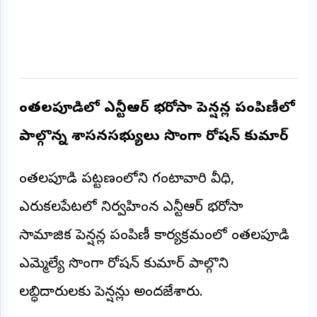
అంతర్జాతీయం
ఆర్టీఐ
రిపోర్టర్స్
చింతలపూడిలో ఎన్టీఆర్ భరోసా పెన్షన్ల పంపిణీలో
డెస్క్
(REPORTERS
DESK)
పాల్గొన్న శాసనసభ్యులు సొంగా రోషన్ కుమార్
మా
రిపోర్టర్లు
చింతలపూడి పట్టణంలోని గంటావారి వీధి,
రిపోర్టర్‌గా
ఎరుకలపేటలో నిర్వహించిన ఎన్టీఆర్ భరోసా
చేరండి
సామాజిక పెన్షన్ల పంపిణీ కార్యక్రమంలో చింతలపూడి
లాగిన్
ఎమ్మెల్యే సొంగా రోషన్ కుమార్ పాల్గొని
(Login)
లబ్ధిదారులకు పెన్షన్లు అందజేశారు.