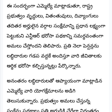
©
ఈ సందర్భంగా ఎమ్మెల్యే మాట్లాడుతూ, రాష్ట్ర
2026
NTODAY
ప్రభుత్వం వృద్ధులు, వితంతువులు, దివ్యాంగులు
NEWS
ప్రతి
తదితర అర్హులైన వర్గాల సంక్షేమాన్ని ప్రధాన లక్ష్యంగా
క్షణం
-
ప్రజల
పెట్టుకుని ఎన్టీఆర్ భరోసా పథకాన్ని సమర్థవంతంగా
పక్షం
అమలు చేస్తోందని తెలిపారు. ప్రతి నెలా పెన్షన్లను
లబ్ధిదారుల గడప వద్దకే అందిస్తూ వారి జీవితాలకు
ఆర్థిక భరోసా కల్పిస్తున్నట్లు పేర్కొన్నారు.
అనంతరం లబ్ధిదారులతో ఆప్యాయంగా మాట్లాడిన
ఎమ్మెల్యే వారి యోగక్షేమాలను అడిగి
తెలుసుకున్నారు. ప్రభుత్వం అమలు చేస్తున్న
సంక్షేమ పథకాలు ప్రతి అర్హుడికి చేరేలా నిరంతరం