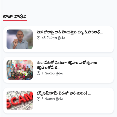
తాజా వార్తలు
నేహా బోరాపై దాడి హేయమైన చర్య డి.హరినాధ్...
45 నిమిషాల క్రితం
మంగపేటలో ఘనంగా తల్లిపాల వారోత్సవాలు
తల్లిపాలతోనే శ...
1 గంటల క్రితం
వర్క్‌ఫ్రమ్‌హోమ్‌ పేరుతో భారీ మోసం! ...
3 గంటల క్రితం