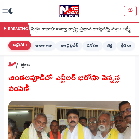
NTODAY
×
NEWS
్ధం కావాలి: ఐద్వా రాష్ట్ర ప్రధాన కార్యదర్శి మల్లు లక్ష్మీ
●
శ్రీ కప
BREAKING
హోమ్
(Home)
అన్నీ (All)
తెలంగాణ
ఆంధ్రప్రదేశ్
వినోదం
భక్తి
క్రీడలు
LIVE
హోమ్
వార్తలు
STREAMING
చింతలపూడిలో ఎన్టీఆర్ భరోసా పెన్షన్ల
లైవ్
పంపిణీ
టీవీ
(Live
TV)
లైవ్
రేడియో
(Live
Radio)