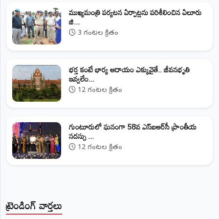
ముఖ్యమంత్రి పర్యటన ఏర్పాట్లను పరిశీలించిన ఏలూరు
జి...
3 గంటల క్రితం
భర్త కంటే భార్య ఆదాయం ఎక్కువైతే.. జీవనభృతి
ఇవ్వలేం...
12 గంటల క్రితం
గుంటూరులో ఘనంగా 58వ ఎస్‌ఐఆర్‌సీ ప్రాంతీయ
సదస్సు ...
12 గంటల క్రితం
ట్రెండింగ్ వార్తలు