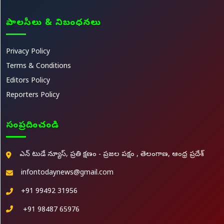
పాలసీలు & నిబంధనలు
Privacy Policy
Terms & Conditions
Editors Policy
Reporters Policy
సంప్రదించండి
ఎన్ టుడే న్యూస్, ప్రతి క్షణం - ప్రజల పక్షం , తెలంగాణ, ఆంధ్ర ప్రదేశ్
infontodaynews@gmail.com
+91 99492 31956
+91 98487 65976