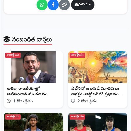
©
Save
2026
NTODAY
NEWS
ప్రతి
క్షణం
సంబంధిత వార్తలు
-
ప్రజల
పక్షం
అంతర్జాతీయం
అంతర్జాతీయం
అమెరికా రాజకీయాల్లో
ఎల్‌నినో బలపడే సూచనలు
అల్‌సయీద్ సంచలనం
ఆగస్టు–అక్టోబర్‌లో ప్రభావం
ధనబలాన్ని ఢీకొట్టిన
పెరిగే అవకాశం
1 రోజుల క్రితం
2 రోజుల క్రితం
ప్రజాబలం..
అంతర్జాతీయం
అంతర్జాతీయం