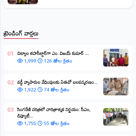
ట్రెండింగ్ వార్తలు
​చిట్యాల తహసీల్దార్‌గా ఎం. విజయ్ కుమార్ ...
01
1,999
126 రోజుల క్రితం
వడ్డీ వ్యాపారుల వేధింపులకు ఏఈవో బలవన్మరణం...
02
1,922
74 రోజుల క్రితం
​సింగరేణి చరిత్రలో చారిత్రాత్మక నిర్ణయం: సీఎం,
03
డిప్యూటీ...
1,755
55 రోజుల క్రితం