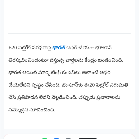
అంతర్జాతీయం
ఆర్టీఐ
రిపోర్టర్స్
డెస్క్
E20 పెట్రోల్ సరఫరాపై
భారత్
ఆఫర్ చేయగా భూటాన్
(REPORTERS
DESK)
తిరస్కరించిందంటూ వస్తున్న వార్తలను కేంద్రం ఖండించింది.
మా
భారత ఆయిల్ మార్కెటింగ్ కంపెనీలు అలాంటి ఆఫరే
రిపోర్టర్లు
చేయలేదని స్పష్టం చేసింది. భూటాన్‌కు ఈ20 పెట్రోల్ ఎగుమతి
రిపోర్టర్‌గా
చేరండి
చేసే ప్రతిపాదన లేదని వెల్లడించింది. తప్పుడు ప్రచారాలను
నమ్మొద్దని సూచించింది.
లాగిన్
(Login)