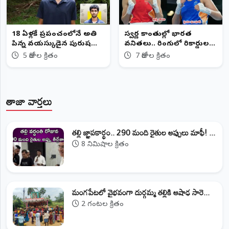
18 ఏళ్లకే ప్రపంచంలోనే అతి
స్వర్ణ కాంతుల్లో భారత
పిన్న వయస్కుడైన పురుష
వనితలు.. రింగులో రికార్డుల
ప్రొఫెసర్
వర్షం!
5 రోజుల క్రితం
7 రోజుల క్రితం
తాజా వార్తలు
తల్లి జ్ఞాపకార్థం.. 290 మంది రైతుల అప్పులు మాఫీ! ...
8 నిమిషాల క్రితం
మంగపేటలో వైభవంగా దుర్గమ్మ తల్లికి ఆషాఢ సారె...
2 గంటల క్రితం