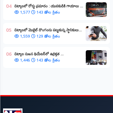
చిట్యాలలో రోడ్డు ప్రమాదం : యువకుడికి గాయాలు ​...
04
1,577
143 రోజుల క్రితం
చిట్యాలలో మొబైల్ దొంగలను పట్టుకున్న స్థానికులు...
05
1,559
129 రోజుల క్రితం
చిట్యాల సుజన థియేటర్‌లో ఉద్రిక్తత ...
06
1,446
143 రోజుల క్రితం