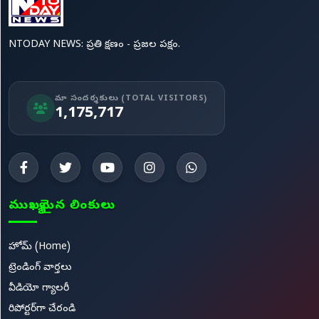
NTODAY NEWS: ప్రతి క్షణం - ప్రజల పక్షం.
మా సందర్శకులు (TOTAL VISITORS)
1,175,717
ముఖ్యమైన లింకులు
హోమ్ (Home)
ట్రెండింగ్ వార్తలు
వీడియో గ్యాలరీ
రిపోర్టర్‌గా చేరండి