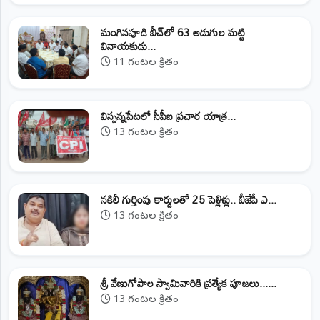
మంగినపూడి బీచ్‌లో 63 అడుగుల మట్టి
వినాయకుడు...
11 గంటల క్రితం
విస్సన్నపేటలో సీపీఐ ప్రచార యాత్ర...
13 గంటల క్రితం
నకిలీ గుర్తింపు కార్డులతో 25 పెళ్లిళ్లు.. బీజేపీ ఎ...
13 గంటల క్రితం
శ్రీ వేణుగోపాల స్వామివారికి ప్రత్యేక పూజలు......
13 గంటల క్రితం