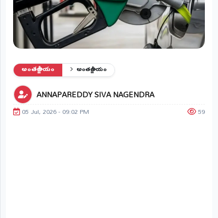
ప్రాంతీయ
వార్తలు
(STATE)
తెలంగాణ
అంతర్జాతీయం
అంతర్జాతీయం
ఆంధ్రప్రదేశ్
ANNAPAREDDY SIVA NAGENDRA
ప్రధాన
విభాగాలు
05 Jul, 2026 - 09:02 PM
59
(MAIN)
వినోదం
భక్తి
క్రీడలు
జాతీయం