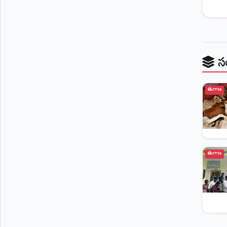
స
తెలంగాణ
తెలంగాణ