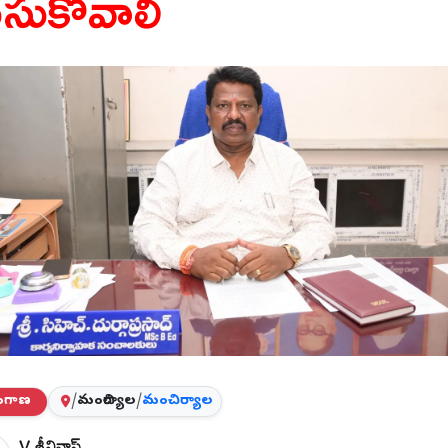
ేసుకోవాలి
లంగాణ
/
మంచిర్యాల
/
మంచిర్యాల
V శ్రీనివాస్