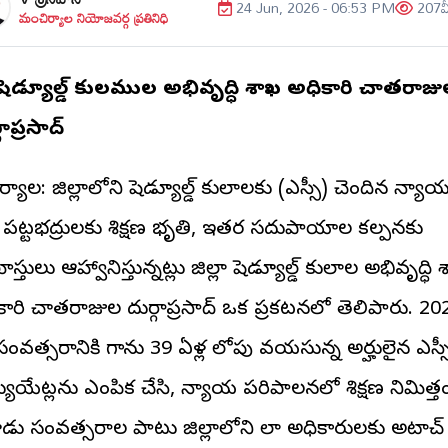
24 Jun, 2026 - 06:53 PM
207
వ
మంచిర్యాల నియోజవర్గ ప్రతినిధి
్లా షెడ్యూల్డ్ కులముల అభివృద్ధి శాఖ అధికారి చాతరాజ
గాప్రసాద్
ిర్యాల: జిల్లాలోని షెడ్యూల్డ్ కులాలకు (ఎస్సీ) చెందిన న్యా
త్ర పట్టభద్రులకు శిక్షణ భృతి, ఇతర సదుపాయాల కల్పనకు
స్తులు ఆహ్వానిస్తున్నట్లు జిల్లా షెడ్యూల్డ్ కులాల అభివృద్ధి
కారి చాతరాజుల దుర్గాప్రసాద్ ఒక ప్రకటనలో తెలిపారు. 20
సంవత్సరానికి గాను 39 ఏళ్ల లోపు వయసున్న అర్హులైన ఎస్స
డ్యుయేట్లను ఎంపిక చేసి, న్యాయ పరిపాలనలో శిక్షణ నిమిత్త
ు సంవత్సరాల పాటు జిల్లాలోని లా అధికారులకు అటాచ్