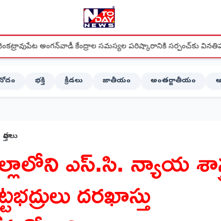
వాడీ కేంద్రాల సమస్యల పరిష్కారానికి సర్పంచ్‌కు వినతిపత్రం
●
స్థాన
ినోదం
భక్తి
క్రీడలు
జాతీయం
అంతర్జాతీయం
ఆ
వార్తలు
ిల్లాలోని ఎస్.సి. న్యాయ శాస్త
్టభద్రులు దరఖాస్తు