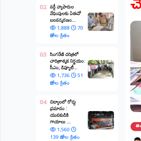
చ
వడ్డీ వ్యాపారుల
02
ప్రాంతీయ
వేధింపులకు ఏఈవో
వార్తలు
బలవన్మరణం...
(STATE)
1,888
70
తెలంగాణ
రోజుల క్రితం
ఆంధ్రప్రదేశ్
​సింగరేణి చరిత్రలో
03
చారిత్రాత్మక నిర్ణయం:
ప్రధాన
సీఎం, డిప్యూటీ...
విభాగాలు
(MAIN)
1,736
51
రోజుల క్రితం
వినోదం
చిట్యాలలో రోడ్డు
04
భక్తి
ప్రమాదం :
యువకుడికి
క్రీడలు
గాయాలు ​...
తె
1,560
జాతీయం
139 రోజుల క్రితం