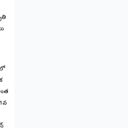
ృతి
లు
‌లో
ిక
రాంత
31వ
న్