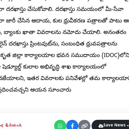
ారా దరఖాస్తు చేసుకోవాలి. దరఖాస్తు సమయంలో మీ-సేవా
ారా జారీ చేసిన ఆదాయ, కుల ధ్రువీకరణ పత్రాలతో పాటు ఆ
్డు, బ్యాంకు ఖాతా వివరాలను నమోదు చేయాలి. అనంతరం
లైన్ దరఖాస్తు ప్రింటవుట్‌ను, సంబంధిత ధ్రువపత్రాలను
కృత జిల్లా కార్యాలయాల భవన సముదాయం (IDOC)లోన
లా షెడ్యూల్డ్ కులాల అభివృద్ధి శాఖ కార్యాలయంలో
జేయాలని, ఇతర వివరాలకు పనివేళల్లో తమ కార్యాలయాన్
్రదించవచ్చని ఆయన సూచించారు
Save News
షేర్ చేయండి