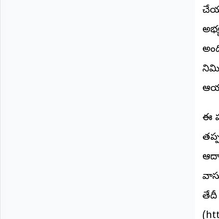
©
చేయ
2026
NTODAY
అభ్య
NEWS
ప్రతి
అంది
క్షణం
-
నిమ
ప్రజల
పక్షం
ఆయన
​ఈ ప
తప్ప
ఆదా
వాస
తేద
(ht