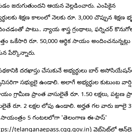
డం జరుగుతుందని ఆయన వెల్లడించారు. ఎంపికైన
ర్థులకు శిక్షణ కాలంలో నెలకు రూ. 3,000 చొప్పున శిక్షణ భ
ంచడంతో పాటు.. న్యాయ శాస్త్ర గ్రంథాలు, ఫర్నిచర్ కొనుగో
ిత్తం ఒకేసారి రూ. 50,000 ఆర్థిక సాయం అందించనున్నట్లు
 పేర్కొన్నారు.
థకానికి దరఖాస్తు చేసుకునే అభ్యర్థులు బార్ అసోసియేషన్
నిసరిగా సభ్యులై ఉండాలి. అలాగే అభ్యర్థుల కుటుంబ వార్ష
యం గ్రామీణ ప్రాంత వాసులైతే రూ. 1.50 లక్షలు, పట్టణ ప్
ులైతే రూ. 2 లక్షల లోపు ఉండాలి. అర్హత గల వారు జూలై 
ీ సాయంత్రం 5 గంటలలోగా 'తెలంగాణ ఈ-పాస్'
tps://telanganaepass.cgg.gov.in) వెబ్‌సైట్‌లో ఆన్‌లై