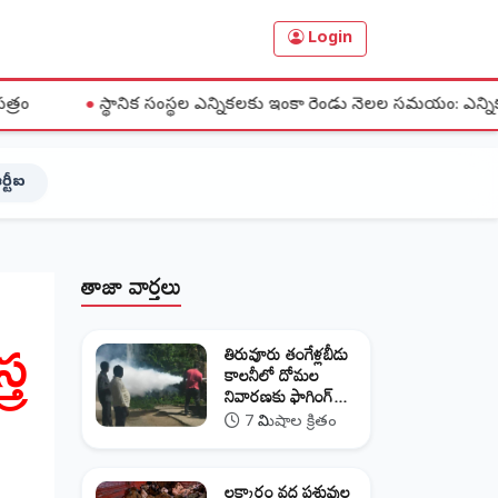
Login
ిక సంస్థల ఎన్నికలకు ఇంకా రెండు నెలల సమయం: ఎన్నికల కమిషన్
ర్టీఐ
తాజా వార్తలు
్ర
తిరువూరు తంగేళ్లబీడు
కాలనీలో దోమల
నివారణకు ఫాగింగ్...
7 నిమిషాల క్రితం
లక్కారం వద్ద పశువుల