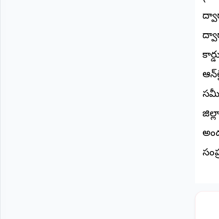
ద్వ
ద్వ
కార
ఆన్‌
సమీ
జిల్
అంద
సంప