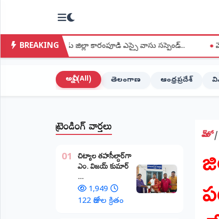
NTODAY
×
NEWS
BREAKING
ాడు జిల్లా కారంపూడి ఎస్సై వాసు సస్పెండ్...
●
వెంకట్రావుపేట అంగన్‌
హోమ్
(Home)
అన్నీ (All)
తెలంగాణ
ఆంధ్రప్రదేశ్
వ
LIVE
STREAMING
ట్రెండింగ్ వార్తలు
లైవ్
టీవీ
హోమ్
​జ
(Live
​చిట్యాల తహసీల్దార్‌గా
TV)
01
ఎం. విజయ్ కుమార్
పట
...
లైవ్
రేడియో
1,949
(Live
122 రోజుల క్రితం
Radio)