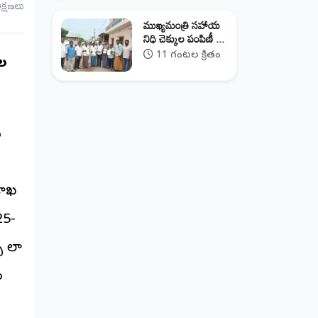
ీక్షణలు
ముఖ్యమంత్రి సహాయ
నిధి చెక్కుల పంపిణీ ...
11 గంటల క్రితం
ుల
య
 శాఖ
25-
ీ లా
ం