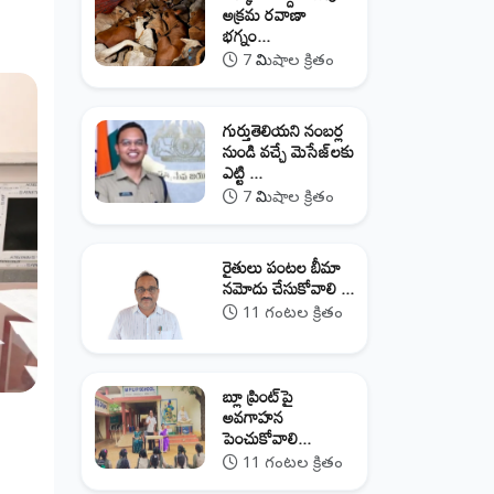
అక్రమ రవాణా
భగ్నం...
7 నిమిషాల క్రితం
గుర్తుతెలియని నంబర్ల
నుండి వచ్చే మెసేజ్‌లకు
ఎట్టి ...
7 నిమిషాల క్రితం
రైతులు పంటల బీమా
నమోదు చేసుకోవాలి ...
11 గంటల క్రితం
బ్లూ ప్రింట్‌పై
అవగాహన
పెంచుకోవాలి...
11 గంటల క్రితం