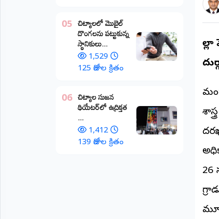
అంతర్జాతీయం
చిట్యాలలో మొబైల్
05
దొంగలను పట్టుకున్న
ఆర్టీఐ
స్థానికులు...
జిల
1,529
దుర్
రిపోర్టర్స్
125 రోజుల క్రితం
డెస్క్
(REPORTERS
DESK)
​మంచ
చిట్యాల సుజన
06
థియేటర్‌లో ఉద్రిక్తత
మా
శాస్
...
రిపోర్టర్లు
1,412
దరఖా
రిపోర్టర్‌గా
139 రోజుల క్రితం
అధి
చేరండి
26 
లాగిన్
(Login)
గ్రా
మూడ