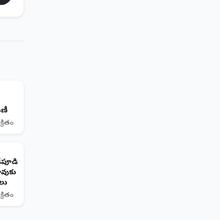
ిణీ
్రితం
డేపూడి
ావుకు
లు
్రితం