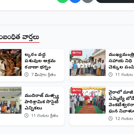
ంబంధిత వార్తలు
తెలంగాణ
లక్కారం వద్ద
ముఖ్యమంత్రి
పశువుల అక్రమ
సహాయ నిధి
రవాణా భగ్నం
చెక్కుల పంప
7 నిమిషాల క్రితం
11 గంటల క
తెలంగాణ
వైరాలో మాజీ
ముదిరాజ్ మత్స్య
ఎమ్మెల్యే బో
పారిశ్రామిక సొసైటీ
వెంకటేశ్వరర
ఎన్నికలు
ఘన నివాళు
11 గంటల క్రితం
12 గంటల క