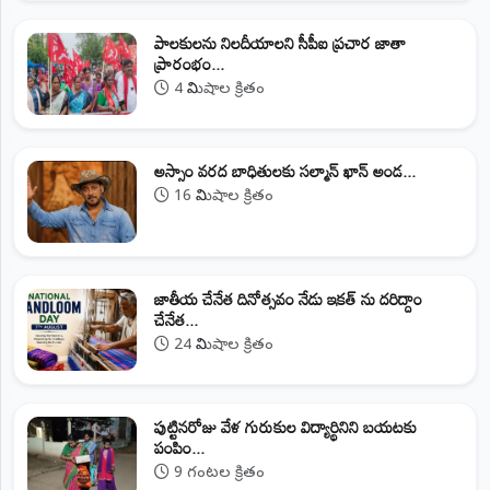
పాలకులను నిలదీయాలని సీపీఐ ప్రచార జాతా
ప్రారంభం...
4 నిమిషాల క్రితం
అస్సాం వరద బాధితులకు సల్మాన్ ఖాన్ అండ...
16 నిమిషాల క్రితం
జాతీయ చేనేత దినోత్సవం నేడు ఇకత్ ను దరిద్దాం
చేనేత...
24 నిమిషాల క్రితం
పుట్టినరోజు వేళ గురుకుల విద్యార్థినిని బయటకు
పంపిం...
9 గంటల క్రితం