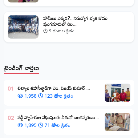
హామీలు ఎక్కడ?.. నిరుద్యోగ భృతి కోసం
పుంగనూరులో రిల...
9 గంటల క్రితం
ట్రెండింగ్ వార్తలు
​చిట్యాల తహసీల్దార్‌గా ఎం. విజయ్ కుమార్ ...
01
1,958
123 రోజుల క్రితం
వడ్డీ వ్యాపారుల వేధింపులకు ఏఈవో బలవన్మరణం...
02
1,895
71 రోజుల క్రితం