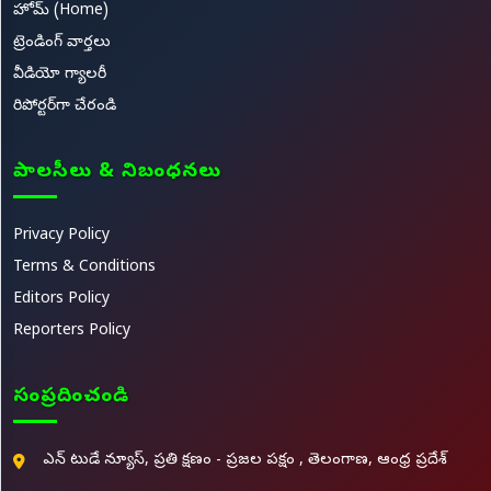
హోమ్ (Home)
ట్రెండింగ్ వార్తలు
వీడియో గ్యాలరీ
రిపోర్టర్‌గా చేరండి
పాలసీలు & నిబంధనలు
Privacy Policy
Terms & Conditions
Editors Policy
Reporters Policy
సంప్రదించండి
ఎన్ టుడే న్యూస్, ప్రతి క్షణం - ప్రజల పక్షం , తెలంగాణ, ఆంధ్ర ప్రదేశ్