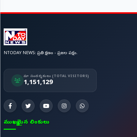
NTODAY NEWS: ప్రతి క్షణం - ప్రజల పక్షం.
మా సందర్శకులు (TOTAL VISITORS)
1,151,129
ముఖ్యమైన లింకులు