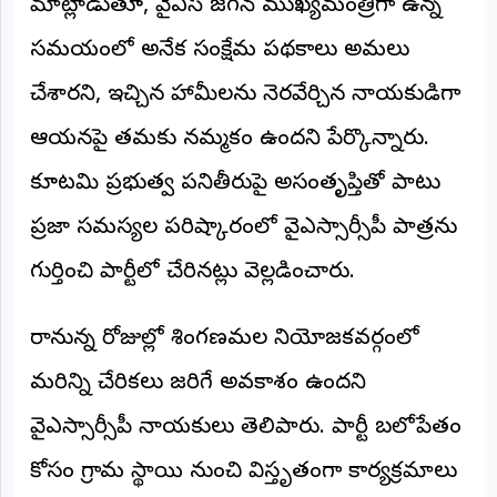
మాట్లాడుతూ, వైఎస్ జగన్ ముఖ్యమంత్రిగా ఉన్న
©
2026
సమయంలో అనేక సంక్షేమ పథకాలు అమలు
NTODAY
NEWS
చేశారని, ఇచ్చిన హామీలను నెరవేర్చిన నాయకుడిగా
ప్రతి
క్షణం
ఆయనపై తమకు నమ్మకం ఉందని పేర్కొన్నారు.
-
ప్రజల
పక్షం
కూటమి ప్రభుత్వ పనితీరుపై అసంతృప్తితో పాటు
ప్రజా సమస్యల పరిష్కారంలో వైఎస్సార్సీపీ పాత్రను
గుర్తించి పార్టీలో చేరినట్లు వెల్లడించారు.
రానున్న రోజుల్లో శింగణమల నియోజకవర్గంలో
మరిన్ని చేరికలు జరిగే అవకాశం ఉందని
వైఎస్సార్సీపీ నాయకులు తెలిపారు. పార్టీ బలోపేతం
కోసం గ్రామ స్థాయి నుంచి విస్తృతంగా కార్యక్రమాలు