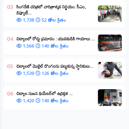
​సింగరేణి చరిత్రలో చారిత్రాత్మక నిర్ణయం: సీఎం,
03
డిప్యూటీ...
1,738
52 రోజుల క్రితం
చిట్యాలలో రోడ్డు ప్రమాదం : యువకుడికి గాయాలు ​...
04
1,566
140 రోజుల క్రితం
చిట్యాలలో మొబైల్ దొంగలను పట్టుకున్న స్థానికులు...
05
1,539
126 రోజుల క్రితం
చిట్యాల సుజన థియేటర్‌లో ఉద్రిక్తత ...
06
1,420
140 రోజుల క్రితం