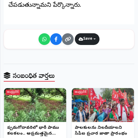
చేపడుతున్నామని పేర్కొన్నారు.
Save
సంబంధిత వార్తలు
ఆంధ్రప్రదేశ్
ఆంధ్రప్రదేశ్
పశ్చిమగోదావరిలో భారీ పాము
పాలకులను నిలదీయాలని
కలకలం.. అప్రమత్తమైన
సీపీఐ ప్రచార జాతా ప్రారంభం