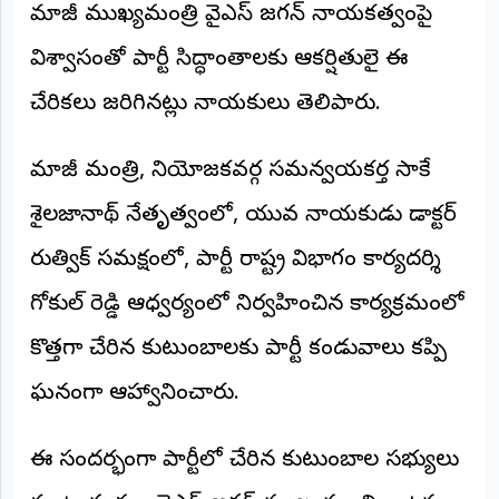
మాజీ ముఖ్యమంత్రి వైఎస్ జగన్ నాయకత్వంపై
అంతర్జాతీయం
విశ్వాసంతో పార్టీ సిద్ధాంతాలకు ఆకర్షితులై ఈ
ఆర్టీఐ
చేరికలు జరిగినట్లు నాయకులు తెలిపారు.
రిపోర్టర్స్
మాజీ మంత్రి, నియోజకవర్గ సమన్వయకర్త సాకే
డెస్క్
(REPORTERS
DESK)
శైలజానాథ్ నేతృత్వంలో, యువ నాయకుడు డాక్టర్
మా
రుత్విక్ సమక్షంలో, పార్టీ రాష్ట్ర విభాగం కార్యదర్శి
రిపోర్టర్లు
గోకుల్ రెడ్డి ఆధ్వర్యంలో నిర్వహించిన కార్యక్రమంలో
రిపోర్టర్‌గా
చేరండి
కొత్తగా చేరిన కుటుంబాలకు పార్టీ కండువాలు కప్పి
ఘనంగా ఆహ్వానించారు.
లాగిన్
(Login)
ఈ సందర్భంగా పార్టీలో చేరిన కుటుంబాల సభ్యులు