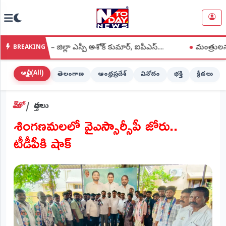
NTODAY
×
NEWS
చాలి – జిల్లా ఎస్పీ అశోక్ కుమార్, ఐపీఎస్....
●
మంత్రులను మర్యాద ప
BREAKING
హోమ్
(Home)
అన్నీ (All)
తెలంగాణ
ఆంధ్రప్రదేశ్
వినోదం
భక్తి
క్రీడలు
LIVE
హోమ్
వార్తలు
STREAMING
శింగణమలలో వైఎస్సార్సీపీ జోరు..
లైవ్
టీడీపీకి షాక్
టీవీ
(Live
TV)
లైవ్
రేడియో
(Live
Radio)