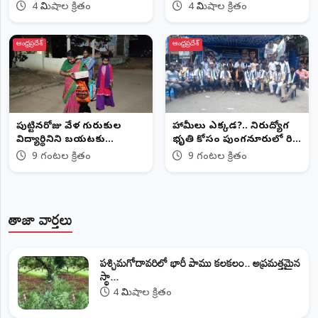
స్థానికులు
4 నిమిషాల క్రితం
4 నిమిషాల క్రితం
ఆంధ్రప్రదేశ్
ఆంధ్రప్రదేశ్
పుట్టినరోజు వేళ గురుకుల
హామీలు ఎక్కడ?.. నిరుద్యోగ
విద్యార్థినిని బయటకు
భృతి కోసం పుంగనూరులో రిలే
పంపించారంటూ ఆరోపణలు
దీక్షలు!..
9 గంటల క్రితం
9 గంటల క్రితం
తాజా వార్తలు
పశ్చిమగోదావరిలో భారీ పాము కలకలం.. అప్రమత్తమైన
స్థా...
4 నిమిషాల క్రితం