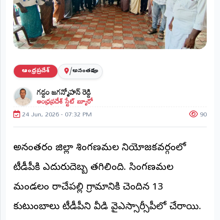
ప్రాంతీయ
వార్తలు
(STATE)
తెలంగాణ
/
ఆంధ్రప్రదేశ్
అనంతపురం
ఆంధ్రప్రదేశ్
గడ్డం జగన్మోహన్ రెడ్డి
ఆంధ్రప్రదేశ్ స్టేట్ బ్యూరో
ప్రధాన
విభాగాలు
24 Jun, 2026 - 07:32 PM
90
(MAIN)
వినోదం
అనంతపురం జిల్లా శింగణమల నియోజకవర్గంలో
భక్తి
టీడీపీకి ఎదురుదెబ్బ తగిలింది. సింగణమల
క్రీడలు
మండలం రాచేపల్లి గ్రామానికి చెందిన 13
కుటుంబాలు టీడీపీని వీడి వైఎస్సార్సీపీలో చేరాయి.
జాతీయం