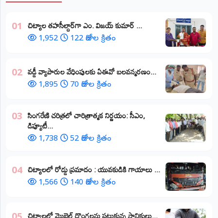
​చిట్యాల తహసీల్దార్‌గా ఎం. విజయ్ కుమార్ ...
01
1,952
122 రోజుల క్రితం
వడ్డీ వ్యాపారుల వేధింపులకు ఏఈవో బలవన్మరణం...
02
1,895
70 రోజుల క్రితం
​సింగరేణి చరిత్రలో చారిత్రాత్మక నిర్ణయం: సీఎం,
03
డిప్యూటీ...
1,738
52 రోజుల క్రితం
చిట్యాలలో రోడ్డు ప్రమాదం : యువకుడికి గాయాలు ​...
04
1,566
140 రోజుల క్రితం
చిట్యాలలో మొబైల్ దొంగలను పట్టుకున్న స్థానికులు...
05