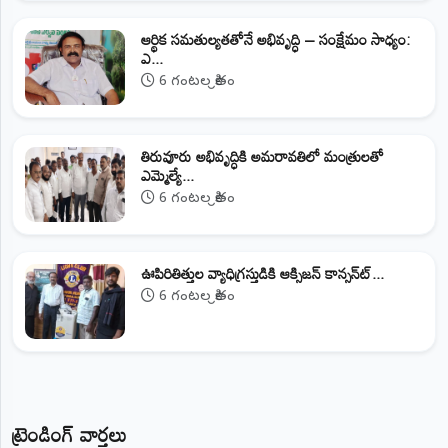
ఆర్థిక సమతుల్యతతోనే అభివృద్ధి – సంక్షేమం సాధ్యం:
ఎ...
6 గంటల క్రితం
తిరువూరు అభివృద్ధికి అమరావతిలో మంత్రులతో
ఎమ్మెల్యే...
6 గంటల క్రితం
ఊపిరితిత్తుల వ్యాధిగ్రస్తుడికి ఆక్సిజన్ కాన్సన్‌ట్...
6 గంటల క్రితం
ట్రెండింగ్ వార్తలు