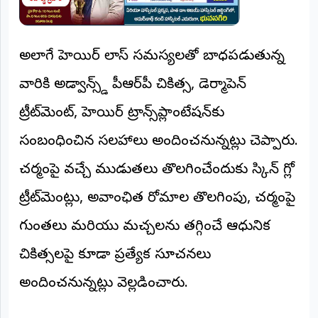
అలాగే హెయిర్ లాస్ సమస్యలతో బాధపడుతున్న
వారికి అడ్వాన్స్డ్ పీఆర్‌పీ చికిత్స, డెర్మాపెన్
ట్రీట్‌మెంట్, హెయిర్ ట్రాన్స్‌ప్లాంటేషన్‌కు
సంబంధించిన సలహాలు అందించనున్నట్లు చెప్పారు.
చర్మంపై వచ్చే ముడుతలు తొలగించేందుకు స్కిన్ గ్లో
ట్రీట్‌మెంట్లు, అవాంఛిత రోమాల తొలగింపు, చర్మంపై
గుంతలు మరియు మచ్చలను తగ్గించే ఆధునిక
చికిత్సలపై కూడా ప్రత్యేక సూచనలు
అందించనున్నట్లు వెల్లడించారు.