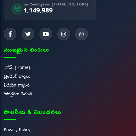
మా సందర్శకులు (TOTAL VISITORS)
1,149,989
ముఖ్యమైన లింకులు
హోమ్ (Home)
ట్రెండింగ్ వార్తలు
వీడియో గ్యాలరీ
రిపోర్టర్‌గా చేరండి
పాలసీలు & నిబంధనలు
Privacy Policy