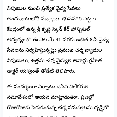
అంతర్జాతీయం
నిపుణుల నుంచి ప్రత్యేక వైద్య సేవలు
అందుబాటులోకి వచ్చాయి. భువనగిరి పట్టణ
ఆర్టీఐ
కేంద్రంలో ఉన్న శ్రీ కృష్ణ స్కిన్ కేర్ హాస్పిటల్
రిపోర్టర్స్
ఆధ్వర్యంలో ఈ నెల మే 31 వరకు ఉచిత ఓపీ వైద్య
డెస్క్
(REPORTERS
DESK)
సేవలను నిర్వహిస్తున్నట్లు ప్రముఖ చర్మ వ్యాధుల
మా
నిపుణులు, ఉత్తమ చర్మ వైద్యుల అవార్డు గ్రహీత
రిపోర్టర్లు
డాక్టర్ యశ్వంత్ తోడేటి తెలిపారు.
రిపోర్టర్‌గా
చేరండి
ఈ సందర్భంగా ఏర్పాటు చేసిన విలేకరుల
లాగిన్
సమావేశంలో ఆయన మాట్లాడుతూ, ప్రజల్లో
(Login)
రోజురోజుకు పెరుగుతున్న చర్మ సమస్యలను దృష్టిలో