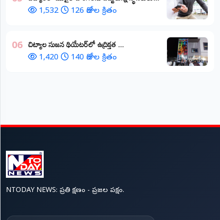
1,532
126 రోజుల క్రితం
చిట్యాల సుజన థియేటర్‌లో ఉద్రిక్తత ...
06
1,420
140 రోజుల క్రితం
NTODAY NEWS: ప్రతి క్షణం - ప్రజల పక్షం.