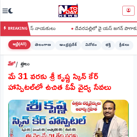
NTODAY
×
NEWS
కాంగ్రెస్ నాయకులు
●
దేవరపల్లిలో వై యస్ జగన్ పొగాకు రైతుల పరామర్శ 
BREAKING
హోమ్
(Home)
అన్నీ (All)
తెలంగాణ
ఆంధ్రప్రదేశ్
వినోదం
భక్తి
క్రీడలు
LIVE
హోమ్
వార్తలు
STREAMING
మే 31 వరకు శ్రీ కృష్ణ స్కిన్ కేర్
లైవ్
హాస్పిటల్‌లో ఉచిత ఓపీ వైద్య సేవలు
టీవీ
(Live
TV)
లైవ్
రేడియో
(Live
Radio)