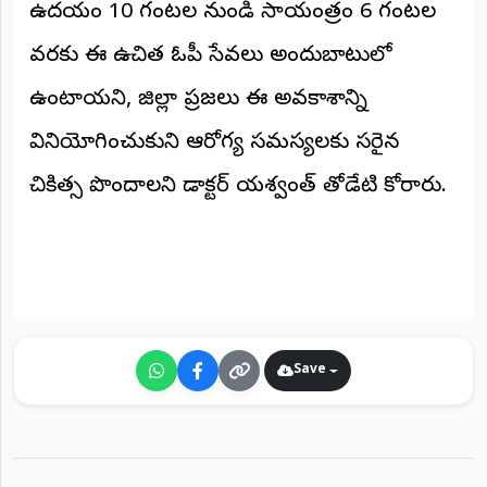
ఉదయం 10 గంటల నుండి సాయంత్రం 6 గంటల
వరకు ఈ ఉచిత ఓపీ సేవలు అందుబాటులో
ఉంటాయని, జిల్లా ప్రజలు ఈ అవకాశాన్ని
వినియోగించుకుని ఆరోగ్య సమస్యలకు సరైన
చికిత్స పొందాలని డాక్టర్ యశ్వంత్ తోడేటి కోరారు.
Save