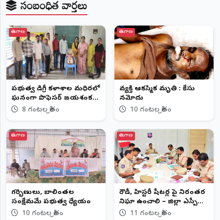
సంబంధిత వార్తలు
తెలంగాణ
తెలంగాణ
ప్రభుత్వ డిగ్రీ కళాశాల మధిరలో
వ్యక్తి ఆకస్మిక మృతి : కేసు
ఘనంగా ప్రొఫెసర్ జయశంకర్
నమోదు
జయంతి వేడుకలు
8 గంటల క్రితం
10 గంటల క్రితం
తెలంగాణ
తెలంగాణ
గర్భిణులు, బాలింతల
రౌడీ, హిస్టరీ షీటర్ల పై నిరంతర
సంక్షేమమే ప్రభుత్వ ధ్యేయం
నిఘా ఉంచాలి – జిల్లా ఎస్పీ
అశోక్ కుమార్, ఐపీఎస్....
10 గంటల క్రితం
11 గంటల క్రితం