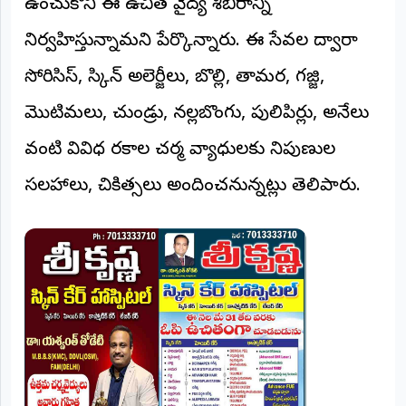
ఉంచుకొని ఈ ఉచిత వైద్య శిబిరాన్ని
©
2026
నిర్వహిస్తున్నామని పేర్కొన్నారు. ఈ సేవల ద్వారా
NTODAY
NEWS
సోరియాసిస్, స్కిన్ అలెర్జీలు, బొల్లి, తామర, గజ్జి,
ప్రతి
క్షణం
మొటిమలు, చుండ్రు, నల్లబొంగు, పులిపిర్లు, అనేలు
-
ప్రజల
పక్షం
వంటి వివిధ రకాల చర్మ వ్యాధులకు నిపుణుల
సలహాలు, చికిత్సలు అందించనున్నట్లు తెలిపారు.