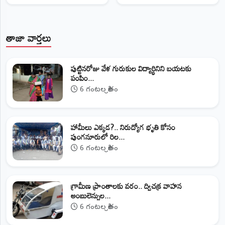
తాజా వార్తలు
పుట్టినరోజు వేళ గురుకుల విద్యార్థినిని బయటకు
పంపిం...
6 గంటల క్రితం
హామీలు ఎక్కడ?.. నిరుద్యోగ భృతి కోసం
పుంగనూరులో రిల...
6 గంటల క్రితం
గ్రామీణ ప్రాంతాలకు వరం.. ద్విచక్ర వాహన
అంబులెన్సుల...
6 గంటల క్రితం