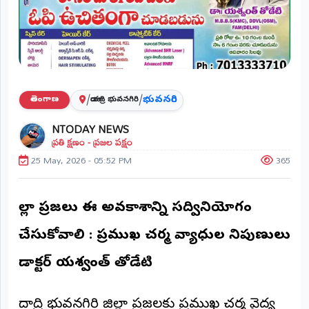
ప్రాంతీయ
వార్తలు
(STATE)
తెలంగాణ
/
/
భువనగిరి
తెలంగాణ
యాదాద్రి భువనగిరి
ఆంధ్రప్రదేశ్
NTODAY NEWS
ప్రతి క్షణం - ప్రజల పక్షం
ప్రధాన
విభాగాలు
25 May, 2026 - 05:52 PM
365
(MAIN)
వినోదం
జిల్లా ప్రజలు ఈ అవకాశాన్ని సద్వినియోగం
భక్తి
చేసుకోవాలి : ప్రముఖ చర్మ వ్యాధుల నిపుణులు
క్రీడలు
డాక్టర్ యశ్వంత్ తోడేటి
జాతీయం
యాదాద్రి భువనగిరి జిల్లా ప్రజలకు ప్రముఖ చర్మ వైద్య