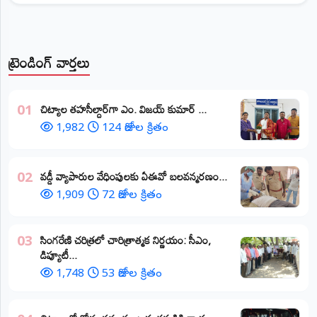
ట్రెండింగ్ వార్తలు
​చిట్యాల తహసీల్దార్‌గా ఎం. విజయ్ కుమార్ ...
01
1,982
124 రోజుల క్రితం
వడ్డీ వ్యాపారుల వేధింపులకు ఏఈవో బలవన్మరణం...
02
1,909
72 రోజుల క్రితం
​సింగరేణి చరిత్రలో చారిత్రాత్మక నిర్ణయం: సీఎం,
03
డిప్యూటీ...
1,748
53 రోజుల క్రితం