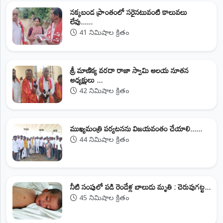
నక్కబండ ప్రాంతంలో సరైనటువంటి కాలువలు
లేవు......
41 నిమిషాల క్రితం
శ్రీ మాణిక్య వరదా రాజా స్వామి ఆలయ నూతన
అధ్యక్షులు ...
42 నిమిషాల క్రితం
ముఖ్యమంత్రి పర్యటనను విజయవంతం చేయాలి......
44 నిమిషాల క్రితం
నీటి సంపులో పడి రెండేళ్ల బాలుడు మృతి : చెరువుగట్ట...
45 నిమిషాల క్రితం