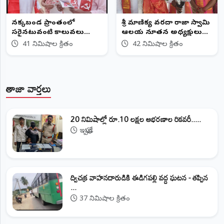
నక్కబండ ప్రాంతంలో
శ్రీ మాణిక్య వరదా రాజా స్వామి
సరైనటువంటి కాలువలు
ఆలయ నూతన అధ్యక్షులు
లేవు...
ఎన్నిక
41 నిమిషాల క్రితం
42 నిమిషాల క్రితం
తాజా వార్తలు
20 నిమిషాల్లో రూ.10 లక్షల ఆభరణాల రికవరీ.....
ఇప్పుడే
ద్విచక్ర వాహనదారుడికి ఈడిగపల్లి వద్ద ఘటన - తప్పిన
...
37 నిమిషాల క్రితం