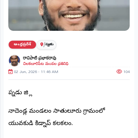
ప్రాంతీయ
వార్తలు
(STATE)
తెలంగాణ
/
ఆంధ్రప్రదేశ్
పల్నాడు
ఆంధ్రప్రదేశ్
రావిపాటి ప్రభాకరావు
చిలకలూరిపేట మండల ప్రతినిధి
ప్రధాన
విభాగాలు
02 Jun, 2026 - 11:46 AM
104
(MAIN)
వినోదం
పల్నాడు జిల్లా
భక్తి
నాదెండ్ల మండలం సాతులూరు గ్రామంలో
క్రీడలు
యువకుడి కిడ్నాప్ కలకలం.
జాతీయం