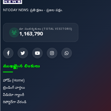
NTODAY NEWS: ప్రతి క్షణం - ప్రజల పక్షం.
మా సందర్శకులు (TOTAL VISITORS)
1,163,790
ముఖ్యమైన లింకులు
హోమ్ (Home)
ట్రెండింగ్ వార్తలు
వీడియో గ్యాలరీ
రిపోర్టర్‌గా చేరండి