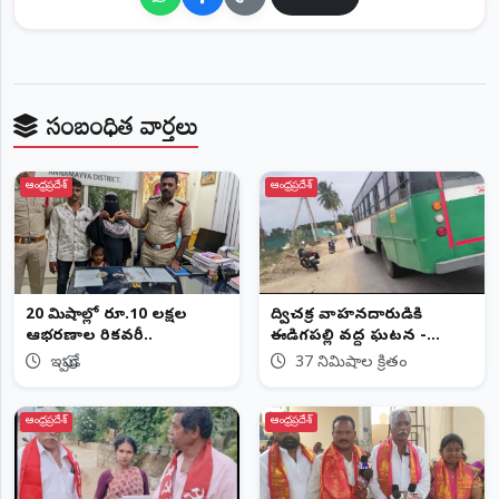
©
2026
NTODAY
NEWS
ప్రతి
సంబంధిత వార్తలు
క్షణం
-
ప్రజల
పక్షం
ఆంధ్రప్రదేశ్
ఆంధ్రప్రదేశ్
20 నిమిషాల్లో రూ.10 లక్షల
ద్విచక్ర వాహనదారుడికి
ఆభరణాల రికవరీ..
ఈడిగపల్లి వద్ద ఘటన -
తప్పిన ప్రాణాపాయం
ఇప్పుడే
37 నిమిషాల క్రితం
ఆంధ్రప్రదేశ్
ఆంధ్రప్రదేశ్