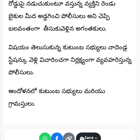
రోడ్డుపై నడుచుకుంటూ వస్తున్న వ్యక్తిని రెండు
అంతర్జాతీయం
బైకుల మీద అడ్డగించి పోలీసులు అని చెప్పి
ఆర్టీఐ
బలవంతంగా తీసుకువెళ్లిన అగంతకులు.
రిపోర్టర్స్
విషయం తెలుసుకున్న కుటుంబ సభ్యులు నాదెండ్ల
డెస్క్
(REPORTERS
DESK)
స్టేషన్కు వెళ్లి విచారించగా నిర్లక్ష్యంగా వ్యవహరిస్తున్న
మా
పోలీసులు.
రిపోర్టర్లు
రిపోర్టర్‌గా
ఆందోళనలో కుటుంబ సభ్యులు మరియు
చేరండి
గ్రామస్తులు.
లాగిన్
(Login)
Save