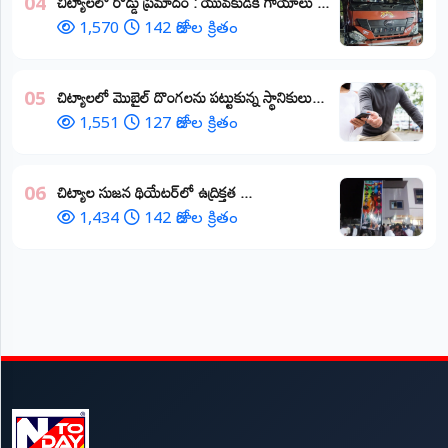
చిట్యాలలో రోడ్డు ప్రమాదం : యువకుడికి గాయాలు ​...
04
1,570
142 రోజుల క్రితం
చిట్యాలలో మొబైల్ దొంగలను పట్టుకున్న స్థానికులు...
05
1,551
127 రోజుల క్రితం
చిట్యాల సుజన థియేటర్‌లో ఉద్రిక్తత ...
06
1,434
142 రోజుల క్రితం