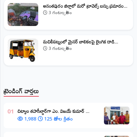
అనంతపురం జిల్లాలో మరో ట్రావెల్స్‌ బస్సు ప్రమాదం...
3 గంటల క్రితం
మచిలీపట్నంలో మైనర్ బాలికలపై లైంగిక దాడి...
3 గంటల క్రితం
ట్రెండింగ్ వార్తలు
​చిట్యాల తహసీల్దార్‌గా ఎం. విజయ్ కుమార్ ...
01
1,988
125 రోజుల క్రితం