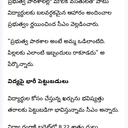
ప్రభుత్వ పాఠశాలల్లో మౌలిక వసతులతో పాటు
విద్యార్థులకు బలవర్ధకమైన ఆహారం అందించాలని
ప్రభుత్వం నిర్ణయించిందని సీఎం వెల్లడించారు.
“ప్రభుత్వ పాఠశాల అంటే అమ్మ ఒడిలాంటిది.
పిల్లలకు ఎలాంటి ఇబ్బందులు రాకూడదు” అని
పేర్కొన్నారు.
విద్యపై భారీ పెట్టుబడులు
విద్యార్థుల కోసం చేస్తున్న ఖర్చును భవిష్యత్తు
తరాలకు పెట్టుబడిగా భావిస్తున్నామని సీఎం అన్నారు.
విద్యా రంగానికి బడ్జెట్‌లో 8.22 శాతం నిధులు