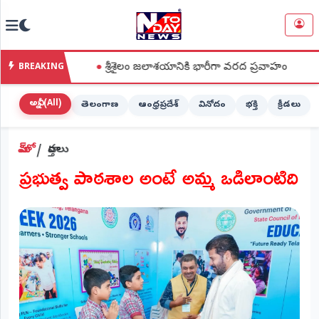
NTODAY
×
NEWS
●
శ్రీశైలం జలాశయానికి భారీగా వరద ప్రవాహం
●
ఐక్యరాజ్యసమ
BREAKING
హోమ్
(Home)
అన్నీ (All)
తెలంగాణ
ఆంధ్రప్రదేశ్
వినోదం
భక్తి
క్రీడలు
LIVE
హోమ్
వార్తలు
STREAMING
ప్రభుత్వ పాఠశాల అంటే అమ్మ ఒడిలాంటిది
లైవ్
టీవీ
(Live
TV)
లైవ్
రేడియో
(Live
Radio)