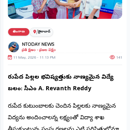
ప్రాంతీయ
వార్తలు
(STATE)
తెలంగాణ
/
తెలంగాణ
హైదరాబాద్
NTODAY NEWS
ఆంధ్రప్రదేశ్
ప్రతి క్షణం - ప్రజల పక్షం
11 May, 2026 - 11:13 PM
141
ప్రధాన
విభాగాలు
(MAIN)
నిరుపేద పిల్లల భవిష్యత్తుకు నాణ్యమైన విద్యే
వినోదం
బలం: సీఎం A. Revanth Reddy
భక్తి
నిరుపేద కుటుంబాలకు చెందిన పిల్లలకు నాణ్యమైన
క్రీడలు
విద్యను అందించాలన్న లక్ష్యంతో విద్యా శాఖ
జాతీయం
తీసుకుంటున్న సంస్కరణలను ఎట్టి పరిస్థితుల్లోనూ