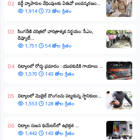
వడ్డీ వ్యాపారుల వేధింపులకు ఏఈవో బలవన్మరణం...
02
1,914
73 రోజుల క్రితం
​సింగరేణి చరిత్రలో చారిత్రాత్మక నిర్ణయం: సీఎం,
03
డిప్యూటీ...
1,751
54 రోజుల క్రితం
చిట్యాలలో రోడ్డు ప్రమాదం : యువకుడికి గాయాలు ​...
04
1,570
143 రోజుల క్రితం
చిట్యాలలో మొబైల్ దొంగలను పట్టుకున్న స్థానికులు...
05
1,553
128 రోజుల క్రితం
చిట్యాల సుజన థియేటర్‌లో ఉద్రిక్తత ...
06
1,442
143 రోజుల క్రితం