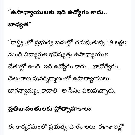
“
ఉపాధ్యాయులకు ఇది ఉద్యోగం కాదు…
బాధ్యత”
“రాష్ట్రంలోని ప్రభుత్వ బడుల్లో చదువుతున్న 19 లక్షల
మంది విద్యార్థుల భవిష్యత్తు ఉపాధ్యాయుల
చేతుల్లో ఉంది. ఇది ఉద్యోగం కాదు… భావోద్వేగం.
తెలంగాణ పునర్నిర్మాణంలో ఉపాధ్యాయులు
భాగస్వామ్యం కావాలి” అని సీఎం పిలుపునిచ్చారు.
ప్రతిభావంతులకు ప్రోత్సాహకాలు
ఈ కార్యక్రమంలో ప్రభుత్వ పాఠశాలలు, కళాశాలల్లో