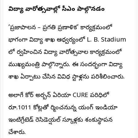
©
విద్యా వారోత్సవాల్లో సీఎం పాల్గొనడం
2026
NTODAY
NEWS
‘ప్రజాపాలన – ప్రగతి ప్రణాళిక’ కార్యక్రమంలో
ప్రతి
క్షణం
-
భాగంగా విద్యా శాఖ ఆధ్వర్యంలో L. B. Stadium
ప్రజల
పక్షం
లో నిర్వహించిన విద్యా వారోత్సవాల కార్యక్రమంలో
ముఖ్యమంత్రి పాల్గొన్నారు. ఈ సందర్భంగా విద్యా
శాఖ ఏర్పాటు చేసిన వివిధ స్టాళ్లను పరిశీలించారు.
అలాగే కోర్ అర్బన్ ఏరియా CURE పరిధిలో
రూ.1011 కోట్లతో నిర్మించనున్న యంగ్ ఇండియా
ఇంటిగ్రేటెడ్ రెసిడెన్షియల్ స్కూళ్లకు శంకుస్థాపన
చేశారు.