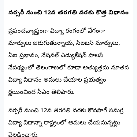
నర్సరీ నుంచి 12వ తరగతి వరకు కొత్త విధానం
ప్రపంచవ్యాప్తంగా విద్యా రంగంలో వేగంగా
మార్పులు జరుగుతున్నాయని, సిలబస్ మార్పులు,
ఏఐ ప్రభావం, నేషనల్ ఎడ్యుకేషన్ పాలసీ
నేపథ్యంలో తెలంగాణలో కూడా అత్యుత్తమ నూతన
విద్యా విధానం అమలు చేయాలని ప్రభుత్వం
నిర్ణయించిందని సీఎం తెలిపారు.
నర్సరీ నుంచి 12వ తరగతి వరకు కొనసాగే సమగ్ర
విద్యా విధానాన్ని రాష్ట్రంలో అమలు చేయనున్నట్లు
వెల్లడించారు.