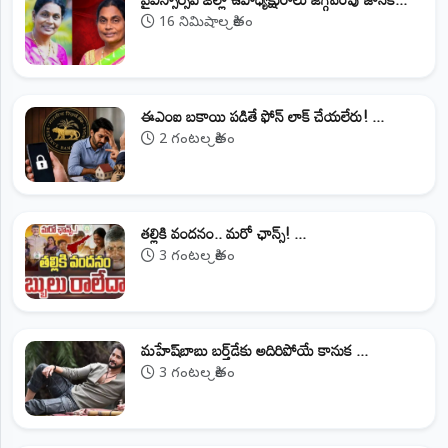
16 నిమిషాల క్రితం
ఈఎంఐ బకాయి పడితే ఫోన్‌ లాక్‌ చేయలేరు! ...
2 గంటల క్రితం
తల్లికి వందనం.. మరో ఛాన్స్! ...
3 గంటల క్రితం
మహేష్‌బాబు బర్త్‌డేకు అదిరిపోయే కానుక ...
3 గంటల క్రితం