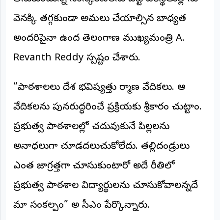
అంతర్జాతీయం
వెనక్కి తగ్గకుండా అమలు చేయాల్సిన బాధ్యత
అందరిపైనా ఉందని తెలంగాణ ముఖ్యమంత్రి A.
ఆర్టీఐ
Revanth Reddy స్పష్టం చేశారు.
రిపోర్టర్స్
డెస్క్
(REPORTERS
“పాఠశాలలు దేశ భవిష్యత్తు నిర్మాణ వేదికలు. ఆ
DESK)
వేదికలను పునరుద్ధరించే ప్రక్రియకు శ్రీకారం చుట్టాం.
మా
రిపోర్టర్లు
ప్రభుత్వ పాఠశాలల్లో చదువుకునే పిల్లలను
రిపోర్టర్‌గా
అనాధలుగా చూడదలుచుకోలేదు. తల్లిదండ్రులు
చేరండి
ఎంత జాగ్రత్తగా చూసుకుంటారో అదే రీతిలో
లాగిన్
ప్రభుత్వ పాఠశాల విద్యార్థులను చూసుకోవాలన్నదే
(Login)
మా సంకల్పం” అని సీఎం పేర్కొన్నారు.