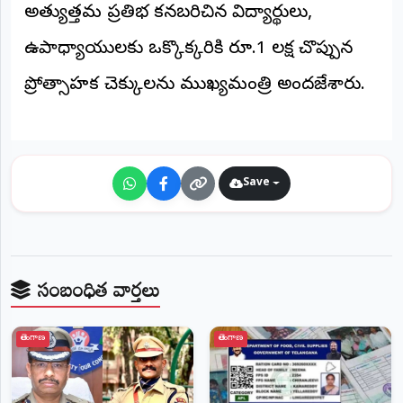
అత్యుత్తమ ప్రతిభ కనబరిచిన విద్యార్థులు,
ఉపాధ్యాయులకు ఒక్కొక్కరికి రూ.1 లక్ష చొప్పున
ప్రోత్సాహక చెక్కులను ముఖ్యమంత్రి అందజేశారు.
Save
సంబంధిత వార్తలు
తెలంగాణ
తెలంగాణ