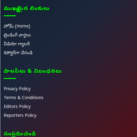
ముఖ్యమైన లింకులు
హోమ్ (Home)
ట్రెండింగ్ వార్తలు
వీడియో గ్యాలరీ
రిపోర్టర్‌గా చేరండి
పాలసీలు & నిబంధనలు
Privacy Policy
Terms & Conditions
Editors Policy
Reporters Policy
సంప్రదించండి