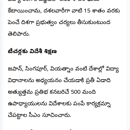
కేటాయించామని, దశలవారీగా వాటిని 15 శాతం వరకు
పెంచే దిశగా ప్రభుత్వం చర్యలు తీసుకుంటుందని
తెలిపారు.
టీచర్లకు విదేశీ శిక్షణ
జపాన్, సింగపూర్, వియత్నాం వంటి దేశాల్లోని విద్యా
విధానాలను అధ్యయనం చేయడానికి ప్రతీ ఏడాది
అత్యుత్తమ ప్రతిభ కనబరిచే 500 మంది
ఉపాధ్యాయులను విదేశాలకు పంపే కార్యక్రమాన్ని
చేపట్టాలని సీఎం సూచించారు.