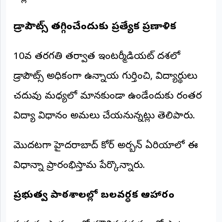
డ్రాపౌట్స్ తగ్గించేందుకు ప్రత్యేక ప్రణాళిక
10వ తరగతి తర్వాత ఇంటర్మీడియట్ దశలో
డ్రాపౌట్స్ అధికంగా ఉన్నాయని గుర్తించి, విద్యార్థులు
చదువు మధ్యలో మానకుండా ఉండేందుకు నిరంతర
విద్యా విధానం అమలు చేయనున్నట్లు తెలిపారు.
మొదటగా హైదరాబాద్ కోర్ అర్బన్ ఏరియాలో ఈ
విధానాన్ని ప్రారంభిస్తామని పేర్కొన్నారు.
ప్రభుత్వ పాఠశాలల్లో బలవర్ధక ఆహారం