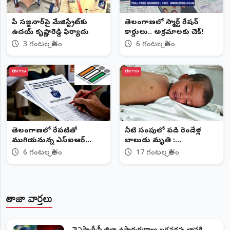
సీపీ సజ్జనార్‌పై మేజిస్ట్రేట్‌కు
తెలంగాణలో స్మార్ట్ రేషన్
ఉదయ్ కృష్ణారెడ్డి ఫిర్యాదు
కార్డులు.. అక్రమాలకు చెక్!
3 గంటల క్రితం
6 గంటల క్రితం
తెలంగాణ
తెలంగాణ
తెలంగాణలో రేపటితో
నీటి సంపులో పడి రెండేళ్ల
ముగియనున్న ఎస్‌ఐఆర్
బాలుడు మృతి :
గడువు
చెరువుగట్టులో విషాదం
6 గంటల క్రితం
17 గంటల క్రితం
తాజా వార్తలు
వైఎస్సార్సీపీ జిల్లా ఉపాధ్యక్షురాలు జగ్గవరపు జానకి...