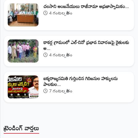
చలసాని ఆంజనేయులు రాజీనామా అప్రజాస్వామికం...
4 గంటల క్రితం
కాకర్ల గ్రామంలో ఎల్-నినో ప్రభావ నివారణపై రైతులకు
అ...
4 గంటల క్రితం
ఐక్యరాజ్యసమితి గుర్తించిన గిరిజనుల హక్కులను
పాలకుల...
7 గంటల క్రితం
ట్రెండింగ్ వార్తలు