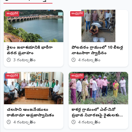
ఆంధ్రప్రదేశ్
ఆంధ్రప్రదేశ్
శ్రీశైలం జలాశయానికి భారీగా
పోలవరం గ్రామంలో 10 లీటర్ల
వరద ప్రవాహం
నాటుసారా స్వాధీనం
3 గంటల క్రితం
4 గంటల క్రితం
ఆంధ్రప్రదేశ్
ఆంధ్రప్రదేశ్
చలసాని ఆంజనేయులు
కాకర్ల గ్రామంలో ఎల్-నినో
రాజీనామా అప్రజాస్వామికం
ప్రభావ నివారణపై రైతులకు
అవగాహన
4 గంటల క్రితం
4 గంటల క్రితం