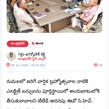
ప్రాంతీయ
వార్తలు
(STATE)
తెలంగాణ
ఆంధ్రప్రదేశ్
/
ఆంధ్రప్రదేశ్
తిరుపతి
ప్రధాన
గడ్డం జగన్మోహన్ రెడ్డి
విభాగాలు
ఆంధ్రప్రదేశ్ స్టేట్ బ్యూరో
(MAIN)
08 Jul, 2026 - 09:34 AM
68
వినోదం
భక్తి
తిరుమలలో జరిగే వార్షిక బ్రహ్మోత్సవాల నాటికి
ఎలక్ట్రిక్ బస్సులను పూర్తిస్థాయిలో అందుబాటులోకి
క్రీడలు
తీసుకురావాలని టీటీడీ అదనపు ఈవో సి.హెచ్.
జాతీయం