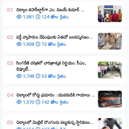
​చిట్యాల తహసీల్దార్‌గా ఎం. విజయ్ కుమార్ ...
01
1,981
124 రోజుల క్రితం
వడ్డీ వ్యాపారుల వేధింపులకు ఏఈవో బలవన్మరణం...
02
1,908
72 రోజుల క్రితం
​సింగరేణి చరిత్రలో చారిత్రాత్మక నిర్ణయం: సీఎం,
03
డిప్యూటీ...
1,748
53 రోజుల క్రితం
చిట్యాలలో రోడ్డు ప్రమాదం : యువకుడికి గాయాలు ​...
04
1,570
142 రోజుల క్రితం
చిట్యాలలో మొబైల్ దొంగలను పట్టుకున్న స్థానికులు...
05