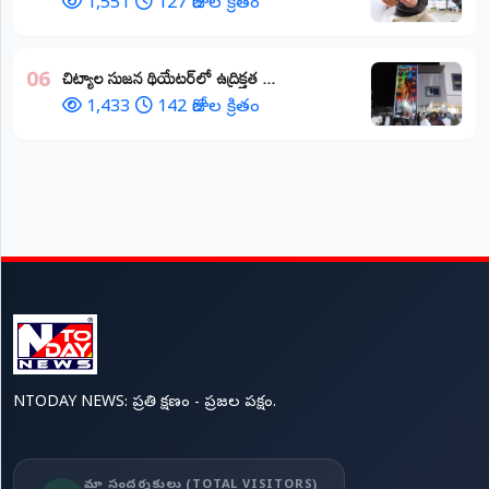
1,551
127 రోజుల క్రితం
చిట్యాల సుజన థియేటర్‌లో ఉద్రిక్తత ...
06
1,433
142 రోజుల క్రితం
NTODAY NEWS: ప్రతి క్షణం - ప్రజల పక్షం.
మా సందర్శకులు (TOTAL VISITORS)