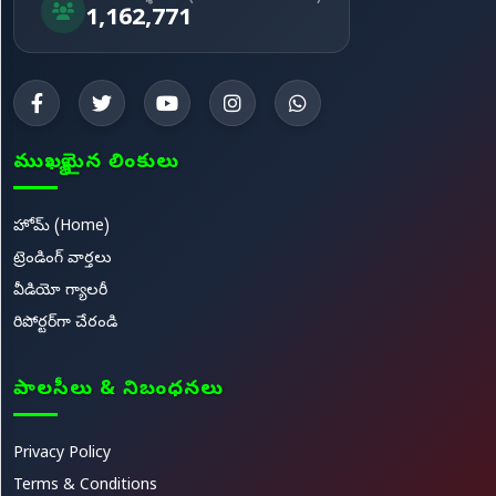
1,162,771
ముఖ్యమైన లింకులు
హోమ్ (Home)
ట్రెండింగ్ వార్తలు
వీడియో గ్యాలరీ
రిపోర్టర్‌గా చేరండి
పాలసీలు & నిబంధనలు
Privacy Policy
Terms & Conditions