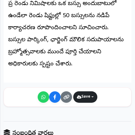
ప్రతి రెండు నిమిషాలకు ఒక బస్సు అందుబాటులో
ఉండేలా రెండు షిఫ్టుల్లో 50 బస్సులను నడిపే
కార్యాచరణ రూపొందించాలని సూచించారు.
బస్సుల పార్కింగ్, ఛార్జింగ్ మౌలిక సదుపాయాలను
బ్రహ్మోత్సవాలకు ముందే పూర్తి చేయాలని
అధికారులకు స్పష్టం చేశారు.
Save
సంబంధిత వార్తలు