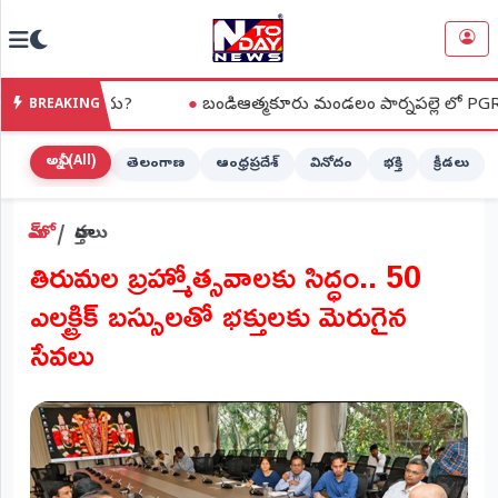
NTODAY
×
NEWS
ం లేదు?
●
బండిఆత్మకూరు మండలం పార్నపల్లె లో PGRS నిర్వహించిన
BREAKING
హోమ్
(Home)
అన్నీ (All)
తెలంగాణ
ఆంధ్రప్రదేశ్
వినోదం
భక్తి
క్రీడలు
LIVE
హోమ్
వార్తలు
STREAMING
తిరుమల బ్రహ్మోత్సవాలకు సిద్ధం.. 50
లైవ్
ఎలక్ట్రిక్ బస్సులతో భక్తులకు మెరుగైన
టీవీ
(Live
సేవలు
TV)
లైవ్
రేడియో
(Live
Radio)