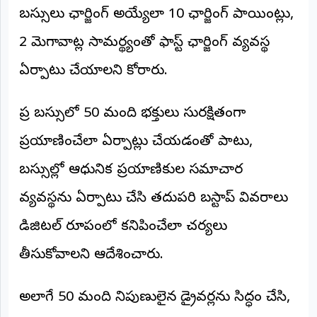
©
బస్సులు ఛార్జింగ్ అయ్యేలా 10 ఛార్జింగ్ పాయింట్లు,
2026
NTODAY
2 మెగావాట్ల సామర్థ్యంతో ఫాస్ట్ ఛార్జింగ్ వ్యవస్థ
NEWS
ప్రతి
ఏర్పాటు చేయాలని కోరారు.
క్షణం
-
ప్రజల
పక్షం
ప్రతి బస్సులో 50 మంది భక్తులు సురక్షితంగా
ప్రయాణించేలా ఏర్పాట్లు చేయడంతో పాటు,
బస్సుల్లో ఆధునిక ప్రయాణికుల సమాచార
వ్యవస్థను ఏర్పాటు చేసి తదుపరి బస్టాప్ వివరాలు
డిజిటల్ రూపంలో కనిపించేలా చర్యలు
తీసుకోవాలని ఆదేశించారు.
అలాగే 50 మంది నిపుణులైన డ్రైవర్లను సిద్ధం చేసి,