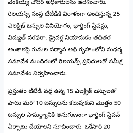
వెంకయ్య చౌదరి అధికారులను ఆదేశించారు.
అంతర్జాతీయం
రిలయన్స్ సంస్థ టీటీడీకి విరాళంగా అందిస్తున్న 25
ఆర్టీఐ
ఎలక్ట్రిక్ బస్సుల వినియోగం, ఛార్జింగ్ స్టేషన్లు,
విద్యుత్ సరఫరా, డ్రైవర్ల నియామకం తదితర
రిపోర్టర్స్
డెస్క్
అంశాలపై తిరుమల పద్మావతి అతిథి గృహంలోని సుధర్మ
(REPORTERS
DESK)
సమావేశ మందిరంలో రిలయన్స్ ప్రతినిధులతో సమీక్ష
మా
రిపోర్టర్లు
సమావేశం నిర్వహించారు.
రిపోర్టర్‌గా
ప్రస్తుతం టీటీడీ వద్ద ఉన్న 15 ఎలక్ట్రిక్ బస్సులతో
చేరండి
పాటు మరో 10 బస్సులను కలుపుకుని మొత్తం 50
లాగిన్
(Login)
బస్సుల సామర్థ్యానికి అనుగుణంగా ఛార్జింగ్ స్టేషన్
ఏర్పాటు చేయాలని సూచించారు. ఒకేసారి 20