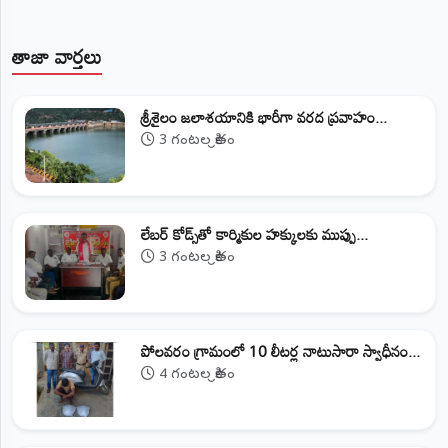
తాజా వార్తలు
శ్రీశైలం జలాశయానికి భారీగా వరద ప్రవాహం...
3 గంటల క్రితం
లేబర్ కోడ్స్‌తో కార్మికుల హక్కులకు ముప్పు...
3 గంటల క్రితం
పోలవరం గ్రామంలో 10 లీటర్ల నాటుసారా స్వాధీనం...
4 గంటల క్రితం