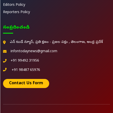
Editors Policy
Reporters Policy
సంప్రదించండి
ఎన్ టుడే న్యూస్, ప్రతి క్షణం - ప్రజల పక్షం , తెలంగాణ, ఆంధ్ర ప్రదేశ్
infontodaynews@gmail.com
+91 99492 31956
+91 98487 65976
Contact Us Form