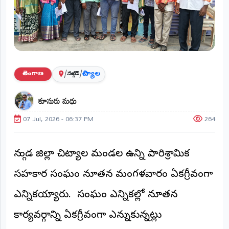
ప్రాంతీయ
వార్తలు
(STATE)
తెలంగాణ
/
/
చిట్యాల
తెలంగాణ
నల్గొండ
ఆంధ్రప్రదేశ్
కూనురు మధు
ప్రధాన
విభాగాలు
07 Jul, 2026 - 06:37 PM
264
(MAIN)
వినోదం
నల్గొండ జిల్లా చిట్యాల మండల ఉన్ని పారిశ్రామిక
భక్తి
సహకార సంఘం నూతన మంగళవారం ఏకగ్రీవంగా
క్రీడలు
ఎన్నికయ్యారు. సంఘం ఎన్నికల్లో నూతన
కార్యవర్గాన్ని ఏకగ్రీవంగా ఎన్నుకున్నట్లు
జాతీయం