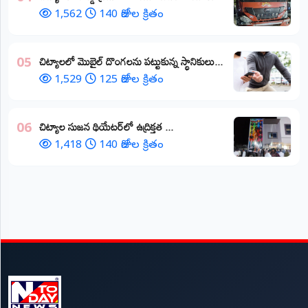
1,562
140 రోజుల క్రితం
చిట్యాలలో మొబైల్ దొంగలను పట్టుకున్న స్థానికులు...
05
1,529
125 రోజుల క్రితం
చిట్యాల సుజన థియేటర్‌లో ఉద్రిక్తత ...
06
1,418
140 రోజుల క్రితం