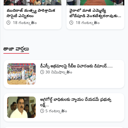
ముదిరాజ్ మత్స్య పారిశ్రామిక
వైరాలో మాజీ ఎమ్మెల్యే
సొసైటీ ఎన్నికలు
బోడేపూడి వెంకటేశ్వరరావుకు
ఘన నివాళులు
18 గంటల క్రితం
18 గంటల క్రితం
తాజా వార్తలు
డీఎస్సీ అక్రమాలపై సీబీఐ విచారణకు డిమాండ్.....
30 నిమిషాల క్రితం
అగ్రిగోల్డ్ బాధితులకు న్యాయం చేయడమే ప్రభుత్వ
లక్ష్...
5 గంటల క్రితం