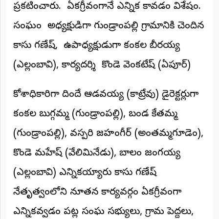
ప్రకటించారు. ఏకగ్రీవంగానే ఎన్నిక కావడం విశేషం.
అంతర్జాతీయం
సంఘం అధ్యక్షుడిగా గుండ్రాంపల్లి గ్రామానికి చెందిన
ఆర్టీఐ
కాసు గణేష్, ఉపాధ్యక్షుడుగా కంకల బీరయ్య
(ఎల్లంబావి), ​కార్యదర్శి కొండె వెంకటేష్ (ఏపూర్)
రిపోర్టర్స్
డెస్క్
(REPORTERS
DESK)
​కోశాధికారిగా దిందే ఆడవయ్య (కాట్రేవు) డైరెక్టర్లుగా
మా
కంకల బుగ్గమ్మ (గుండ్రాంపల్లి), బండ కేతమ్మ
రిపోర్టర్లు
(గుండ్రాంపల్లి), వస్పరి జహంగీర్ (అంతమ్మగూడెం),
రిపోర్టర్‌గా
చేరండి
కొండె మహేష్ (వేలిమినేడు), బాలం జంగయ్య
(ఎల్లంబావి) ఎన్నికయ్యారు కాసు గణేష్
లాగిన్
(Login)
నేతృత్వంలోని నూతన కార్యవర్గం ఏకగ్రీవంగా
ఎన్నికవ్వడం పట్ల సంఘ సభ్యులు, గ్రామ పెద్దలు,