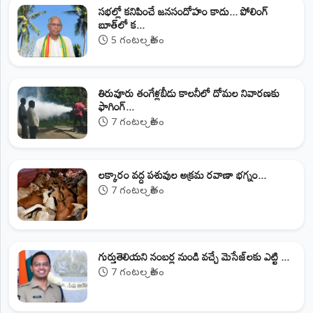
సభల్లో కనిపించే జనసందోహం కాదు... పోలింగ్
బూత్‌లో క...
5 గంటల క్రితం
తిరువూరు తంగేళ్లబీడు కాలనీలో దోమల నివారణకు
ఫాగింగ్...
7 గంటల క్రితం
లక్కారం వద్ద పశువుల అక్రమ రవాణా భగ్నం...
7 గంటల క్రితం
గుర్తుతెలియని నంబర్ల నుండి వచ్చే మెసేజ్‌లకు ఎట్టి ...
7 గంటల క్రితం