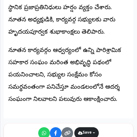
©
స్థానిక ప్రజాప్రతినిధులు హర్షం వ్యక్తం చేశారు.
2026
NTODAY
నూతన అధ్యక్షుడికి, కార్యవర్గ సభ్యులకు వారు
NEWS
ప్రతి
హృదయపూర్వక శుభాకాంక్షలు తెలిపారు.
క్షణం
-
ప్రజల
పక్షం
​నూతన కార్యవర్గం ఆధ్వర్యంలో ఉన్ని పారిశ్రామిక
సహకార సంఘం మరింత అభివృద్ధి పథంలో
పయనించాలని, సభ్యుల సంక్షేమం కోసం
సమర్థవంతంగా పనిచేస్తూ మండలంలోనే ఆదర్శ
సంఘంగా నిలవాలని పలువురు ఆకాంక్షించారు.
Save