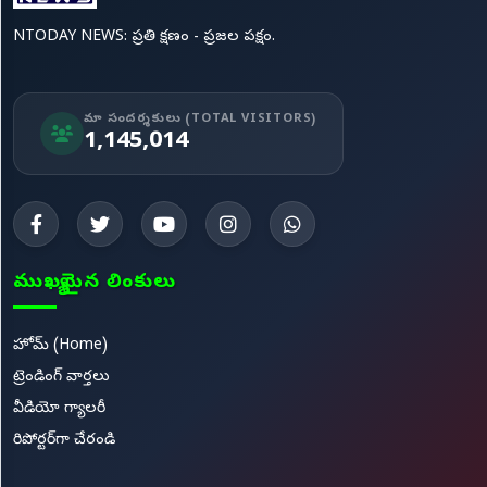
NTODAY NEWS: ప్రతి క్షణం - ప్రజల పక్షం.
మా సందర్శకులు (TOTAL VISITORS)
1,145,014
ముఖ్యమైన లింకులు
హోమ్ (Home)
ట్రెండింగ్ వార్తలు
వీడియో గ్యాలరీ
రిపోర్టర్‌గా చేరండి