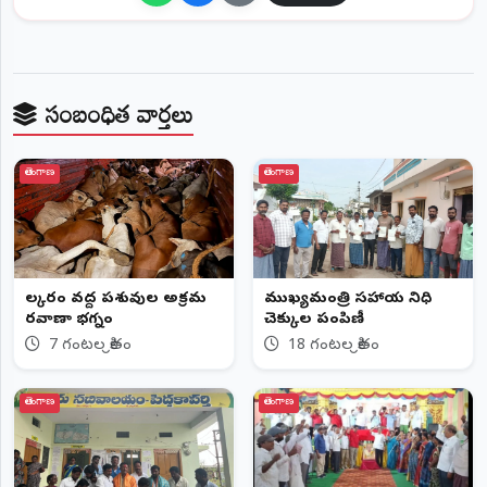
సంబంధిత వార్తలు
తెలంగాణ
తెలంగాణ
లక్కారం వద్ద పశువుల అక్రమ
ముఖ్యమంత్రి సహాయ నిధి
రవాణా భగ్నం
చెక్కుల పంపిణీ
7 గంటల క్రితం
18 గంటల క్రితం
తెలంగాణ
తెలంగాణ