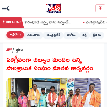
NTODAY
×
NEWS
ిల్లా కారంపూడి ఎస్సై వాసు సస్పెండ్...
●
వెంకట్రావుపేట అంగన్‌వాడీ 
BREAKING
హోమ్
(Home)
అన్నీ (All)
తెలంగాణ
ఆంధ్రప్రదేశ్
వినోదం
భక్తి
క్రీడలు
LIVE
హోమ్
వార్తలు
STREAMING
ఏకగ్రీవంగా చిట్యాల మండల ఉన్ని
లైవ్
పారిశ్రామిక సంఘం నూతన కార్యవర్గం
టీవీ
(Live
TV)
లైవ్
రేడియో
(Live
Radio)