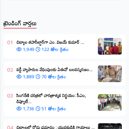
ట్రెండింగ్ వార్తలు
​చిట్యాల తహసీల్దార్‌గా ఎం. విజయ్ కుమార్ ...
01
1,949
122 రోజుల క్రితం
వడ్డీ వ్యాపారుల వేధింపులకు ఏఈవో బలవన్మరణం...
02
1,889
70 రోజుల క్రితం
​సింగరేణి చరిత్రలో చారిత్రాత్మక నిర్ణయం: సీఎం,
03
డిప్యూటీ...
1,736
51 రోజుల క్రితం
చిట్యాలలో రోడ్డు ప్రమాదం : యువకుడికి గాయాలు ​...
04