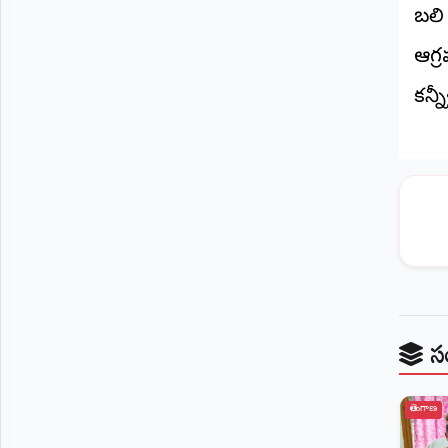
బలి
ఆగ్
కన్
స
తెలంగాణ