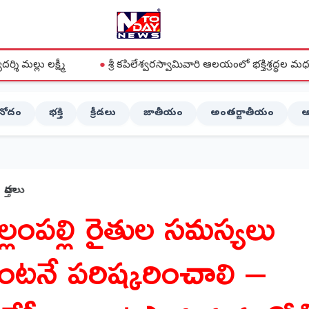
●
శ్రీ కపిలేశ్వరస్వామివారి ఆలయంలో భక్తిశ్రద్ధల మధ్య వైభవంగా ఆడికృత
ినోదం
భక్తి
క్రీడలు
జాతీయం
అంతర్జాతీయం
ఆ
వార్తలు
ెల్లంపల్లి రైతుల సమస్యలు
ెంటనే పరిష్కరించాలి –