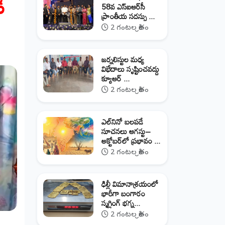
ి
58వ ఎస్‌ఐఆర్‌సీ
ప్రాంతీయ సదస్సు ...
2 గంటల క్రితం
జర్నలిస్టుల మధ్య
విభేదాలు సృష్టించవద్దు
క్యూఆర్‌ ...
2 గంటల క్రితం
ఎల్‌నినో బలపడే
సూచనలు ఆగస్టు–
అక్టోబర్‌లో ప్రభావం ...
2 గంటల క్రితం
ఢిల్లీ విమానాశ్రయంలో
భారీగా బంగారం
స్మగ్లింగ్ భగ్న...
2 గంటల క్రితం