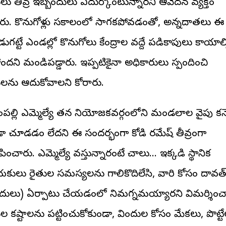
లు తీవ్ర ఇబ్బందులు ఎదుర్కొంటున్నారని ఆవేదన వ్యక్తం
ారు. కొనుగోళ్లు సకాలంలో సాగకపోవడంతో, అన్నదాతలు ఈ
ుగట్టే ఎండల్లో కొనుగోలు కేంద్రాల వద్దే పడికాపులు కాయాల్
ోందని మండిపడ్డారు. ఇప్పటికైనా అధికారులు స్పందించి
ులను ఆదుకోవాలని కోరారు.
్లంపల్లి ఎమ్మెల్యే తన నియోజకవర్గంలోని మండలాల వైపు కన్నె
ా చూడడం లేదని ఈ సందర్భంగా కోడి రమేష్ తీవ్రంగా
ించారు. ఎమ్మెల్యే వస్తున్నారంటే చాలు... ఇక్కడి స్థానిక
కులు రైతుల సమస్యలను గాలికొదిలేసి, వారి కోసం దావత్
ందులు) ఏర్పాటు చేయడంలో నిమగ్నమయ్యారని విమర్శించ
ుల కష్టాలను పట్టించుకోకుండా, విందుల కోసం మేకలు, పొట్ట