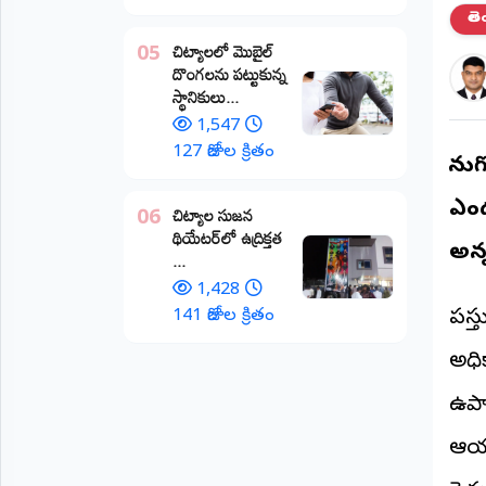
తె
అంతర్జాతీయం
చిట్యాలలో మొబైల్
05
దొంగలను పట్టుకున్న
ఆర్టీఐ
స్థానికులు...
1,547
రిపోర్టర్స్
127 రోజుల క్రితం
డెస్క్
కొను
(REPORTERS
DESK)
ఎండ
చిట్యాల సుజన
06
థియేటర్‌లో ఉద్రిక్తత
మా
అన
...
రిపోర్టర్లు
1,428
రిపోర్టర్‌గా
141 రోజుల క్రితం
ప్ర
చేరండి
అధిక
లాగిన్
ఉపాధ
(Login)
ఆయన