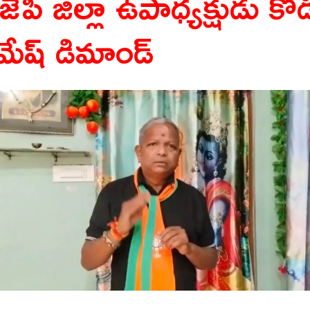
జేపీ జిల్లా ఉపాధ్యక్షుడు కోడ
మేష్ డిమాండ్