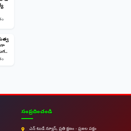
యే
ితం
భుత్వ
గా
గ..
ితం
సంప్రదించండి
ఎన్ టుడే న్యూస్, ప్రతి క్షణం - ప్రజల పక్షం