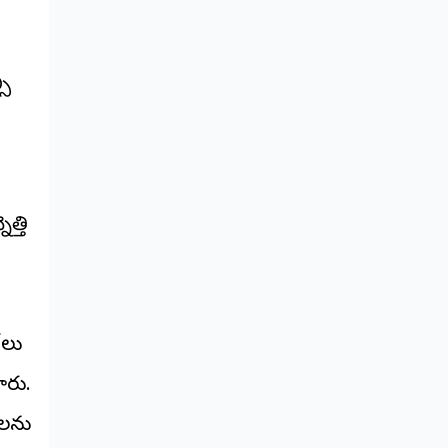
సి
త్తి
‌లు
ారు.
ేలను