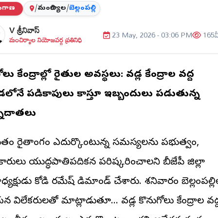
లంగాణ
/
మంచిర్యాల
/
బెల్లంపల్లి
V శ్రీనివాస్
23 May, 2026 - 03:06 PM
165
వ
మంచిర్యాల నియోజవర్గ ప్రతినిధి
గోలు కేంద్రాల్లో రైతుల అవస్థలు: వడ్ల కేంద్రాల వద్ద
లోనే పడికాపులు కాస్తూ ఇబ్బందులు పడుతున్న
్నదాతలు
స్తుతం రైతాంగం ఎదుర్కొంటున్న సమస్యలను ప్రభుత్వం,
ారులు యుద్ధప్రాతిపదికన పరిష్కరించాలని బీజేపీ జిల్లా
్యక్షుడు కోడి రమేష్ డిమాండ్ చేశారు. శనివారం బెల్లంపల్లి
 విలేకరులతో మాట్లాడుతూ... వడ్ల కొనుగోలు కేంద్రాల వద్