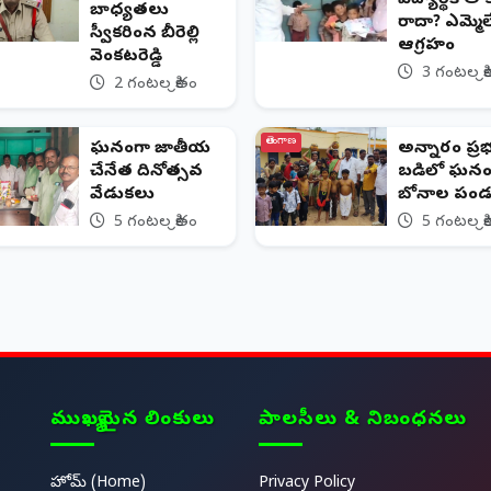
బాధ్యతలు
రాదా? ఎమ్మెల్
స్వీకరించిన బీరెల్లి
ఆగ్రహం
వెంకటరెడ్డి
3 గంటల క్ర
2 గంటల క్రితం
తెలంగాణ
ఘనంగా జాతీయ
అన్నారం ప్ర
చేనేత దినోత్సవ
బడిలో ఘనం
వేడుకలు
బోనాల పండు
5 గంటల క్రితం
5 గంటల క్ర
ముఖ్యమైన లింకులు
పాలసీలు & నిబంధనలు
హోమ్ (Home)
Privacy Policy