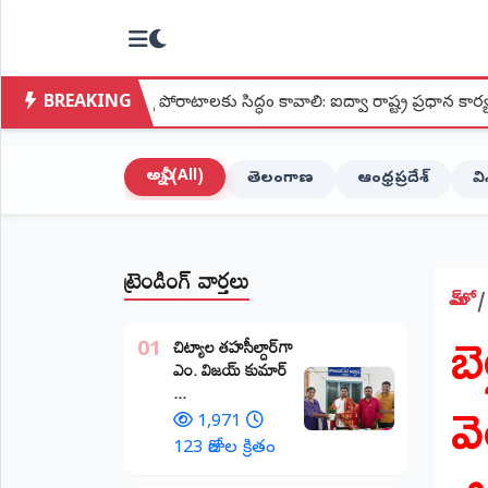
NTODAY
×
NEWS
BREAKING
పోరాటాలకు సిద్ధం కావాలి: ఐద్వా రాష్ట్ర ప్రధాన కార్యదర్శి మల్లు లక్ష్మీ
హోమ్
(Home)
అన్నీ (All)
తెలంగాణ
ఆంధ్రప్రదేశ్
వ
LIVE
STREAMING
ట్రెండింగ్ వార్తలు
లైవ్
టీవీ
హోమ్
​బ
(Live
​చిట్యాల తహసీల్దార్‌గా
TV)
01
ఎం. విజయ్ కుమార్
వ
...
లైవ్
రేడియో
1,971
(Live
123 రోజుల క్రితం
Radio)