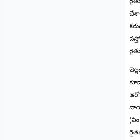
రైతు
©
2026
చేశ
NTODAY
NEWS
కరుడ
ప్రతి
క్షణం
వస్త
-
ప్రజల
పక్షం
రైత
​బెల
కూడ
ఆరోప
నాయ
(వి
రైత