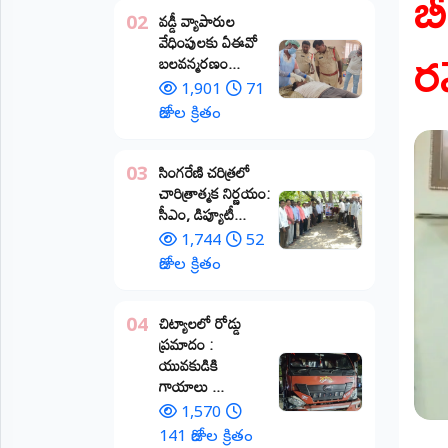
బీ
వడ్డీ వ్యాపారుల
02
ప్రాంతీయ
ర
వేధింపులకు ఏఈవో
వార్తలు
బలవన్మరణం...
(STATE)
1,901
71
తెలంగాణ
రోజుల క్రితం
ఆంధ్రప్రదేశ్
​సింగరేణి చరిత్రలో
03
చారిత్రాత్మక నిర్ణయం:
ప్రధాన
సీఎం, డిప్యూటీ...
విభాగాలు
(MAIN)
1,744
52
రోజుల క్రితం
వినోదం
చిట్యాలలో రోడ్డు
04
భక్తి
ప్రమాదం :
యువకుడికి
క్రీడలు
గాయాలు ​...
1,570
జాతీయం
141 రోజుల క్రితం