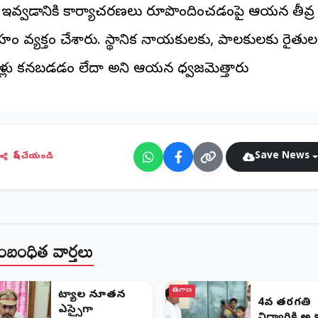
 ఇవ్వడానికి కార్యాచరణలు రూపొందించడంపై ఆయన తీవ్ర
రహం వ్యక్తం చేశారు. స్థానిక నాయకులకు, పాలకులకు రైతుల
నీళ్లు కనబడడం లేదా అని ఆయన ధ్వజమెత్తారు
Save News
షేర్ చేయండి
ంబంధిత వార్తలు
తెలంగాణ
​చిట్యాల నూతన
4వ తరగతి
ఎస్సైగా
విద్యార్థికి 