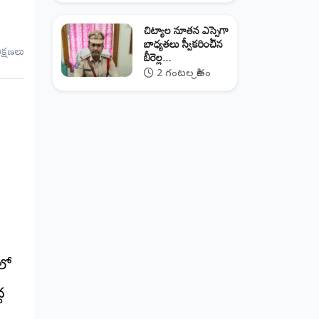
​చిట్యాల నూతన ఎస్సైగా
బాధ్యతలు స్వీకరించిన
ీక్షణలు
బీరెల్ల...
2 గంటల క్రితం
లో
ద