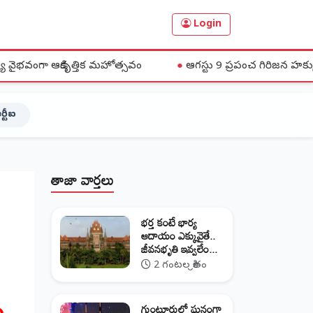
Login
్తిక మహోత్సవం
●
ఆగస్టు 9 ప్రపంచ గిరిజన హక్కుల దినోత్సవాన్ని జ
ర్టీఐ
తాజా వార్తలు
భర్త కంటే భార్య
ఆదాయం ఎక్కువైతే..
జీవనభృతి ఇవ్వలేం...
2 గంటల క్రితం
గుంటూరులో ఘనంగా