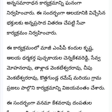
అన్నసమారాధన కార్యక్రమాన్ని ఘనంగా
అంతర్జాతీయం
నిర్వహించారు. ఈ సందర్భంగా ఆలయానికి విచ్చేసిన
ఆర్టీఐ
భక్తులకు అన్నప్రసాద వితరణ చేపట్టి సేవా
కార్యక్రమం నిర్వహించారు.
రిపోర్టర్స్
డెస్క్
(REPORTERS
DESK)
ఈ కార్యక్రమంలో మాజీ ఎంపీపీ కందుల కృష్ణ,
మా
ఆలయ ధర్మకర్త పుచ్చకాయల చెన్నకేశవరెడ్డి, సేవ్వ
రిపోర్టర్లు
మోహనరావు, తాళ్లాడ వెంకటేశ్వరరావు, చీపు
రిపోర్టర్‌గా
చేరండి
వెంకటేశ్వరరావు, కొత్తగుండ్ల రమేష్ మరియు గ్రామ
ప్రజలు పాల్గొని కార్యక్రమాన్ని విజయవంతం చేశారు.
లాగిన్
(Login)
ఈ సందర్భంగా వనమా కేశవరావు దంపతుల