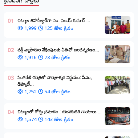
​చిట్యాల తహసీల్దార్‌గా ఎం. విజయ్ కుమార్ ...
01
1,999
125 రోజుల క్రితం
వడ్డీ వ్యాపారుల వేధింపులకు ఏఈవో బలవన్మరణం...
02
1,916
73 రోజుల క్రితం
​సింగరేణి చరిత్రలో చారిత్రాత్మక నిర్ణయం: సీఎం,
03
డిప్యూటీ...
1,752
54 రోజుల క్రితం
చిట్యాలలో రోడ్డు ప్రమాదం : యువకుడికి గాయాలు ​...
04
1,574
143 రోజుల క్రితం