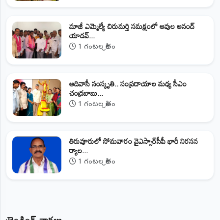
మాజీ ఎమ్మెల్యే చిరుమర్తి సమక్షంలో ఆవుల ఆనంద్
యాదవ్...
1 గంటల క్రితం
ఆదివాసీ సంస్కృతి.. సంప్రదాయాల మధ్య సీఎం
చంద్రబాబు...
1 గంటల క్రితం
తిరువూరులో సోమవారం వైఎస్సార్‌సీపీ భారీ నిరసన
ర్యాల...
1 గంటల క్రితం
ట్రెండింగ్ వార్తలు