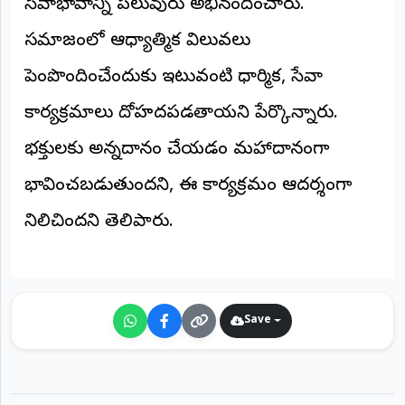
సేవాభావాన్ని పలువురు అభినందించారు.
©
2026
సమాజంలో ఆధ్యాత్మిక విలువలు
NTODAY
NEWS
పెంపొందించేందుకు ఇటువంటి ధార్మిక, సేవా
ప్రతి
క్షణం
కార్యక్రమాలు దోహదపడతాయని పేర్కొన్నారు.
-
ప్రజల
పక్షం
భక్తులకు అన్నదానం చేయడం మహాదానంగా
భావించబడుతుందని, ఈ కార్యక్రమం ఆదర్శంగా
నిలిచిందని తెలిపారు.
Save