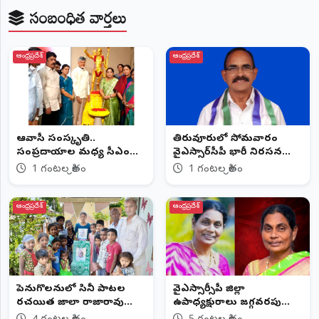
సంబంధిత వార్తలు
ఆంధ్రప్రదేశ్
ఆంధ్రప్రదేశ్
ఆదివాసీ సంస్కృతి..
తిరువూరులో సోమవారం
సంప్రదాయాల మధ్య సీఎం
వైఎస్సార్‌సీపీ భారీ నిరసన
చంద్రబాబు
ర్యాలీ
1 గంటల క్రితం
1 గంటల క్రితం
ఆంధ్రప్రదేశ్
ఆంధ్రప్రదేశ్
పెనుగొలనులో సినీ పాటల
వైఎస్సార్సీపీ జిల్లా
రచయిత జాలాది రాజారావు
ఉపాధ్యక్షురాలు జగ్గవరపు
94వ జయంతి వేడుకలు
జానకిరెడ్డి కన్నుమూత