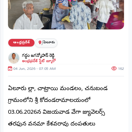
ప్రాంతీయ
వార్తలు
(STATE)
తెలంగాణ
/
ఆంధ్రప్రదేశ్
ఏలూరు
ఆంధ్రప్రదేశ్
గడ్డం జగన్మోహన్ రెడ్డి
ఆంధ్రప్రదేశ్ స్టేట్ బ్యూరో
ప్రధాన
విభాగాలు
04 Jun, 2026 - 07:05 AM
162
(MAIN)
వినోదం
ఏలూరు జిల్లా, చాట్రాయి మండలం, చనుబండ
భక్తి
గ్రామంలోని శ్రీ కోదండరామాలయంలో
క్రీడలు
03.06.2026న విజయవాడ వేగా జ్యువెలర్స్
తరఫున వనమా కేశవరావు దంపతులు
జాతీయం