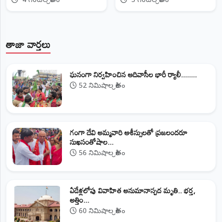
4 గంటల క్రితం
5 గంటల క్రితం
తాజా వార్తలు
ఘనంగా నిర్వహించిన ఆదివాసీల భారీ ర్యాలీ........
52 నిమిషాల క్రితం
గంగా దేవి అమ్మవారి ఆశీస్సులతో ప్రజలందరూ
సుఖసంతోషాల...
56 నిమిషాల క్రితం
ఏడేళ్లలోపు వివాహిత అనుమానాస్పద మృతి.. భర్త,
అత్తిం...
60 నిమిషాల క్రితం