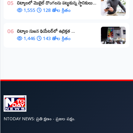
చిట్యాలలో మొబైల్ దొంగలను పట్టుకున్న స్థానికులు...
05
1,555
128 రోజుల క్రితం
చిట్యాల సుజన థియేటర్‌లో ఉద్రిక్తత ...
06
1,446
143 రోజుల క్రితం
NTODAY NEWS: ప్రతి క్షణం - ప్రజల పక్షం.