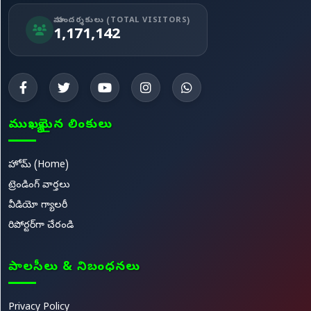
మా సందర్శకులు (TOTAL VISITORS)
1,171,142
ముఖ్యమైన లింకులు
హోమ్ (Home)
ట్రెండింగ్ వార్తలు
వీడియో గ్యాలరీ
రిపోర్టర్‌గా చేరండి
పాలసీలు & నిబంధనలు
Privacy Policy