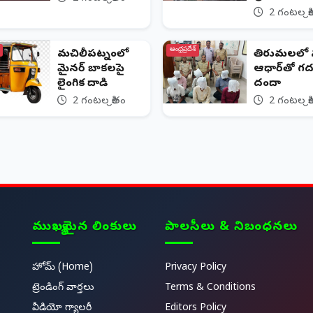
2 గంటల క్ర
ఆంధ్రప్రదేశ్
మచిలీపట్నంలో
తిరుమలలో న
మైనర్ బాలికలపై
ఆధార్‌తో గ
లైంగిక దాడి
దందా
2 గంటల క్రితం
2 గంటల క్ర
ముఖ్యమైన లింకులు
పాలసీలు & నిబంధనలు
హోమ్ (Home)
Privacy Policy
ట్రెండింగ్ వార్తలు
Terms & Conditions
వీడియో గ్యాలరీ
Editors Policy