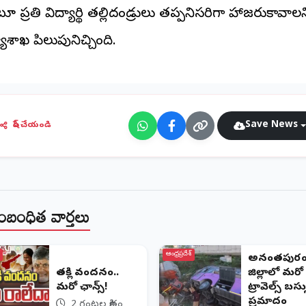
 ప్రతి విద్యార్థి తల్లిదండ్రులు తప్పనిసరిగా హాజరుకావాలన
యాశాఖ పిలుపునిచ్చింది.
Save News
షేర్ చేయండి
ంబంధిత వార్తలు
ఆంధ్రప్రదేశ్
అనంతపుర
తల్లికి వందనం..
జిల్లాలో మరో
మరో ఛాన్స్!
ట్రావెల్స్‌ బస్
ప్రమాదం
2 గంటల క్రితం