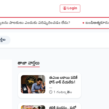
Login
ఎందుకు పరిష్కరించడం లేదు?
●
బండిఆత్మకూరు మండలం పార్నపల్లె 
ర్టీఐ
తాజా వార్తలు
ఈఎంఐ బకాయి పడితే
ఫోన్‌ లాక్‌ చేయలేరు!
...
1 గంటల క్రితం
తల్లికి వందనం.. మరో