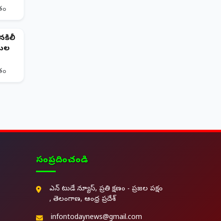
ితం
కిలీ
దుల
ితం
సంప్రదించండి
ఎన్ టుడే న్యూస్, ప్రతి క్షణం - ప్రజల పక్షం
, తెలంగాణ, ఆంధ్ర ప్రదేశ్
infontodaynews@gmail.com