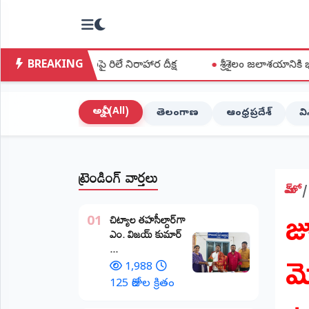
NTODAY
×
NEWS
BREAKING
్యలపై రిలే నిరాహార దీక్ష
●
శ్రీశైలం జలాశయానికి భారీగా వరద ప్రవ
హోమ్
(Home)
అన్నీ (All)
తెలంగాణ
ఆంధ్రప్రదేశ్
వ
LIVE
STREAMING
ట్రెండింగ్ వార్తలు
లైవ్
టీవీ
హోమ్
జూ
(Live
​చిట్యాల తహసీల్దార్‌గా
TV)
01
ఎం. విజయ్ కుమార్
మె
...
లైవ్
రేడియో
1,988
(Live
125 రోజుల క్రితం
Radio)