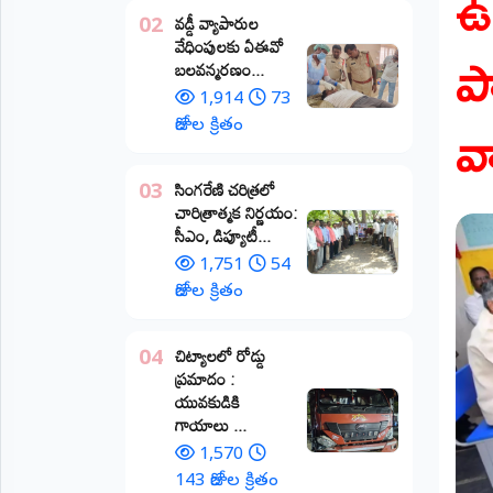
ఉ
వడ్డీ వ్యాపారుల
02
ప్రాంతీయ
ప
వేధింపులకు ఏఈవో
వార్తలు
బలవన్మరణం...
(STATE)
1,914
73
వ
తెలంగాణ
రోజుల క్రితం
ఆంధ్రప్రదేశ్
​సింగరేణి చరిత్రలో
03
చారిత్రాత్మక నిర్ణయం:
ప్రధాన
సీఎం, డిప్యూటీ...
విభాగాలు
(MAIN)
1,751
54
రోజుల క్రితం
వినోదం
చిట్యాలలో రోడ్డు
04
భక్తి
ప్రమాదం :
యువకుడికి
క్రీడలు
గాయాలు ​...
1,570
జాతీయం
143 రోజుల క్రితం