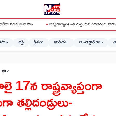
ాహం
●
ఐక్యరాజ్యసమితి గుర్తించిన గిరిజనుల హక్కులను పాలకులు 
ినోదం
భక్తి
క్రీడలు
జాతీయం
అంతర్జాతీయం
ఆ
వార్తలు
లై 17న రాష్ట్రవ్యాప్తంగా
గా తల్లిదండ్రులు-