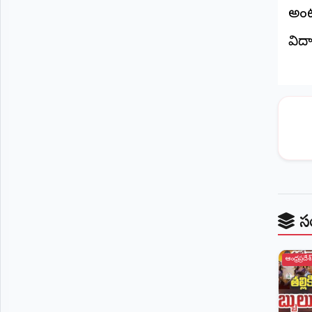
అంటూ
విద్
స
ఆంధ్రప్రదేశ్