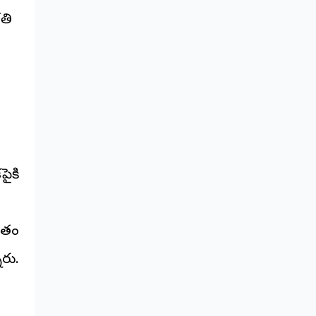
గతి
పైకి
ంతం
ారు.