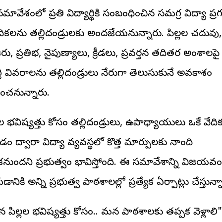
ావేశంలో ప్రతి విద్యార్థికి సంబంధించిన సమగ్ర విద్యా ప్ర
ేదికలను తల్లిదండ్రులకు అందజేయనున్నారు. పిల్లల చదువు,
ు, ప్రతిభ, నైపుణ్యాలు, క్రీడలు, ప్రవర్తన తదితర అంశాలపై
్తి వివరాలను తల్లిదండ్రులు నేరుగా తెలుసుకునే అవకాశం
ించనున్నారు.
లల భవిష్యత్తు కోసం తల్లిదండ్రులు, ఉపాధ్యాయులు ఒకే వేదిక
ం ద్వారా విద్యా వ్యవస్థలో కొత్త మార్పులకు నాంది
నుందని ప్రభుత్వం భావిస్తోంది. ఈ సమావేశాన్ని విజయవ
ానికి అన్ని ప్రభుత్వ పాఠశాలల్లో ప్రత్యేక ఏర్పాట్లు చేస్తున్న
 పిల్లల భవిష్యత్తు కోసం.. మన పాఠశాలకు తప్పక వెళ్లాలి"