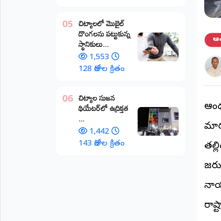
అంతర్జాతీయం
చిట్యాలలో మొబైల్
05
దొంగలను పట్టుకున్న
ఆర్టీఐ
ఆంధ
స్థానికులు...
1,553
రిపోర్టర్స్
128 రోజుల క్రితం
డెస్క్
(REPORTERS
DESK)
చిట్యాల సుజన
06
థియేటర్‌లో ఉద్రిక్తత
ఆంధ్
మా
...
రిపోర్టర్లు
మారన
1,442
రిపోర్టర్‌గా
143 రోజుల క్రితం
తల్
చేరండి
జరు
లాగిన్
నాయ
(Login)
రాష్