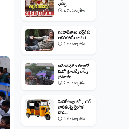
ఛాన్స్! ...
2 గంటల క్రితం
మహేష్‌బాబు బర్త్‌డేకు
అదిరిపోయే కానుక ...
2 గంటల క్రితం
అనంతపురం జిల్లాలో
మరో ట్రావెల్స్‌ బస్సు
ప్రమాదం...
2 గంటల క్రితం
మచిలీపట్నంలో మైనర్
బాలికలపై లైంగిక
దాడి...
2 గంటల క్రితం