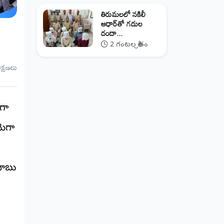
తిరుమలలో నకిలీ
ఆధార్‌తో గదుల
దందా...
2 గంటల క్రితం
ీక్షణలు
ిగా
మెగా
బాబు