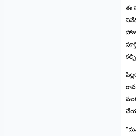
©
ఈ సమ
2026
NTODAY
నివ
NEWS
ప్రతి
హాజర
క్షణం
-
ప్రజల
పూర
పక్షం
కల్ప
పిల్
రావడ
పలక
చేయడ
"మన