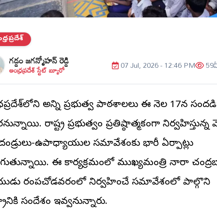
్రప్రదేశ్
గడ్డం జగన్మోహన్ రెడ్డి
07 Jul, 2026 - 12:46 PM
59
వ
ఆంధ్రప్రదేశ్ స్టేట్ బ్యూరో
రప్రదేశ్‌లోని అన్ని ప్రభుత్వ పాఠశాలలు ఈ నెల 17న సందడ
ున్నాయి. రాష్ట్ర ప్రభుత్వం ప్రతిష్ఠాత్మకంగా నిర్వహిస్తున్న 
లిదండ్రులు-ఉపాధ్యాయుల సమావేశంకు భారీ ఏర్పాట్లు
గుతున్నాయి. ఈ కార్యక్రమంలో ముఖ్యమంత్రి నారా చంద్ర
ుడు రంపచోడవరంలో నిర్వహించే సమావేశంలో పాల్గొని
ట్రానికి సందేశం ఇవ్వనున్నారు.