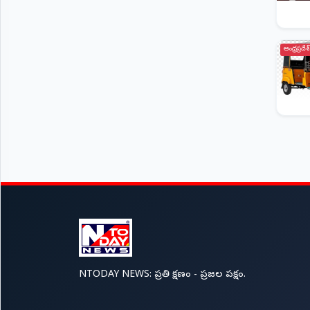
ఆంధ్రప్రదేశ్
NTODAY NEWS: ప్రతి క్షణం - ప్రజల పక్షం.