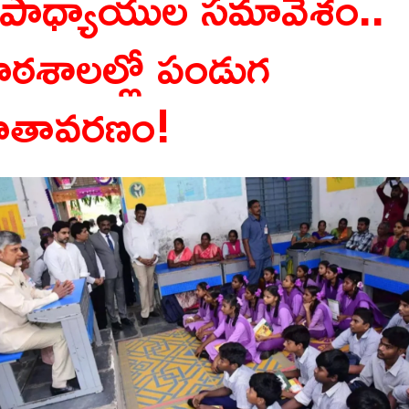
పాధ్యాయుల సమావేశం..
ాఠశాలల్లో పండుగ
ాతావరణం!