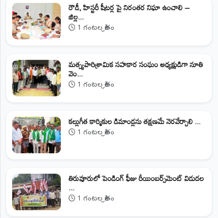
రౌడీ, హిస్టరీ షీటర్ల పై నిరంతర నిఘా ఉంచాలి –
జిల్ల...
1 గంటల క్రితం
మత్స్యపారిశ్రామిక సహకార సంఘం అధ్యక్షుడిగా నూతి
వెం...
1 గంటల క్రితం
కల్లుగీత కార్మికుల డిమాండ్లను తక్షణమే నెరవేర్చాలి ...
1 గంటల క్రితం
తిరువూరులో పెండింగ్ ఫీజు రీయింబర్స్‌మెంట్ విడుదల
...
1 గంటల క్రితం