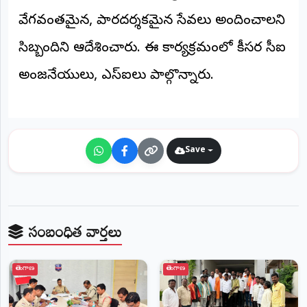
©
వేగవంతమైన, పారదర్శకమైన సేవలు అందించాలని
2026
NTODAY
సిబ్బందిని ఆదేశించారు. ఈ కార్యక్రమంలో కీసర సీఐ
NEWS
ప్రతి
అంజనేయులు, ఎస్ఐలు పాల్గొన్నారు.
క్షణం
-
ప్రజల
పక్షం
Save
సంబంధిత వార్తలు
తెలంగాణ
తెలంగాణ