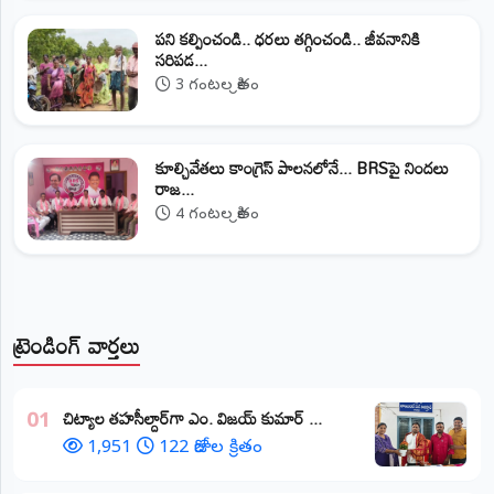
పని కల్పించండి.. ధరలు తగ్గించండి.. జీవనానికి
సరిపడ...
3 గంటల క్రితం
కూల్చివేతలు కాంగ్రెస్ పాలనలోనే... BRSపై నిందలు
రాజ...
4 గంటల క్రితం
ట్రెండింగ్ వార్తలు
​చిట్యాల తహసీల్దార్‌గా ఎం. విజయ్ కుమార్ ...
01
1,951
122 రోజుల క్రితం