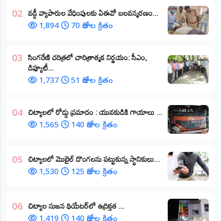
వడ్డీ వ్యాపారుల వేధింపులకు ఏఈవో బలవన్మరణం...
02
1,894
70 రోజుల క్రితం
​సింగరేణి చరిత్రలో చారిత్రాత్మక నిర్ణయం: సీఎం,
03
డిప్యూటీ...
1,737
51 రోజుల క్రితం
చిట్యాలలో రోడ్డు ప్రమాదం : యువకుడికి గాయాలు ​...
04
1,565
140 రోజుల క్రితం
చిట్యాలలో మొబైల్ దొంగలను పట్టుకున్న స్థానికులు...
05
1,530
125 రోజుల క్రితం
చిట్యాల సుజన థియేటర్‌లో ఉద్రిక్తత ...
06
1,419
140 రోజుల క్రితం