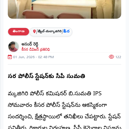
ప్రాంతీయ
వార్తలు
(STATE)
తెలంగాణ
/
/
కీసర
తెలంగాణ
మేడ్చల్-మల్కాజిగిరి
ఆనంద్ రెడ్డి
ఆంధ్రప్రదేశ్
కీసర డివిజన్ ప్రతినిధి
01 Jun, 2026 - 02:48 PM
122
ప్రధాన
విభాగాలు
(MAIN)
కీసర పోలీస్ స్టేషన్‌కు సీపీ సుమతి
వినోదం
మల్కాజిగిరి పోలీస్ కమిషనర్ బి.సుమతి IPS
భక్తి
సోమవారం కీసర పోలీస్ స్టేషన్‌ను ఆకస్మికంగా
క్రీడలు
సందర్శించి, క్షేత్రస్థాయిలో తనిఖీలు చేపట్టారు. స్టేషన్
జాతీయం
పనితీరు, రికార్డుల నిర్వహణ, సీసీ కెమెరాల నిఘాను