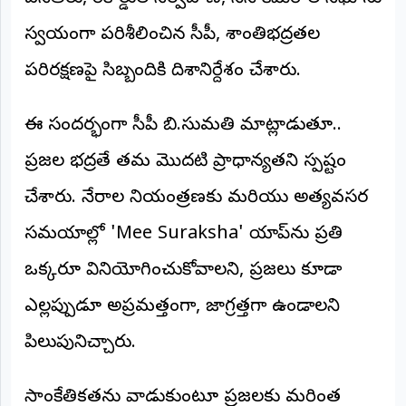
అంతర్జాతీయం
స్వయంగా పరిశీలించిన సీపీ, శాంతిభద్రతల
పరిరక్షణపై సిబ్బందికి దిశానిర్దేశం చేశారు.
ఆర్టీఐ
రిపోర్టర్స్
​ఈ సందర్భంగా సీపీ బి.సుమతి మాట్లాడుతూ..
డెస్క్
(REPORTERS
ప్రజల భద్రతే తమ మొదటి ప్రాధాన్యతని స్పష్టం
DESK)
చేశారు. నేరాల నియంత్రణకు మరియు అత్యవసర
మా
రిపోర్టర్లు
సమయాల్లో 'Mee Suraksha' యాప్‌ను ప్రతి
రిపోర్టర్‌గా
ఒక్కరూ వినియోగించుకోవాలని, ప్రజలు కూడా
చేరండి
ఎల్లప్పుడూ అప్రమత్తంగా, జాగ్రత్తగా ఉండాలని
లాగిన్
పిలుపునిచ్చారు.
(Login)
​సాంకేతికతను వాడుకుంటూ ప్రజలకు మరింత