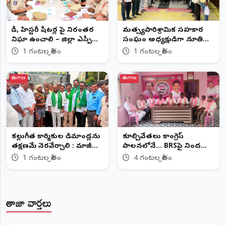
రౌడీ, హిస్టరీ షీటర్ల పై నిరంతర
మత్స్యపారిశ్రామిక సహకార
నిఘా ఉంచాలి – జిల్లా ఎస్పీ
సంఘం అధ్యక్షుడిగా నూతి
అశోక్ కుమార్, ఐపీఎస్....
వెంకటేశం
1 గంటల క్రితం
1 గంటల క్రితం
తెలంగాణ
తెలంగాణ
కల్లుగీత కార్మికుల డిమాండ్లను
కూల్చివేతలు కాంగ్రెస్
తక్షణమే నెరవేర్చాలి : మాజీ
పాలనలోనే... BRSపై నిందలు
ఎమ్మెల్యే చిరుమర్తి లింగయ్య
రాజకీయ కక్షసాధింపే: మధిర
1 గంటల క్రితం
4 గంటల క్రితం
BRS
తాజా వార్తలు