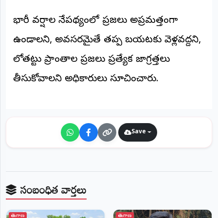
©
2026
భారీ వర్షాల నేపథ్యంలో ప్రజలు అప్రమత్తంగా
NTODAY
NEWS
ఉండాలని, అవసరమైతే తప్ప బయటకు వెళ్లవద్దని,
ప్రతి
క్షణం
లోతట్టు ప్రాంతాల ప్రజలు ప్రత్యేక జాగ్రత్తలు
-
ప్రజల
పక్షం
తీసుకోవాలని అధికారులు సూచించారు.
Save
సంబంధిత వార్తలు
తెలంగాణ
తెలంగాణ