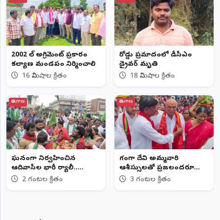
2002 సేల్ అగ్రిమెంట్ ప్రకారం
రోడ్డు ప్రమాదంలో డీసీఎం
కల్యాణ మండపం నిర్మించాలి
డ్రైవర్ మృతి
16 నిమిషాల క్రితం
18 నిమిషాల క్రితం
తెలంగాణ
తెలంగాణ
ఘనంగా నిర్వహించిన
గంగా దేవి అమ్మవారి
ఆదివాసీల భారీ ర్యాలీ.....
ఆశీస్సులతో ప్రజలందరూ
సుఖసంతోషాలతో ఉండాలి
2 గంటల క్రితం
3 గంటల క్రితం