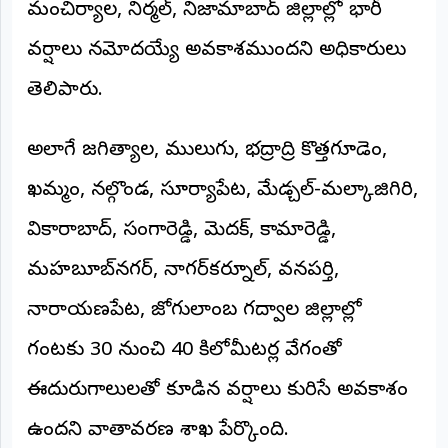
మంచిర్యాల, నిర్మల్, నిజామాబాద్ జిల్లాల్లో భారీ
అంతర్జాతీయం
వర్షాలు నమోదయ్యే అవకాశముందని అధికారులు
ఆర్టీఐ
తెలిపారు.
రిపోర్టర్స్
అలాగే జగిత్యాల, ములుగు, భద్రాద్రి కొత్తగూడెం,
డెస్క్
(REPORTERS
DESK)
ఖమ్మం, నల్గొండ, సూర్యాపేట, మేడ్చల్-మల్కాజిగిరి,
మా
వికారాబాద్, సంగారెడ్డి, మెదక్, కామారెడ్డి,
రిపోర్టర్లు
మహబూబ్‌నగర్, నాగర్‌కర్నూల్, వనపర్తి,
రిపోర్టర్‌గా
నారాయణపేట, జోగులాంబ గద్వాల జిల్లాల్లో
చేరండి
గంటకు 30 నుంచి 40 కిలోమీటర్ల వేగంతో
లాగిన్
(Login)
ఈదురుగాలులతో కూడిన వర్షాలు కురిసే అవకాశం
ఉందని వాతావరణ శాఖ పేర్కొంది.