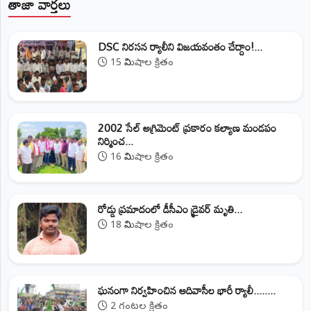
తాజా వార్తలు
DSC నిరసన ర్యాలీని విజయవంతం చేద్దాం!...
15 నిమిషాల క్రితం
2002 సేల్ అగ్రిమెంట్ ప్రకారం కల్యాణ మండపం
నిర్మించ...
16 నిమిషాల క్రితం
రోడ్డు ప్రమాదంలో డీసీఎం డ్రైవర్ మృతి...
18 నిమిషాల క్రితం
ఘనంగా నిర్వహించిన ఆదివాసీల భారీ ర్యాలీ........
2 గంటల క్రితం