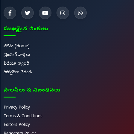
ముఖ్యమైన లింకులు
హోమ్ (Home)
ట్రెండింగ్ వార్తలు
వీడియో గ్యాలరీ
రిపోర్టర్‌గా చేరండి
పాలసీలు & నిబంధనలు
Privacy Policy
Terms & Conditions
Editors Policy
Reporters Policy