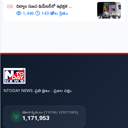
చిట్యాల సుజన థియేటర్‌లో ఉద్రిక్తత ...
06
1,446
143 రోజుల క్రితం
NTODAY NEWS: ప్రతి క్షణం - ప్రజల పక్షం.
మా సందర్శకులు (TOTAL VISITORS)
1,171,953