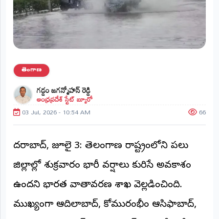
ప్రాంతీయ
వార్తలు
(STATE)
తెలంగాణ
తెలంగాణ
ఆంధ్రప్రదేశ్
గడ్డం జగన్మోహన్ రెడ్డి
ఆంధ్రప్రదేశ్ స్టేట్ బ్యూరో
ప్రధాన
విభాగాలు
03 Jul, 2026 - 10:54 AM
66
(MAIN)
వినోదం
హైదరాబాద్, జూలై 3: తెలంగాణ రాష్ట్రంలోని పలు
భక్తి
జిల్లాల్లో శుక్రవారం భారీ వర్షాలు కురిసే అవకాశం
ఉందని భారత వాతావరణ శాఖ వెల్లడించింది.
క్రీడలు
ముఖ్యంగా ఆదిలాబాద్, కోమురంభీం ఆసిఫాబాద్,
జాతీయం