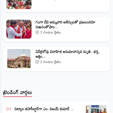
గంగా దేవి అమ్మవారి ఆశీస్సులతో ప్రజలందరూ
సుఖసంతోషాల...
3 గంటల క్రితం
ఏడేళ్లలోపు వివాహిత అనుమానాస్పద మృతి.. భర్త,
అత్తిం...
3 గంటల క్రితం
ట్రెండింగ్ వార్తలు
​చిట్యాల తహసీల్దార్‌గా ఎం. విజయ్ కుమార్ ...
01