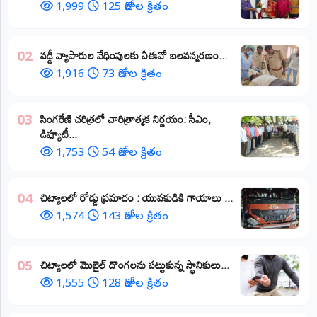
1,999
125 రోజుల క్రితం
వడ్డీ వ్యాపారుల వేధింపులకు ఏఈవో బలవన్మరణం...
02
1,916
73 రోజుల క్రితం
​సింగరేణి చరిత్రలో చారిత్రాత్మక నిర్ణయం: సీఎం,
03
డిప్యూటీ...
1,753
54 రోజుల క్రితం
చిట్యాలలో రోడ్డు ప్రమాదం : యువకుడికి గాయాలు ​...
04
1,574
143 రోజుల క్రితం
చిట్యాలలో మొబైల్ దొంగలను పట్టుకున్న స్థానికులు...
05
1,555
128 రోజుల క్రితం