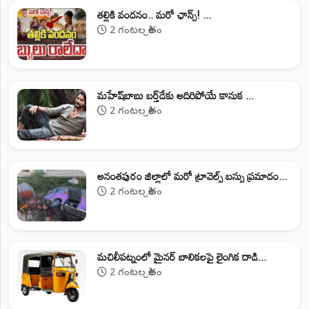
తల్లికి వందనం.. మరో ఛాన్స్! ...
2 గంటల క్రితం
మహేష్‌బాబు బర్త్‌డేకు అదిరిపోయే కానుక ...
2 గంటల క్రితం
అనంతపురం జిల్లాలో మరో ట్రావెల్స్‌ బస్సు ప్రమాదం...
2 గంటల క్రితం
మచిలీపట్నంలో మైనర్ బాలికలపై లైంగిక దాడి...
2 గంటల క్రితం