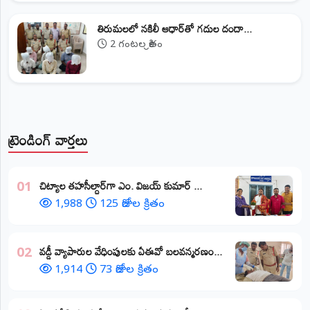
తిరుమలలో నకిలీ ఆధార్‌తో గదుల దందా...
2 గంటల క్రితం
ట్రెండింగ్ వార్తలు
​చిట్యాల తహసీల్దార్‌గా ఎం. విజయ్ కుమార్ ...
01
1,988
125 రోజుల క్రితం
వడ్డీ వ్యాపారుల వేధింపులకు ఏఈవో బలవన్మరణం...
02
1,914
73 రోజుల క్రితం