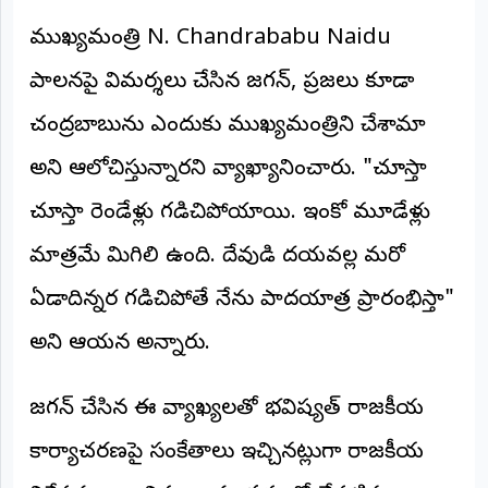
అంతర్జాతీయం
ముఖ్యమంత్రి N. Chandrababu Naidu
పాలనపై విమర్శలు చేసిన జగన్, ప్రజలు కూడా
ఆర్టీఐ
చంద్రబాబును ఎందుకు ముఖ్యమంత్రిని చేశామా
రిపోర్టర్స్
డెస్క్
అని ఆలోచిస్తున్నారని వ్యాఖ్యానించారు. "చూస్తా
(REPORTERS
DESK)
చూస్తా రెండేళ్లు గడిచిపోయాయి. ఇంకో మూడేళ్లు
మా
మాత్రమే మిగిలి ఉంది. దేవుడి దయవల్ల మరో
రిపోర్టర్లు
ఏడాదిన్నర గడిచిపోతే నేను పాదయాత్ర ప్రారంభిస్తా"
రిపోర్టర్‌గా
చేరండి
అని ఆయన అన్నారు.
లాగిన్
జగన్ చేసిన ఈ వ్యాఖ్యలతో భవిష్యత్ రాజకీయ
(Login)
కార్యాచరణపై సంకేతాలు ఇచ్చినట్లుగా రాజకీయ