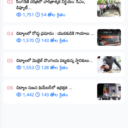
​సింగరేణి చరిత్రలో చారిత్రాత్మక నిర్ణయం: సీఎం,
03
డిప్యూటీ...
1,751
54 రోజుల క్రితం
చిట్యాలలో రోడ్డు ప్రమాదం : యువకుడికి గాయాలు ​...
04
1,570
143 రోజుల క్రితం
చిట్యాలలో మొబైల్ దొంగలను పట్టుకున్న స్థానికులు...
05
1,553
128 రోజుల క్రితం
చిట్యాల సుజన థియేటర్‌లో ఉద్రిక్తత ...
06
1,442
143 రోజుల క్రితం