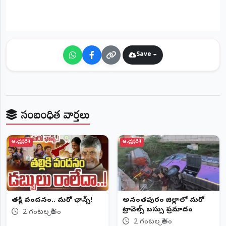
Save
సంబంధిత వార్తలు
ఆంధ్రప్రదేశ్
ఆంధ్రప్రదేశ్
తల్లికి వందనం.. మరో ఛాన్స్!
అనంతపురం జిల్లాలో మరో
ట్రావెల్స్‌ బస్సు ప్రమాదం
2 గంటల క్రితం
2 గంటల క్రితం