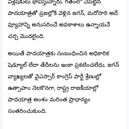
విశ్లేషకులు భావిస్తున్నారు. గతంలో చేపట్టిన
©
2026
పాదయాత్రతో ప్రజల్లోకి వెళ్లిన జగన్, మరోసారి అదే
NTODAY
NEWS
వ్యూహాన్ని అనుసరించే అవకాశాలు ఉన్నాయనే
ప్రతి
క్షణం
చర్చ మొదలైంది.
-
ప్రజల
పక్షం
అయితే పాదయాత్రకు సంబంధించిన అధికారిక
షెడ్యూల్ లేదా తేదీలను ఇంకా ప్రకటించలేదు. జగన్
వ్యాఖ్యలతో వైఎస్సార్ కాంగ్రెస్ పార్టీ శ్రేణుల్లో
ఉత్సాహం నెలకొనగా, రాష్ట్ర రాజకీయాల్లో
పాదయాత్ర అంశం మరింత ప్రాధాన్యం
సంతరించుకుంది.