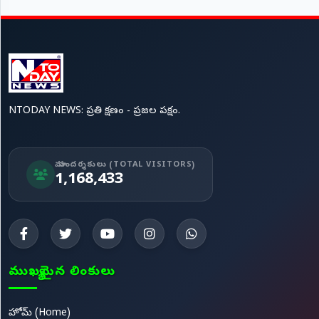
NTODAY NEWS: ప్రతి క్షణం - ప్రజల పక్షం.
మా సందర్శకులు (TOTAL VISITORS)
1,168,433
ముఖ్యమైన లింకులు
హోమ్ (Home)