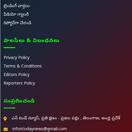
ట్రెండింగ్ వార్తలు
వీడియో గ్యాలరీ
రిపోర్టర్‌గా చేరండి
పాలసీలు & నిబంధనలు
Privacy Policy
Terms & Conditions
Editors Policy
Reporters Policy
సంప్రదించండి
ఎన్ టుడే న్యూస్, ప్రతి క్షణం - ప్రజల పక్షం , తెలంగాణ, ఆంధ్ర ప్రదేశ్
infontodaynews@gmail.com