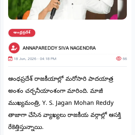
ప్రాంతీయ
వార్తలు
(STATE)
తెలంగాణ
ఆంధ్రప్రదేశ్
ఆంధ్రప్రదేశ్
ANNAPAREDDY SIVA NAGENDRA
18 Jun, 2026 - 04:18 PM
66
ప్రధాన
విభాగాలు
(MAIN)
ఆంధ్రప్రదేశ్ రాజకీయాల్లో మరోసారి పాదయాత్ర
వినోదం
అంశం చర్చనీయాంశంగా మారింది. మాజీ
భక్తి
ముఖ్యమంత్రి, Y. S. Jagan Mohan Reddy
క్రీడలు
తాజాగా చేసిన వ్యాఖ్యలు రాజకీయ వర్గాల్లో ఆసక్తి
రేకెత్తిస్తున్నాయి.
జాతీయం