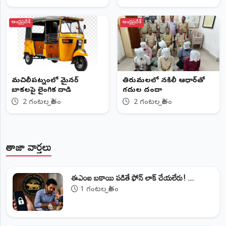
ఆంధ్రప్రదేశ్
ఆంధ్రప్రదేశ్
మచిలీపట్నంలో మైనర్
తిరుమలలో నకిలీ ఆధార్‌తో
బాలికలపై లైంగిక దాడి
గదుల దందా
2 గంటల క్రితం
2 గంటల క్రితం
తాజా వార్తలు
ఈఎంఐ బకాయి పడితే ఫోన్‌ లాక్‌ చేయలేరు! ...
1 గంటల క్రితం