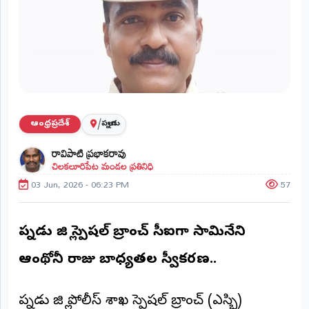
ప్రాంతీయ
వార్తలు
(STATE)
తెలంగాణ
ఆంధ్రప్రదేశ్
/
ఆంధ్రప్రదేశ్
పల్నాడు
ప్రధాన
రావిపాటి ప్రభాకరావు
విభాగాలు
చిలకలూరిపేట మండల ప్రతినిధి
(MAIN)
03 Jun, 2026 - 06:23 PM
57
వినోదం
భక్తి
పల్నాడు జిల్లా స్పెషల్ బ్రాంచ్ సీఐగా సామినేని
ఆంథోనీ రాజు బాధ్యతల స్వీకరణ..
క్రీడలు
జాతీయం
పల్నాడు జిల్లా పోలీస్ శాఖ స్పెషల్ బ్రాంచ్ (ఎస్బి)