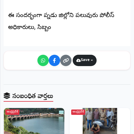
​ఈ సందర్భంగా పల్నాడు జిల్లాలోని పలువురు పోలీస్
అధికారులు, సిబ్బం
Save
సంబంధిత వార్తలు
ఆంధ్రప్రదేశ్
ఆంధ్రప్రదేశ్