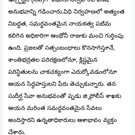
ఇన్స్పెక్టర్ (సీఐ)గా విధులు నిర్వహించి విశేష
©
2026
అనుభవాన్ని గడించారు.​విధి నిర్వహణలో అత్యంత
NTODAY
NEWS
నిబద్ధత, సమర్థవంతమైన నాయకత్వ పటిమ
ప్రతి
క్షణం
కలిగిన అధికారిగా ఆంథోనీ రాజుకు మంచి గుర్తింపు
-
ప్రజల
పక్షం
ఉంది. ప్రజలతో సత్సంబంధాలు కొనసాగిస్తూనే,
శాంతిభద్రతల పరిరక్షణలోనూ, క్లిష్టమైన
పరిస్థితులను చాకచక్యంగా ఎదుర్కోవడంలోనూ
ఆయన సిద్ధహస్తులని పేరు తెచ్చుకున్నారు. తన
సుదీర్ఘ సేవా అనుభవంతో పల్నాడు జిల్లా పోలీస్ శాఖకు
ఆయన మరింత సమర్థవంతమైన సేవలు
అందిస్తారని ఉన్నతాధికారులు ఆశాభావం వ్యక్తం
చేశారు.