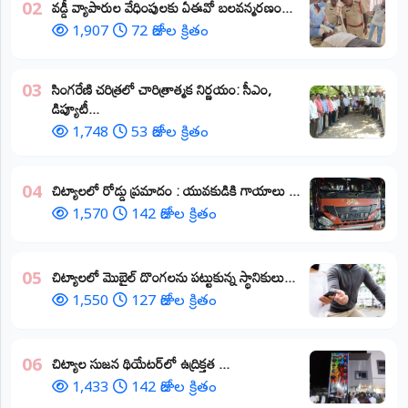
వడ్డీ వ్యాపారుల వేధింపులకు ఏఈవో బలవన్మరణం...
02
1,907
72 రోజుల క్రితం
​సింగరేణి చరిత్రలో చారిత్రాత్మక నిర్ణయం: సీఎం,
03
డిప్యూటీ...
1,748
53 రోజుల క్రితం
చిట్యాలలో రోడ్డు ప్రమాదం : యువకుడికి గాయాలు ​...
04
1,570
142 రోజుల క్రితం
చిట్యాలలో మొబైల్ దొంగలను పట్టుకున్న స్థానికులు...
05
1,550
127 రోజుల క్రితం
చిట్యాల సుజన థియేటర్‌లో ఉద్రిక్తత ...
06
1,433
142 రోజుల క్రితం