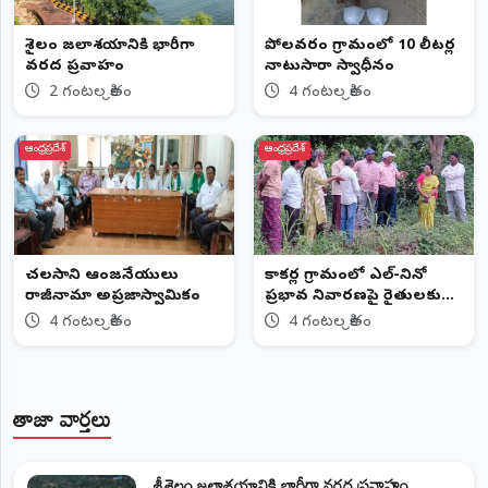
శ్రీశైలం జలాశయానికి భారీగా
పోలవరం గ్రామంలో 10 లీటర్ల
వరద ప్రవాహం
నాటుసారా స్వాధీనం
2 గంటల క్రితం
4 గంటల క్రితం
ఆంధ్రప్రదేశ్
ఆంధ్రప్రదేశ్
చలసాని ఆంజనేయులు
కాకర్ల గ్రామంలో ఎల్-నినో
రాజీనామా అప్రజాస్వామికం
ప్రభావ నివారణపై రైతులకు
అవగాహన
4 గంటల క్రితం
4 గంటల క్రితం
తాజా వార్తలు
శ్రీశైలం జలాశయానికి భారీగా వరద ప్రవాహం...