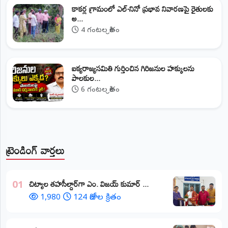
కాకర్ల గ్రామంలో ఎల్-నినో ప్రభావ నివారణపై రైతులకు
అ...
4 గంటల క్రితం
ఐక్యరాజ్యసమితి గుర్తించిన గిరిజనుల హక్కులను
పాలకుల...
6 గంటల క్రితం
ట్రెండింగ్ వార్తలు
​చిట్యాల తహసీల్దార్‌గా ఎం. విజయ్ కుమార్ ...
01
1,980
124 రోజుల క్రితం