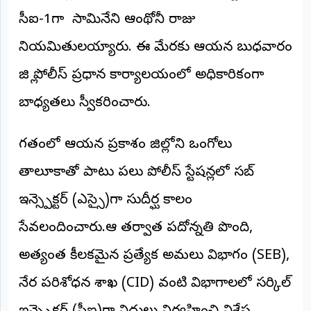
సీఐ-1గా సామినేని ఆంథోనీ రాజు
అంతర్జాతీయం
నియమితులయ్యారు. ఈ మేరకు ఆయన బుధవారం
ఆర్టీఐ
జిల్లా పోలీస్ ప్రధాన కార్యాలయంలో అధికారికంగా
రిపోర్టర్స్
బాధ్యతలు స్వీకరించారు.
డెస్క్
(REPORTERS
DESK)
​గతంలో ఆయన ప్రకాశం జిల్లాలోని ఒంగోలు
మా
రిపోర్టర్లు
తాలూకాతో పాటు పలు పోలీస్ స్టేషన్లలో సబ్
ఇన్స్పెక్టర్ (ఎస్సై)గా సుదీర్ఘ కాలం
రిపోర్టర్‌గా
చేరండి
సేవలందించారు.ఆ తర్వాత పదోన్నతి పొంది,
లాగిన్
అత్యంత కీలకమైన ప్రత్యేక అమలు విభాగం (SEB),
(Login)
నేర పరిశోధన శాఖ (CID) వంటి విభాగాలలో సర్కిల్