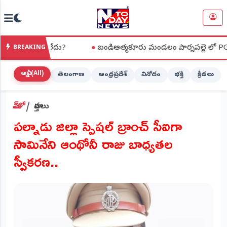
NTODAY
×
NEWS
చడం లేదు?
●
బండిఆత్మకూరు మండలం పార్నపల్లె లో PGRS నిర్వహించ
BREAKING
హోమ్
(Home)
అన్నీ (All)
తెలంగాణ
ఆంధ్రప్రదేశ్
వినోదం
భక్తి
క్రీడలు
LIVE
హోమ్
వార్తలు
STREAMING
పల్నాడు జిల్లా స్పెషల్ బ్రాంచ్ సీఐగా
లైవ్
సామినేని ఆంథోనీ రాజు బాధ్యతల
టీవీ
(Live
స్వీకరణ..
TV)
లైవ్
రేడియో
(Live
Radio)