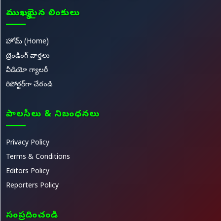
ముఖ్యమైన లింకులు
హోమ్ (Home)
ట్రెండింగ్ వార్తలు
వీడియో గ్యాలరీ
రిపోర్టర్‌గా చేరండి
పాలసీలు & నిబంధనలు
Privacy Policy
Terms & Conditions
Editors Policy
Reporters Policy
సంప్రదించండి