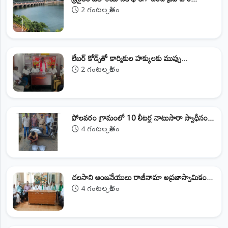
2 గంటల క్రితం
లేబర్ కోడ్స్‌తో కార్మికుల హక్కులకు ముప్పు...
2 గంటల క్రితం
పోలవరం గ్రామంలో 10 లీటర్ల నాటుసారా స్వాధీనం...
4 గంటల క్రితం
చలసాని ఆంజనేయులు రాజీనామా అప్రజాస్వామికం...
4 గంటల క్రితం