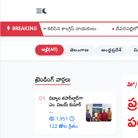
NTODAY
×
NEWS
BREAKING
కంగా కలిసిన కాంగ్రెస్ నాయకులు
●
దేవరపల్లిలో వై యస్ జగన్ పొగాకు 
హోమ్
(Home)
అన్నీ (All)
తెలంగాణ
ఆంధ్రప్రదేశ్
వ
LIVE
STREAMING
ట్రెండింగ్ వార్తలు
లైవ్
టీవీ
హోమ్
ప
(Live
​చిట్యాల తహసీల్దార్‌గా
TV)
01
ఎం. విజయ్ కుమార్
ప
...
లైవ్
రేడియో
1,951
(Live
122 రోజుల క్రితం
Radio)