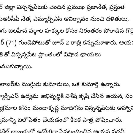
ీఆర్ జిల్లా విస్సన్నపేటకు చెందిన ప్రముఖ ప్రజానేత, ప్రస్తుత
్ఆర్‌సీపీ నేత, ఎమ్మార్పీఎస్ ఆవిర్భావం నుంచి దళితులు,
గు బలహీన వర్గాల హక్కుల కోసం నిరంతరం పోరాడిన గొర్ర
ర్ (71) గుండెపోటుతో జూన్ 2 రాత్రి కన్నుమూశారు. ఆయ
ితో విస్సన్నపేట ప్రాంతంలో విషాద ఛాయలు
ముకున్నాయి.
రె లాజర్‌కు ముగ్గురు కుమారులు, ఒక కుమార్తె ఉన్నారు.
మార్పీఎస్ ఉద్యమ అభివృద్ధికి విశేష కృషి చేసిన ఆయన, సంస
్యక్రమాల కోసం మందాకృష్ణ మాదిగను విస్సన్నపేటకు ఆహ్వాన
యమాన్ని బలోపేతం చేయడంలో కీలక పాత్ర పోషించారు.
డికేట్ బ్యాంకులో ఉద్యోగిగా సేవలందించిన ఆయన పదవీ