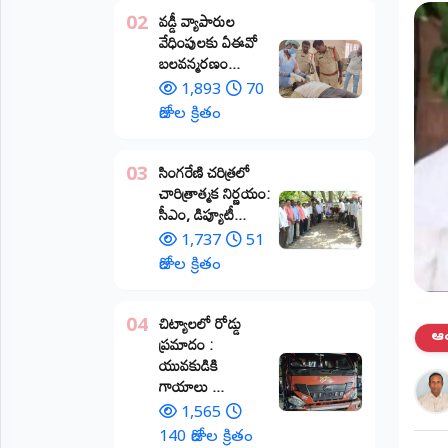
వడ్డీ వ్యాపారుల
02
ప్రాంతీయ
వేధింపులకు ఏఈవో
వార్తలు
బలవన్మరణం...
(STATE)
1,893
70
తెలంగాణ
రోజుల క్రితం
ఆంధ్రప్రదేశ్
​సింగరేణి చరిత్రలో
03
చారిత్రాత్మక నిర్ణయం:
ప్రధాన
సీఎం, డిప్యూటీ...
విభాగాలు
(MAIN)
1,737
51
రోజుల క్రితం
వినోదం
చిట్యాలలో రోడ్డు
04
భక్తి
ఆంధ
ప్రమాదం :
యువకుడికి
క్రీడలు
గాయాలు ​...
1,565
జాతీయం
140 రోజుల క్రితం