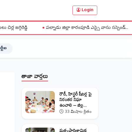
Login
●
పల్నాడు జిల్లా కారంపూడి ఎస్సై వాసు సస్పెండ్...
●
వెంకట్రావు
ర్టీఐ
తాజా వార్తలు
రౌడీ, హిస్టరీ షీటర్ల పై
నిరంతర నిఘా
ఉంచాలి – జిల్ల...
33 నిమిషాల క్రితం
మత్స్యపారిశ్రామిక