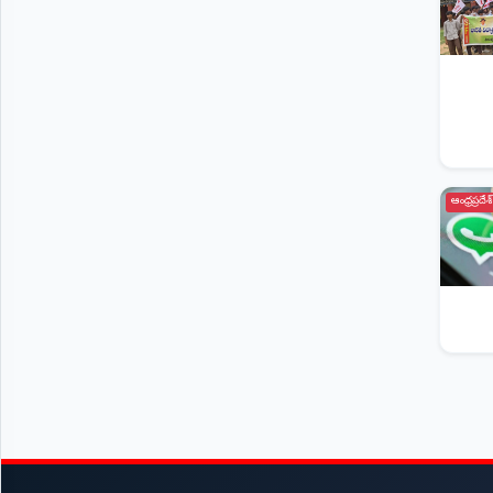
ఆంధ్రప్రదేశ్