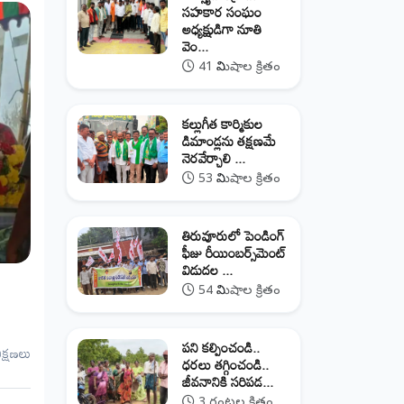
సహకార సంఘం
అధ్యక్షుడిగా నూతి
వెం...
41 నిమిషాల క్రితం
కల్లుగీత కార్మికుల
డిమాండ్లను తక్షణమే
నెరవేర్చాలి ...
53 నిమిషాల క్రితం
తిరువూరులో పెండింగ్
ఫీజు రీయింబర్స్‌మెంట్
విడుదల ...
54 నిమిషాల క్రితం
పని కల్పించండి..
ీక్షణలు
ధరలు తగ్గించండి..
జీవనానికి సరిపడ...
3 గంటల క్రితం