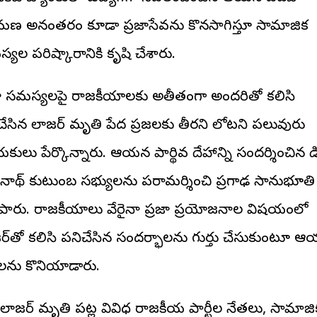
మణ అనంతరం కూడా ప్రజాసేవను కొనసాగిస్తూ సామాజిక
్యల పరిష్కారానికి కృషి చేశారు.
జా సమస్యలపై రాజకీయాలకు అతీతంగా అందరితో కలిసి
చేసిన లాజర్ మృతి పేద ప్రజలకు తీరని లోటని పలువురు
ులు పేర్కొన్నారు. ఆయన పార్థివ దేహాన్ని సందర్శించిన డ
నాథ్ కుటుంబ సభ్యులను పరామర్శించి ప్రగాఢ సానుభూతి
ిపారు. రాజకీయాలు వేరైనా ప్రజా ప్రయోజనాల విషయంలో
ర్‌తో కలిసి పనిచేసిన సందర్భాలను గుర్తు చేసుకుంటూ 
లను కొనియాడారు.
రె లాజర్ మృతి పట్ల వివిధ రాజకీయ పార్టీల నేతలు, సామాజి