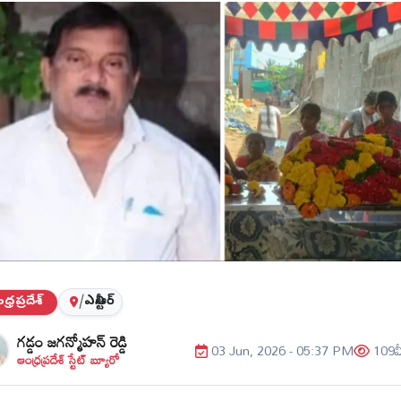
్రప్రదేశ్
/
ఎన్టీఆర్
గడ్డం జగన్మోహన్ రెడ్డి
03 Jun, 2026 - 05:37 PM
109
వ
ఆంధ్రప్రదేశ్ స్టేట్ బ్యూరో