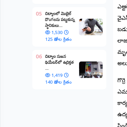
ఎన్ట
అంతర్జాతీయం
చిట్యాలలో మొబైల్
05
దొంగలను పట్టుకున్న
వైఎస
ఆర్టీఐ
స్థానికులు...
బడు
1,530
రిపోర్టర్స్
125 రోజుల క్రితం
లాజ
డెస్క్
(REPORTERS
DESK)
మృత
చిట్యాల సుజన
06
థియేటర్‌లో ఉద్రిక్తత
మా
అలు
...
రిపోర్టర్లు
1,419
గొర్
రిపోర్టర్‌గా
140 రోజుల క్రితం
చేరండి
ఎమ్
లాగిన్
కార
(Login)
ఉద్
సిం