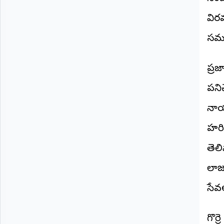
©
2026
విర
NTODAY
సమస
NEWS
ప్రతి
క్షణం
-
ప్ర
ప్రజల
పక్షం
పని
నాయక
హరి
తెల
లాజ
సేవ
గొర్