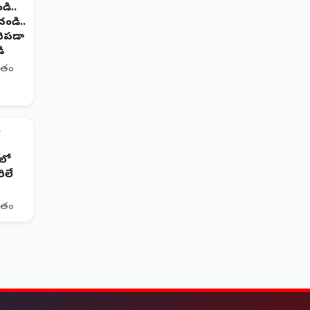
డి..
చండి..
రిపడా
ి
ితం
5
లో
రిలే
ితం