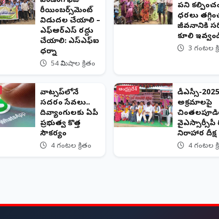
పెండింగ్ ఫీజు
పని కల్పించం
రీయింబర్స్‌మెంట్
ధరలు తగ్గిం
విడుదల చేయాలి –
జీవనానికి స
ఎఫ్‌ఆర్‌ఎస్ రద్దు
కూలి ఇవ్వండ
చేయాలి: ఎస్‌ఎఫ్‌ఐ
3 గంటల క్ర
ధర్నా
54 నిమిషాల క్రితం
ఆంధ్రప్రదేశ్
వాట్సప్‌లోనే
డీఎస్సీ-202
సదరం సేవలు..
అక్రమాలపై
దివ్యాంగులకు ఏపీ
చింతలపూడి
ప్రభుత్వ కొత్త
వైఎస్సార్సీపీ 
సౌకర్యం
నిరాహార దీక్ష
4 గంటల క్రితం
4 గంటల క్ర