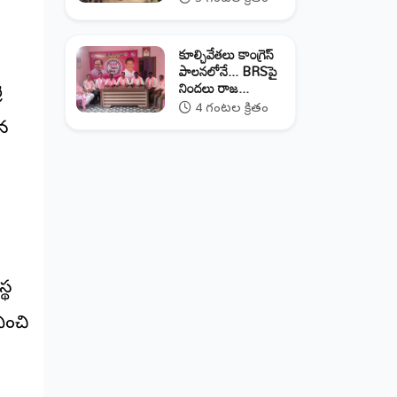
కూల్చివేతలు కాంగ్రెస్
పాలనలోనే... BRSపై
నిందలు రాజ...
ె
4 గంటల క్రితం
న
్థ
ించి