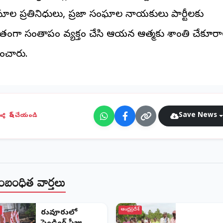
ాల ప్రతినిధులు, ప్రజా సంఘాల నాయకులు పార్టీలకు
తంగా సంతాపం వ్యక్తం చేసి ఆయన ఆత్మకు శాంతి చేకూరా
్థించారు.
Save News
షేర్ చేయండి
ంబంధిత వార్తలు
ఆంధ్రప్రదేశ్
తిరువూరులో