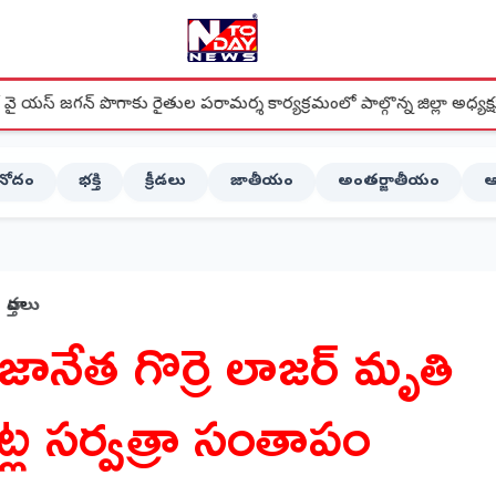
రైతుల పరామర్శ కార్యక్రమంలో పాల్గొన్న జిల్లా అధ్యక్షులు చిర్ల జగ్గిరెడ్డి
ినోదం
భక్తి
క్రీడలు
జాతీయం
అంతర్జాతీయం
ఆ
వార్తలు
్రజానేత గొర్రె లాజర్ మృతి
ట్ల సర్వత్రా సంతాపం