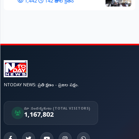
1,442
142 రోజుల క్రితం
NTODAY NEWS: ప్రతి క్షణం - ప్రజల పక్షం.
మా సందర్శకులు (TOTAL VISITORS)
1,167,802