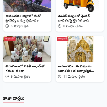
©
2026
NTODAY
అనంతపురం జిల్లాలో మరో
మచిలీపట్నంలో మైనర్
NEWS
ట్రావెల్స్‌ బస్సు ప్రమాదం
బాలికలపై లైంగిక దాడి
ప్రతి
క్షణం
6 నిమిషాల క్రితం
8 నిమిషాల క్రితం
-
ప్రజల
పక్షం
ఆంధ్రప్రదేశ్
ఆంధ్రప్రదేశ్
తిరుమలలో నకిలీ ఆధార్‌తో
ఆనందనిలయ విమానం..
గదుల దందా
ఆకాశమంత ఆధ్యాత్మిక
వైభవం
9 నిమిషాల క్రితం
11 నిమిషాల క్రితం
తాజా వార్తలు