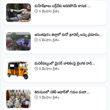
మహేష్‌బాబు బర్త్‌డేకు అదిరిపోయే కానుక ...
6 నిమిషాల క్రితం
అనంతపురం జిల్లాలో మరో ట్రావెల్స్‌ బస్సు ప్రమాదం...
6 నిమిషాల క్రితం
మచిలీపట్నంలో మైనర్ బాలికలపై లైంగిక దాడి...
8 నిమిషాల క్రితం
తిరుమలలో నకిలీ ఆధార్‌తో గదుల దందా...
9 నిమిషాల క్రితం