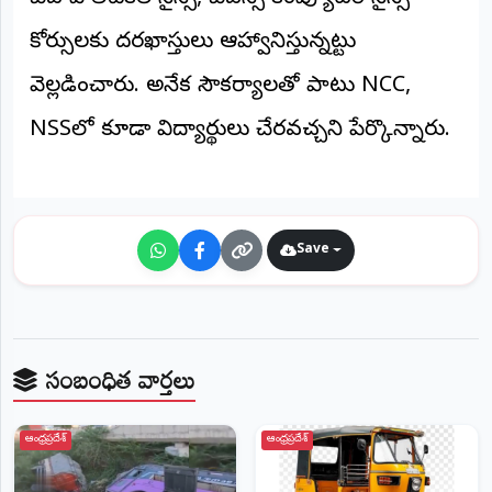
అంతర్జాతీయం
కోర్సులకు దరఖాస్తులు ఆహ్వానిస్తున్నట్టు
వెల్లడించారు. అనేక సౌకర్యాలతో పాటు NCC,
ఆర్టీఐ
NSSలో కూడా విద్యార్థులు చేరవచ్చని పేర్కొన్నారు.
రిపోర్టర్స్
డెస్క్
(REPORTERS
DESK)
మా
Save
రిపోర్టర్లు
రిపోర్టర్‌గా
చేరండి
సంబంధిత వార్తలు
లాగిన్
(Login)
ఆంధ్రప్రదేశ్
ఆంధ్రప్రదేశ్