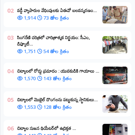
వడ్డీ వ్యాపారుల వేధింపులకు ఏఈవో బలవన్మరణం...
02
1,914
73 రోజుల క్రితం
​సింగరేణి చరిత్రలో చారిత్రాత్మక నిర్ణయం: సీఎం,
03
డిప్యూటీ...
1,751
54 రోజుల క్రితం
చిట్యాలలో రోడ్డు ప్రమాదం : యువకుడికి గాయాలు ​...
04
1,570
143 రోజుల క్రితం
చిట్యాలలో మొబైల్ దొంగలను పట్టుకున్న స్థానికులు...
05
1,553
128 రోజుల క్రితం
చిట్యాల సుజన థియేటర్‌లో ఉద్రిక్తత ...
06