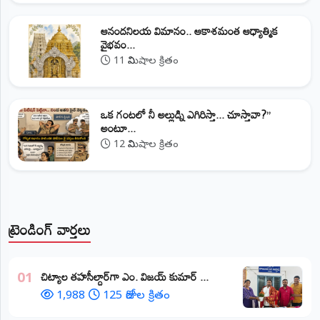
ఆనందనిలయ విమానం.. ఆకాశమంత ఆధ్యాత్మిక
వైభవం...
11 నిమిషాల క్రితం
ఒక గంటలో నీ అల్లుడ్ని ఎగిరిస్తా... చూస్తావా?”
అంటూ...
12 నిమిషాల క్రితం
ట్రెండింగ్ వార్తలు
​చిట్యాల తహసీల్దార్‌గా ఎం. విజయ్ కుమార్ ...
01
1,988
125 రోజుల క్రితం