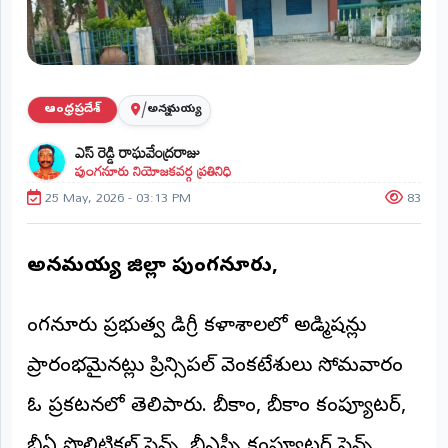
ప్రాంతీయ
వార్తలు
(STATE)
తెలంగాణ
/
ఆంధ్రప్రదేశ్
అన్నమయ్య
ఎస్ రెడ్డి రాఘవేంద్రరాజు
ఆంధ్రప్రదేశ్
పుంగనూరు నియోజకవర్గ ప్రతినిధి
25 May, 2026 - 03:13 PM
83
ప్రధాన
విభాగాలు
(MAIN)
అన్నమయ్య జిల్లా పుంగనూరు,
వినోదం
పుంగనూరు ప్రభుత్వ డిగ్రీ కళాశాలలో అడ్మిషన్లు
భక్తి
ప్రారంభమైనట్లు ప్రిన్సిపల్ వెంకటేశులు సోమవారం
క్రీడలు
ఓ ప్రకటనలో తెలిపారు. బీకాం, బీకాం కంప్యూటర్,
జాతీయం
బీఏ పొలిటికల్ సైన్స్, బీఎస్సీ కంప్యూటర్ సైన్స్