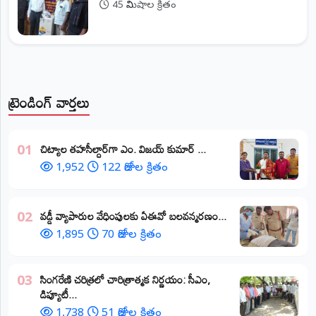
45 నిమిషాల క్రితం
ట్రెండింగ్ వార్తలు
​చిట్యాల తహసీల్దార్‌గా ఎం. విజయ్ కుమార్ ...
01
1,952
122 రోజుల క్రితం
వడ్డీ వ్యాపారుల వేధింపులకు ఏఈవో బలవన్మరణం...
02
1,895
70 రోజుల క్రితం
​సింగరేణి చరిత్రలో చారిత్రాత్మక నిర్ణయం: సీఎం,
03
డిప్యూటీ...
1,738
51 రోజుల క్రితం