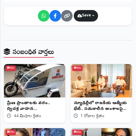
©
2026
Save
NTODAY
NEWS
ప్రతి
క్షణం
-
ప్రజల
పక్షం
సంబంధిత వార్తలు
జాతీయం
జాతీయం
గ్రామీణ ప్రాంతాలకు వరం..
న్యూఢిల్లీలో రాజకీయ ఆత్మీయ
ద్విచక్ర వాహన
భేటీ.. సమకాలీన అంశాలపై
అంబులెన్సులకు కేంద్రం గ్రీన్
చర్చ
44 నిమిషాల క్రితం
1 రోజుల క్రితం
సిగ్నల్ దిశగా అడుగులు
జాతీయం
జాతీయం