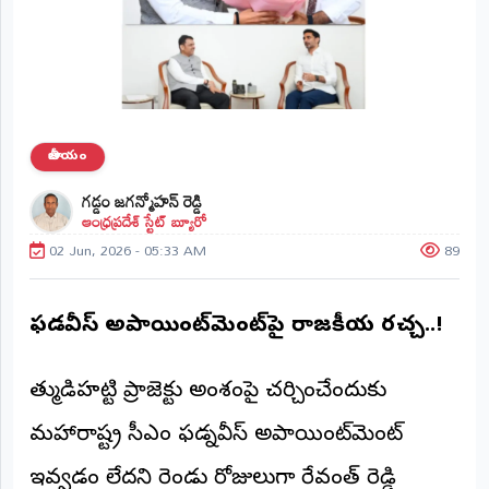
ప్రాంతీయ
వార్తలు
(STATE)
తెలంగాణ
జాతీయం
ఆంధ్రప్రదేశ్
గడ్డం జగన్మోహన్ రెడ్డి
ఆంధ్రప్రదేశ్ స్టేట్ బ్యూరో
ప్రధాన
విభాగాలు
02 Jun, 2026 - 05:33 AM
89
(MAIN)
వినోదం
ఫడ్నవీస్ అపాయింట్‌మెంట్‌పై రాజకీయ రచ్చ..!
భక్తి
తుమ్మిడిహట్టి ప్రాజెక్టు అంశంపై చర్చించేందుకు
క్రీడలు
మహారాష్ట్ర సీఎం ఫడ్నవీస్ అపాయింట్‌మెంట్
జాతీయం
ఇవ్వడం లేదని రెండు రోజులుగా రేవంత్ రెడ్డి