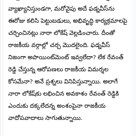
వ్యాఖ్యానిస్తుండగా, మరోవైపు అదే ఫడ్నవీస్‌ను
అంతర్జాతీయం
ఈరోజు కలిసి పెట్టుబడులు, అభివృద్ధి కార్యక్రమాలపై
ఆర్టీఐ
చర్చించినట్లు నారా లోకేష్ వెల్లడించారు. దీంతో
రిపోర్టర్స్
రాజకీయ వర్గాల్లో చర్చ మొదలైంది. ఫడ్నవీస్
డెస్క్
(REPORTERS
DESK)
నిజంగా అపాయింట్‌మెంట్ ఇవ్వలేదా? లేక రేవంత్
మా
రెడ్డి చేస్తున్న ఆరోపణలు రాజకీయ విమర్శల
రిపోర్టర్లు
కోసమేనా? అనే ప్రశ్నలు వినిపిస్తున్నాయి. అలాగే
రిపోర్టర్‌గా
నారా లోకేష్‌కు లభించిన అవకాశం రేవంత్ రెడ్డికి
చేరండి
ఎందుకు దక్కలేదన్న అంశంపైనా రాజకీయ
లాగిన్
(Login)
వాదోపవాదాలు సాగుతున్నాయి.