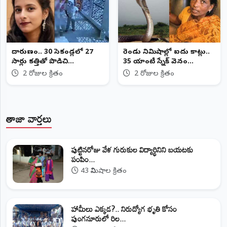
దారుణం.. 30 సెకండ్లలో 27
రెండు నిమిషాల్లో ఐదు కాట్లు..
సార్లు కత్తితో పొడిచి
35 యాంటీ స్నేక్ వెనం
ఉపాధ్యాయురాలి హత్య
ఇంజెక్షన్లతో మహిళకు
2 రోజుల క్రితం
2 రోజుల క్రితం
ప్రాణాపాయం తప్పింది
తాజా వార్తలు
పుట్టినరోజు వేళ గురుకుల విద్యార్థినిని బయటకు
పంపిం...
43 నిమిషాల క్రితం
హామీలు ఎక్కడ?.. నిరుద్యోగ భృతి కోసం
పుంగనూరులో రిల...