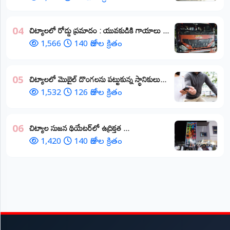
చిట్యాలలో రోడ్డు ప్రమాదం : యువకుడికి గాయాలు ​...
04
1,566
140 రోజుల క్రితం
చిట్యాలలో మొబైల్ దొంగలను పట్టుకున్న స్థానికులు...
05
1,532
126 రోజుల క్రితం
చిట్యాల సుజన థియేటర్‌లో ఉద్రిక్తత ...
06
1,420
140 రోజుల క్రితం