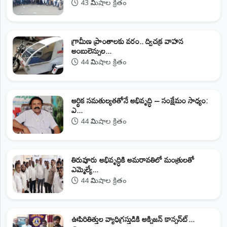
43 నిమిషాల క్రితం
గ్రామీణ ప్రాంతాలకు వరం.. ద్విచక్ర వాహన
అంబులెన్సుల...
44 నిమిషాల క్రితం
ఆర్థిక సమతుల్యతతోనే అభివృద్ధి – సంక్షేమం సాధ్యం:
ఎ...
44 నిమిషాల క్రితం
తిరువూరు అభివృద్ధికి అమరావతిలో మంత్రులతో
ఎమ్మెల్యే...
44 నిమిషాల క్రితం
ఊపిరితిత్తుల వ్యాధిగ్రస్తుడికి ఆక్సిజన్ కాన్సన్‌ట్...