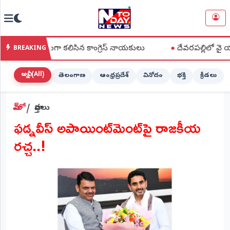
NTODAY
×
NEWS
్వకంగా కలిసిన కాంగ్రెస్ నాయకులు
●
దేవరపల్లిలో వై యస్ జగన్ పొగా
BREAKING
హోమ్
(Home)
అన్నీ (All)
తెలంగాణ
ఆంధ్రప్రదేశ్
వినోదం
భక్తి
క్రీడలు
LIVE
హోమ్
వార్తలు
STREAMING
ఫడ్నవీస్ అపాయింట్‌మెంట్‌పై రాజకీయ
లైవ్
రచ్చ..!
టీవీ
(Live
TV)
లైవ్
రేడియో
(Live
Radio)