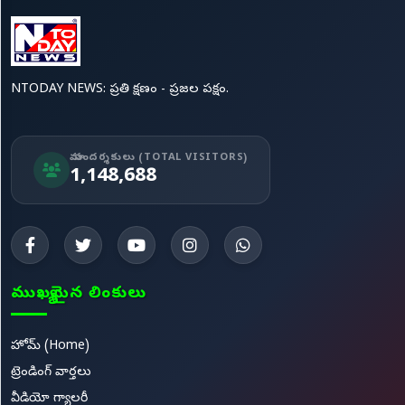
NTODAY NEWS: ప్రతి క్షణం - ప్రజల పక్షం.
మా సందర్శకులు (TOTAL VISITORS)
1,148,688
ముఖ్యమైన లింకులు
హోమ్ (Home)
ట్రెండింగ్ వార్తలు
వీడియో గ్యాలరీ