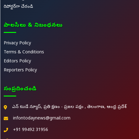
రిపోర్టర్‌గా చేరండి
పాలసీలు & నిబంధనలు
Privacy Policy
Terms & Conditions
Editors Policy
Reporters Policy
సంప్రదించండి
ఎన్ టుడే న్యూస్, ప్రతి క్షణం - ప్రజల పక్షం , తెలంగాణ, ఆంధ్ర ప్రదేశ్
infontodaynews@gmail.com
+91 99492 31956