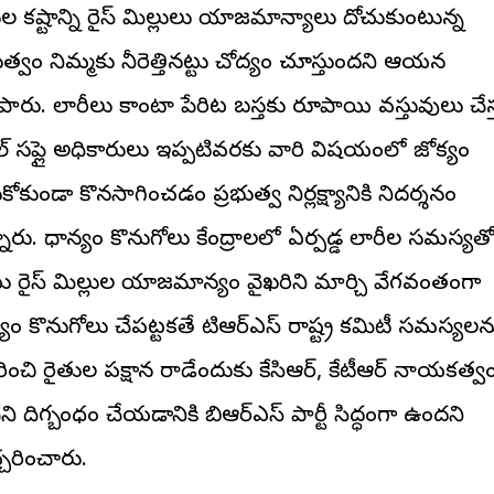
ల కష్టాన్ని రైస్ మిల్లులు యాజమాన్యాలు దోచుకుంటున్న
ుత్వం నిమ్మకు నీరెత్తినట్టు చోద్యం చూస్తుందని ఆయన
పారు. లారీలు కాంటా పేరిట బస్తకు రూపాయి వస్తువులు చేస్
ిల్ సప్లై అధికారులు ఇప్పటివరకు వారి విషయంలో జోక్యం
కోకుండా కొనసాగించడం ప్రభుత్వ నిర్లక్ష్యానికి నిదర్శనం
ారు. ధాన్యం కొనుగోలు కేంద్రాలలో ఏర్పడ్డ లారీల సమస్యత
ు రైస్ మిల్లుల యాజమాన్యం వైఖరిని మార్చి వేగవంతంగా
యం కొనుగోలు చేపట్టకపోతే టిఆర్ఎస్ రాష్ట్ర కమిటీ సమస్యలన
ించి రైతుల పక్షాన పోరాడేందుకు కేసిఆర్, కేటీఆర్ నాయకత్వ
ని దిగ్బంధం చేయడానికి బిఆర్ఎస్ పార్టీ సిద్ధంగా ఉందని
్చరించారు.