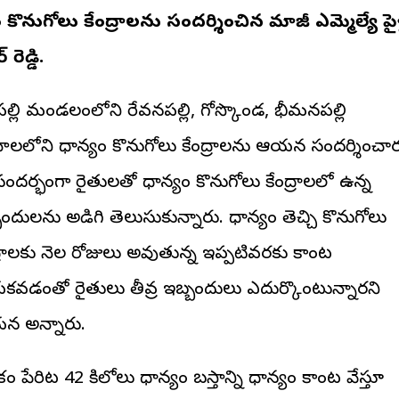
యం కొనుగోలు కేంద్రాలను సందర్శించిన మాజీ ఎమ్మెల్యే పైళ
 రెడ్డి.
పల్లి మండలంలోని రేవనపల్లి, గోస్కొండ, భీమనపల్లి
ామాలలోని ధాన్యం కొనుగోలు కేంద్రాలను ఆయన సందర్శించార
ందర్భంగా రైతులతో ధాన్యం కొనుగోలు కేంద్రాలలో ఉన్న
బందులను అడిగి తెలుసుకున్నారు. ధాన్యం తెచ్చి కొనుగోలు
ద్రాలకు నెల రోజులు అవుతున్న ఇప్పటివరకు కాంట
కపోవడంతో రైతులు తీవ్ర ఇబ్బందులు ఎదుర్కొంటున్నారని
 అన్నారు.
 పేరిట 42 కిలోలు ధాన్యం బస్తాన్ని ధాన్యం కాంట వేస్తూ