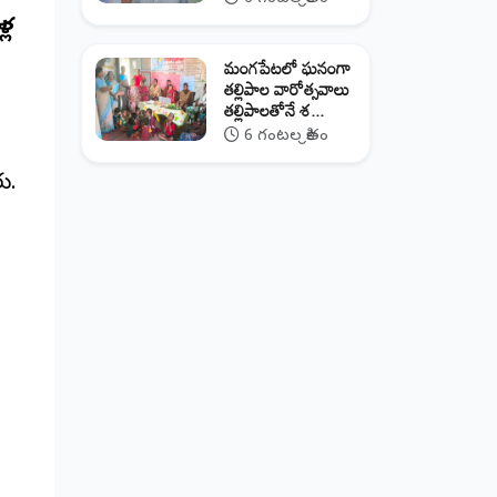
్ల
మంగపేటలో ఘనంగా
తల్లిపాల వారోత్సవాలు
తల్లిపాలతోనే శ...
6 గంటల క్రితం
ు.