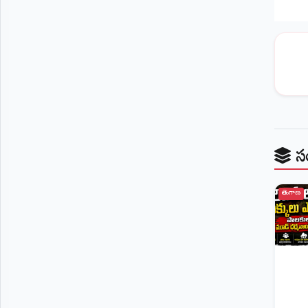
స
తెలంగాణ