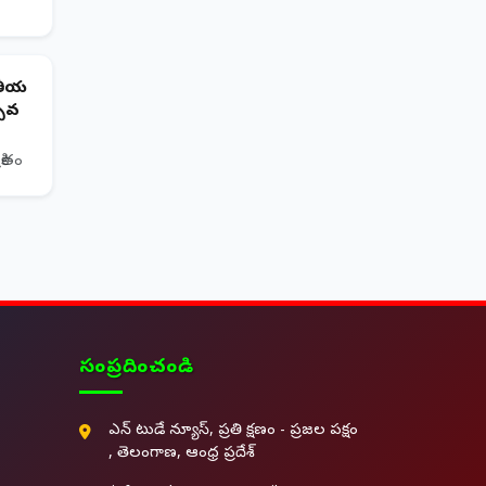
తీయ
్సవ
రితం
సంప్రదించండి
ఎన్ టుడే న్యూస్, ప్రతి క్షణం - ప్రజల పక్షం
, తెలంగాణ, ఆంధ్ర ప్రదేశ్