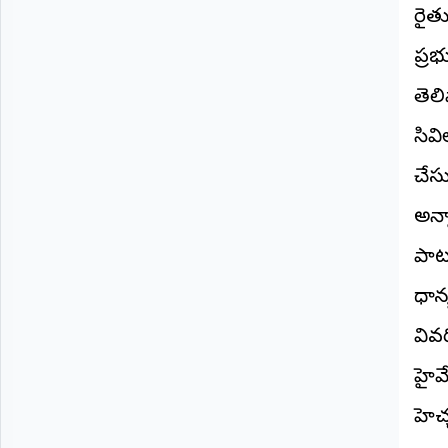
©
రైతు
2026
NTODAY
ప్రభ
NEWS
తెలి
ప్రతి
క్షణం
-
సివ
ప్రజల
పక్షం
చేసు
అన్న
పాట
ధాన్
వివర
హైవే
హెచ