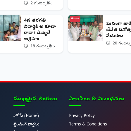
2 గంటల క్రితం
తెలంగాణ
4వ తరగతి
ఘనంగా జా
విద్యార్థికి అ కూడా
చేనేత దినోత
రాదా? ఎమ్మెల్యే
వేడుకలు
ఆగ్రహం
20 గంటల క్
18 గంటల క్రితం
ముఖ్యమైన లింకులు
పాలసీలు & నిబంధనలు
హోమ్ (Home)
Privacy Policy
ట్రెండింగ్ వార్తలు
Terms & Conditions