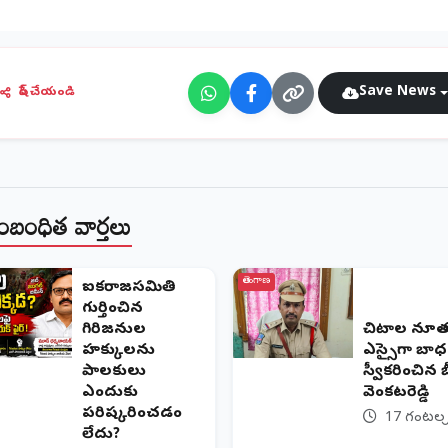
Save News
షేర్ చేయండి
ంబంధిత వార్తలు
తెలంగాణ
ఐక్యరాజ్యసమితి
గుర్తించిన
గిరిజనుల
​చిట్యాల నూ
హక్కులను
ఎస్సైగా బాధ
పాలకులు
స్వీకరించిన బీర
ఎందుకు
వెంకటరెడ్డి
పరిష్కరించడం
17 గంటల క్
లేదు?