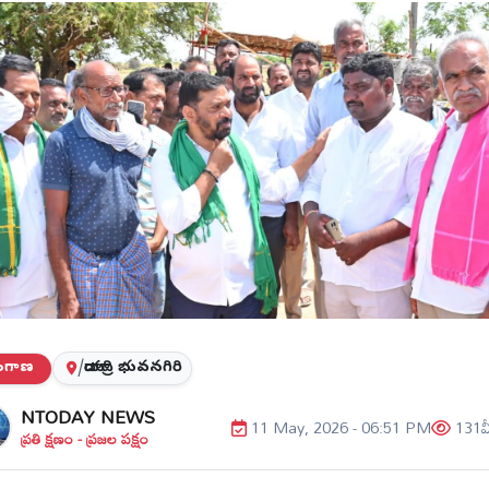
లంగాణ
/
యాదాద్రి భువనగిరి
NTODAY NEWS
11 May, 2026 - 06:51 PM
131
వ
ప్రతి క్షణం - ప్రజల పక్షం