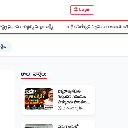
Login
్లు లక్ష్మీ
●
శ్రీ కపిలేశ్వరస్వామివారి ఆలయంలో భక్తిశ్రద్ధల మధ్య
ర్టీఐ
తాజా వార్తలు
ఐక్యరాజ్యసమితి
గుర్తించిన గిరిజనుల
హక్కులను పాలకుల...
2 గంటల క్రితం
పెనుగొలనులో