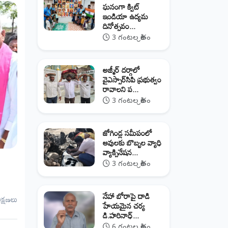
ఘనంగా క్విట్
ఇండియా ఉద్యమ
దినోత్సవం...
3 గంటల క్రితం
అజ్మీర్ దర్గాలో
వైఎస్సార్‌సిపి ప్రభుత్వం
రావాలని ప...
3 గంటల క్రితం
జోగిండ్ల సమీపంలో
ఆవులకు బొబ్బల వ్యాధి
వ్యాక్సినేషన...
3 గంటల క్రితం
నేహా బోరాపై దాడి
ీక్షణలు
హేయమైన చర్య
డి.హరినాధ్...
6 గంటల క్రితం