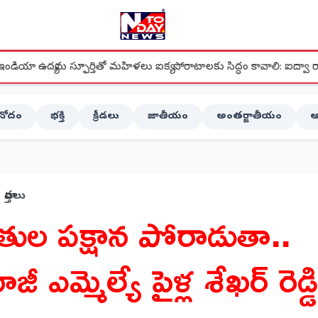
తితో మహిళలు ఐక్య పోరాటాలకు సిద్ధం కావాలి: ఐద్వా రాష్ట్ర ప్రధాన కార్యదర్శి మల
ినోదం
భక్తి
క్రీడలు
జాతీయం
అంతర్జాతీయం
ఆ
వార్తలు
ైతుల పక్షాన పోరాడుతా..
జీ ఎమ్మెల్యే పైళ్ల శేఖర్ రెడ్డి