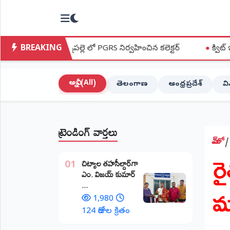
NTODAY
×
NEWS
BREAKING
పల్లె లో PGRS నిర్వహించిన కలెక్టర్
●
క్విట్ ఇండియా ఉద్యమ స్ఫూర్
హోమ్
(Home)
అన్నీ (All)
తెలంగాణ
ఆంధ్రప్రదేశ్
వ
LIVE
STREAMING
ట్రెండింగ్ వార్తలు
లైవ్
టీవీ
హోమ్
ర
(Live
​చిట్యాల తహసీల్దార్‌గా
TV)
01
ఎం. విజయ్ కుమార్
మా
...
లైవ్
రేడియో
1,980
(Live
124 రోజుల క్రితం
Radio)