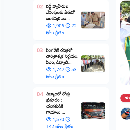
వడ్డీ వ్యాపారుల
02
ప్రాంతీయ
వేధింపులకు ఏఈవో
వార్తలు
బలవన్మరణం...
(STATE)
1,906
72
తెలంగాణ
రోజుల క్రితం
ఆంధ్రప్రదేశ్
​సింగరేణి చరిత్రలో
03
చారిత్రాత్మక నిర్ణయం:
ప్రధాన
సీఎం, డిప్యూటీ...
విభాగాలు
(MAIN)
1,747
53
రోజుల క్రితం
వినోదం
చిట్యాలలో రోడ్డు
04
భక్తి
తె
ప్రమాదం :
యువకుడికి
క్రీడలు
గాయాలు ​...
1,570
జాతీయం
142 రోజుల క్రితం