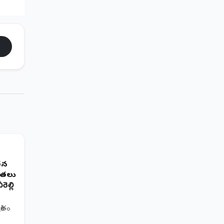
తన
్యతలు
ెల్లి
రితం