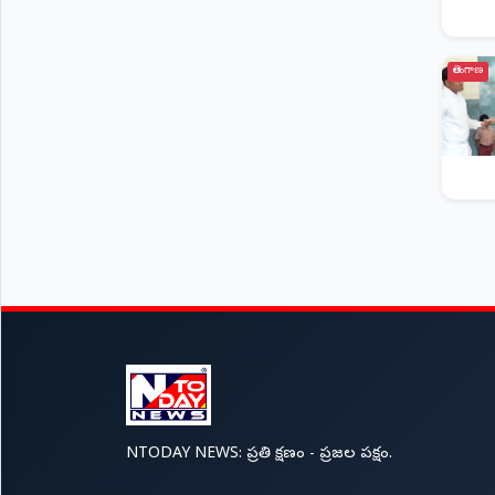
తెలంగాణ
NTODAY NEWS: ప్రతి క్షణం - ప్రజల పక్షం.