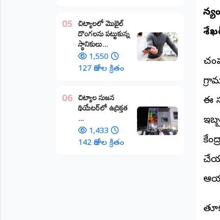
ధాన్
అంతర్జాతీయం
చిట్యాలలో మొబైల్
05
దొంగలను పట్టుకున్న
శేఖర్
ఆర్టీఐ
స్థానికులు...
1,550
పోచం
రిపోర్టర్స్
127 రోజుల క్రితం
డెస్క్
గ్ర
(REPORTERS
DESK)
చిట్యాల సుజన
06
ఈ స
థియేటర్‌లో ఉద్రిక్తత
మా
...
రిపోర్టర్లు
ఇబ్
1,433
కేం
రిపోర్టర్‌గా
142 రోజుల క్రితం
చేరండి
చేయ
లాగిన్
ఆయన
(Login)
తూకం