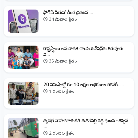
ఫోన్‌పే సీఈవో కీలక ప్రకటన ...
34 నిమిషాల క్రితం
రాష్ట్రస్థాయి అమరావతి ఛాంపియన్‌షిప్‌కు తిరువూరు
వి...
35 నిమిషాల క్రితం
20 నిమిషాల్లో రూ.10 లక్షల ఆభరణాల రికవరీ.....
1 గంటల క్రితం
ద్విచక్ర వాహనదారుడికి ఈడిగపల్లి వద్ద ఘటన - తప్పిన
...
2 గంటల క్రితం