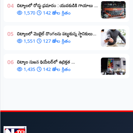
చిట్యాలలో రోడ్డు ప్రమాదం : యువకుడికి గాయాలు ​...
04
1,570
142 రోజుల క్రితం
చిట్యాలలో మొబైల్ దొంగలను పట్టుకున్న స్థానికులు...
05
1,551
127 రోజుల క్రితం
చిట్యాల సుజన థియేటర్‌లో ఉద్రిక్తత ...
06
1,435
142 రోజుల క్రితం