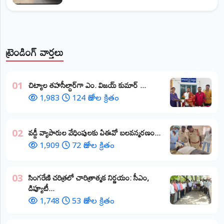
ట్రెండింగ్ వార్తలు
​చిట్యాల తహసీల్దార్‌గా ఎం. విజయ్ కుమార్ ...
01
1,983
124 రోజుల క్రితం
వడ్డీ వ్యాపారుల వేధింపులకు ఏఈవో బలవన్మరణం...
02
1,909
72 రోజుల క్రితం
​సింగరేణి చరిత్రలో చారిత్రాత్మక నిర్ణయం: సీఎం,
03
డిప్యూటీ...
1,748
53 రోజుల క్రితం