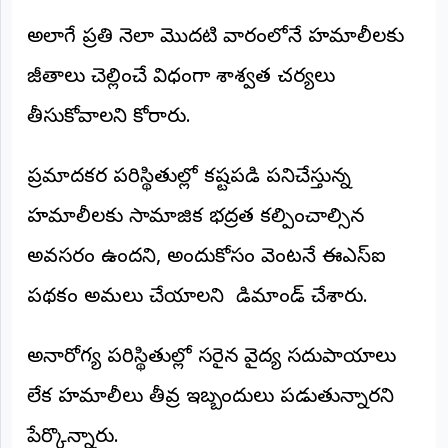
అలాగే ప్రతి నెలా మొదటి వారంలోనే హమాలీలకు
జీతాలు చెల్లించే విధంగా శాశ్వత చర్యలు
తీసుకోవాలని కోరారు.
ప్రమాదకర పరిస్థితుల్లో కష్టపడి పనిచేస్తున్న
హమాలీలకు సామాజిక భద్రత కల్పించాల్సిన
అవసరం ఉందని, అందుకోసం వెంటనే ఈఎస్ఐ
పథకం అమలు చేయాలని డిమాండ్ చేశారు.
అనారోగ్య పరిస్థితుల్లో సరైన వైద్య సదుపాయాలు
లేక హమాలీలు తీవ్ర ఇబ్బందులు పడుతున్నారని
పేర్కొన్నారు.