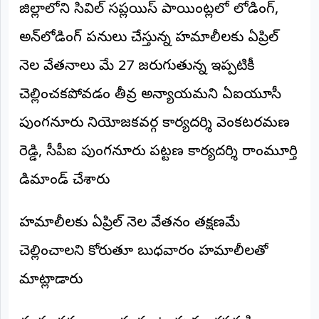
జిల్లాలోని సివిల్ సప్లయిస్ పాయింట్లలో లోడింగ్,
అంతర్జాతీయం
అన్‌లోడింగ్ పనులు చేస్తున్న హమాలీలకు ఏప్రిల్
ఆర్టీఐ
నెల వేతనాలు మే 27 జరుగుతున్న ఇప్పటికీ
చెల్లించకపోవడం తీవ్ర అన్యాయమని ఏఐటీయూసీ
రిపోర్టర్స్
డెస్క్
(REPORTERS
పుంగనూరు నియోజకవర్గ కార్యదర్శి వెంకటరమణ
DESK)
రెడ్డి, సీపీఐ పుంగనూరు పట్టణ కార్యదర్శి రాంమూర్తి
మా
రిపోర్టర్లు
డిమాండ్ చేశారు
రిపోర్టర్‌గా
చేరండి
హమాలీలకు ఏప్రిల్ నెల వేతనం తక్షణమే
చెల్లించాలని కోరుతూ బుధవారం హమాలీలతో
లాగిన్
(Login)
మాట్లాడారు