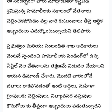
ఈ సందర్భంగా వారు మాట్లాడుతూ కష్టపడి
©
2026
శ్రమిస్తున్న హమాలీలకు సకాలంలో వేతనాలు
NTODAY
NEWS
చెల్లించకపోవడం వల్ల వారి కుటుంబాలు తీవ్ర ఆర్థిక
ప్రతి
క్షణం
ఇబ్బందులు ఎదుర్కొంటున్నాయని తెలిపారు.
-
ప్రజల
పక్షం
ప్రభుత్వం మరియు సంబంధిత శాఖ అధికారులు
వెంటనే స్పందించి హమాలీలకు పెండింగ్‌లో ఉన్న
ఏప్రిల్ నెల వేతనాలను తక్షణమే విడుదల చేయాలని
ఆయన డిమాండ్ చేశారు. మొదటి వారంలోనే
జీతాలు రాకపోవడంతో ఇంటి అద్దెలు, మహిళా
గ్రూపులకు చెల్లింపులు, నిత్యావసర వస్తువుల
కొనుగోలు కు తీవ్రంగా ఇబ్బందులు పడుతున్నారని