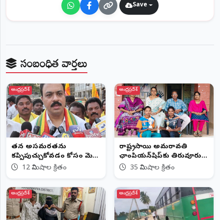
Save
సంబంధిత వార్తలు
ఆంధ్రప్రదేశ్
ఆంధ్రప్రదేశ్
తన అసమర్థతను
రాష్ట్రస్థాయి అమరావతి
కప్పిపుచ్చుకోవడం కోసం మెగా
ఛాంపియన్‌షిప్‌కు తిరువూరు
డీఎస్సీపై వీధి పోరాటాలు
విద్యార్థినులు
12 నిమిషాల క్రితం
35 నిమిషాల క్రితం
ఆంధ్రప్రదేశ్
ఆంధ్రప్రదేశ్