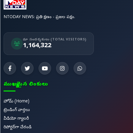
NTODAY NEWS: ప్రతి క్షణం - ప్రజల పక్షం.
మా సందర్శకులు (TOTAL VISITORS)
1,164,322
ముఖ్యమైన లింకులు
హోమ్ (Home)
ట్రెండింగ్ వార్తలు
వీడియో గ్యాలరీ
రిపోర్టర్‌గా చేరండి