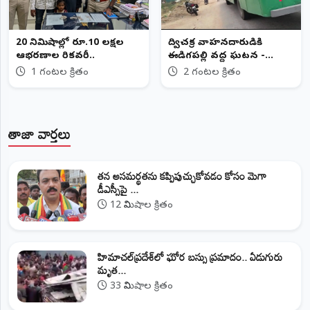
20 నిమిషాల్లో రూ.10 లక్షల
ద్విచక్ర వాహనదారుడికి
ఆభరణాల రికవరీ..
ఈడిగపల్లి వద్ద ఘటన -
తప్పిన ప్రాణాపాయం
1 గంటల క్రితం
2 గంటల క్రితం
తాజా వార్తలు
తన అసమర్థతను కప్పిపుచ్చుకోవడం కోసం మెగా
డీఎస్సీపై ...
12 నిమిషాల క్రితం
హిమాచల్‌ప్రదేశ్‌లో ఘోర బస్సు ప్రమాదం.. ఏడుగురు
మృత...
33 నిమిషాల క్రితం