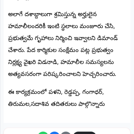
అలాగే దశాబ్దాలుగా శ్రమిస్తున్న అర్హులైన
హమాలీలందరికీ ఇంటి స్థలాలు మంజూరు చేసి,
ప్రభుత్వమే గృహాలు నిర్మించి ఇవ్వాలని డిమాండ్
చేశారు. పేద కార్మికుల సంక్షేమం పట్ల ప్రభుత్వం
నిర్లక్ష్య వైఖరి విడనాడి, హమాలీల సమస్యలను
అత్యవసరంగా పరిష్కరించాలని హెచ్చరించారు.
ఈ కార్యక్రమంలో పళని, రెడ్డప్ప, గంగాధర్,
తిరుమల,సదాశివ తదితరులు పాల్గొన్నారు