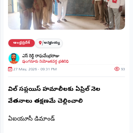
ప్రాంతీయ
వార్తలు
(STATE)
తెలంగాణ
/
ఆంధ్రప్రదేశ్
అన్నమయ్య
ఆంధ్రప్రదేశ్
ఎస్ రెడ్డి రాఘవేంద్రరాజు
పుంగనూరు నియోజకవర్గ ప్రతినిధి
ప్రధాన
విభాగాలు
27 May, 2026 - 09:31 PM
93
(MAIN)
వినోదం
సివిల్ సప్లయిస్ హమాలీలకు ఏప్రిల్ నెల
భక్తి
వేతనాలు తక్షణమే చెల్లించాలి
క్రీడలు
ఏఐటీయూసీ డిమాండ్
జాతీయం