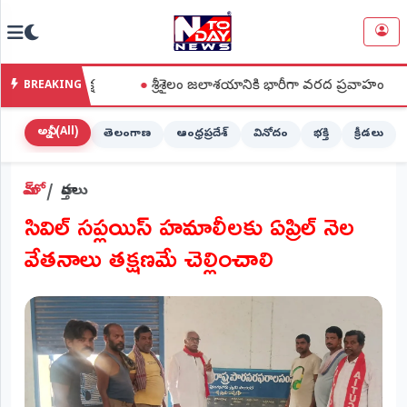
NTODAY
×
NEWS
దీక్ష
●
శ్రీశైలం జలాశయానికి భారీగా వరద ప్రవాహం
●
ఐక్యరా
BREAKING
హోమ్
(Home)
అన్నీ (All)
తెలంగాణ
ఆంధ్రప్రదేశ్
వినోదం
భక్తి
క్రీడలు
LIVE
హోమ్
వార్తలు
STREAMING
సివిల్ సప్లయిస్ హమాలీలకు ఏప్రిల్ నెల
లైవ్
వేతనాలు తక్షణమే చెల్లించాలి
టీవీ
(Live
TV)
లైవ్
రేడియో
(Live
Radio)