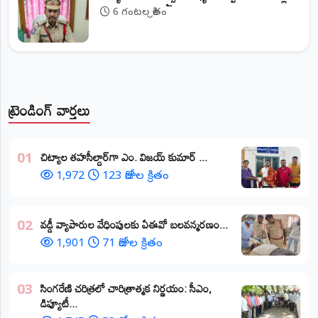
6 గంటల క్రితం
ట్రెండింగ్ వార్తలు
​చిట్యాల తహసీల్దార్‌గా ఎం. విజయ్ కుమార్ ...
01
1,972
123 రోజుల క్రితం
వడ్డీ వ్యాపారుల వేధింపులకు ఏఈవో బలవన్మరణం...
02
1,901
71 రోజుల క్రితం
​సింగరేణి చరిత్రలో చారిత్రాత్మక నిర్ణయం: సీఎం,
03
డిప్యూటీ...