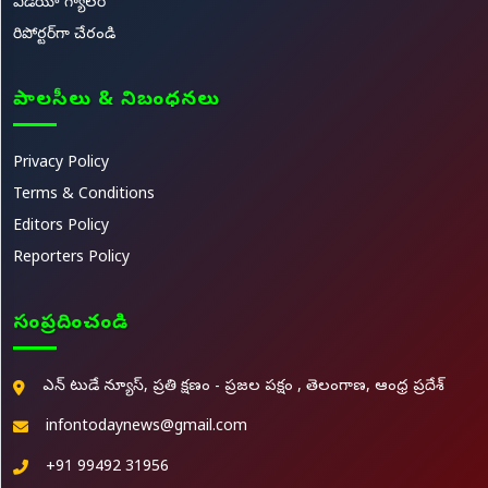
వీడియో గ్యాలరీ
రిపోర్టర్‌గా చేరండి
పాలసీలు & నిబంధనలు
Privacy Policy
Terms & Conditions
Editors Policy
Reporters Policy
సంప్రదించండి
ఎన్ టుడే న్యూస్, ప్రతి క్షణం - ప్రజల పక్షం , తెలంగాణ, ఆంధ్ర ప్రదేశ్
infontodaynews@gmail.com
+91 99492 31956