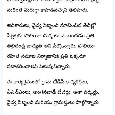
భాగస్వామ్యం కావడం ద్వారా పిల్లల ఆరోగ్యాన్ని
©
2026
మరింత మెరుగ్గా కాపాడవచ్చని తెలిపారు.
NTODAY
NEWS
ప్రతి
అధికారులు, వైద్య సిబ్బంది సూచించిన తేదీల్లో
క్షణం
-
పిల్లలకు పోలియో చుక్కలు వేయించడం ప్రతి
ప్రజల
పక్షం
తల్లిదండ్రి బాధ్యత అని పేర్కొన్నారు. పోలియో
రహిత సమాజ నిర్మాణానికి ప్రతి ఒక్కరూ
సహకరించాలని పిలుపునిచ్చారు.
ఈ కార్యక్రమంలో గ్రామ టీడీపీ కార్యకర్తలు,
ఏఎన్‌ఎంలు, అంగనవాడీ టీచర్లు, ఆశా వర్కర్లు,
వైద్య సిబ్బంది మరియు గ్రామస్తులు పాల్గొన్నారు.