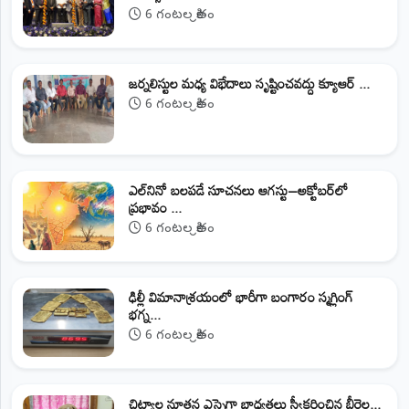
6 గంటల క్రితం
జర్నలిస్టుల మధ్య విభేదాలు సృష్టించవద్దు క్యూఆర్‌ ...
6 గంటల క్రితం
ఎల్‌నినో బలపడే సూచనలు ఆగస్టు–అక్టోబర్‌లో
ప్రభావం ...
6 గంటల క్రితం
ఢిల్లీ విమానాశ్రయంలో భారీగా బంగారం స్మగ్లింగ్
భగ్న...
6 గంటల క్రితం
​చిట్యాల నూతన ఎస్సైగా బాధ్యతలు స్వీకరించిన బీరెల్ల...