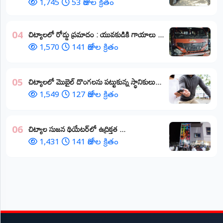
1,745
53 రోజుల క్రితం
చిట్యాలలో రోడ్డు ప్రమాదం : యువకుడికి గాయాలు ​...
04
1,570
141 రోజుల క్రితం
చిట్యాలలో మొబైల్ దొంగలను పట్టుకున్న స్థానికులు...
05
1,549
127 రోజుల క్రితం
చిట్యాల సుజన థియేటర్‌లో ఉద్రిక్తత ...
06
1,431
141 రోజుల క్రితం