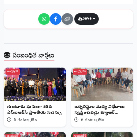
Save
సంబంధిత వార్తలు
ఆంధ్రప్రదేశ్
ఆంధ్రప్రదేశ్
గుంటూరులో ఘనంగా 58వ
జర్నలిస్టుల మధ్య విభేదాలు
ఎస్‌ఐఆర్‌సీ ప్రాంతీయ సదస్సు
సృష్టించవద్దు క్యూఆర్‌
కోడ్,ప్రెస్‌ స్టిక్కర్ల పేరుతో
6 గంటల క్రితం
6 గంటల క్రితం
ఆంక్షలు సరికాదు
ఆంధ్రప్రదేశ్
ఆంధ్రప్రదేశ్