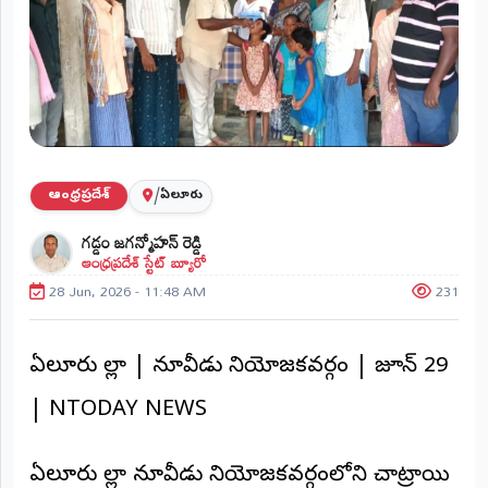
ప్రాంతీయ
వార్తలు
(STATE)
తెలంగాణ
ఆంధ్రప్రదేశ్
/
ఆంధ్రప్రదేశ్
ఏలూరు
ప్రధాన
గడ్డం జగన్మోహన్ రెడ్డి
విభాగాలు
ఆంధ్రప్రదేశ్ స్టేట్ బ్యూరో
(MAIN)
28 Jun, 2026 - 11:48 AM
231
వినోదం
భక్తి
ఏలూరు జిల్లా | నూజివీడు నియోజకవర్గం | జూన్ 29
| NTODAY NEWS
క్రీడలు
జాతీయం
ఏలూరు జిల్లా నూజివీడు నియోజకవర్గంలోని చాట్రాయి