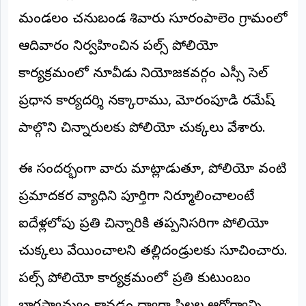
మండలం చనుబండ శివారు సూరంపాలెం గ్రామంలో
అంతర్జాతీయం
ఆదివారం నిర్వహించిన పల్స్ పోలియో
ఆర్టీఐ
కార్యక్రమంలో నూజివీడు నియోజకవర్గం ఎస్సీ సెల్
రిపోర్టర్స్
ప్రధాన కార్యదర్శి నక్కారాము, మోరంపూడి రమేష్
డెస్క్
(REPORTERS
DESK)
పాల్గొని చిన్నారులకు పోలియో చుక్కలు వేశారు.
మా
రిపోర్టర్లు
ఈ సందర్భంగా వారు మాట్లాడుతూ, పోలియో వంటి
ప్రమాదకర వ్యాధిని పూర్తిగా నిర్మూలించాలంటే
రిపోర్టర్‌గా
చేరండి
ఐదేళ్లలోపు ప్రతి చిన్నారికి తప్పనిసరిగా పోలియో
లాగిన్
చుక్కలు వేయించాలని తల్లిదండ్రులకు సూచించారు.
(Login)
పల్స్ పోలియో కార్యక్రమంలో ప్రతి కుటుంబం