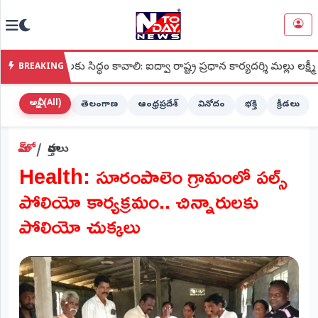
NTODAY
×
NEWS
ు సిద్ధం కావాలి: ఐద్వా రాష్ట్ర ప్రధాన కార్యదర్శి మల్లు లక్ష్మీ
●
శ్
BREAKING
హోమ్
(Home)
అన్నీ (All)
తెలంగాణ
ఆంధ్రప్రదేశ్
వినోదం
భక్తి
క్రీడలు
LIVE
హోమ్
వార్తలు
STREAMING
Health: సూరంపాలెం గ్రామంలో పల్స్
లైవ్
పోలియో కార్యక్రమం.. చిన్నారులకు
టీవీ
(Live
పోలియో చుక్కలు
TV)
లైవ్
రేడియో
(Live
Radio)