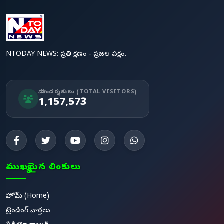
NTODAY NEWS: ప్రతి క్షణం - ప్రజల పక్షం.
మా సందర్శకులు (TOTAL VISITORS)
1,157,573
ముఖ్యమైన లింకులు
హోమ్ (Home)
ట్రెండింగ్ వార్తలు