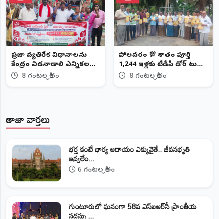
ప్రజా వ్యతిరేక విధానాలను
పోలవరంలో 💯 శాతం పూర్తి
కేంద్రం విడనాడాలి ఎన్నికల
1,244 ఇళ్లకు టీడీపీ డోర్‌ టు
హామీలను అమలు చేయాలని
డోర్‌ మరిడి వెంకటేశ్వర రావు
8 గంటల క్రితం
8 గంటల క్రితం
సీపీఐ డిమాండ్
(చిట్టిబాబు)
తాజా వార్తలు
భర్త కంటే భార్య ఆదాయం ఎక్కువైతే.. జీవనభృతి
ఇవ్వలేం...
6 గంటల క్రితం
గుంటూరులో ఘనంగా 58వ ఎస్‌ఐఆర్‌సీ ప్రాంతీయ
సదస్సు ...