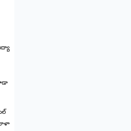
ిద్యా
ి
కూడా
ుల్
హిళా