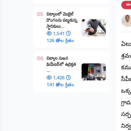
ఆంధ
అంతర్జాతీయం
చిట్యాలలో మొబైల్
05
దొంగలను పట్టుకున్న
ఆర్టీఐ
స్థానికులు...
1,541
రిపోర్టర్స్
126 రోజుల క్రితం
ఏలూ
డెస్క్
(REPORTERS
DESK)
శ్ర
చిట్యాల సుజన
06
థియేటర్‌లో ఉద్రిక్తత
మా
కమ్
...
రిపోర్టర్లు
1,426
సీపీ
రిపోర్టర్‌గా
141 రోజుల క్రితం
చేరండి
ఒక్
గ్ర
లాగిన్
(Login)
సర్
నిర