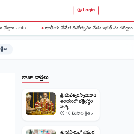
Login
●
జాతీయ చేనేత దినోత్సవం నేడు ఇకత్ ను దరిద్దాం చేనేతను ఆదరిద్దాం
ర్టీఐ
తాజా వార్తలు
శ్రీ కపిలేశ్వరస్వామివారి
ఆలయంలో భక్తిశ్రద్ధల
మధ్య ...
16 నిమిషాల క్రితం
తునికిపాడులో ప్రపంచ