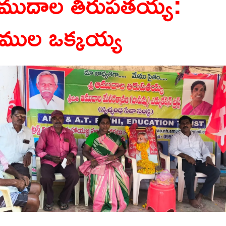
ముదాల తిరుపతయ్య:
ేముల ఒక్కయ్య