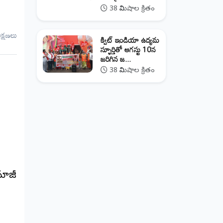
38 నిమిషాల క్రితం
ీక్షణలు
క్విట్ ఇండియా ఉద్యమ
స్ఫూర్తితో ఆగస్టు 10న
జరిగిన జ...
38 నిమిషాల క్రితం
మాజీ