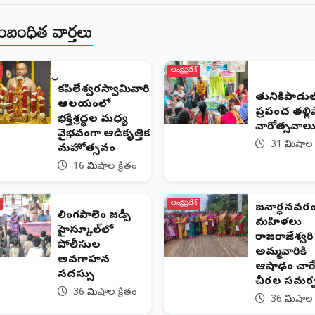
ంబంధిత వార్తలు
ఆంధ్రప్రదేశ్
కపిలేశ్వరస్వామివారి
తునికిపాడు
ఆలయంలో
ప్రపంచ తల్ల
భక్తిశ్రద్ధల మధ్య
వారోత్సవాల
వైభవంగా ఆడికృత్తిక
31 నిమిషాల 
మహోత్సవం
16 నిమిషాల క్రితం
ఆంధ్రప్రదేశ్
జనార్ధనవర
లింగపాలెం జడ్పీ
మహిళలు
హైస్కూల్‌లో
రాజరాజేశ్వరి
పోలీసుల
అమ్మవారికి
అవగాహన
ఆషాఢం చార
సదస్సు
చీరల సమర
36 నిమిషాల క్రితం
36 నిమిషాల 