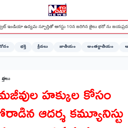
 స్ఫూర్తితో ఆగస్టు 10న జరిగిన జైలు భరో ను జయప్రదం చేద్దాం - citu
ినోదం
భక్తి
క్రీడలు
జాతీయం
అంతర్జాతీయం
ఆ
వార్తలు
్రమజీవుల హక్కుల కోసం
ోరాడిన ఆదర్శ కమ్యూనిస్టు