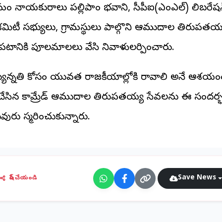
ం నాయకురాలు పల్లిపాం భవాని, సీపీఐ(ఎంఎల్) లిబరేష
లా కమిటీ సభ్యులు, గ్రామస్థులు పాల్గొని ఆముదాల తిరుపతయ
్రపటానికి పూలమాలలు వేసి నివాళులర్పించారు.
యున్నతి కోసం యువత రాజకీయాల్లోకి రావాలి అనే ఆశయం
చేసిన కామ్రేడ్ ఆముదాల తిరుపతయ్య సేవలను ఈ సందర్
వురు స్మరించుకున్నారు.
Save News
షేర్ చేయండి