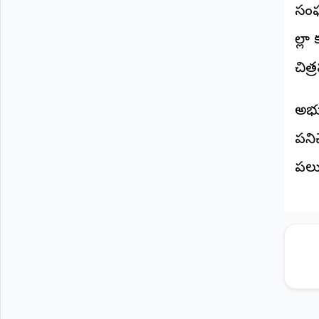
సంఘ
జిల్
చిత
అభ్
పని
పలు