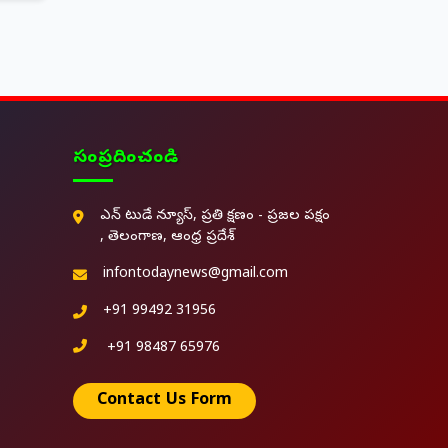
సంప్రదించండి
ఎన్ టుడే న్యూస్, ప్రతి క్షణం - ప్రజల పక్షం
, తెలంగాణ, ఆంధ్ర ప్రదేశ్
infontodaynews@gmail.com
+91 99492 31956
+91 98487 65976
Contact Us Form