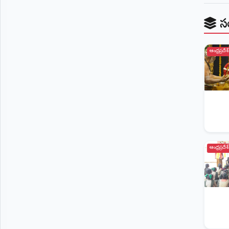
స
ఆంధ్రప్రదేశ్
ఆంధ్రప్రదేశ్