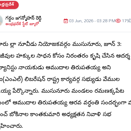
్రప్రదేశ్
గడ్డం జగన్మోహన్ రెడ్డి
03 Jun, 2026 - 03:28 PM
179
వ
ఆంధ్రప్రదేశ్ స్టేట్ బ్యూరో
రు జిల్లా నూజివీడు నియోజకవర్గం ముసునూరు, జూన్ 3:
మజీవుల హక్కుల సాధన కోసం నిరంతరం కృషి చేసిన ఆదర్శ
యూనిస్టు నాయకుడు ఆముదాల తిరుపతయ్య అని
ఐ(ఎంఎల్) లిబరేషన్ రాష్ట్ర కార్యవర్గ సభ్యుడు వేముల
కయ్య పేర్కొన్నారు. ముసునూరు మండలం రమణక్కపేట
ామంలో ఆముదాల తిరుపతయ్య ఆరవ వర్ధంతి సందర్భంగా 
పంచ్ బోకినాల కాంతకుమారి అధ్యక్షతన నివాళి సభ
్వహించారు.