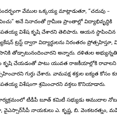
ందర్భంగా వేముల ఒక్కయ్య మాట్లాడుతూ, “చదువు –
ించు” అనే నినాదంతో గ్రామీణ ప్రాంతాల్లో విద్యాభివృద్ధికి
ుపతయ్య విశేష కృషి చేశారని తెలిపారు. ఆయన స్థాపించిన
ుకేషన్ ట్రస్ట్ ద్వారా విద్యార్థులను నిరంతరం ప్రోత్సహిస్తూ, వ
ాసానికి తోడ్పాటునందించారని అన్నారు. దళితుల అభ్యున్నత
ం కృషి చేయడంతో పాటు యువత రాజకీయాల్లోకి రావాలని
త్సహించారని గుర్తు చేశారు. వామపక్ష శక్తుల ఐక్యత కోసం 
ుపతయ్య విశేషంగా శ్రమించారని వక్తలు కొనియాడారు.
ార్యక్రమంలో టీడీపీ బూత్ కమిటీ సభ్యుడు ఆముదాల నోబ
ు, వైఎస్సార్‌సీపీ నాయకులు ఎ. కృష్ణ, బి. వెంకటరత్నం, మ