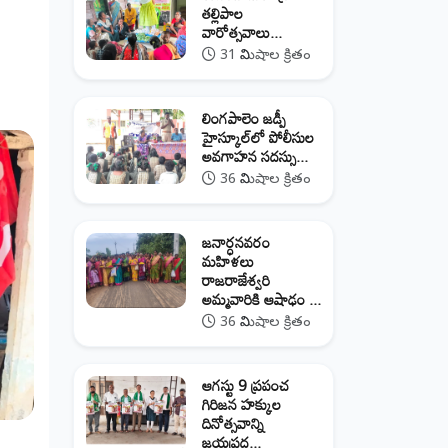
తల్లిపాల
వారోత్సవాలు...
31 నిమిషాల క్రితం
లింగపాలెం జడ్పీ
హైస్కూల్‌లో పోలీసుల
అవగాహన సదస్సు...
36 నిమిషాల క్రితం
జనార్ధనవరం
మహిళలు
రాజరాజేశ్వరి
అమ్మవారికి ఆషాఢం ...
36 నిమిషాల క్రితం
ఆగస్టు 9 ప్రపంచ
గిరిజన హక్కుల
దినోత్సవాన్ని
జయప్రద...