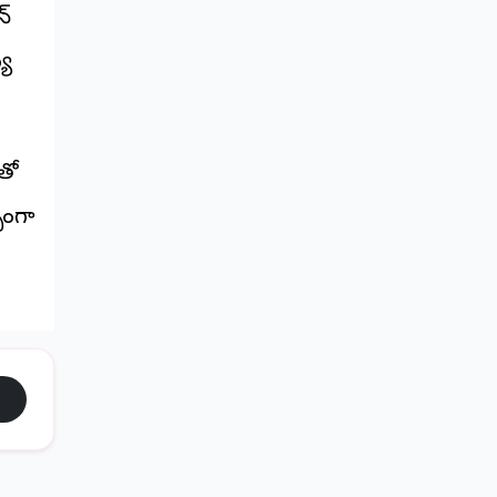
న్
్య
తో
భంగా