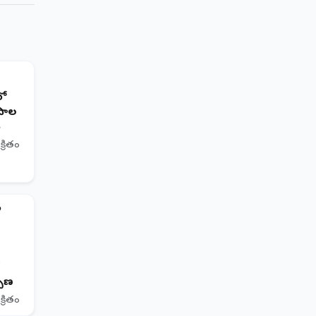
లో
ిపాల
ు
క్రితం
ం
ే
్పణ
క్రితం