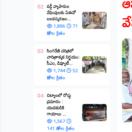
ఆ
వడ్డీ వ్యాపారుల
02
ప్రాంతీయ
వ
వేధింపులకు ఏఈవో
వార్తలు
బలవన్మరణం...
(STATE)
1,896
71
తెలంగాణ
రోజుల క్రితం
ఆంధ్రప్రదేశ్
​సింగరేణి చరిత్రలో
03
చారిత్రాత్మక నిర్ణయం:
ప్రధాన
సీఎం, డిప్యూటీ...
విభాగాలు
(MAIN)
1,744
52
రోజుల క్రితం
వినోదం
చిట్యాలలో రోడ్డు
04
భక్తి
ప్రమాదం :
యువకుడికి
క్రీడలు
గాయాలు ​...
1,567
జాతీయం
141 రోజుల క్రితం