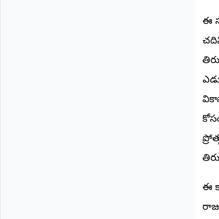
©
2026
ఈ స
NTODAY
NEWS
చదివ
ప్రతి
క్షణం
తిర
-
ప్రజల
పక్షం
ఎడ్య
విక
కోస
ప్రో
తిర
ఈ క
రాజ