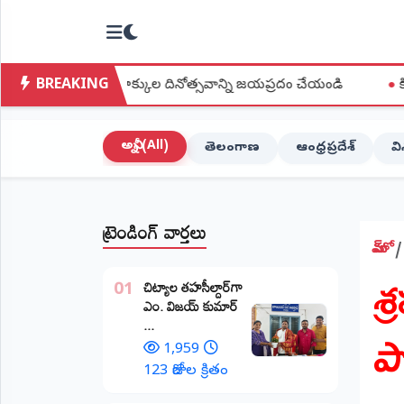
NTODAY
×
NEWS
BREAKING
జన హక్కుల దినోత్సవాన్ని జయప్రదం చేయండి
●
క్విట్ ఇండియా ఉద్యమ
హోమ్
(Home)
అన్నీ (All)
తెలంగాణ
ఆంధ్రప్రదేశ్
వ
LIVE
STREAMING
ట్రెండింగ్ వార్తలు
లైవ్
టీవీ
హోమ్
శ
(Live
​చిట్యాల తహసీల్దార్‌గా
TV)
01
ఎం. విజయ్ కుమార్
ప
...
లైవ్
రేడియో
1,959
(Live
123 రోజుల క్రితం
Radio)