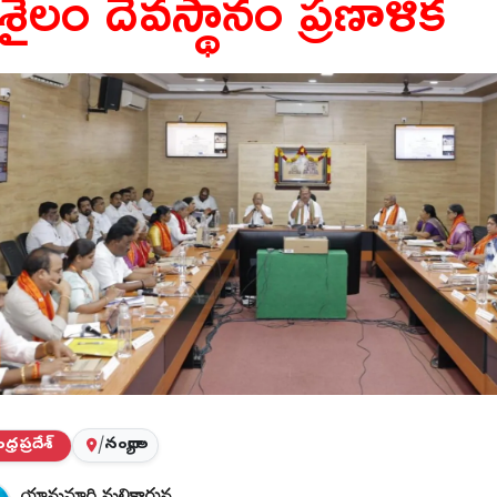
రీశైలం దేవస్థానం ప్రణాళిక
్రప్రదేశ్
/
నంద్యాల
యామనూరి మల్లికార్జున