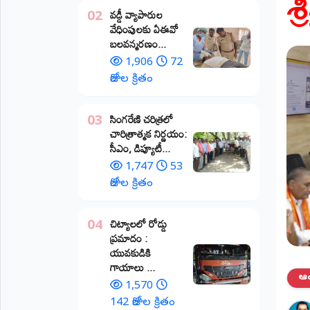
శ్
వడ్డీ వ్యాపారుల
02
ప్రాంతీయ
వేధింపులకు ఏఈవో
వార్తలు
బలవన్మరణం...
(STATE)
1,906
72
తెలంగాణ
రోజుల క్రితం
ఆంధ్రప్రదేశ్
​సింగరేణి చరిత్రలో
03
చారిత్రాత్మక నిర్ణయం:
ప్రధాన
సీఎం, డిప్యూటీ...
విభాగాలు
(MAIN)
1,747
53
రోజుల క్రితం
వినోదం
చిట్యాలలో రోడ్డు
04
భక్తి
ప్రమాదం :
యువకుడికి
క్రీడలు
గాయాలు ​...
ఆంధ
1,570
జాతీయం
142 రోజుల క్రితం