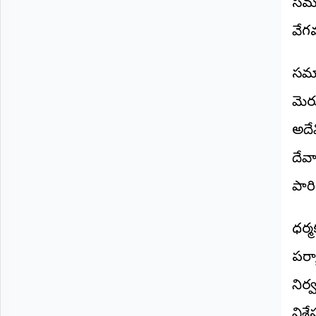
సమర్
వేగ
సమా
మెర
అదేవ
దేవా
పారి
ధర్
పర్య
నిర
విశే