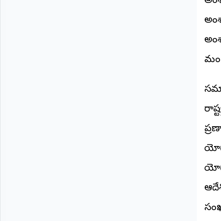
అంశ
©
2026
అంశ
NTODAY
NEWS
అంశ
ప్రతి
క్షణం
మండ
-
ప్రజల
పక్షం
సమా
రాష్
ప్ర
యోగ
యోగ
ఆదే
సంఖ్