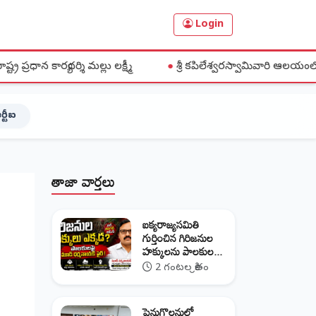
Login
లు లక్ష్మీ
●
శ్రీ కపిలేశ్వరస్వామివారి ఆలయంలో భక్తిశ్రద్ధల మధ్య వ
ర్టీఐ
తాజా వార్తలు
ఐక్యరాజ్యసమితి
గుర్తించిన గిరిజనుల
హక్కులను పాలకుల...
2 గంటల క్రితం
పెనుగొలనులో