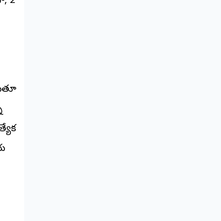
, 2
డుతూ
ి
్యేక
ీయ