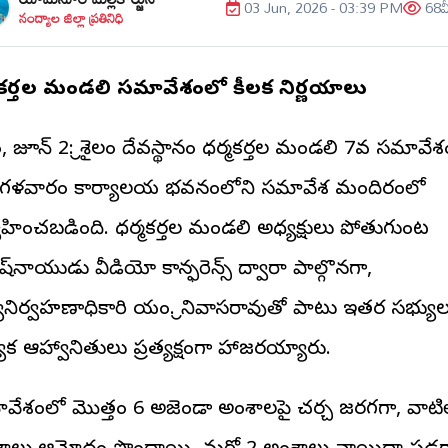
03 Jun, 2026 - 03:39 PM
68
వ
నంద్యాల జిల్లా ప్రతినిధి
మకర్తల మండలి సమావేశంలో కీలక నిర్ణయాలు
శైలం, జూన్ 2: శ్రీశైలం దేవస్థానం ధర్మకర్తల మండలి 7వ సమావేశ
ళవారం కార్యాలయ భవనంలోని సమావేశ మందిరంలో
్వహించబడింది. ధర్మకర్తల మండలి అధ్యక్షులు పోతుగుంట
్‌నాయుడు వీడియో కాన్ఫరెన్స్ ద్వారా పాల్గొనగా,
్యనిర్వహణాధికారి యం. శ్రీనివాసరావుతో పాటు ఇతర సభ్యుల
్యేక ఆహ్వానితులు ప్రత్యక్షంగా హాజరయ్యారు.
వేశంలో మొత్తం 6 అజెండా అంశాలపై చర్చ జరగగా, వాటి