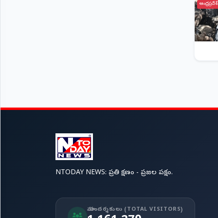
ఆంధ్రప్రదేశ్
NTODAY NEWS: ప్రతి క్షణం - ప్రజల పక్షం.
మా సందర్శకులు (TOTAL VISITORS)