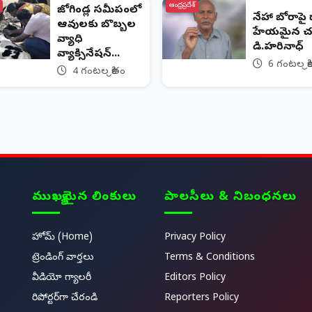
ఆంధ్రప్రదేశ్
జోగిండ్ల సమీపంలో
నేహా బోరాపై 
ఆవులకు బొబ్బల
హేయమైన చ
వ్యాధి
డి.హరినాధ్
వ్యాక్సినేషన్...
6 గంటల క్ర
4 గంటల క్రితం
ముఖ్యమైన లింకులు
పాలసీలు & నిబంధనలు
హోమ్ (Home)
Privacy Policy
ట్రెండింగ్ వార్తలు
Terms & Conditions
వీడియో గ్యాలరీ
Editors Policy
రిపోర్టర్‌గా చేరండి
Reporters Policy