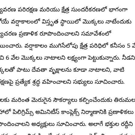
యావరణ పరిరక్షణ మరియు క్షేత్ర సుందరీకరణలో భాగంగా
ోయే వర్షాకాలంలో విస్తృత స్థాయిలో మొక్కలు నాటేందుకు
్యాచరణ ప్రణాళిక రూపొందించాలని సమావేశంలో
ణయించారు. వర్షాకాలం ముగిసేలోపు క్షేత్ర పరిధిలో కనీసం 5 
ి 6 వేల మొక్కలు నాటాలని లక్ష్యంగా పెట్టుకున్నారు. నీడనిచ
్కలతో పాటు దేవతా వృక్షాలను కూడా నాటాలని, వాటి
్షణపై ప్రత్యేక శ్రద్ధ వహించాలని సభ్యులు సూచించారు.
తులకు మరింత మెరుగైన సౌకర్యాలు కల్పించేందుకు తిరుమ
లో పిలిగ్రిమ్స్ అమినిటీస్ కాంప్లెక్స్ నిర్మాణానికి ప్రణాళికలు
ందించాలని అధ్యక్షులు సూచించారు. అలాగే భక్తుల రద్దీని