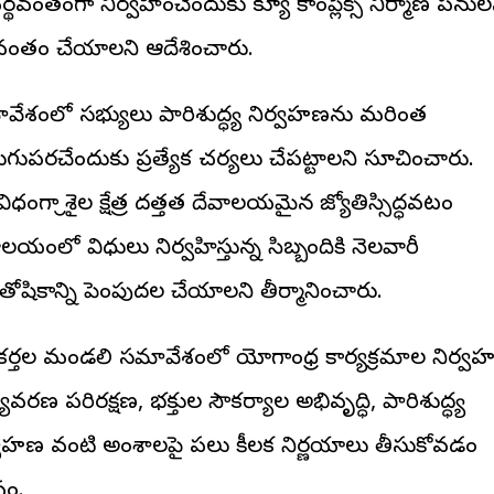
థవంతంగా నిర్వహించేందుకు క్యూ కాంప్లెక్స్ నిర్మాణ పను
వంతం చేయాలని ఆదేశించారు.
వేశంలో సభ్యులు పారిశుద్ధ్య నిర్వహణను మరింత
ుగుపరచేందుకు ప్రత్యేక చర్యలు చేపట్టాలని సూచించారు.
ిధంగా శ్రీశైల క్షేత్ర దత్తత దేవాలయమైన జ్యోతిస్సిద్ధవటం
లయంలో విధులు నిర్వహిస్తున్న సిబ్బందికి నెలవారీ
తోషికాన్ని పెంపుదల చేయాలని తీర్మానించారు.
మకర్తల మండలి సమావేశంలో యోగాంధ్ర కార్యక్రమాల నిర్వ
ావరణ పరిరక్షణ, భక్తుల సౌకర్యాల అభివృద్ధి, పారిశుద్ధ్య
్వహణ వంటి అంశాలపై పలు కీలక నిర్ణయాలు తీసుకోవడం
షం.