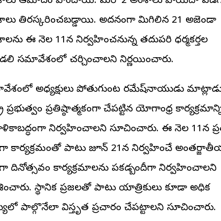
ాలు ఆమోదం పొందాయి. మరో 2 అంశాలు వాయిదా పడగా
ాలు తిరస్కరించబడ్డాయి. అదనంగా మిగిలిన 21 అజెండా
ాలను ఈ నెల 11న నిర్వహించనున్న తదుపరి ధర్మకర్తల
లి సమావేశంలో చర్చించాలని నిర్ణయించారు.
వేశంలో అధ్యక్షులు పోతుగుంట రమేష్‌నాయుడు మాట్లా
ట్ర ప్రభుత్వం ప్రతిష్ఠాత్మకంగా చేపట్టిన యోగాంధ్ర కార్యక్రమాన్న
ణాళికాబద్ధంగా నిర్వహించాలని సూచించారు. ఈ నెల 11న ప్రత
ా కార్యక్రమంతో పాటు జూన్ 21న నిర్వహించే అంతర్జాత
ా దినోత్సవం కార్యక్రమాలను పకడ్బందీగా నిర్వహించాలని
శించారు. స్థానిక ప్రజలతో పాటు యాత్రికులు కూడా అధిక
యలో పాల్గొనేలా విస్తృత ప్రచారం చేపట్టాలని సూచించారు.