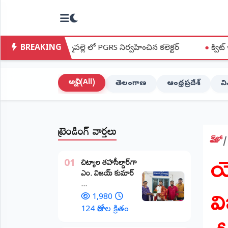
NTODAY
×
NEWS
BREAKING
్లె లో PGRS నిర్వహించిన కలెక్టర్
●
క్విట్ ఇండియా ఉద్యమ స్ఫూర్తి
హోమ్
(Home)
అన్నీ (All)
తెలంగాణ
ఆంధ్రప్రదేశ్
వ
LIVE
STREAMING
ట్రెండింగ్ వార్తలు
లైవ్
టీవీ
హోమ్
య
(Live
​చిట్యాల తహసీల్దార్‌గా
TV)
01
ఎం. విజయ్ కుమార్
వ
...
లైవ్
రేడియో
1,980
(Live
124 రోజుల క్రితం
Radio)