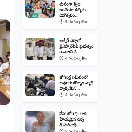
ఘనంగా క్విట్
ఇండియా ఉద్యమ
దినోత్సవం...
3 గంటల క్రితం
అజ్మీర్ దర్గాలో
వైఎస్సార్‌సిపి ప్రభుత్వం
రావాలని ప...
4 గంటల క్రితం
జోగిండ్ల సమీపంలో
ఆవులకు బొబ్బల వ్యాధి
వ్యాక్సినేషన...
4 గంటల క్రితం
నేహా బోరాపై దాడి
హేయమైన చర్య
డి.హరినాధ్...
6 గంటల క్రితం