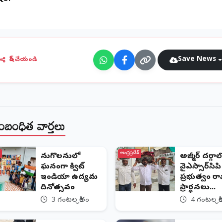
Save News
షేర్ చేయండి
ంబంధిత వార్తలు
ఆంధ్రప్రదేశ్
పెనుగొలనులో
అజ్మీర్ దర్గాల
ఘనంగా క్విట్
వైఎస్సార్‌సిపి
ఇండియా ఉద్యమ
ప్రభుత్వం ర
దినోత్సవం
ప్రార్థనలు...
3 గంటల క్రితం
4 గంటల క్ర