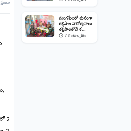
ీక్షణలు
మంగపేటలో ఘనంగా
తల్లిపాల వారోత్సవాలు
తల్లిపాలతోనే శ...
7 గంటల క్రితం
ం
ు,
లో 2