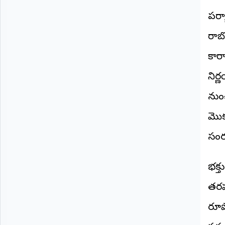
పర్
రాబ
కార
నిర్
నుంచ
మొక
సంరక
భక్
తరహా
రూపొ