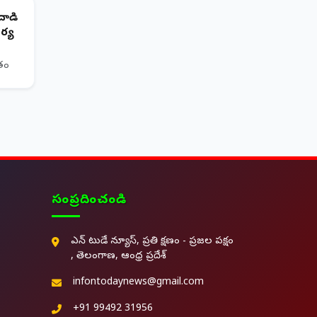
దాడి
ర్య
ితం
సంప్రదించండి
ఎన్ టుడే న్యూస్, ప్రతి క్షణం - ప్రజల పక్షం
, తెలంగాణ, ఆంధ్ర ప్రదేశ్
infontodaynews@gmail.com
+91 99492 31956