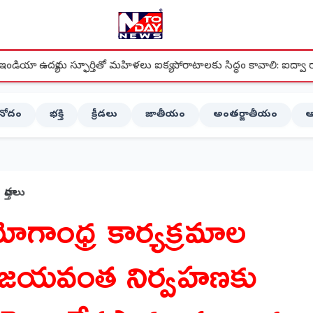
తో మహిళలు ఐక్య పోరాటాలకు సిద్ధం కావాలి: ఐద్వా రాష్ట్ర ప్రధాన కార్యదర్శి మల్
ినోదం
భక్తి
క్రీడలు
జాతీయం
అంతర్జాతీయం
ఆ
వార్తలు
ోగాంధ్ర కార్యక్రమాల
ిజయవంత నిర్వహణకు