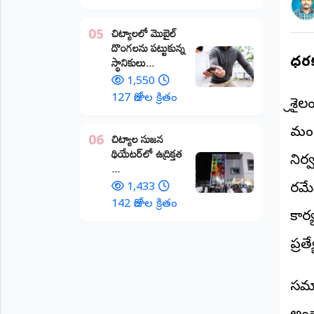
అంతర్జాతీయం
చిట్యాలలో మొబైల్
05
దొంగలను పట్టుకున్న
ఆర్టీఐ
స్థానికులు...
ధర్
1,550
రిపోర్టర్స్
127 రోజుల క్రితం
శ్రీ
డెస్క్
(REPORTERS
DESK)
మంగ
చిట్యాల సుజన
06
థియేటర్‌లో ఉద్రిక్తత
మా
నిర
...
రిపోర్టర్లు
1,433
రమేష
రిపోర్టర్‌గా
142 రోజుల క్రితం
కార
చేరండి
ప్రత
లాగిన్
(Login)
సమా