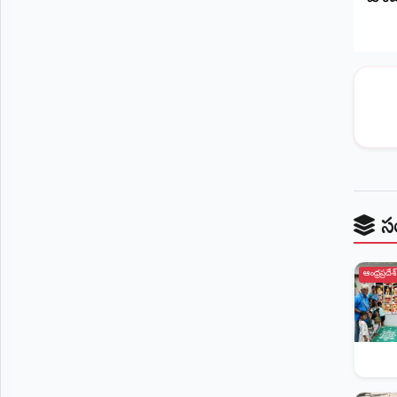
స
ఆంధ్రప్రదేశ్